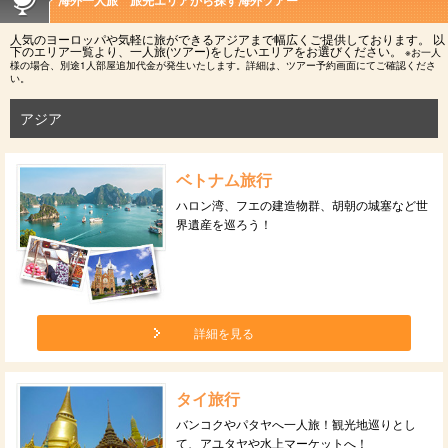
人気のヨーロッパや気軽に旅ができるアジアまで幅広くご提供しております。
以
下のエリア一覧より、一人旅(ツアー)をしたいエリアをお選びください。
※お一人
様の場合、別途1人部屋追加代金が発生いたします。詳細は、ツアー予約画面にてご確認くださ
い。
アジア
ベトナム旅行
ハロン湾、フエの建造物群、胡朝の城塞など世
界遺産を巡ろう！
詳細を見る
タイ旅行
バンコクやパタヤへ一人旅！観光地巡りとし
て、アユタヤや水上マーケットへ！