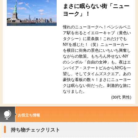
まさに眠らない街「ニュー
ヨーク」！
憧れのニューヨークへ！ペンシルベニ
ア駅を出るとイエローキャブ（黄色い
タクシー）に星条旗！これだけでも
NYを感じた！（笑）ニューヨーカー
を横目に街角の景色にいちいち興奮し
ながらの散策。もちろん外せないNY
のシンボル「自由の女神」も。夜はエ
ンパイア・ステートビルからNYCを一
望し、そしてタイムズスクエア。あの
豪快な看板の数々！まさにニューヨー
クは眠らない街だった。刺激的な旅に
なりました。
(30代 男性)
お役立ち情報
持ち物チェックリスト