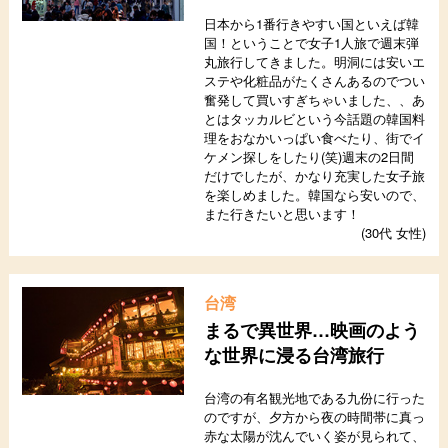
日本から1番行きやすい国といえば韓
国！ということで女子1人旅で週末弾
丸旅行してきました。明洞には安いエ
ステや化粧品がたくさんあるのでつい
奮発して買いすぎちゃいました、、あ
とはタッカルビという今話題の韓国料
理をおなかいっぱい食べたり、街でイ
ケメン探しをしたり(笑)週末の2日間
だけでしたが、かなり充実した女子旅
を楽しめました。韓国なら安いので、
また行きたいと思います！
(30代 女性)
台湾
まるで異世界…映画のよう
な世界に浸る台湾旅行
台湾の有名観光地である九份に行った
のですが、夕方から夜の時間帯に真っ
赤な太陽が沈んでいく姿が見られて、