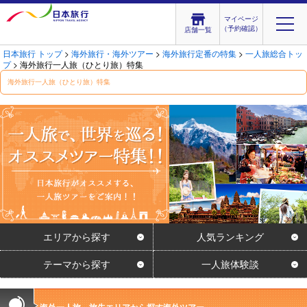
マイページ
（予約確認）
店舗一覧
日本旅行 トップ
>
海外旅行・海外ツアー
>
海外旅行定番の特集
>
一人旅総合トッ
プ
> 海外旅行一人旅（ひとり旅）特集
海外旅行一人旅（ひとり旅）特集
エリアから探す
人気ランキング
テーマから探す
一人旅体験談
海外一人旅 旅先エリアから探す海外ツアー