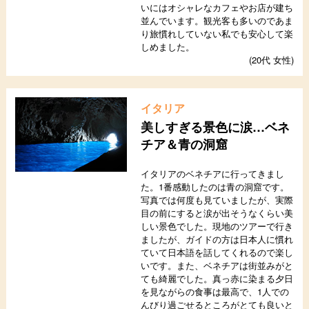
いにはオシャレなカフェやお店が建ち
並んでいます。観光客も多いのであま
り旅慣れしていない私でも安心して楽
しめました。
(20代 女性)
イタリア
美しすぎる景色に涙…ベネ
チア＆青の洞窟
イタリアのベネチアに行ってきまし
た。1番感動したのは青の洞窟です。
写真では何度も見ていましたが、実際
目の前にすると涙が出そうなくらい美
しい景色でした。現地のツアーで行き
ましたが、ガイドの方は日本人に慣れ
ていて日本語を話してくれるので楽し
いです。また、ベネチアは街並みがと
ても綺麗でした。真っ赤に染まる夕日
を見ながらの食事は最高で、1人での
んびり過ごせるところがとても良いと