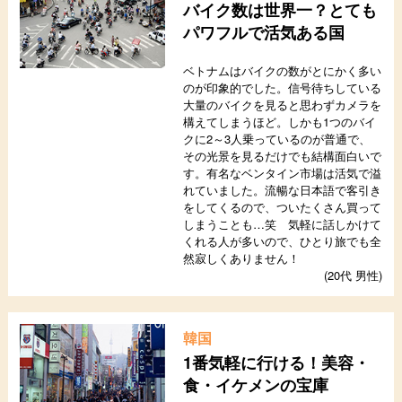
バイク数は世界一？とても
パワフルで活気ある国
ベトナムはバイクの数がとにかく多い
のが印象的でした。信号待ちしている
大量のバイクを見ると思わずカメラを
構えてしまうほど。しかも1つのバイ
クに2～3人乗っているのが普通で、
その光景を見るだけでも結構面白いで
す。有名なベンタイン市場は活気で溢
れていました。流暢な日本語で客引き
をしてくるので、ついたくさん買って
しまうことも…笑 気軽に話しかけて
くれる人が多いので、ひとり旅でも全
然寂しくありません！
(20代 男性)
韓国
1番気軽に行ける！美容・
食・イケメンの宝庫