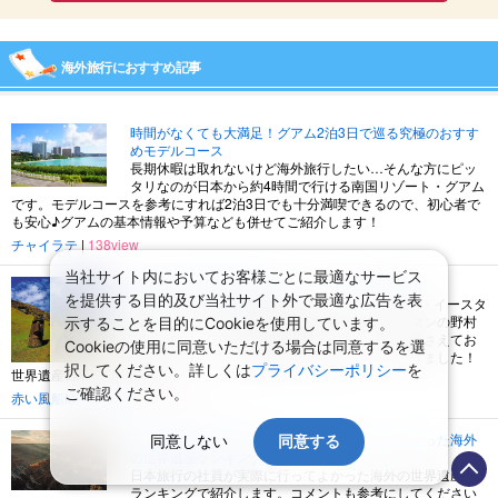
海外旅行におすすめ記事
時間がなくても大満足！グアム2泊3日で巡る究極のおすす
めモデルコース
長期休暇は取れないけど海外旅行したい…そんな方にピッ
タリなのが日本から約4時間で行ける南国リゾート・グアム
です。モデルコースを参考にすれば2泊3日でも十分満喫できるので、初心者で
も安心♪グアムの基本情報や予算なども併せてご紹介します！
チャイラテ
|
138view
当社サイト内においてお客様ごとに最適なサービス
写真家・野村哲也氏が語る イースター島の魅力
を提供する目的及び当社サイト外で最適な広告を表
約900体のモアイ像が点在するミステリアスな島・イースタ
ー島。イースター島に関する著作もあるカメラマンの野村
示することを目的にCookieを使用しています。
哲也さんにイースター島の魅力と、ここだけは押さえてお
Cookieの使用に同意いただける場合は同意するを選
きたいスポットや写真の撮り方を教えていただきました！
択してください。詳しくは
プライバシーポリシー
を
世界遺産の島で感動体験を！
ご確認ください。
赤い風船MAGAZINE
|
10502view
海外旅行企画担当者が選んだ！本当に行ってよかった海外
同意しない
同意する
の世界遺産ランキング
日本旅行の社員が実際に行ってよかった海外の世界遺産を
ランキングで紹介します。コメントも参考にしてください