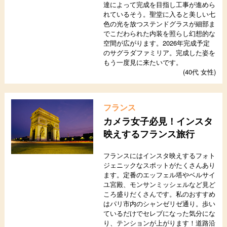
達によって完成を目指し工事が進めら
れているそう。聖堂に入ると美しい七
色の光を放つステンドグラスが細部ま
でこだわられた内装を照らし幻想的な
空間が広がります。2026年完成予定
のサグラダファミリア。完成した姿を
もう一度見に来たいです。
(40代 女性)
フランス
カメラ女子必見！インスタ
映えするフランス旅行
フランスにはインスタ映えするフォト
ジェニックなスポットがたくさんあり
ます。定番のエッフェル塔やベルサイ
ユ宮殿、モンサンミッシェルなど見ど
ころ盛りだくさんです。私のおすすめ
はパリ市内のシャンゼリゼ通り。歩い
ているだけでセレブになった気分にな
り、テンションが上がります！道路沿