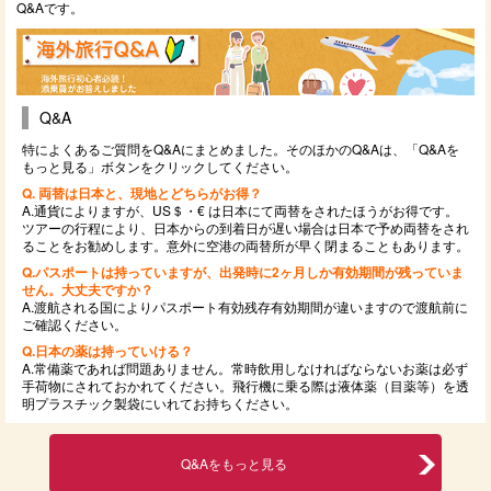
Q&Aです。
Q&A
特によくあるご質問をQ&Aにまとめました。そのほかのQ&Aは、「Q&Aを
もっと見る」ボタンをクリックしてください。
Q. 両替は日本と、現地とどちらがお得？
A.通貨によりますが、US＄・€ は日本にて両替をされたほうがお得です。
ツアーの行程により、日本からの到着日が遅い場合は日本で予め両替をされ
ることをお勧めします。意外に空港の両替所が早く閉まることもあります。
Q.パスポートは持っていますが、出発時に2ヶ月しか有効期間が残っていま
せん。大丈夫ですか？
A.渡航される国によりパスポート有効残存有効期間が違いますので渡航前に
ご確認ください。
Q.日本の薬は持っていける？
A.常備薬であれば問題ありません。常時飲用しなければならないお薬は必ず
手荷物にされておかれてください。飛行機に乗る際は液体薬（目薬等）を透
明プラスチック製袋にいれてお持ちください。
Q&Aをもっと見る