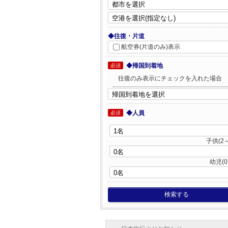
◆往復・片道
航空券(片道のみ)表示
◆帰国到着地
必須
往復のみ表示にチェックを入れた場合
◆人員
必須
子供(2～
幼児(0
検索する