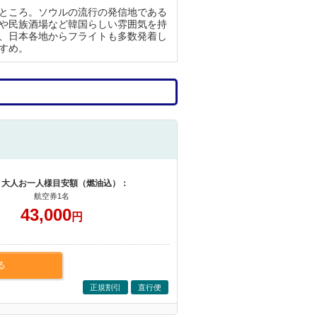
ところ。ソウルの流行の発信地である
や民族酒場など韓国らしい雰囲気を持
、日本各地からフライトも多数発着し
すめ。
 大人お一人様目安額（燃油込）：
航空券1名
43,000
円
る
正規割引
直行便