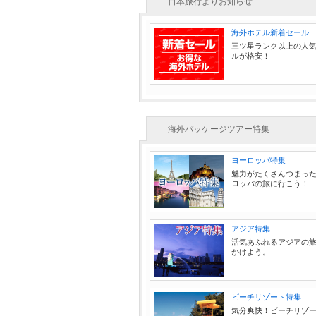
日本旅行よりお知らせ
海外ホテル新着セール
三ツ星ランク以上の人
ルが格安！
海外パッケージツアー特集
ヨーロッパ特集
魅力がたくさんつまっ
ロッパの旅に行こう！
アジア特集
活気あふれるアジアの
かけよう。
ビーチリゾート特集
気分爽快！ビーチリゾ