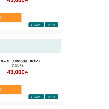
円
る
正規割引
直行便
 大人お一人様目安額（燃油込）：
航空券1名
43,000
円
る
正規割引
直行便