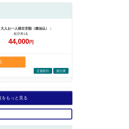
 大人お一人様目安額（燃油込）：
航空券1名
44,000
円
る
正規割引
直行便
覧をもっと見る