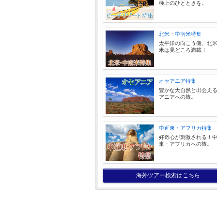
極上のひとときを。
北米・中南米特集
太平洋の向こう側、北
米は見どころ満載！
オセアニア特集
豊かな大自然と出会え
アニアへの旅。
中近東・アフリカ特集
好奇心が刺激される！
東・アフリカへの旅。
海外ツアー検索はこちら