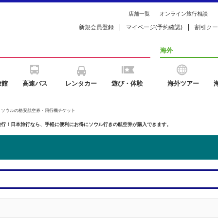
店舗一覧
オンライン旅行相談
新規会員登録
マイページ(予約確認)
割引クー
海外
旅館
高速バス
レンタカー
遊び・体験
海外ツアー
国 ソウルの格安航空券・飛行機チケット
旅行！日本旅行なら、手軽に便利にお得にソウル行きの航空券が購入できます。