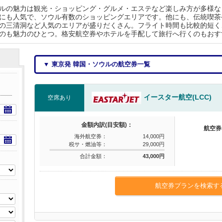
ルの魅力は観光・ショッピング・グルメ・エステなど楽しみ方が多様な
にも人気で、ソウル有数のショッピングエリアです。他にも、伝統喫茶
の三清洞など人気のエリアが盛りだくさん。フライト時間も比較的短く
のも魅力のひとつ。格安航空券やホテルを手配して旅行へ行くのもおす
▼ 東京発 韓国・ソウルの航空券一覧
イースター航空(LCC)
空席あり
金額内訳(目安額)：
航空券
海外航空券：
14,000円
税サ・燃油等：
29,000円
合計金額：
43,000円
航空券プランを検索す