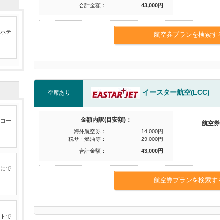
合計金額：
43,000円
気ホテ
航空券プランを検索す
イースター航空(LCC)
空席あり
金額内訳(目安額)：
たヨー
航空券
海外航空券：
14,000円
税サ・燃油等：
29,000円
合計金額：
43,000円
旅にで
航空券プランを検索す
ートで