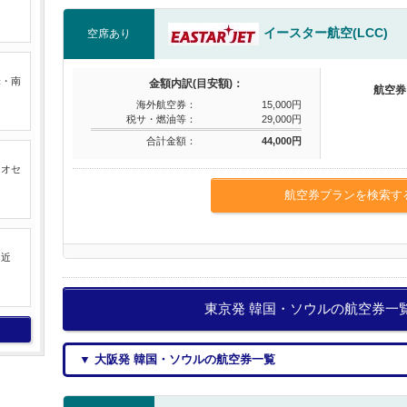
イースター航空(LCC)
空席あり
米・南
金額内訳(目安額)：
航空券
海外航空券：
15,000円
税サ・燃油等：
29,000円
合計金額：
44,000円
るオセ
航空券プランを検索す
中近
東京発 韓国・ソウルの航空券一
▼ 大阪発 韓国・ソウルの航空券一覧