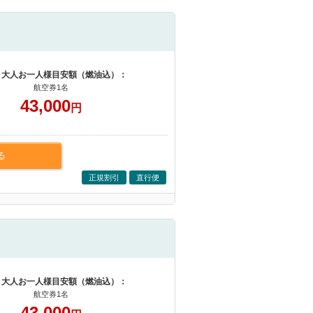
 大人お一人様目安額（燃油込）：
航空券1名
43,000
円
る
正規割引
直行便
 大人お一人様目安額（燃油込）：
航空券1名
43,000