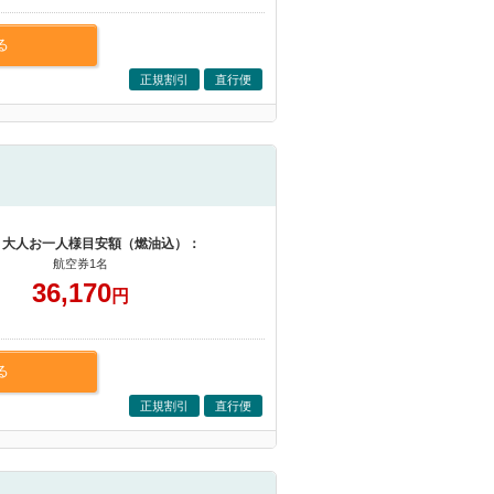
る
正規割引
直行便
 大人お一人様目安額（燃油込）：
航空券1名
36,170
円
る
正規割引
直行便