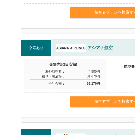
航空券プランを検索す
アシアナ航空
空席あり
金額内訳(目安額)：
航空券
海外航空券：
4,500円
税サ・燃油等：
31,670円
合計金額：
36,170円
航空券プランを検索す