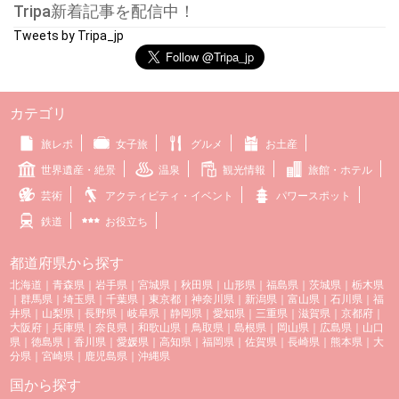
Tripa新着記事を配信中！
Tweets by Tripa_jp
カテゴリ
旅レポ
女子旅
グルメ
お土産
世界遺産・絶景
温泉
観光情報
旅館・ホテル
芸術
アクティビティ・イベント
パワースポット
鉄道
お役立ち
都道府県から探す
北海道
｜
青森県
｜
岩手県
｜
宮城県
｜
秋田県
｜
山形県
｜
福島県
｜
茨城県
｜
栃木県
｜
群馬県
｜
埼玉県
｜
千葉県
｜
東京都
｜
神奈川県
｜
新潟県
｜
富山県
｜
石川県
｜
福
井県
｜
山梨県
｜
長野県
｜
岐阜県
｜
静岡県
｜
愛知県
｜
三重県
｜
滋賀県
｜
京都府
｜
大阪府
｜
兵庫県
｜
奈良県
｜
和歌山県
｜
鳥取県
｜
島根県
｜
岡山県
｜
広島県
｜
山口
県
｜
徳島県
｜
香川県
｜
愛媛県
｜
高知県
｜
福岡県
｜
佐賀県
｜
長崎県
｜
熊本県
｜
大
分県
｜
宮崎県
｜
鹿児島県
｜
沖縄県
国から探す