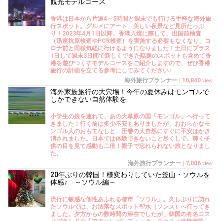
観光モデルコース
香港は日本から片道4～5時間と週末でも行ける手軽な海外旅
行スポット。グルメにアート、美しい夜景など見所たっぷ
り！2023年4月1日以降、香港入境に際して、出国前検査
（迅速抗原検査やPCR検査）を実施する必要もなくなり、コ
ロナ前と同様気軽に行けるようになりました！土日にプラス
1日して週末3日間で新しくできた話題のスポットも含めて香
港を遊びつくすモデルコースをご紹介しますので、ぜひ香港
旅行の計画を立てる参考にしてみてください♪
海外旅行プランナー
|
10,840
view
海外家族旅行の大穴場！今年の夏休みはモンゴルで
しかできない自然体験を
小学生の娘を連れて、あの大草原の国「モンゴル」へ行って
きました！行く前は多少不安もありましたが、おおらかなモ
ンゴル人のおもてなしと、圧巻の大自然にすぐに不安はかき
消されました。日本では体験できないこと尽くしで、輝く子
供の目を見て感動も二倍！親子で忘れられない旅となりまし
た。
海外旅行プランナー
|
7,006
view
20年ぶりの韓国！様変わりしていた釜山・ソウルを
体感♪ ～ソウル編～
流行に敏感な個性あふれる都市「ソウル」。久しぶりに訪れ
たソウルでは、お洒落なスポット聖水（ソンス）へ行ってき
ました。夕方からの数時間の滞在でしたが、韓国の有名コス