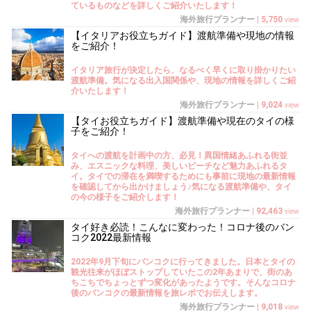
ているものなどを詳しくご紹介いたします！
海外旅行プランナー
|
5,750
view
【イタリアお役立ちガイド】渡航準備や現地の情報
をご紹介！
イタリア旅行が決定したら、なるべく早くに取り掛かりたい
渡航準備。気になる出入国関係や、現地の情報を詳しくご紹
介いたします！
海外旅行プランナー
|
9,024
view
【タイお役立ちガイド】渡航準備や現在のタイの様
子をご紹介！
タイへの渡航を計画中の方、必見！異国情緒あふれる街並
み、エスニックな料理、美しいビーチなど魅力あふれるタ
イ。タイでの滞在を満喫するためにも事前に現地の最新情報
を確認してから出かけましょう♪気になる渡航準備や、タイ
の今の様子をご紹介します！
海外旅行プランナー
|
92,463
view
タイ好き必読！こんなに変わった！コロナ後のバン
コク2022最新情報
2022年9月下旬にバンコクに行ってきました。日本とタイの
観光往来がほぼストップしていたこの2年あまりで、街のあ
ちこちでちょっとずつ変化があったようです。そんなコロナ
後のバンコクの最新情報を旅レポでお伝えします。
海外旅行プランナー
|
9,018
view