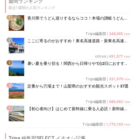
週間ランキング
最近1週間の人気ランキング
1
香川県でうどん巡りするならココ！本場の讃岐うどんの名店
Tripα編集部
|
248,005
view
2
ここに寄るのがおすすめ！東名高速道路・新東名高速道路の充実のSA・PA10選
citron
|
491,577
view
3
暑い夏を乗り切る！関西から日帰りや1泊2日におすすめの避暑地10選
Tripα編集部
|
331,979
view
4
定番から穴場まで！山梨県のおすすめ観光スポット37選
Tripα編集部
|
680,462
view
5
【初心者向け】はじめて新幹線に乗る人必読！新幹線の乗り方をイチから徹底解説
Tripα編集部
|
1,775,103
view
Tripa 編集部SELECT イチオシ記事