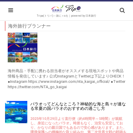
Tripa(トリパ)～旅に＋αを｜powered by 日本旅行
海外旅行プランナー
海外商品・手配に携わる担当者がオススメする現地スポットや商品
情報を発信しています♪ 公式InstagramとTwitterは下記よりCHECK！
●Instagram https://www.instagram.com/nta_kaigai_official/ ●Twitter
https://twitter.com/NTA_go_kaigai
パラオってどんなところ？神秘的な海と島々が連な
る常夏の国パラオのおすすめの過ごし方
2025年10月29日より直行便（約4時間半～5時間）が就航
し、身近になったパラオ。時差もなく、治安も安定してお
り、かなりの親日国でもあるので安心感があります。また、
環境保護への積極的な取り組みや、第二次世界大戦の戦跡を