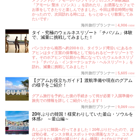
メブランドの「アモーレパシフィック」のコスメ体験施設
「アモーレ 聖水（ソンス）」を訪れたり、お洒落なカフェで
お茶をしてきたりと楽しんできました。今回は滞在時間が短
かったので、次回訪れる時には、もっとゆっくり散策してみ
たいです♪
海外旅行プランナー
|
4,906
view
タイ・究極のウェルネスリゾート「チバソム」体験
で、減量に挑戦してみました！
バンコクから南西へ約200キロ、タイランド湾沿いにあるホ
アヒンはタイ王室の保養地として知られるビーチリゾートで
す。そのホアヒンで以前から気になっていたウェルネスリゾ
ート「チバソム・インターナショナル・ヘルスリゾート」を
訪れ、減量に挑戦してみました！
海外旅行プランナー
|
5,605
view
【グアムお役立ちガイド】渡航準備や現在のグアム
の様子をご紹介！
グアム旅行を予約した後の手続きって何が必要？入国準備や
旅先での情報を詳しくご紹介いたします！
海外旅行プランナー
|
9,069
view
20年ぶりの韓国！様変わりしていた釜山・ソウルを
体感♪ ～釜山編～
久しぶりに韓国へ行ってきました！20年ぶりだったので、ほ
ぼ初心者。インスタ映えスポットやお洒落なカフェ、コスメ
など行きたい場所が盛りだくさん♪帰国したばかりですが、