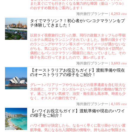
また直ぐにでも行きたくなる魅力的な韓国（釜山・ソウル）
のおすすめ観光をご案内します！
海外旅行プランナー
|
4,293
view
タイでマラソン？！初心者がバンコクマラソンをプ
チ体験してきました！
以前タイ視察旅行に行った際、同行の政観スタッフらが早朝
にホテル周辺をランニングされていました。熱帯の国タイで
のランニングやマラソン等スポーツのイメージが湧かないな
がらも、気にはなっていたところ、11月下旬のタイ訪問が、
偶然にもバンコクマラソン開催日に当たっていました。その
様子を見に行ってきましたので、旅レポします。
海外旅行プランナー
|
3,693
view
【オーストラリアお役立ちガイド】渡航準備や現在
のオーストラリアの様子をご紹介！
グレートバリアリーフやウルルなどの世界遺産を含む壮大な
大自然と、コアラ・カンガルーといった固有の動物が魅力で
す。過ごしやすい気候で、治安・衛生面も高水準、時差も少
なく、オススメの旅行先です。
海外旅行プランナー
|
4,105
view
【ハワイお役立ちガイド】渡航準備や現在のハワイ
の様子をご紹介！
ハワイ旅行が決定したら、なるべく早くに取り掛かりたい渡
航準備。気になる出入国関係の情報や、持ち込みが制限され