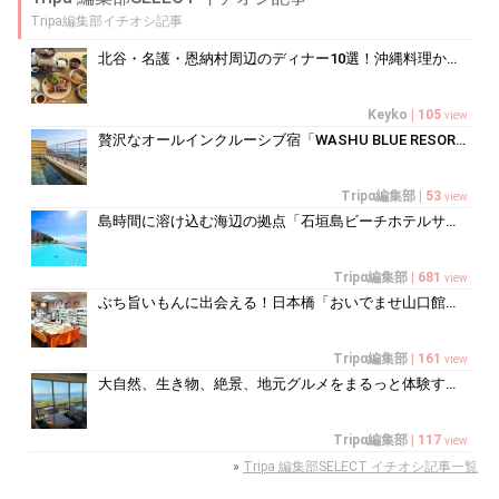
Tripa編集部イチオシ記事
北谷・名護・恩納村周辺のディナー10選！沖縄料理からコース料理まで
Keyko
|
105
view
贅沢なオールインクルーシブ宿「WASHU BLUE RESORT 風籠」で...
Tripα編集部
|
53
view
島時間に溶け込む海辺の拠点「石垣島ビーチホテルサンシャイン」で心ほどけるく...
Tripα編集部
|
681
view
ぶち旨いもんに出会える！日本橋「おいでませ山口館」で買うべき銘品ガイド
Tripα編集部
|
161
view
大自然、生き物、絶景、地元グルメをまるっと体験する「湘南西エリア」
Tripα編集部
|
117
view
»
Tripa 編集部SELECT イチオシ記事一覧