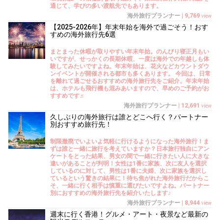
通じて、学びの多い渡航先でもあります。
海外旅行プランナー
|
9,769
view
【2025-2026年】年末年始を海外で過ごそう！おす
すめの海外旅行先6選
まとまった休暇が取りやすい年末年始。のんびり寝正月もい
いですが、せっかくの長期休暇、一度は海外での年越しも体
験してみたいですよね。年末年始は、花火などカウントダウ
ンイベントが開催される都市も多くあります。 今回は、日常
を離れて過ごせるおすすめの海外旅行先をご紹介。年末年始
は、ホテルも飛行機も混みあいますので、早めのご予約がお
すすめです♬
海外旅行プランナー
|
12,691
view
久しぶりの海外旅行は誰とどこへ行く？パートナー
別おすすめ旅行先！
制限撤廃でいよいよ気軽に行けるようになった海外旅行！ま
ずは誰と一緒に旅行を考えていますか？日本旅行独自にアン
ケートをとった結果、男女の間で一緒に行きたい人に大きな
違いがあることが判明！女性は1番に家族、次に友人を選択
しているのに対して、男性は1番に夫婦、次に家族を選択し
ているという驚きの結果に！待ち焦がれた海外旅行だからこ
そ、一緒に行く相手は慎重に選びたいですよね。パートナー
別におすすめの海外旅行先を紹介いたします♪
海外旅行プランナー
|
8,944
view
週末に行く香港！グルメ・アート・夜景など最新の