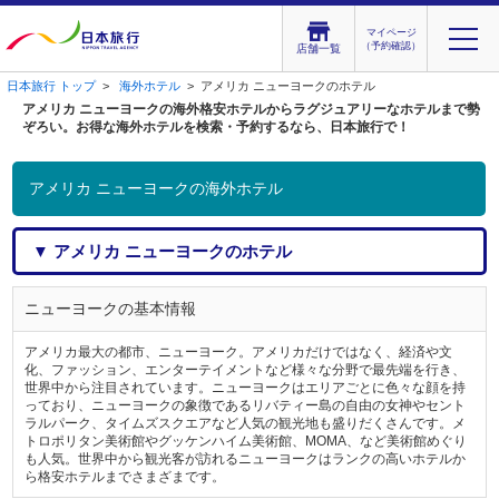
マイページ
（予約確認）
店舗一覧
日本旅行 トップ
>
海外ホテル
> アメリカ ニューヨークのホテル
アメリカ ニューヨークの海外格安ホテルからラグジュアリーなホテルまで勢
ぞろい。お得な海外ホテルを検索・予約するなら、日本旅行で！
アメリカ ニューヨークの海外ホテル
▼ アメリカ ニューヨークのホテル
ニューヨークの基本情報
アメリカ最大の都市、ニューヨーク。アメリカだけではなく、経済や文
化、ファッション、エンターテイメントなど様々な分野で最先端を行き、
世界中から注目されています。ニューヨークはエリアごとに色々な顔を持
っており、ニューヨークの象徴であるリバティー島の自由の女神やセント
ラルパーク、タイムズスクエアなど人気の観光地も盛りだくさんです。メ
トロポリタン美術館やグッケンハイム美術館、MOMA、など美術館めぐり
も人気。世界中から観光客が訪れるニューヨークはランクの高いホテルか
ら格安ホテルまでさまざまです。