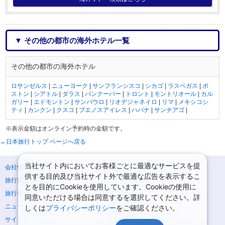
▼ その他の都市の海外ホテル一覧
その他の都市の海外ホテル
ロサンゼルス
|
ニューヨーク
|
サンフランシスコ
|
シカゴ
|
ラスベガス
|
ボ
ストン
|
シアトル
|
ダラス
|
バンクーバー
|
トロント
|
モントリオール
|
カル
ガリー
|
エドモントン
|
サンパウロ
|
リオデジャネイロ
|
リマ
|
メキシコシ
ティ
|
カンクン
|
クスコ
|
ブエノスアイレス
|
ハバナ
|
サンチアゴ
|
※表示金額はオンライン予約時の金額です。
←日本旅行トップ ページへ戻る
当社サイト内においてお客様ごとに最適なサービスを提
会社情報
プライバシーポリシー
供する目的及び当社サイト外で最適な広告を表示するこ
旅行業登録票・約款
規約集
とを目的にCookieを使用しています。Cookieの使用に
旅行条件書
商標について
同意いただける場合は同意するを選択してください。詳
ニュースリリース
採用情報
しくは
プライバシーポリシー
をご確認ください。
サイトマップ
システムメンテナンスの