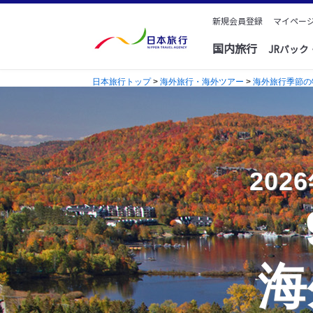
新規会員登録
マイページ
国内旅行
JRパッ
日本旅行トップ
>
海外旅行・海外ツアー
>
海外旅行季節の
20
海