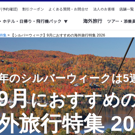
(予約確認)
割引クーポン
よくある質問・お問合せ
法人のお客様
店舗一覧
海外旅行
ク・ホテル・日帰り・飛行機パック
ツアー・添乗
▼
特集
> 【シルバーウィーク】9月におすすめの海外旅行特集 2026
26年のシルバーウィークは5
9月
におすすめ
外旅行特集 20