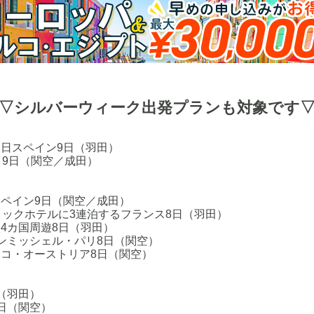
▽シルバーウィーク出発プランも対象です
休日スペイン9日（羽田）
リ9日（関空／成田）
スペイン9日（関空／成田）
ィックホテルに3連泊するフランス8日（羽田）
4カ国周遊8日（羽田）
ンミッシェル・パリ8日（関空）
ェコ・オーストリア8日（関空）
（羽田）
日（関空）