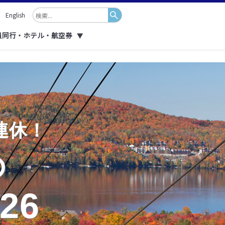
English
員同行・ホテル・航空券
▼
連休！
の
26