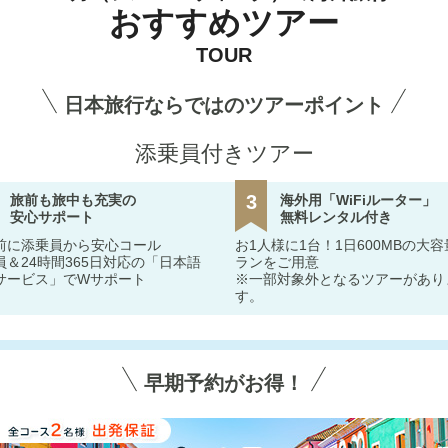
おすすめツアー
TOUR
日本旅行ならではのツアーポイント
添乗員付きツアー
3
旅前も旅中も充実の
海外用「WiFiルーター」
安心サポート
無料レンタル付き
前に添乗員から安心コール
お1人様に1台！1日600MBの大
員＆24時間365日対応の「日本語
ランをご用意
サービス」でWサポート
※一部対象外となるツアーがあり
す。
早期予約がお得！