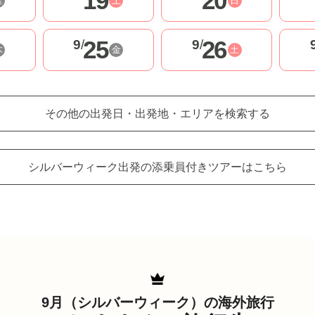
19
20
金
土
日
25
26
9
/
9
/
木
金
土
その他の出発日・出発地・エリアを
検索する
シルバーウィーク出発の
添乗員付きツアーはこちら
9月（シルバーウィーク）の海外旅行