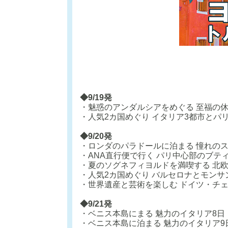
◆9/19発
・魅惑のアンダルシアをめぐる 至福の
・人気2カ国めぐり イタリア3都市とパ
◆9/20発
・ロンダのパラドールに泊まる 憧れの
・ANA直行便で行く パリ中心部のブテ
・夏のソグネフィヨルドを満喫する 北欧
・人気2カ国めぐり バルセロナとモンサ
・世界遺産と芸術を楽しむ ドイツ・チ
◆9/21発
・ベニス本島にまる 魅力のイタリア8日
・ベニス本島に泊まる 魅力のイタリア9