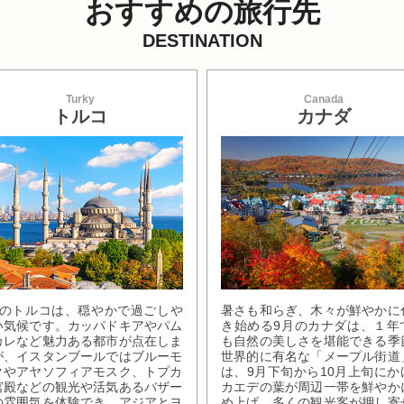
おすすめの旅行先
DESTINATION
Turky
Canada
トルコ
カナダ
月のトルコは、穏やかで過ごしや
暑さも和らぎ、木々が鮮やかに
い気候です。カッパドキアやパム
き始める9月のカナダは、１年
カレなど魅力ある都市が点在しま
も自然の美しさを堪能できる季
が、イスタンブールではブルーモ
世界的に有名な「メープル街道
クやアヤソフィアモスク、トプカ
は、9月下旬から10月上旬にか
宮殿などの観光や活気あるバザー
カエデの葉が周辺一帯を鮮やか
の雰囲気を体験でき、アジアとヨ
め上げ、多くの観光客が押し寄