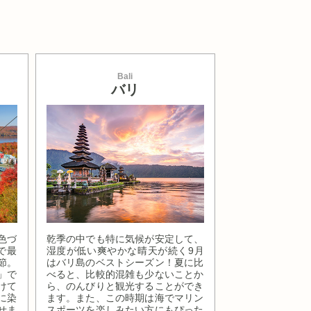
Bali
バリ
色づ
乾季の中でも特に気候が安定して、
で最
湿度が低い爽やかな晴天が続く9月
節。
はバリ島のベストシーズン！夏に比
」で
べると、比較的混雑も少ないことか
けて
ら、のんびりと観光することができ
に染
ます。また、この時期は海でマリン
せま
スポーツを楽しみたい方にもぴった