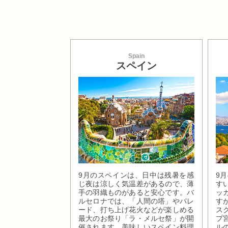
Spain
スペイン
9月のスペインは、日中は残暑を感
9
じ夜は涼しく気温差があるので、薄
す
手の羽織ものがあると安心です。バ
ッ
ルセロナでは、「人間の塔」やパレ
す
ード、打ち上げ花火などが楽しめる
ス
最大のお祭り「ラ・メルセ祭」が開
プ
催されます。美味しいスペイン料理
ル