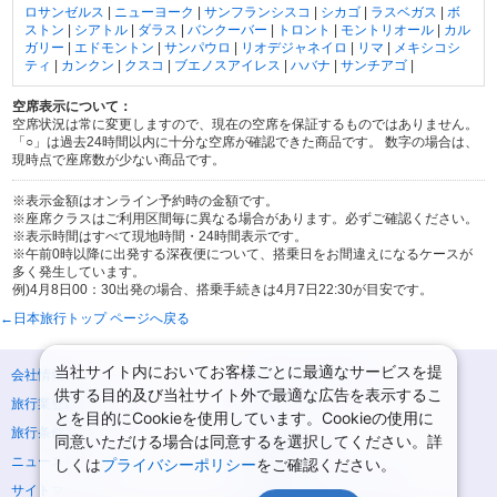
ロサンゼルス
|
ニューヨーク
|
サンフランシスコ
|
シカゴ
|
ラスベガス
|
ボ
ストン
|
シアトル
|
ダラス
|
バンクーバー
|
トロント
|
モントリオール
|
カル
ガリー
|
エドモントン
|
サンパウロ
|
リオデジャネイロ
|
リマ
|
メキシコシ
ティ
|
カンクン
|
クスコ
|
ブエノスアイレス
|
ハバナ
|
サンチアゴ
|
空席表示について：
空席状況は常に変更しますので、現在の空席を保証するものではありません。
「○」は過去24時間以内に十分な空席が確認できた商品です。 数字の場合は、
現時点で座席数が少ない商品です。
※表示金額はオンライン予約時の金額です。
※座席クラスはご利用区間毎に異なる場合があります。必ずご確認ください。
※表示時間はすべて現地時間・24時間表示です。
※午前0時以降に出発する深夜便について、搭乗日をお間違えになるケースが
多く発生しています。
例)4月8日00：30出発の場合、搭乗手続きは4月7日22:30が目安です。
←日本旅行トップ ページへ戻る
当社サイト内においてお客様ごとに最適なサービスを提
会社情報
プライバシーポリシー
供する目的及び当社サイト外で最適な広告を表示するこ
旅行業登録票・約款
規約集
とを目的にCookieを使用しています。Cookieの使用に
旅行条件書
商標について
同意いただける場合は同意するを選択してください。詳
ニュースリリース
採用情報
しくは
プライバシーポリシー
をご確認ください。
サイトマップ
システムメンテナンスの