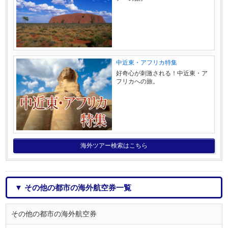
中近東・アフリカ特集
好奇心が刺激される！中近東・ア
フリカへの旅。
海外ツアー検索はこちら
▼ その他の都市の海外航空券一覧
その他の都市の海外航空券