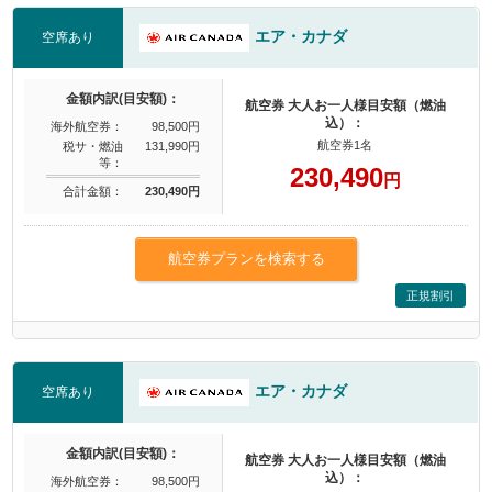
エア・カナダ
空席あり
金額内訳(目安額)：
航空券 大人お一人様目安額（燃油
込）：
海外航空券：
98,500円
航空券1名
税サ・燃油
131,990円
等：
230,490
円
合計金額：
230,490円
航空券プランを検索する
正規割引
エア・カナダ
空席あり
金額内訳(目安額)：
航空券 大人お一人様目安額（燃油
込）：
海外航空券：
98,500円