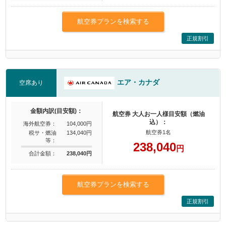
航空券プランを検索する
正規割引
エア・カナダ
空席あり
金額内訳(目安額)：
航空券 大人お一人様目安額（燃油
込）：
海外航空券：
104,000円
航空券1名
税サ・燃油
134,040円
等：
238,040
円
合計金額：
238,040円
航空券プランを検索する
正規割引