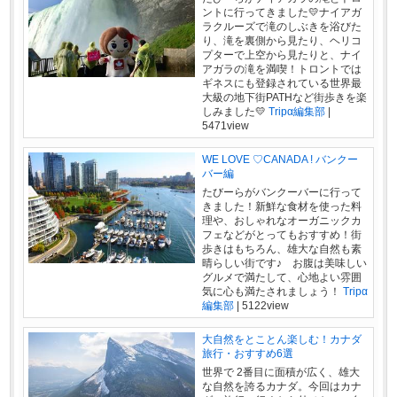
ントに行ってきました💛ナイアガ
ラクルーズで滝のしぶきを浴びた
り、滝を裏側から見たり、ヘリコ
プターで上空から見たりと、ナイ
アガラの滝を満喫！トロントでは
ギネスにも登録されている世界最
大級の地下街PATHなど街歩きを楽
しみました💛
Tripα編集部
|
5471view
WE LOVE ♡CANADA ! バンクー
バー編
たびーらがバンクーバーに行って
きました！新鮮な食材を使った料
理や、おしゃれなオーガニックカ
フェなどがとってもおすすめ！街
歩きはもちろん、雄大な自然も素
晴らしい街です♪ お腹は美味しい
グルメで満たして、心地よい雰囲
気に心も満たされましょう！
Tripα
編集部
|
5122view
大自然をとことん楽しむ！カナダ
旅行・おすすめ6選
世界で 2番目に面積が広く、雄大
な自然を誇るカナダ。今回はカナ