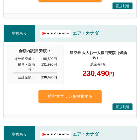
正規割引
エア・カナダ
空席あり
金額内訳(目安額)：
航空券 大人お一人様目安額（燃油
込）：
海外航空券：
98,500円
航空券1名
税サ・燃油
131,990円
等：
230,490
円
合計金額：
230,490円
航空券プランを検索する
正規割引
エア・カナダ
空席あり