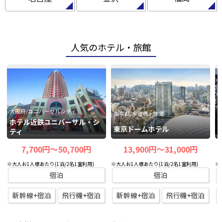
人気のホテル・旅館
大阪府/ユニバーサルシティ
東京都/水道橋・本郷
ホテル近鉄ユニバーサル・シ
東京ドームホテル
ティ
7,700円〜50,700円
13,900円〜31,000円
※大人お1人様あたり(1泊/2名1室利用)
※大人お1人様あたり(1泊/2名1室利用)
※
宿泊
宿泊
新幹線+宿泊
飛行機+宿泊
新幹線+宿泊
飛行機+宿泊