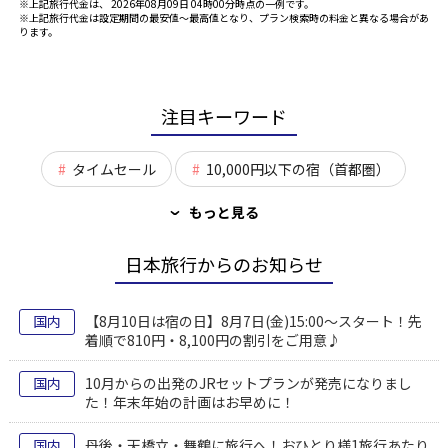
※上記旅行代金は、 2026年08月09日 04時00分時点の一例です。
※上記旅行代金は設定期間の最安値～最高値となり、プラン検索時の料金と異なる場合があ
ります。
注目キーワード
タイムセール
10,000円以下の宿（首都圏）
もっと見る
›
日本旅行からのお知らせ
国内
【8月10日は宿の日】8月7日(金)15:00～スタート！先
着順で810円・8,100円の割引をご用意♪
国内
10月からの出発のJRセットプランが発売になりまし
た！年末年始の計画はお早めに！
国内
丹後・天橋立・舞鶴に旅行へ！おひとり様1旅行あたり