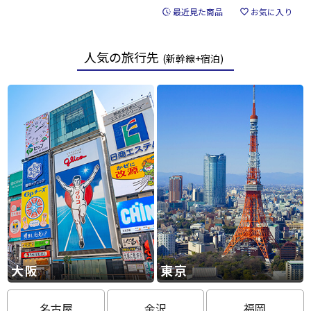
最近見た商品
お気に入り
人気の旅行先
(新幹線+宿泊)
大阪
東京
名古屋
金沢
福岡