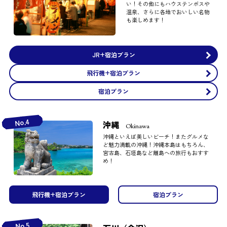
い！その他にもハウステンボスや
温泉、さらに各地でおいしい名物
も楽しめます！
JR+宿泊プラン
飛行機+宿泊プラン
宿泊プラン
No.4
沖縄
Okinawa
沖縄といえば美しいビーチ！またグルメな
ど魅力満載の沖縄！沖縄本島はもちろん、
宮古島、石垣島など離島への旅行もおすす
め！
飛行機+宿泊プラン
宿泊プラン
No.5