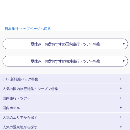
←日本旅行 トップページへ戻る
夏休み・お盆おすすめ国内旅行・ツアー特集
夏休み・お盆おすすめ海外旅行・ツアー特集
JR・新幹線パック
特集
人気の国内旅行特集・シーズン特集
JR・新幹線＋ホテルパック
日帰り JR・新幹線 パック
国内旅行・ツアー
出張パック
EX旅パック
東京ディズニーリゾート®への旅
ユニバーサル・スタジオ・ジャパン(USJ)
(EXダイナミックパック)
への旅
国内ホテル
北海道旅行・ツアー
東京⇔大阪(新大阪) 新幹線パック
東京⇔名古屋 新幹線パック
ハウステンボスへの旅
温泉旅行
人気のエリア
から探す
東北旅行・ツアー
大阪(新大阪)⇔東京 新幹線パック
日帰り旅行
飛行機+ホテルパック
人気の温泉地
から探す
青森旅行・ツアー
岩手旅行・ツアー
北海道ホテル・旅館