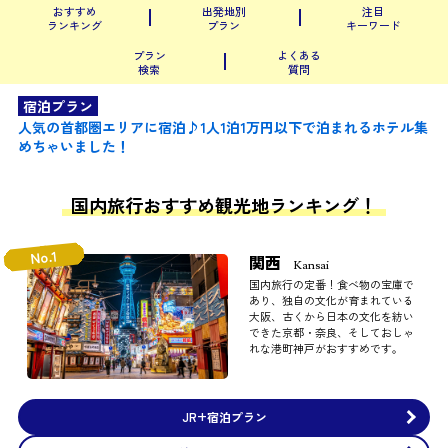
おすすめ
出発地別
注目
ランキング
プラン
キーワード
プラン
よくある
検索
質問
宿泊プラン
人気の首都圏エリアに宿泊♪1人1泊1万円以下で泊まれるホテル集
めちゃいました！
国内旅行おすすめ観光地ランキング！
No.1
関西
Kansai
国内旅行の定番！食べ物の宝庫で
あり、独自の文化が育まれている
大阪、古くから日本の文化を紡い
できた京都・奈良、そしておしゃ
れな港町神戸がおすすめです。
JR+宿泊プラン