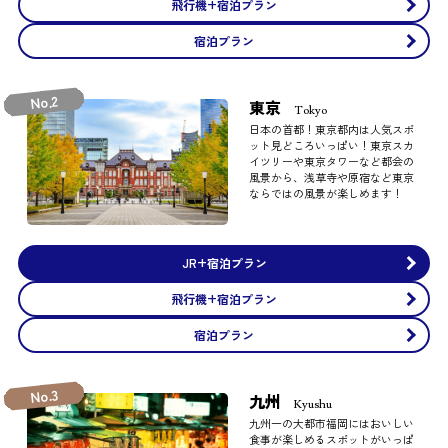
飛行機+宿泊プラン
宿泊プラン
No.2
東京
Tokyo
日本の首都！東京都内は人気スポ
ット見どころいっぱい！東京スカ
イツリーや東京タワーなど都会の
風景から、浅草寺や原宿など東京
ならではの風景が楽しめます！
JR+宿泊プラン
飛行機+宿泊プラン
宿泊プラン
No.3
九州
Kyushu
九州一の大都市福岡にはおいしい
食事が楽しめるスポットがいっぱ