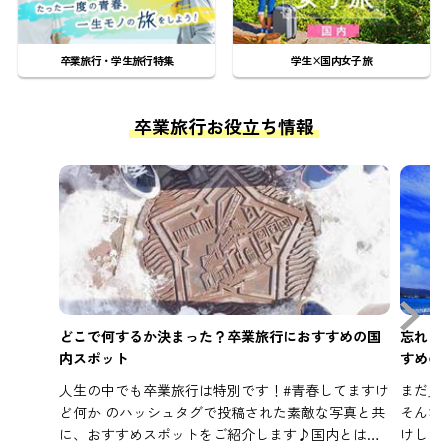
卒業旅行・学生旅行特集
学生×国内女子旅
卒業旅行お役立ち情報
どこで何するか決まった？卒業旅行におすすめの国
忘れら
内スポット
すめの
人生の中でも卒業旅行は特別です！#青春してますけ
まだ見
ど何か のハッシュタグで投稿された素敵な写真と共
そんな
に、おすすめスポットをご紹介します♪国内とは決
けしま