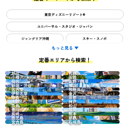
東京ディズニーリゾート®
ユニバーサル・スタジオ・ジャパン
ジャングリア沖縄
スキー・スノボ
もっと見る
▼
定番エリアから検索！
旭川
札幌
小樽
函館
仙台
上野・浅草
新宿・渋谷
横浜
名古屋
飛騨高山
伊勢志摩
金沢
奈良
京都
大阪
神戸
広島
松山
香川
福岡
長崎
熊本
鹿児島
那覇
宮古島
石垣島