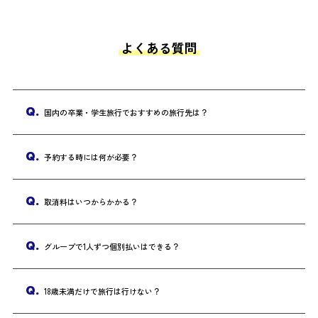
めたけど、場所がまだ決まっていない人は必読！卒
たの思
業旅行のヒントにしてくださいね♪
にない
ますよ
よくある質問
Q.
国内の卒業・学生旅行でおすすめの旅行先は？
Q.
予約する時には何が必要？
Q.
取消料はいつからかかる？
Q.
グループで1人ずつ個別払いはできる？
Q.
18歳未満だけで旅行は行けない？