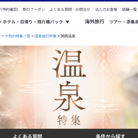
(予約確認)
割引クーポン
よくある質問・お問合せ
法人のお客様
店舗一覧
海外旅行
ク・ホテル・日帰り・飛行機パック
ツアー・添乗
▼
テーマ別の特集一覧
>
温泉旅行特集
> 関西温泉
よくある質問
条件から探す