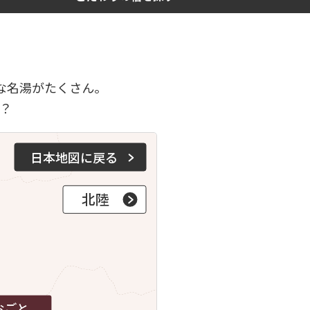
な名湯がたくさん。
？
日本地図に戻る
北陸
おごと