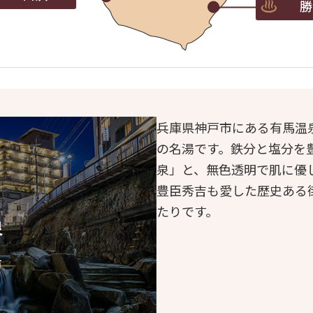
勝
兵庫県神戸市にある有馬温
の名湯です。鉄分と塩分を
泉」と、無色透明で肌に優
豊臣秀吉も愛した歴史ある
たりです。
泉
市