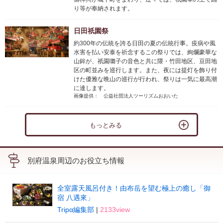
り等が奉納されます。
日田祇園祭
約300年の伝統を誇る日田の夏の伝統行事。疫病や風
水害を払い安泰を祈念するこの祭りでは、絢爛豪華な
山鉾が、祇園囃子の音色と共に隈・竹田地区、豆田地
区の町並みを巡行します。また、夜には提灯を飾り付
けた優雅な晩山の巡行が行われ、祭りは一気に最高潮
に達します。
画像提供： 公益社団法人ツーリズムおおいた
もっとみる
別府温泉周辺のお役立ち情報
全室露天風呂付き！由布岳を望む極上の癒し「御
宿 八遇來」
Tripα編集部
|
2133view