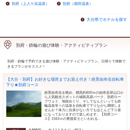
別府（上人ケ浜温泉）
別府（堀田温泉）
大分県でホテルを探す
別府・鉄輪の遊び体験・アクティビティプラン
別府・鉄輪で予約できる遊び体験・アクティビティプラン。日帰りで体験で
きるプランがオススメ！
【大分・別府】お好きな場所までお迎え付き！絶景由布岳自転車
下り★別府コース
絶景由布岳を眺め、標高約800ｍの由布岳登山口か
ら人気観光スポットの城島高原パーク、別府ロー
プウェイ、地獄めぐり、そしてなんといっても鉄
輪温泉等々の温泉を自転車で下りながら満喫しま
せんか？体力に自身がない方でもほとんど下り坂
になっておりますので楽しめます。【別府コー
ス】1583ｍの豊後富士といわれる...