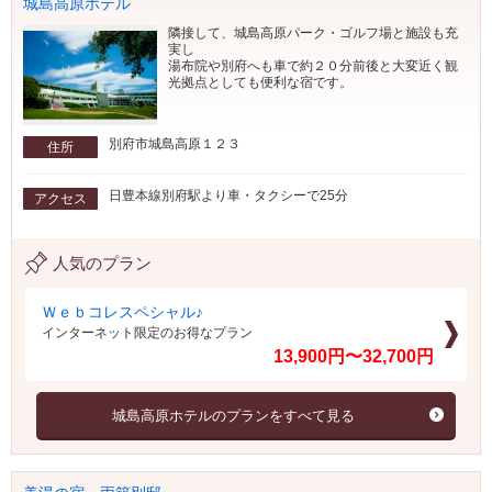
城島高原ホテル
隣接して、城島高原パーク・ゴルフ場と施設も充
実し
湯布院や別府へも車で約２０分前後と大変近く観
光拠点としても便利な宿です。
別府市城島高原１２３
住所
日豊本線別府駅より車・タクシーで25分
アクセス
人気のプラン
Ｗｅｂコレスペシャル♪
インターネット限定のお得なプラン
13,900円〜32,700円
城島高原ホテルのプランをすべて見る