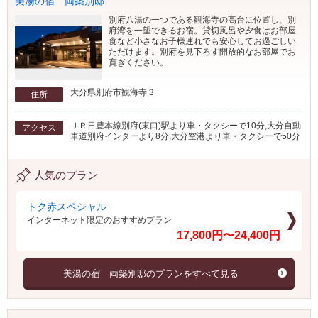
美湯の宿 両築別邸
別府八湯の一つである観海寺の高台に位置し、別
府湾を一望できるお宿。貸切風呂や夕食はお部屋
食など小さなお子様連れでも安心してお過ごしい
ただけます。別府を見下ろす開放的なお部屋でお
寛ぎください。
大分県別府市観海寺３
住所
ＪＲ日豊本線別府(東口)駅より車・タクシーで10分,大分自動
アクセス
車道別府インターより8分,大分空港より車・タクシーで50分
人気のプラン
トク赤スペシャル
インターネット限定のおすすめプラン
17,800円〜24,400円
美湯の宿 両築別邸のプランをすべて見る