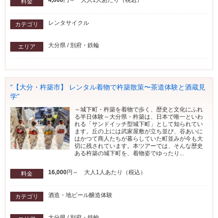
4,000
円～ 大人1人あたり（税込）
料金
レンタサイクル
カテゴリ
大分県 / 別府・鉄輪
エリア
"【大分・杵築市】 レンタル着物で杵築散策〜茶道体験と酒蔵見
学"
～城下町・杵築を着物で歩く、歴史と文化にふれ
る半日体験～大分県・杵築は、日本で唯一といわ
れる「サンドイッチ型城下町」として知られてい
ます。丘の上には武家屋敷が立ち並び、谷あいに
はかつて商人たちが暮らしていた町並みが今も大
切に残されています。本ツアーでは、そんな歴史
ある杵築の城下町を、着物姿でゆったり...
16,000
円～ 大人1人あたり（税込）
料金
酒造・地ビール醸造体験
カテゴリ
大分県 / 別府・鉄輪