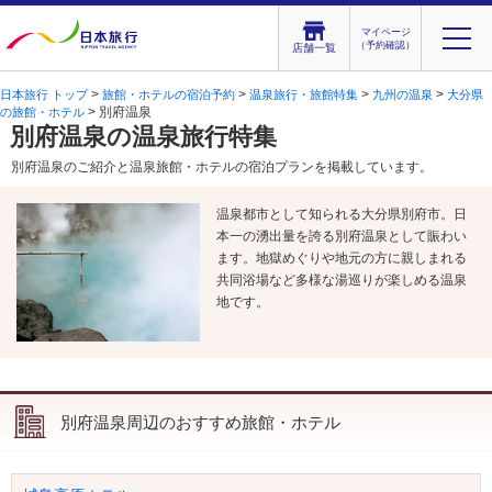
マイページ
（予約確認）
店舗一覧
>
>
>
>
日本旅行 トップ
旅館・ホテルの宿泊予約
温泉旅行・旅館特集
九州の温泉
大分県
> 別府温泉
の旅館・ホテル
別府温泉の温泉旅行特集
別府温泉のご紹介と温泉旅館・ホテルの宿泊プランを掲載しています。
温泉都市として知られる大分県別府市。日
本一の湧出量を誇る別府温泉として賑わい
ます。地獄めぐりや地元の方に親しまれる
共同浴場など多様な湯巡りが楽しめる温泉
地です。
別府温泉周辺のおすすめ旅館・ホテル