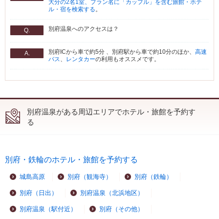
大分の2名1室、プラン名に「カップル」を含む旅館・ホテ
ル・宿を検索する
。
別府温泉へのアクセスは？
Q.
別府ICから車で約5分 、別府駅から車で約10分のほか、
高速
A.
バス
、
レンタカー
の利用もオススメです。
別府温泉がある周辺エリアでホテル・旅館を予約す
る
別府・鉄輪のホテル・旅館を予約する
城島高原
別府（観海寺）
別府（鉄輪）
別府（日出）
別府温泉（北浜地区）
別府温泉（駅付近）
別府（その他）