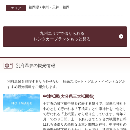
福岡県 / 中州・天神・福岡
エリア
九州エリアで借りられる
レンタカープランをもっと見る
別府温泉の観光情報
別府温泉を満喫するなら外せない、観光スポット・グルメ・イベントなどお
すすめ観光情報をご紹介します。
中津祇園(大分県三大祇園祭)
十万石の城下町中津を代表する祭りで、闇無浜神社を
中心として行われる「下祇園」と中津神社を中心とし
て行われる「上祇園」から成り立っています。毎年７
月下旬の３日間、上・下あわせて１２台の祇園車と呼
ばれる漆塗りの華麗な山車と闇無浜神社、中津神社の
御神輿が城下町をまわり、辻々では、祇園車の上で踊