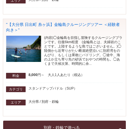
エリア
"【大分県 日出町 糸ヶ浜】金輪島クルージングツアー ＜経験者
向き＞"
(内容)◯金輪島を目指し冒険するクルージングプラ
ンです。往復6km程度 (金輪島とは、夫婦岩のこ
とです。上陸するような島ではございません。)◯
陸側から近寄りがたい断崖絶壁沿いに別府湾をの
んびり、もしくは果敢にパドリング。◯途中、海
の上か立ち寄り先の砂浜でおやつの時間も。◯あ
くまで天候次第、時間的に余...
8,000
円～ 大人1人あたり（税込）
料金
スタンドアップパドル（SUP）
カテゴリ
大分県 / 別府・鉄輪
エリア
別府・鉄輪で遊べる