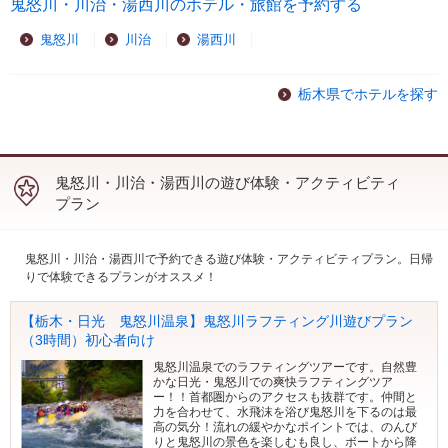
鬼怒川・川治・湯西川のホテル・旅館を予約する
鬼怒川
川治
湯西川
栃木県でホテルを探す
鬼怒川・川治・湯西川の遊び体験・アクティビティ
プラン
鬼怒川・川治・湯西川で予約できる遊び体験・アクティビティプラン。日帰
りで体験できるプランがオススメ！
【栃木・日光 鬼怒川温泉】鬼怒川ラフティング川遊びプラン
（3時間）初心者向け
鬼怒川温泉でのラフティングツアーです。自然豊
かな日光・鬼怒川での爽快ラフティングツア
ー！！首都圏からのアクセスも抜群です。仲間と
力を合わせて、水飛沫を浴び鬼怒川を下るのは最
高の気分！流れの緩やかなポイントでは、のんび
りと鬼怒川の景色を楽しむも良し、ボートから降