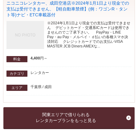
ニコニコレンタカー、成田空港店※2024年1月1日より現金での
支払は受付できません、【軽自動車禁煙】(例：ワゴンR・タン
ト等)ナビ・ETC車載器付
※2024年1月1日より現金での支払は受付できませ
ん デビットカード・交通系ICカードは使用でき
ませんのでご了承下さい。 PayPay・LINE
Pay・au Pay・メルペイ・ｄ払いの各種スマホ決
済対応 クレジットカードでのお支払いVISA
MASTER JCB Diners AMEXな...
4,400
円～
料金
レンタカー
カテゴリ
千葉県 / 成田
エリア
関東エリアで借りられる
レンタカープランをもっと見る