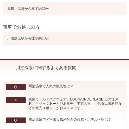
鬼怒川温泉から車で約20分
電車でお越しの方
川治湯元駅から徒歩約10分
川治温泉に関するよくある質問
川治温泉で人気の観光地は？
Q.
東武ワールドスクウェア、EDO WONDERLAND 日光江戸
A.
村、とりっくあーとぴあ日光、平家の里、川治ダム資料館な
どの観光スポットがおススメです。
川治温泉で客室露天風呂付きの旅館・ホテル・宿は？
Q.