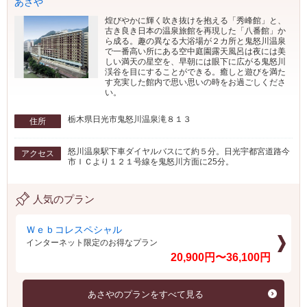
あさや
煌びやかに輝く吹き抜けを抱える「秀峰館」と、
古き良き日本の温泉旅館を再現した「八番館」か
ら成る。趣の異なる大浴場が２カ所と鬼怒川温泉
で一番高い所にある空中庭園露天風呂は夜には美
しい満天の星空を、早朝には眼下に広がる鬼怒川
渓谷を目にすることができる。癒しと遊びを満た
す充実した館内で思い思いの時をお過ごしくださ
い。
栃木県日光市鬼怒川温泉滝８１３
住所
怒川温泉駅下車ダイヤルバスにて約５分。日光宇都宮道路今
アクセス
市ＩＣより１２１号線を鬼怒川方面に25分。
人気のプラン
Ｗｅｂコレスペシャル
インターネット限定のお得なプラン
20,900円〜36,100円
あさやのプランをすべて見る