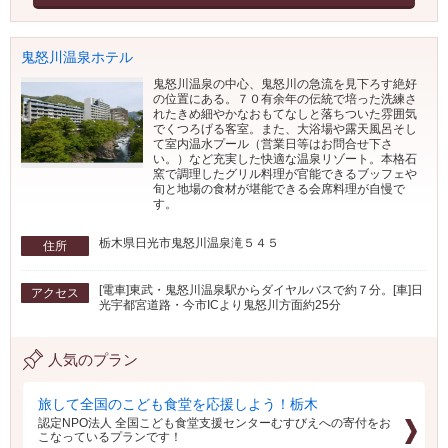
鬼怒川温泉ホテル
鬼怒川温泉の中心、鬼怒川の急流を見下ろす絶好
の位置にある。７０有余年の伝統で培った洗練さ
れたきめ細やかなおもてなしと落ちついた雰囲気
でくつろげる客室。また、大浴場や露天風呂そし
て室内温水プール（営業日等はお問合せ下さ
い。）など充実した快適な温泉リゾート。本格石
窯で調理したグリル料理が官能できるブッフェや
旬と地場の食材が堪能できる会席料理が自慢で
す。
栃木県日光市鬼怒川温泉滝５４５
住所
[電車]東武・鬼怒川温泉駅からダイヤルバスで約７分。[車]日
アクセス
光宇都宮道路・今市ICより鬼怒川方面約25分
人気のプラン
旅して全国のこども食堂を応援しよう！栃木
認定NPO法人 全国こども食堂支援センターむすびえへの寄付をお
こなっているプランです！