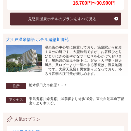
16,700円〜30,900円
鬼怒川温泉ホテルのプランをすべて見る
大江戸温泉物語 ホテル鬼怒川御苑
温泉街の中心地に位置しており、温泉駅から徒歩
１０分の所です。大型旅館ですが、お客様ひとり
ひとりにきめ細やかなサービスを心がけておりま
す。鬼怒川の清流を眼下に、客室・大浴場・露天
風呂、又ロビーより一望出来る景観は、温泉地随
一です。大露天風呂も男女別々となっており、移
ろう四季の渓谷美が楽しめます。
栃木県日光市藤原１－１
住所
東武鬼怒川線鬼怒川温泉駅より徒歩10分。東北自動車道宇都
アクセス
宮ICより車50分。
人気のプラン