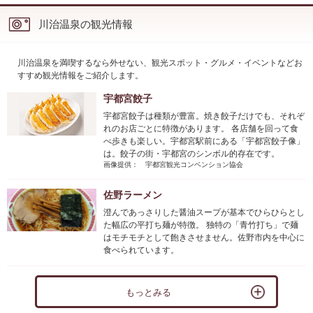
川治温泉の観光情報
川治温泉を満喫するなら外せない、観光スポット・グルメ・イベントなどお
すすめ観光情報をご紹介します。
宇都宮餃子
宇都宮餃子は種類が豊富。焼き餃子だけでも、それぞ
れのお店ごとに特徴があります。 各店舗を回って食
べ歩きも楽しい。宇都宮駅前にある「宇都宮餃子像」
は。餃子の街・宇都宮のシンボル的存在です。
画像提供： 宇都宮観光コンベンション協会
佐野ラーメン
澄んであっさりした醤油スープが基本でひらひらとし
た幅広の平打ち麺が特徴。 独特の「青竹打ち」で麺
はモチモチとして飽きさせません。佐野市内を中心に
食べられています。
もっとみる