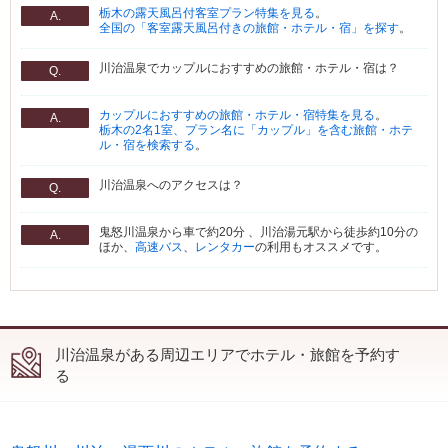
栃木の露天風呂付客室プラン特集を見る
。
A.
全国の「客室露天風呂付きの旅館・ホテル・宿」を探す
。
川治温泉でカップルにおすすめの旅館・ホテル・宿は？
Q.
カップルにおすすめの旅館・ホテル・宿特集を見る
。
A.
栃木の2名1室、プラン名に「カップル」を含む旅館・ホテ
ル・宿を検索する
。
川治温泉へのアクセスは？
Q.
鬼怒川温泉から車で約20分 、川治湯元駅から徒歩約10分の
A.
ほか、
高速バス
、
レンタカー
の利用もオススメです。
川治温泉がある周辺エリアでホテル・旅館を予約す
る