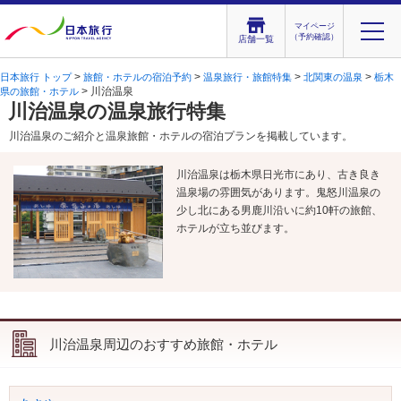
マイページ
（予約確認）
店舗一覧
>
>
>
>
日本旅行 トップ
旅館・ホテルの宿泊予約
温泉旅行・旅館特集
北関東の温泉
栃木
> 川治温泉
県の旅館・ホテル
川治温泉の温泉旅行特集
川治温泉のご紹介と温泉旅館・ホテルの宿泊プランを掲載しています。
川治温泉は栃木県日光市にあり、古き良き
温泉場の雰囲気があります。鬼怒川温泉の
少し北にある男鹿川沿いに約10軒の旅館、
ホテルが立ち並びます。
川治温泉周辺のおすすめ旅館・ホテル