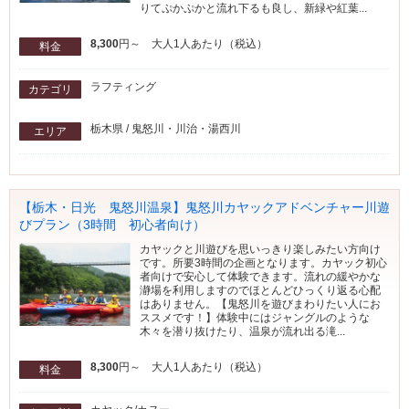
りてぷかぷかと流れ下るも良し、新緑や紅葉...
8,300
円～ 大人1人あたり（税込）
料金
ラフティング
カテゴリ
栃木県 / 鬼怒川・川治・湯西川
エリア
【栃木・日光 鬼怒川温泉】鬼怒川カヤックアドベンチャー川遊
びプラン（3時間 初心者向け）
カヤックと川遊びを思いっきり楽しみたい方向け
です。所要3時間の企画となります。カヤック初心
者向けで安心して体験できます。流れの緩やかな
瀞場を利用しますのでほとんどひっくり返る心配
はありません。【鬼怒川を遊びまわりたい人にお
ススメです！】体験中にはジャングルのような
木々を潜り抜けたり、温泉が流れ出る滝...
8,300
円～ 大人1人あたり（税込）
料金