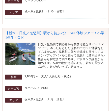
カヤック/カヌー
カテゴリ
栃木県 / 鬼怒川・川治・湯西川
エリア
【栃木・日光／鬼怒川】駅から徒歩2分！SUP体験ツアー！小学
1年生～O.K
日光・鬼怒川で初心者から参加可能なリバーSUP
ツアー。ゆったりとした流れの中でSUP体験をし
てみませんか。鬼怒川に架かる鉄橋を目指してス
タンドアップパドルに乗って鬼怒川に漕ぎ出そう♪
集合から解散まで約２時間、パドリング練習から
始めます。SUPの他にも泳いだり、岩から飛び込
んだり、遊びがいっぱい詰まっ...
7,000
円～ 大人1人あたり（税込）
料金
リバー/レイクSUP
カテゴリ
栃木県 / 鬼怒川・川治・湯西川
エリア