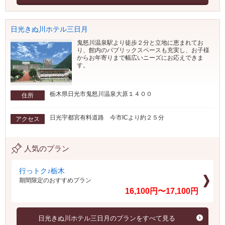
日光きぬ川ホテル三日月
鬼怒川温泉駅より徒歩２分と立地に恵まれてお
り、館内のパブリックスペースも充実し、お子様
からお年寄りまで幅広いニーズにお応えできま
す。
栃木県日光市鬼怒川温泉大原１４００
住所
日光宇都宮有料道路 今市ICより約２５分
アクセス
人気のプラン
行っトク♪栃木
期間限定のおすすめプラン
16,100円〜17,100円
日光きぬ川ホテル三日月のプランをすべて見る