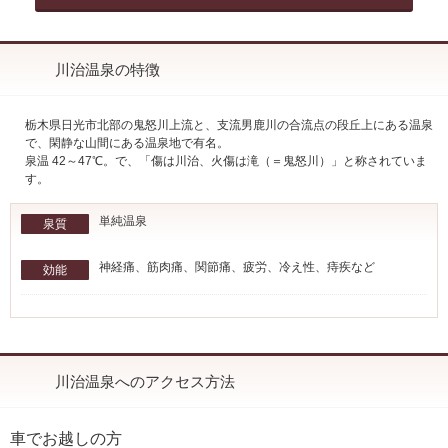
川治温泉の特徴
栃木県日光市北部の鬼怒川上流と、支流男鹿川の合流点の段丘上にある温泉
で、閑静な山間にある温泉地で有名。
泉温 42～47℃。で、「傷は川治、火傷は滝（＝鬼怒川）」と称されていま
す。
単純温泉
泉質
神経痛、筋肉痛、関節痛、疲労、冷え性、痔疾など
効能
川治温泉へのアクセス方法
車でお越しの方