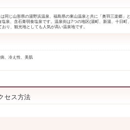
くは同じ山形県の湯野浜温泉、福島県の東山温泉と共に「奥羽三楽郷」
食塩泉、含石膏弱食塩泉です。温泉街は7つの地区(湯町、新湯、十日町
ており、観光地としても人気が高い温泉地です。
人病、冷え性、美肌
クセス方法