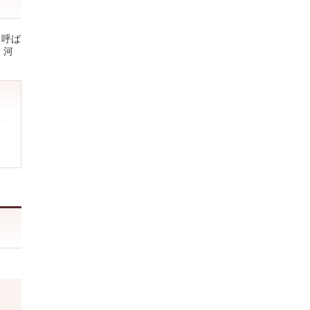
と呼ば
、河