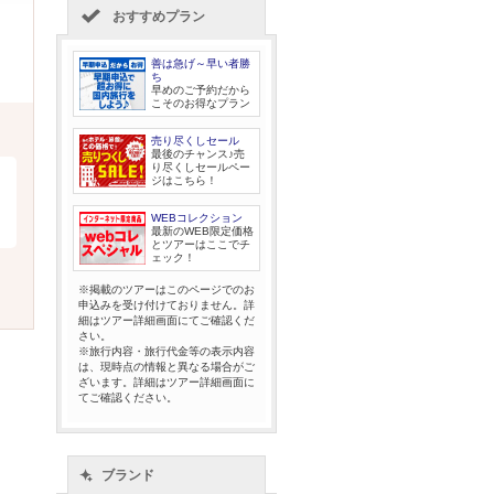
おすすめプラン
善は急げ～早い者勝
ち
早めのご予約だから
こそのお得なプラン
売り尽くしセール
最後のチャンス♪売
り尽くしセールペー
ジはこちら！
WEBコレクション
最新のWEB限定価格
とツアーはここでチ
ェック！
※掲載のツアーはこのページでのお
申込みを受け付けておりません。詳
細はツアー詳細画面にてご確認くだ
さい。
※旅行内容・旅行代金等の表示内容
は、現時点の情報と異なる場合がご
ざいます。詳細はツアー詳細画面に
てご確認ください。
ブランド