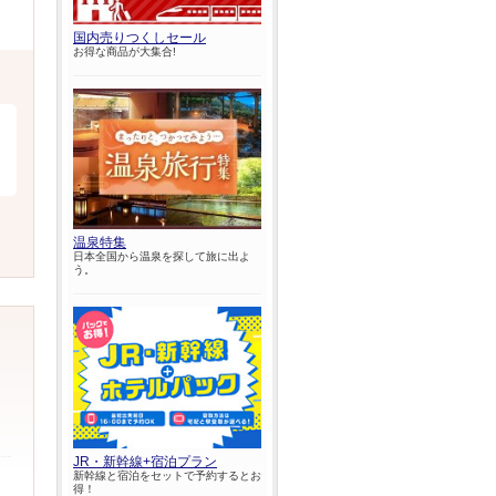
国内売りつくしセール
お得な商品が大集合!
温泉特集
日本全国から温泉を探して旅に出よ
う。
JR・新幹線+宿泊プラン
新幹線と宿泊をセットで予約するとお
得！