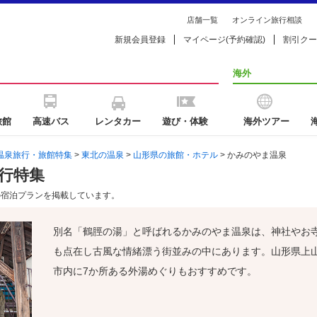
店舗一覧
オンライン旅行相談
新規会員登録
マイページ(予約確認)
割引クー
海外
旅館
高速バス
レンタカー
遊び・体験
海外ツアー
温泉旅行・旅館特集
>
東北の温泉
>
山形県の旅館・ホテル
> かみのやま温泉
行特集
の宿泊プランを掲載しています。
別名「鶴脛の湯」と呼ばれるかみのやま温泉は、神社やお
も点在し古風な情緒漂う街並みの中にあります。山形県上
市内に7か所ある外湯めぐりもおすすめです。