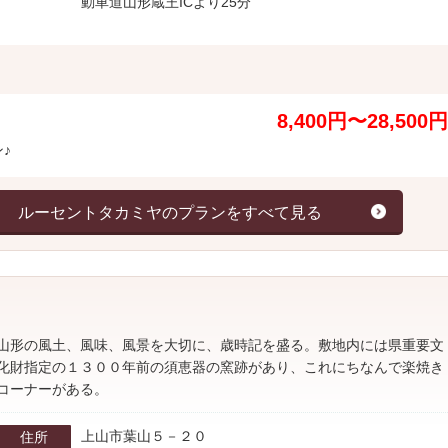
動車道山形蔵王ICより25分
8,400円〜28,500円
♪
ト ルーセントタカミヤのプランをすべて見る
山形の風土、風味、風景を大切に、歳時記を盛る。敷地内には県重要文
化財指定の１３００年前の須恵器の窯跡があり、これにちなんで楽焼き
コーナーがある。
上山市葉山５－２０
住所