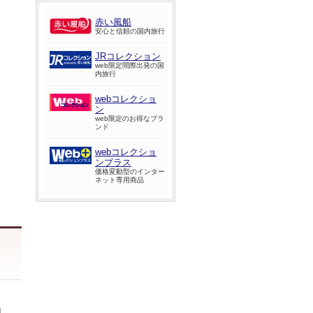
赤い風船
安心と信頼の国内旅行
JRコレクション
web限定間際出発の国
内旅行
webコレクショ
ン
web限定のお得なブラ
ンド
webコレクショ
ンプラス
価格変動型のインター
ネット専用商品