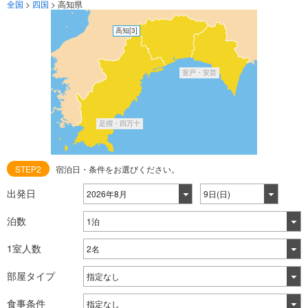
全国
>
四国
>
高知県
高知
[3]
室戸・安芸
足摺・四万十
STEP2
宿泊日・条件をお選びください。
出発日
泊数
1室人数
部屋タイプ
食事条件