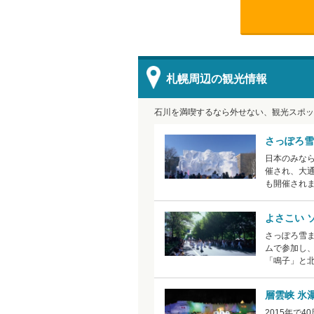
札幌周辺の観光情報
石川を満喫するなら外せない、観光スポッ
さっぽろ雪
日本のみな
催され、大
も開催され
よさこい 
さっぽろ雪
ムで参加し、
「鳴子」と
層雲峡 氷
2015年で