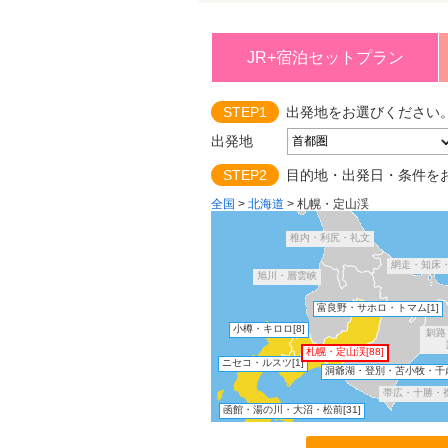
JR+宿泊セットプラン
STEP1
出発地をお選びください
出発地
STEP2
目的地・出発日・条件を
全国
>
北海道
>
札幌・定山渓
稚内・利尻・礼文
網走・知床
旭川・層雲峡
富良野・サホロ・トマム
[1]
小樽・キロロ
[8]
釧路
札幌・定山渓
[88]
ニセコ・ルスツ
[1]
洞爺湖・登別・苫小牧・千
帯広・十勝・
函館・湯の川・大沼・松前
[31]