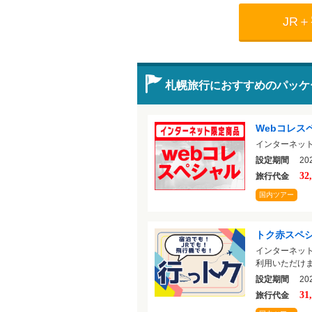
JR
札幌旅行におすすめのパッケ
Webコレス
インターネッ
設定期間
202
32
旅行代金
国内ツアー
トク赤スペ
インターネッ
利用いただけま
設定期間
202
31
旅行代金