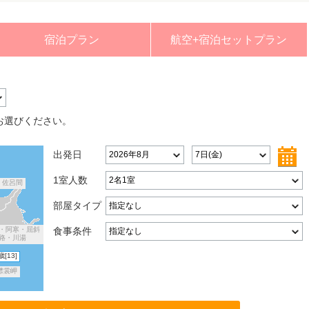
宿泊プラン
航空+宿泊セットプラン
。
お選びください。
出発日
1室人数
・佐呂間
部屋タイプ
・阿寒・屈斜
食事条件
路・川湯
歳
[13]
襟裳岬