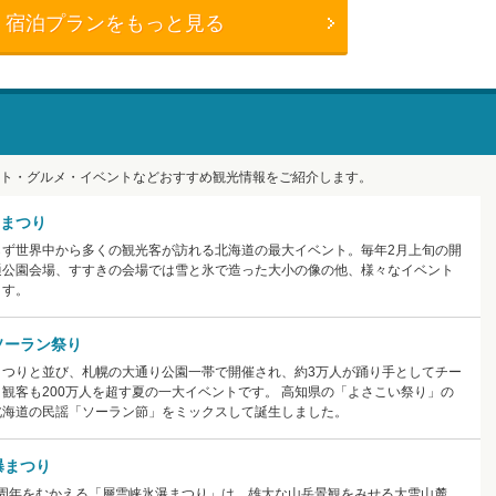
宿泊プランをもっと見る
ト・グルメ・イベントなどおすすめ観光情報をご紹介します。
まつり
らず世界中から多くの観光客が訪れる北海道の最大イベント。毎年2月上旬の開
通公園会場、すすきの会場では雪と氷で造った大小の像の他、様々なイベント
ます。
ソーラン祭り
まつりと並び、札幌の大通り公園一帯で開催され、約3万人が踊り手としてチー
観客も200万人を超す夏の一大イベントです。 高知県の「よさこい祭り」の
北海道の民謡「ソーラン節」をミックスして誕生しました。
瀑まつり
40周年をむかえる「層雲峡氷瀑まつり」は、雄大な山岳景観をみせる大雪山麓、