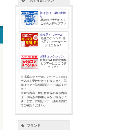
おすすめプラン
善は急げ～早い者勝
ち
早めのご予約だから
こそのお得なプラン
売り尽くしセール
最後のチャンス♪売
り尽くしセールペー
ジはこちら！
WEBコレクション
最新のWEB限定価格
とツアーはここでチ
ェック！
※掲載のツアーはこのページでのお
申込みを受け付けておりません。詳
細はツアー詳細画面にてご確認くだ
さい。
※旅行内容・旅行代金等の表示内容
は、現時点の情報と異なる場合がご
ざいます。詳細はツアー詳細画面に
てご確認ください。
ブランド