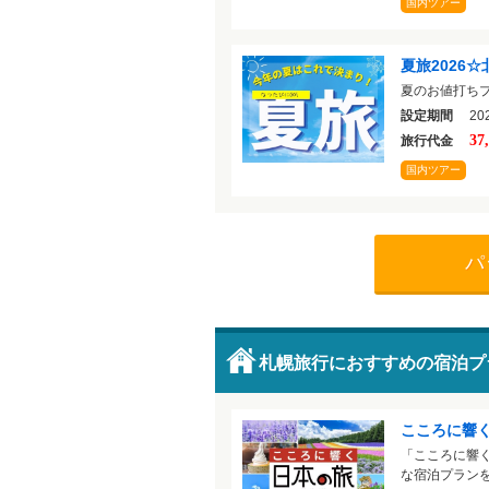
国内ツアー
夏旅2026
夏のお値打ち
設定期間
202
37
旅行代金
国内ツアー
パ
札幌旅行におすすめの宿泊プ
こころに響
「こころに響
な宿泊プラン