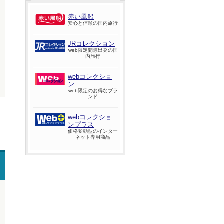
赤い風船
安心と信頼の国内旅行
JRコレクション
web限定間際出発の国
内旅行
webコレクショ
ン
web限定のお得なブラ
ンド
webコレクショ
ンプラス
価格変動型のインター
ネット専用商品