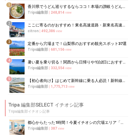
1
香川県でうどん巡りするならココ！本場の讃岐うどんの名店
Tripα編集部
|
248,814
view
2
ここに寄るのがおすすめ！東名高速道路・新東名高速道路の充実のSA・PA10選
citron
|
492,386
view
3
定番から穴場まで！山梨県のおすすめ観光スポット37選
Tripα編集部
|
681,156
view
4
暑い夏を乗り切る！関西から日帰りや1泊2日におすすめの避暑地10選
Tripα編集部
|
332,554
view
5
【初心者向け】はじめて新幹線に乗る人必読！新幹線の乗り方をイチから徹底解説
Tripα編集部
|
1,775,713
view
Tripa 編集部SELECT イチオシ記事
Tripa編集部イチオシ記事
都心からたった1時間！今夏イチオシの穴場エリア「三浦半島」
Tripα編集部
|
387
view