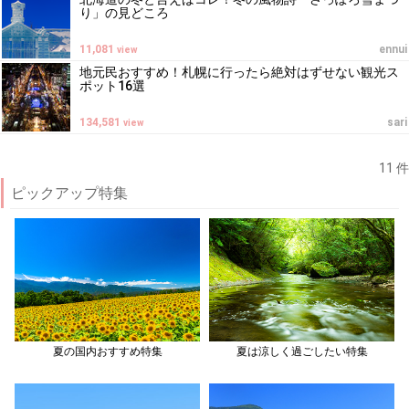
り」の見どころ
11,081
ennui
view
地元民おすすめ！札幌に行ったら絶対はずせない観光ス
ポット16選
134,581
sari
view
11 件
ピックアップ特集
夏の国内おすすめ特集
夏は涼しく過ごしたい特集