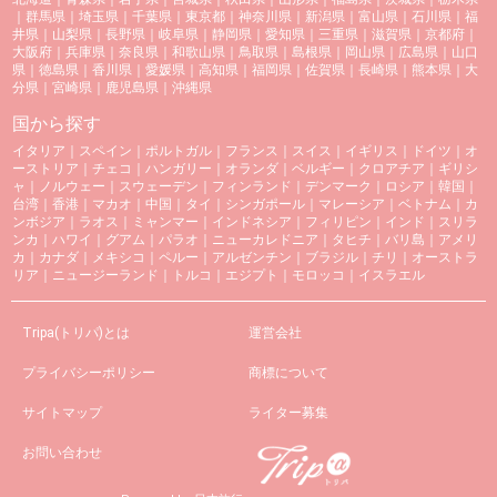
｜
群馬県
｜
埼玉県
｜
千葉県
｜
東京都
｜
神奈川県
｜
新潟県
｜
富山県
｜
石川県
｜
福
井県
｜
山梨県
｜
長野県
｜
岐阜県
｜
静岡県
｜
愛知県
｜
三重県
｜
滋賀県
｜
京都府
｜
大阪府
｜
兵庫県
｜
奈良県
｜
和歌山県
｜
鳥取県
｜
島根県
｜
岡山県
｜
広島県
｜
山口
県
｜
徳島県
｜
香川県
｜
愛媛県
｜
高知県
｜
福岡県
｜
佐賀県
｜
長崎県
｜
熊本県
｜
大
分県
｜
宮崎県
｜
鹿児島県
｜
沖縄県
国から探す
イタリア
｜
スペイン
｜
ポルトガル
｜
フランス
｜
スイス
｜
イギリス
｜
ドイツ
｜
オ
ーストリア
｜
チェコ
｜
ハンガリー
｜
オランダ
｜
ベルギー
｜
クロアチア
｜
ギリシ
ャ
｜
ノルウェー
｜
スウェーデン
｜
フィンランド
｜
デンマーク
｜
ロシア
｜
韓国
｜
台湾
｜
香港
｜
マカオ
｜
中国
｜
タイ
｜
シンガポール
｜
マレーシア
｜
ベトナム
｜
カ
ンボジア
｜
ラオス
｜
ミャンマー
｜
インドネシア
｜
フィリピン
｜
インド
｜
スリラ
ンカ
｜
ハワイ
｜
グアム
｜
パラオ
｜
ニューカレドニア
｜
タヒチ
｜
バリ島
｜
アメリ
カ
｜
カナダ
｜
メキシコ
｜
ペルー
｜
アルゼンチン
｜
ブラジル
｜
チリ
｜
オーストラ
リア
｜
ニュージーランド
｜
トルコ
｜
エジプト
｜
モロッコ
｜
イスラエル
Tripa(トリパ)とは
運営会社
プライバシーポリシー
商標について
サイトマップ
ライター募集
お問い合わせ