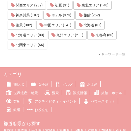
関西エリア (239)
初夏 (31)
東北エリア (140)
神奈川県 (107)
ホテル (373)
旅館 (252)
絶景 (382)
中国エリア (141)
北海道 (81)
北海道エリア (83)
九州エリア (211)
京都府 (60)
北関東エリア (66)
»
キーワード一覧
カテゴリ
旅レポ
女子旅
グルメ
お土産
世界遺産・絶景
温泉
観光情報
旅館・ホテル
芸術
アクティビティ・イベント
パワースポット
鉄道
お役立ち
都道府県から探す
北海道
｜
青森県
｜
岩手県
｜
宮城県
｜
秋田県
｜
山形県
｜
福島県
｜
茨城県
｜
栃木県