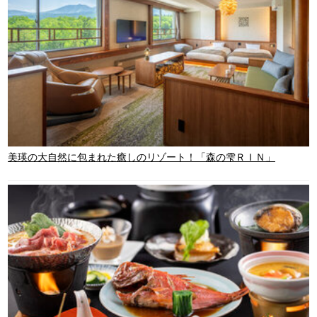
美瑛の大自然に包まれた癒しのリゾート！「森の雫ＲＩＮ」