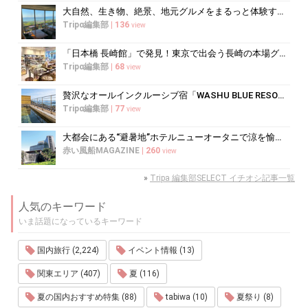
大自然、生き物、絶景、地元グルメをまるっと体験する「湘南西エリア」
Tripα編集部
|
136
view
「日本橋 長崎館」で発見！東京で出会う長崎の本場グルメ＆名産品巡り
Tripα編集部
|
68
view
贅沢なオールインクルーシブ宿「WASHU BLUE RESORT 風籠」で...
Tripα編集部
|
77
view
大都会にある“避暑地”ホテルニューオータニで涼を愉しむ
赤い風船MAGAZINE
|
260
view
»
Tripa 編集部SELECT イチオシ記事一覧
人気のキーワード
いま話題になっているキーワード
国内旅行 (2,224)
イベント情報 (13)
関東エリア (407)
夏 (116)
夏の国内おすすめ特集 (88)
tabiwa (10)
夏祭り (8)