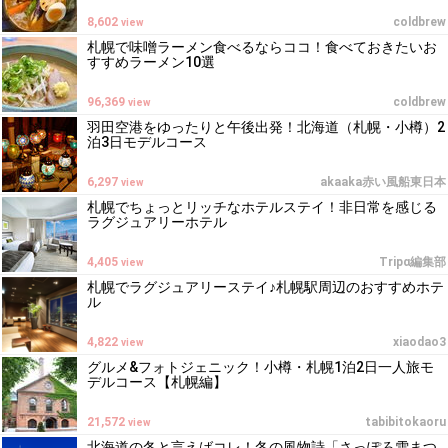
8,602
coldbrew
view
札幌で味噌ラーメン食べるならココ！食べておきたいお
すすめラーメン10選
96,369
coldbrew
view
羽田空港をゆったりと午後出発！北海道（札幌・小樽）2
泊3日モデルコース
6,297
akaaka赤い風船東日本
view
札幌でちょっとリッチなホテルステイ！非日常を感じる
ラグジュアリーホテル
4,405
Tripα編集部
view
札幌でラグジュアリーステイ♪札幌駅周辺のおすすめホテ
ル
4,822
xiaodao3
view
グルメ&フォトジェニック！小樽・札幌1泊2日一人旅モ
デルコース【札幌編】
21,572
tabibitokaoru
view
北海道の冬と言えばコレ！冬の風物詩「さっぽろ雪まつ