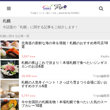
Tripa(トリパ)～旅に＋αを｜powered by 日本旅行
札幌
今話題の「札幌」に関する記事をご紹介します！
札幌に関する記事一覧
北海道の新鮮な海の幸を堪能！札幌のおすすめ寿司店10
選
2,067
Keyko
view
札幌の夜はこれで決まり！本場札幌で食べたいジンギス
カンのお店6選
20,358
Tripα編集部
view
札幌の人気冬イベント！さっぽろ雪まつり会場に近いお
すすめホテル6選
5,797
Tripα編集部
view
今や全国区の札幌名物！本場札幌で食べたい人気のスー
プカレー10選