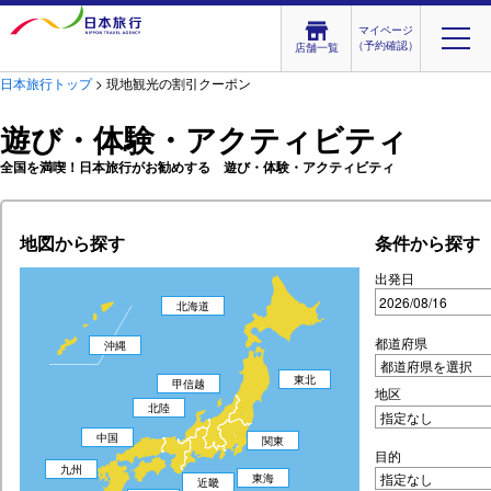
マイページ
（予約確認）
店舗一覧
日本旅行トップ
> 現地観光の割引クーポン
遊び・体験・アクティビティ
全国を満喫！日本旅行がお勧めする 遊び・体験・アクティビティ
地図から探す
条件から探す
出発日
北海道
都道府県
沖縄
東北
甲信越
地区
北陸
中国
関東
目的
九州
東海
近畿