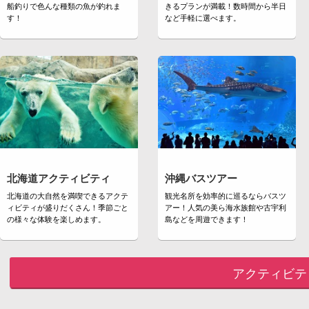
船釣りで色んな種類の魚が釣れま
きるプランが満載！数時間から半日
す！
など手軽に選べます。
北海道アクティビティ
沖縄バスツアー
北海道の大自然を満喫できるアクテ
観光名所を効率的に巡るならバスツ
ィビティが盛りだくさん！季節ごと
アー！人気の美ら海水族館や古宇利
の様々な体験を楽しめます。
島などを周遊できます！
アクティビテ