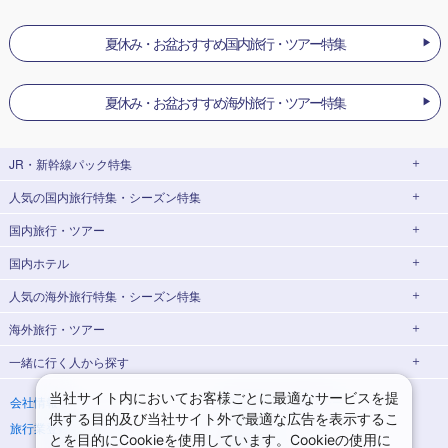
夏休み・お盆おすすめ国内旅行・ツアー特集
夏休み・お盆おすすめ海外旅行・ツアー特集
JR・新幹線パック
特集
人気の国内旅行特集・シーズン特集
JR・新幹線＋ホテルパック
日帰り JR・新幹線 パック
国内旅行・ツアー
出張パック
EX旅パック
東京ディズニーリゾート®への旅
ユニバーサル・スタジオ・ジャパン(USJ)
(EXダイナミックパック)
への旅
国内ホテル
北海道旅行・ツアー
東京⇔大阪(新大阪) 新幹線パック
東京⇔名古屋 新幹線パック
ハウステンボスへの旅
温泉旅行
人気の海外旅行特集・シーズン特集
東北旅行・ツアー
大阪(新大阪)⇔東京 新幹線パック
温泉ランキング
日帰り旅行
海外旅行・ツアー
青森旅行・ツアー
岩手旅行・ツアー
北海道ホテル・旅館
添乗員付きツアー特集
海外ダイナミックパッケージ
飛行機+ホテルパック
ゴールデンウィーク(GW)旅行
一緒に行く人
から探す
宮城旅行・ツアー
秋田旅行・ツアー
海外航空券＋ホテル
新婚旅行・ハネムーン特集
ヨーロッパ
夏休み・お盆休み旅行
シルバーウィーク旅行
山形旅行・ツアー
福島旅行・ツアー
青森ホテル・旅館
岩手ホテル・旅館
海外世界遺産特集
ゴールデンウィーク(GW) 海外旅行
イタリア旅行・ツアー
スペイン旅行・ツアー
一人旅
海外一人旅
当社サイト内においてお客様ごとに最適なサービスを提
会社情報
プライバシーポリシー
冬休み旅行
年末年始・お正月の旅行
供する目的及び当社サイト外で最適な広告を表示するこ
旅行業登録票・約款
規約集
宮城ホテル・旅館
秋田ホテル・旅館
夏休み・お盆休みの海外旅行
シルバーウィークの海外旅行
フランス旅行・ツアー
ドイツ旅行・ツアー
家族・子連れ旅行
海外家族・子連れ旅行
関東旅行・ツアー
とを目的にCookieを使用しています。Cookieの使用に