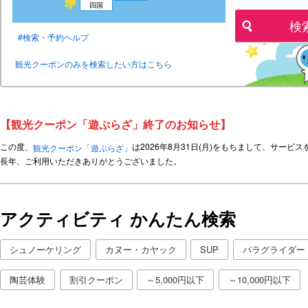
四国
検
全国を満喫！日本旅行がお勧め
える割引クーポン情報が満載です
検索・予約ヘルプ
ィ
観光クーポンのみを検索したい方はこちら
【観光クーポン「遊ぷらざ」終了のお知らせ】
この度、
は2026年8月31日(月)をもちまして、サー
観光クーポン「遊ぷらざ」
長年、ご利用いただきありがとうございました。
アクティビティ かんたん検索
シュノーケリング
カヌー・カヤック
SUP
パラグライダー
陶芸体験
割引クーポン
～5,000円以下
～10,000円以下