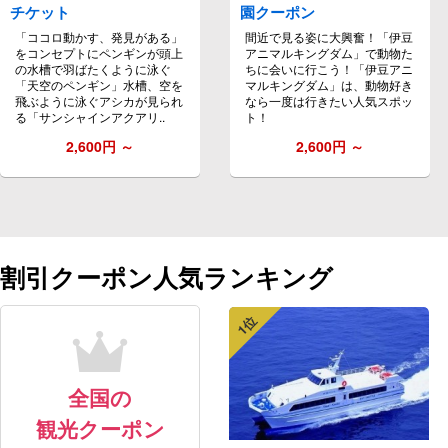
チケット
園クーポン
「ココロ動かす、発見がある」
間近で見る姿に大興奮！「伊豆
をコンセプトにペンギンが頭上
アニマルキングダム」で動物た
の水槽で羽ばたくように泳ぐ
ちに会いに行こう！「伊豆アニ
「天空のペンギン」水槽、空を
マルキングダム」は、動物好き
飛ぶように泳ぐアシカが見られ
なら一度は行きたい人気スポッ
る「サンシャインアクアリ..
ト！
2,600
円 ～
2,600
円 ～
割引クーポン人気ランキング
1位
全国の
観光クーポン