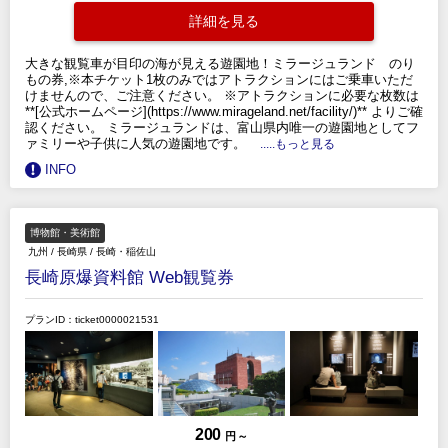
詳細を見る
大きな観覧車が目印の海が見える遊園地！ミラージュランド のり
もの券,※本チケット1枚のみではアトラクションにはご乗車いただ
けませんので、ご注意ください。 ※アトラクションに必要な枚数は
**[公式ホームページ](https://www.mirageland.net/facility/)** よりご確
認ください。 ミラージュランドは、富山県内唯一の遊園地としてフ
ァミリーや子供に人気の遊園地です。
.....もっと見る
INFO
博物館・美術館
九州
/
長崎県
/
長崎・稲佐山
長崎原爆資料館 Web観覧券
プランID：ticket0000021531
200
円 ～