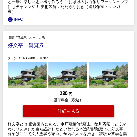
と一緒に楽しい思い出を作ろう！ おばけのお面作りワークショップ
にもチャレンジ！ 美術装飾：たたらなおき（造形作家・マンガ
家）,,
INFO
関東
/
茨城県
/
水戸・大洗
好文亭 観覧券
プランID：ticket0000018304
230
円 ～
基準料金（税込）
詳細を見る
好文亭とは,偕楽園内にある、水戸藩第9代藩主・徳川斉昭（とくが
わなりあき）が自ら設計したといわれる木造2層3階建ての好文亭。
斉昭はここで文人墨客や家臣、領内の人々を招き、詩歌や茶会を楽