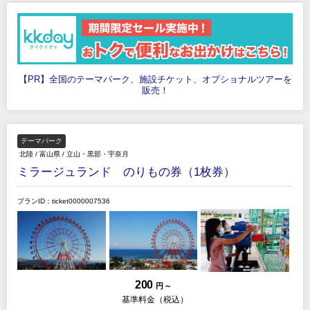
【PR】全国のテーマパーク、施設チケット、オプショナルツアーを
販売！
テーマパーク
北陸
/
富山県
/
立山・黒部・宇奈月
ミラージュランド のりもの券（1枚券）
プランID：ticket0000007536
200
円 ～
基準料金（税込）