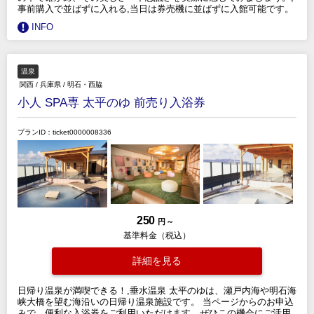
事前購入で並ばずに入れる,当日は券売機に並ばずに入館可能です。
INFO
温泉
関西
/
兵庫県
/
明石・西脇
小人 SPA専 太平のゆ 前売り入浴券
プランID：ticket0000008336
250
円 ～
基準料金（税込）
詳細を見る
日帰り温泉が満喫できる！,垂水温泉 太平のゆは、瀬戸内海や明石海
峡大橋を望む海沿いの日帰り温泉施設です。 当ページからのお申込
みで、便利な入浴券をご利用いただけます。ぜひこの機会にご活用