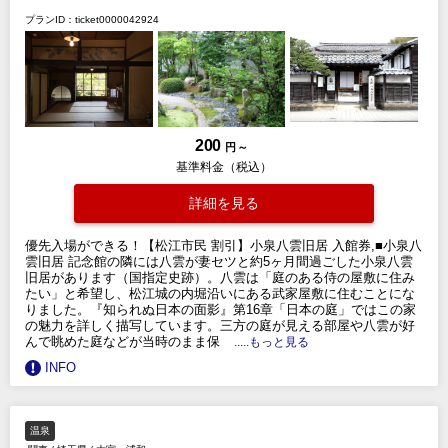
プランID：ticket0000042924
200
円 ～
基準料金（税込）
詳細を見る
優先入場ができる！【松江市民 割引】小泉八雲旧居 入館券,■小泉八
雲旧居 記念館の隣には八雲が妻セツと約5ヶ月間過ごした小泉八雲
旧居があります（国指定史跡）。八雲は「庭のある侍の屋敷に住み
たい」と希望し、松江城の内堀沿いにある武家屋敷に住むことにな
りました。『知られぬ日本の面影』第16章「日本の庭」ではこの家
の魅力を詳しく描写しています。三方の庭が見える部屋や八雲が好
んで眺めた庭などが当時のまま保
.....もっと見る
INFO
温泉