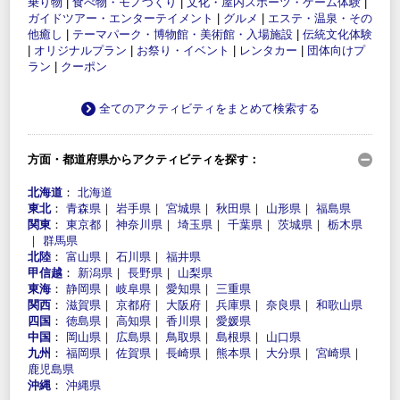
乗り物
|
食べ物・モノづくり
|
文化・屋内スポーツ・ゲーム体験
|
ガイドツアー・エンターテイメント
|
グルメ
|
エステ・温泉・その
他癒し
|
テーマパーク・博物館・美術館・入場施設
|
伝統文化体験
|
オリジナルプラン
|
お祭り・イベント
|
レンタカー
|
団体向けプ
ラン
|
クーポン
全てのアクティビティをまとめて検索する
方面・都道府県からアクティビティを探す：
北海道
：
北海道
東北
：
青森県
｜
岩手県
｜
宮城県
｜
秋田県
｜
山形県
｜
福島県
関東
：
東京都
｜
神奈川県
｜
埼玉県
｜
千葉県
｜
茨城県
｜
栃木県
｜
群馬県
北陸
：
富山県
｜
石川県
｜
福井県
甲信越
：
新潟県
｜
長野県
｜
山梨県
東海
：
静岡県
｜
岐阜県
｜
愛知県
｜
三重県
関西
：
滋賀県
｜
京都府
｜
大阪府
｜
兵庫県
｜
奈良県
｜
和歌山県
四国
：
徳島県
｜
高知県
｜
香川県
｜
愛媛県
中国
：
岡山県
｜
広島県
｜
鳥取県
｜
島根県
｜
山口県
九州
：
福岡県
｜
佐賀県
｜
長崎県
｜
熊本県
｜
大分県
｜
宮崎県
｜
鹿児島県
沖縄
：
沖縄県