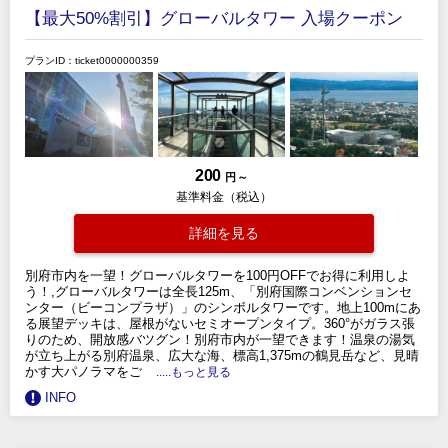
【最大50%割引】グローバルタワー 入場クーポン
プランID：ticket0000000359
200
円 ～
基準料金（税込）
詳細を見る
別府市内を一望！グローバルタワーを100円OFFでお得に利用しよ
う！,グローバルタワーは全長125m、「別府国際コンベンションセ
ンター（ビーコンプラザ）」のシンボルタワーです。地上100mにあ
る展望デッキは、屋根がないセミオープンタイプ。360°がガラス張
りのため、開放感バツグン！別府市内が一望できます！温泉の湯気
が立ち上がる別府温泉、広大な海、標高1,375mの鶴見岳など、見晴
かす大パノラマをご
.....もっと見る
INFO