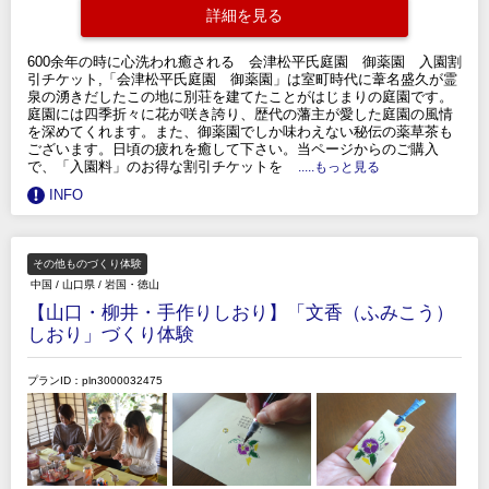
詳細を見る
600余年の時に心洗われ癒される 会津松平氏庭園 御薬園 入園割
引チケット,「会津松平氏庭園 御薬園」は室町時代に葦名盛久が霊
泉の湧きだしたこの地に別荘を建てたことがはじまりの庭園です。
庭園には四季折々に花が咲き誇り、歴代の藩主が愛した庭園の風情
を深めてくれます。また、御薬園でしか味わえない秘伝の薬草茶も
ございます。日頃の疲れを癒して下さい。当ページからのご購入
で、「入園料」のお得な割引チケットを
.....もっと見る
INFO
その他ものづくり体験
中国
/
山口県
/
岩国・徳山
【山口・柳井・手作りしおり】「文香（ふみこう）
しおり」づくり体験
プランID：pln3000032475