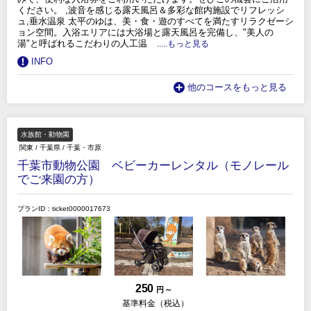
ください。 ,波音を感じる露天風呂＆多彩な館内施設でリフレッシ
ュ,垂水温泉 太平のゆは、美・食・遊のすべてを満たすリラクゼーシ
ョン空間。入浴エリアには大浴場と露天風呂を完備し、"美人の
湯"と呼ばれるこだわりの人工温
.....もっと見る
INFO
他のコースをもっと見る
水族館・動物園
関東
/
千葉県
/
千葉・市原
千葉市動物公園 ベビーカーレンタル（モノレール
でご来園の方）
プランID：ticket0000017673
250
円 ～
基準料金（税込）