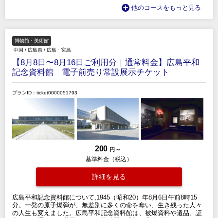
他のコースをもっと見る
博物館・美術館
中国
/
広島県
/
広島・宮島
【8月8日〜8月16日ご利用分｜通常料金】広島平和
記念資料館 電子前売り常設展示チケット
プランID：ticket0000051793
200
円 ～
基準料金（税込）
詳細を見る
広島平和記念資料館について,1945（昭和20）年8月6日午前8時15
分。一発の原子爆弾が、無差別に多くの命を奪い、生き残った人々
の人生も変えました。広島平和記念資料館は、被爆資料や遺品、証