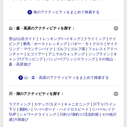
海のアクティビティをまとめて検索する
山・森・高原のアクティビティを探す：
登山/山岳ガイド
|
トレッキング/ハイキング
|
クライミング
|
ケイ
ビング
|
乗馬・ホーストレッキング
|
バギー・モトクロス
|
サイク
リング・マウンテンバイク
|
ゴルフ
|
ゴルフ場
|
フォレストアドベ
ンチャー
|
エコツアー
|
アニマルウォッチング
|
ジップライン
|
キ
ャンプ/グランピング
|
バンジー/ブリッジスウィング
|
その他山・
森・高原遊び
山・森・高原のアクティビティをまとめて検索する
川・湖のアクティビティを探す：
ラフティング
|
カヤック/カヌー
|
キャニオニング
|
川下り/ライン
下り
|
鵜飼い
|
リバーボード・ハイドロスピード
|
リバー/レイク
SUP
|
シャワークライミング
|
川釣り/湖釣り/渓流釣堀
|
その他川
遊び/湖遊び