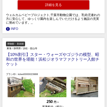
詳細を見る
ウェルカムベビープロジェクト,千葉市動物公園では、乳幼児連れの
方に安心して、ゆっくり園内を楽しんでいただけるよう施設の充実
に努めています。,,
INFO
博物館・美術館
東海
/
静岡県
/
浜松・舘山寺
【10%割引】スター・ウォーズやゴジラの模型、昭
和の世界を堪能！浜松ジオラマファクトリー入館チ
ケット
プランID：ticket0000023988
250
円 ～
基準料金（税込）