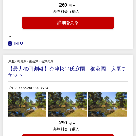
260
円 ～
基準料金（税込）
詳細を見る
,,,
INFO
東北
/
福島県
/
南会津・会津高原
【最大40円割引】会津松平氏庭園 御薬園 入園チ
ケット
プランID：ticket0000010784
290
円 ～
基準料金（税込）