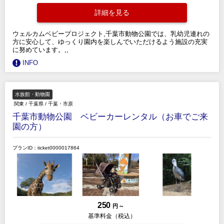
詳細を見る
ウェルカムベビープロジェクト,千葉市動物公園では、乳幼児連れの
方に安心して、ゆっくり園内を楽しんでいただけるよう施設の充実
に努めています。,,
INFO
水族館・動物園
関東
/
千葉県
/
千葉・市原
千葉市動物公園 ベビーカーレンタル（お車でご来
園の方）
プランID：ticket0000017864
250
円 ～
基準料金（税込）