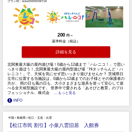
プランID：ticket0000039716
200
円 ～
基準料金（税込）
詳細を見る
北関東最大級の屋内遊び場！0歳から12歳まで「ハレニコ！」で思い
っきり遊ぼう！,北関東最大級の屋内型遊び場「Hiタッチらんど・ハ
レニコ！」で、天候を気にせず思いっきり遊びませんか？ 茨城県日
立市に位置する当施設は、0歳から12歳までのお子様とその保護者の
方が、 雨の日も風の日も、大小さまざまな遊具を使って安心して遊
べる全天候型施設です。 世界中で愛される「あそびと教育」のプロ
フェッショナル、株式会
.....もっと見る
INFO
中国
/
島根県
/
松江・玉造・出雲
【松江市民 割引】小泉八雲旧居 入館券