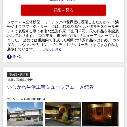
詳細を見る
ジオラマ＝立体模型、ミニチュアの世界観に没頭しませんか？,「浜
松ジオラマファクトリー」には、昭和の懐かしい 情景をスケールモ
デルで表現する事で有名な造形作家 「山田卓司」氏の作品を常設展
示しております。 2022年夏、市内中心部にリニューアルオープンし
ました。 当館では番組内で作成した昭和の情景作品をはじめ、 ガン
ダム、エヴァンゲリオン、ゴジラ、ミリタリー等 さまざまな作品を
展示しています。
.....もっと見る
INFO
博物館・美術館
北陸
/
石川県
/
金沢
いしかわ生活工芸ミュージアム 入館券
プランID：ticket0000048564