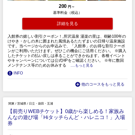
200
円 ～
基準料金（税込）
詳細を見る
入館券の嬉しい割引クーポン！,所沢温泉 湯楽の里は、樹齢100年の
けやき・かしの木に囲まれた風情あるたたずまいの日帰り温泉施設
です。当ページからのお申込みで、「入館券」のお得な割引クーポ
ンがご利用いただけます。ぜひこの機会にご活用ください。 ※購入
したチケットの払い戻しは承ることができかねます。各種イベント
やキャンペーンについては公式HPをご確認ください。 ※年に数回
メンテナンス等のためお休みする
.....もっと見る
INFO
他のコースをもっと見る
関東
/
茨城県
/
日立・袋田・五浦
【前売りWEBチケット】0歳から楽しめる！家族み
んなの遊び場「Hiタッチらんど・ハレニコ！」入場
券