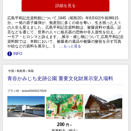
詳細を見る
広島平和記念資料館について,1945（昭和20）年8月6日午前8時15
分。一発の原子爆弾が、無差別に多くの命を奪い、生き残った人々
の人生も変えました。広島平和記念資料館は、被爆資料や遺品、証
言などを通じて、世界の人々に核兵器の恐怖や非人道性を伝え、ノ
ーモア・ヒロシマと訴えます。,展示・催し物について,広島平和記念
資料館では、本館において、被爆者の遺品や被爆の惨状を示す写真
や絵などの資料を展示し、1
.....もっと見る
INFO
中国
/
鳥取県
/
鳥取
青谷かみじち史跡公園 重要文化財展示室入場料
プランID：ticket0000027829
200
円 ～
基準料金（税込）