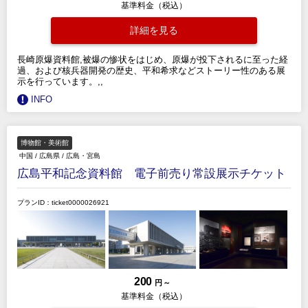
基準料金（税込）
詳細を見る
長崎原爆資料館,被爆の惨状をはじめ、原爆が投下されるに至った経
過、および核兵器開発の歴史、平和希求などストーリー性のある展
示を行っています。,,
INFO
博物館・美術館
中国
/
広島県
/
広島・宮島
広島平和記念資料館 電子前売り常設展示チケット
プランID：ticket0000026921
200
円 ～
基準料金（税込）