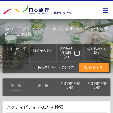
遊び・アクティビティ・オプショナルツアーの体験予
約
：32,396件
エリアから探
2026年8
絞り込みから
目的から探す
す
月13日
探す
(木)
検索する
検索条件をすべてクリア
所要時間が短
所要時間が長
安い順
高い順
い順
い順
アクティビティ かんたん検索