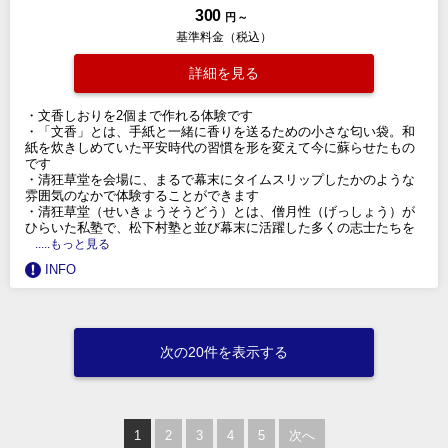
300
円 ～
基準料金（税込）
詳細を見る
・文香しおりを2個まで作れる体験です
・「文香」とは、手紙と一緒に香りを送るための小さな匂い袋。和
紙を炊きしめていた平安時代の習慣を形を変えて今に蘇らせたもの
です
・清狂草堂を会場に、まるで幕末にタイムスリップしたかのような
雰囲気のなかで体験することができます
・清狂草堂（せいきょうそうどう）とは、僧月性（げっしょう）が
ひらいた私塾で、松下村塾と並び幕末に活躍した多くの志士たちを
.....もっと見る
INFO
次の20件を表示する
1
2
3
4
5
次へ