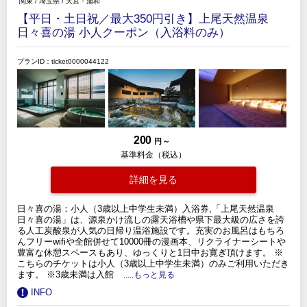
関東
/
埼玉県
/
大宮・浦和
【平日・土日祝／最大350円引き】上尾天然温泉
日々喜の湯 小人クーポン（入浴料のみ）
プランID：ticket0000044122
200
円 ～
基準料金（税込）
詳細を見る
日々喜の湯：小人（3歳以上中学生未満）入浴券,「上尾天然温泉
日々喜の湯」は、源泉かけ流しの露天浴槽や県下最大級の広さを誇
る人工炭酸泉が人気の日帰り温浴施設です。充実のお風呂はもちろ
んフリーwifiや全館併せて10000冊の漫画本、リクライナーシートや
豊富な休憩スペースもあり、ゆっくりと1日中お寛ぎ頂けます。 ※
こちらのチケットは小人（3歳以上中学生未満）のみご利用いただき
ます。 ※3歳未満は入館
.....もっと見る
INFO