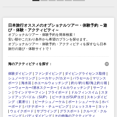
日本旅行オススメのオプショナルツアー・体験予約 ～遊
び・体験・アクティビティ～
オプショナルツアー・体験予約を簡単検索！
安い順やこだわり条件から希望のプランを探せます。
オプショナルツアー・体験予約・アクティビティを探すなら日本
旅行の遊び・体験サイトで！
海のアクティビティを探す：
体験ダイビング
|
ファンダイビング
|
ダイビングライセンス取得
|
シュノーケリング
|
シーカヤック/カヌー
|
パラセール
|
マリンス
ポーツ
|
海水浴
|
ホエールウォッチング
|
釣り/釣り船/海上釣り堀
|
シーウォーカー/潜水スクーター
|
イルカウォッチング
|
サーフィ
ン
|
ウインドサーフィン
|
フライボード
|
ドルフィンスイム
|
スタ
ンドアップパドル（SUP）
|
ビーチヨガ/SUPヨガ
|
スキンダイビ
ング（素潜り）
|
ビーチシュノーケル
|
ボートシュノーケル
|
ホバ
ーボード
|
バナナボート・チュービング
|
ジェットスキー
|
ヨット
|
ウェイクボード
|
サブウイング
|
グラスボート
|
クルーズ・クル
ージング
|
バディダイビング
|
その他海のアクティビティ