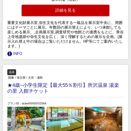
詳細を見る
重要文化財展示室,弥生文化を代表する一級品を展示室中央に、周囲
にはテーマごとに展示。年数回の展示替えにより、いつ来館しても
楽しめる展示。,企画展示室,調査研究や他館との連携をもとに、青谷
上寺地遺跡や弥生文化を広く、深く理解するための展示を企画。(展
示入れ替え中の場合はご覧いただけません。HP等にてご案内いたし
ます。)
INFO
温泉
関東
/
埼玉県
/
大宮・浦和
★4歳~小学生限定【最大55％割引】所沢温泉 湯楽
の里 入館チケット
プランID：ticket0000032584