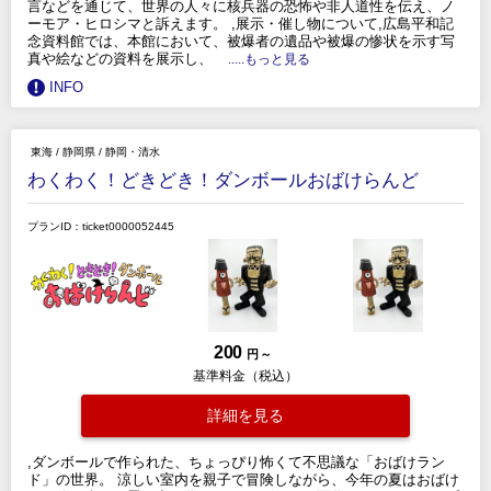
言などを通じて、世界の人々に核兵器の恐怖や非人道性を伝え、ノ
ーモア・ヒロシマと訴えます。 ,展示・催し物について,広島平和記
念資料館では、本館において、被爆者の遺品や被爆の惨状を示す写
真や絵などの資料を展示し、
.....もっと見る
INFO
東海
/
静岡県
/
静岡・清水
わくわく！どきどき！ダンボールおばけらんど
プランID：ticket0000052445
200
円 ～
基準料金（税込）
詳細を見る
,ダンボールで作られた、ちょっぴり怖くて不思議な「おばけラン
ド」の世界。 涼しい室内を親子で冒険しながら、今年の夏はおばけ