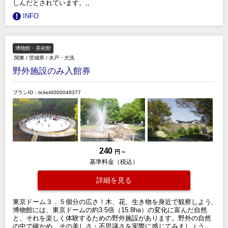
しんだとされています。,,
INFO
博物館・美術館
関東
/
茨城県
/
水戸・大洗
野外施設のみ入館券
プランID：ticket0000048377
240
円 ～
基準料金（税込）
詳細を見る
東京ドーム３．５個分の広さ！木、花、生き物を身近で観察しよう,
博物館には、東京ドームの約3.5倍（15.8ha）の変化に富んだ自然
と、それを楽しく体験するための野外施設があります。野外の自然
の中で確かめ、その美しさ・不思議さを実際に感じてみましょう。,