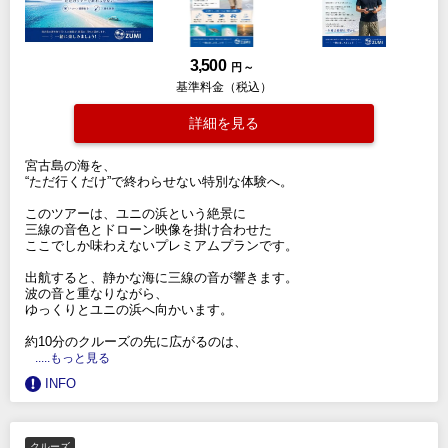
3,500
円 ～
基準料金（税込）
詳細を見る
宮古島の海を、
“ただ行くだけ”で終わらせない特別な体験へ。
このツアーは、ユニの浜という絶景に
三線の音色とドローン映像を掛け合わせた
ここでしか味わえないプレミアムプランです。
出航すると、静かな海に三線の音が響きます。
波の音と重なりながら、
ゆっくりとユニの浜へ向かいます。
約10分のクルーズの先に広がるのは、
.....もっと見る
INFO
クルーズ