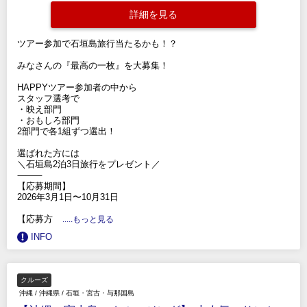
詳細を見る
ツアー参加で石垣島旅行当たるかも！？
みなさんの『最高の一枚』を大募集！
HAPPYツアー参加者の中から
スタッフ選考で
・映え部門
・おもしろ部門
2部門で各1組ずつ選出！
選ばれた方には
＼石垣島2泊3日旅行をプレゼント／
⸻
【応募期間】
2026年3月1日〜10月31日
【応募方
.....もっと見る
INFO
クルーズ
沖縄
/
沖縄県
/
石垣・宮古・与那国島