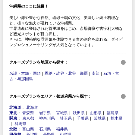
沖縄県のココに注目！
美しい海や豊かな自然、琉球王朝の文化、美味しい郷土料理な
ど、様々な魅力が溢れている沖縄県。
世界遺産に登録された首里城をはじめ、斎場御嶽や古宇利大橋な
ど観光スポットが目白押し。
さらに、神秘的な雰囲気を体験できる青の洞窟を訪れる、ダイビ
ングやシュノーケリングが人気となっています。
クルーズプランを地区から探す：
名護・本部・国頭
｜
恩納・読谷・北谷
｜
那覇
｜
南部
｜
石垣・宮
古・与那国島
クルーズプランをエリア・都道府県から探す：
北海道
：
北海道
東北
：
青森県
｜
岩手県
｜
宮城県
｜
秋田県
｜
山形県
｜
福島県
関東
：
東京都
｜
神奈川県
｜
埼玉県
｜
千葉県
｜
茨城県
｜
栃木県
｜
群馬県
北陸
：
富山県
｜
石川県
｜
福井県
甲信越
：
新潟県
｜
長野県
｜
山梨県