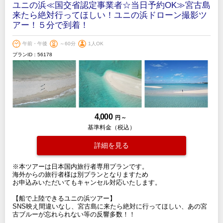
ユニの浜≪国交省認定事業者☆当日予約OK≫宮古島
来たら絶対行ってほしい！ユニの浜ドローン撮影ツ
アー！５分で到着！
午前・午後
～60分
1人OK
プランID：56178
4,000
円 ～
基準料金（税込）
詳細を見る
※本ツアーは日本国内旅行者専用プランです。
海外からの旅行者様は別プランとなりますため
お申込みいただいてもキャンセル対応いたします。
【船で上陸できるユニの浜ツアー】
SNS映え間違いなし、宮古島に来たら絶対に行ってほしい、あの宮
古ブルーが忘れられない等の反響多数！！