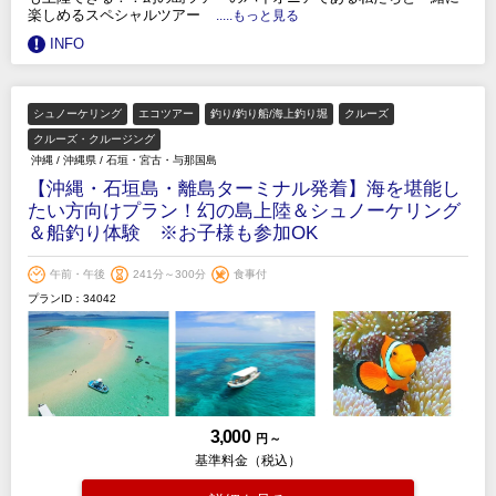
楽しめるスペシャルツアー
.....もっと見る
INFO
シュノーケリング
エコツアー
釣り/釣り船/海上釣り堀
クルーズ
クルーズ・クルージング
沖縄
/
沖縄県
/
石垣・宮古・与那国島
【沖縄・石垣島・離島ターミナル発着】海を堪能し
たい方向けプラン！幻の島上陸＆シュノーケリング
＆船釣り体験 ※お子様も参加OK
午前・午後
241分～300分
食事付
プランID：34042
3,000
円 ～
基準料金（税込）