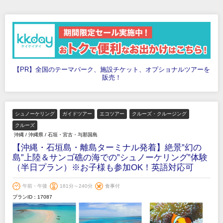
【PR】全国のテーマパーク、施設チケット、オプショナルツアーを
販売！
シュノーケリング
ガイドツアー
エコツアー
クルーズ・クルージング
クルーズ
沖縄
/
沖縄県
/
石垣・宮古・与那国島
【沖縄・石垣島・離島ターミナル発着】絶景”幻の
島”上陸＆サンゴ礁の海での”シュノーケリング”体験
（半日プラン）※お子様も参加OK！英語対応可
午前・午後
181分～240分
食事付
プランID：17087