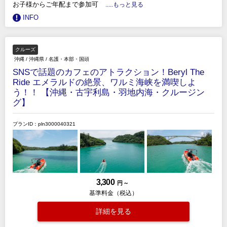
お子様からご年配まで参加可
.....もっと見る
INFO
クルーズ
沖縄
/
沖縄県
/
名護・本部・国頭
SNSで話題のカフェのアトラクション！Beryl The
Ride エメラルドの絶景、ワルミ海峡を満喫しよ
う！！ 【沖縄・古宇利島・羽地内海・クルージン
グ】
プランID：pln3000040321
3,300
円 ～
基準料金（税込）
詳細を見る