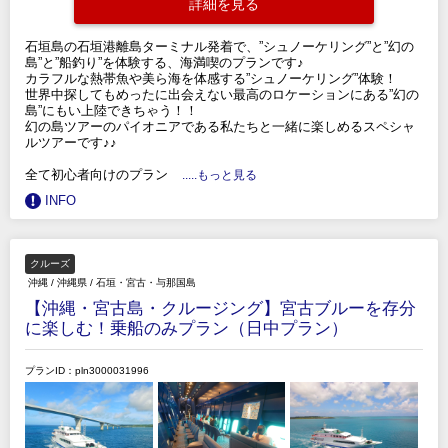
詳細を見る
石垣島の石垣港離島ターミナル発着で、”シュノーケリング”と”幻の
島”と”船釣り”を体験する、海満喫のプランです♪
カラフルな熱帯魚や美ら海を体感する”シュノーケリング”体験！
世界中探してもめったに出会えない最高のロケーションにある”幻の
島”にもい上陸できちゃう！！
幻の島ツアーのパイオニアである私たちと一緒に楽しめるスペシャ
ルツアーです♪♪
全て初心者向けのプラン
.....もっと見る
INFO
クルーズ
沖縄
/
沖縄県
/
石垣・宮古・与那国島
【沖縄・宮古島・クルージング】宮古ブルーを存分
に楽しむ！乗船のみプラン（日中プラン）
プランID：pln3000031996