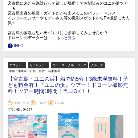
宮古島に来たら絶対行って欲しい場所！でお馴染みのユニの浜ツア
ー★
宮古島出身の船長・ガイドだから出来るこのパフォーマンス！
インフルエンサーやモデルさん等の撮影スポットからPV撮影に大人
気！
宮古島の素敵な思い出づくりにご参加してみませんか？
ドローンのデーターは
.....もっと見る
INFO
エコツアー
ガイドツアー
クルーズ・クルージング
クルーズ
沖縄
/
沖縄県
/
石垣・宮古・与那国島
【宮古島・ユニの浜】船で約5分！3歳未満無料！子
ども料金有！『ユニの浜』ツアー！ドローン撮影無
料！ツアー時間1時間！当日OK！！
午前・午後
～60分
1人OK
プランID：54277