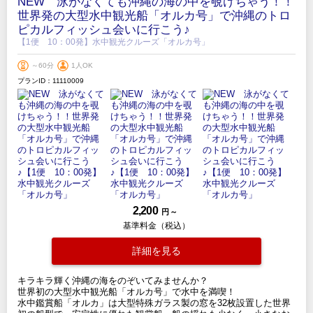
NEW 泳がなくても沖縄の海の中を覗けちゃう！！
世界発の大型水中観光船「オルカ号」で沖縄のトロ
ピカルフィッシュ会いに行こう♪
【1便 10：00発】水中観光クルーズ「オルカ号」
～60分
1人OK
プランID：11110009
2,200
円 ～
基準料金（税込）
詳細を見る
キラキラ輝く沖縄の海をのぞいてみませんか？
世界初の大型水中観光船「オルカ号」で水中を満喫！
水中鑑賞船「オルカ」は大型特殊ガラス製の窓を32枚設置した世界