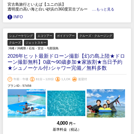
宮古島旅行といえば【ユニの浜】
透明度の高い海と白い砂浜の360度宮古ブルー
.....もっと見る
INFO
シュノーケリング
エコツアー
ガイドツアー
クルーズ・クルージング
クルーズ
ジェットスキー
沖縄
/
沖縄県
/
石垣・宮古・与那国島
2026年ヒット最新ドローン撮影【幻の島上陸★ドロ
ーン撮影無料】0歳〜90歳参加★家族割★当日予約
★シュノーケル付♪シャワー完備／無料多数
午前・午後
61分～120分
1人OK
送迎付
プランID：57458
4,000
円 ～
基準料金（税込）