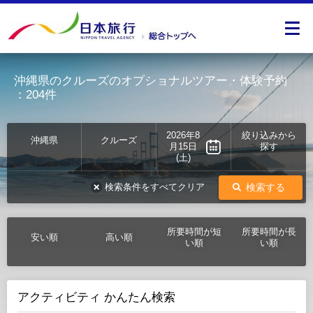
沖縄県のクルーズのオプショナルツアー・体験予約
：204件
2026年8
絞り込みから
沖縄県
クルーズ
月15日
探す
(土)
検索する
検索条件をすべてクリア
所要時間が短
所要時間が長
安い順
高い順
い順
い順
アクティビティ かんたん検索