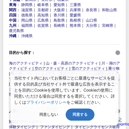
東海
：
静岡県
｜
岐阜県
｜
愛知県
｜
三重県
関西
：
滋賀県
｜
京都府
｜
大阪府
｜
兵庫県
｜
奈良県
｜
和歌山県
四国
：
徳島県
｜
高知県
｜
香川県
｜
愛媛県
中国
：
岡山県
｜
広島県
｜
鳥取県
｜
島根県
｜
山口県
九州
：
福岡県
｜
佐賀県
｜
長崎県
｜
熊本県
｜
大分県
｜
宮崎県
｜
鹿児島県
沖縄
：
沖縄県
目的から探す：
海のアクティビティ
|
山・森・高原のアクティビティ
|
川・湖のア
クティビティ
|
空のアクティビティ
|
雪のアクティビティ
|
乗り物
|
食べ物・モノづくり
|
文化・屋内スポーツ・ゲーム体験
|
ガイド
当社サイト内においてお客様ごとに最適なサービスを提
ツアー・エンターテイメント
|
グルメ
|
エステ・温泉・その他癒し
供する目的及び当社サイト外で最適な広告を表示するこ
|
テーマパーク・博物館・美術館・入場施設
|
伝統文化体験
|
オリ
ジナルプラン
|
お祭り・イベント
|
レンタカー
|
団体向けプラン
|
とを目的にCookieを使用しています。Cookieの使用に
割引クーポン
同意いただける場合は同意するを選択してください。詳
しくは
プライバシーポリシー
をご確認ください。
人気のアクティビティを探す：
同意しない
同意する
海のアクティビティ
：
体験ダイビング
｜
ファンダイビング
｜
ダイビングライセンス取得