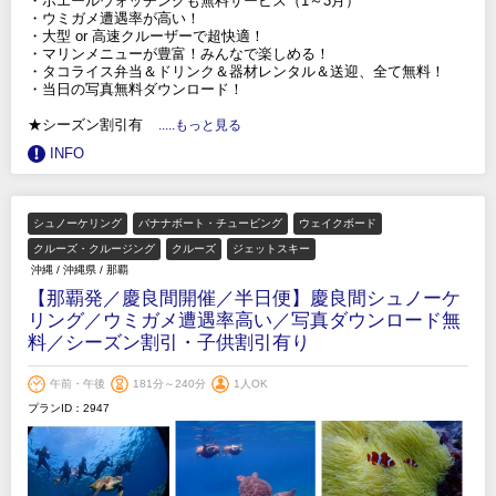
・ホエールウォッチングも無料サービス（1～3月）
・ウミガメ遭遇率が高い！
・大型 or 高速クルーザーで超快適！
・マリンメニューが豊富！みんなで楽しめる！
・タコライス弁当＆ドリンク＆器材レンタル＆送迎、全て無料！
・当日の写真無料ダウンロード！
★シーズン割引有
.....もっと見る
INFO
シュノーケリング
バナナボート・チュービング
ウェイクボード
クルーズ・クルージング
クルーズ
ジェットスキー
沖縄
/
沖縄県
/
那覇
【那覇発／慶良間開催／半日便】慶良間シュノーケ
リング／ウミガメ遭遇率高い／写真ダウンロード無
料／シーズン割引・子供割引有り
午前・午後
181分～240分
1人OK
プランID：2947