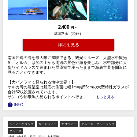
2,400
円 ～
基準料金（税込）
詳細を見る
南国沖縄の海を最大限に満喫できる、観光クルーズ。大型水中観光
船「オルカ」は船の上から周辺の景色や海を楽しみ、水中部分に大
型ワイドガラスで囲まれた展望室で座ったままで海底世界を間近に
見ることができます。
【大パノラマで見られる海中世界！】
オルカ号の展望室は船底の側面に幅1m×縦55cmの大型特殊ガラスが
合計32枚設置されています。
サンゴや熱帯魚の見られるポイントへ行き、
.....もっと見る
INFO
シュノーケリング
ガイドツアー
エコツアー
クルーズ・クルージング
クルーズ
沖縄
/
沖縄県
/
石垣・宮古・与那国島