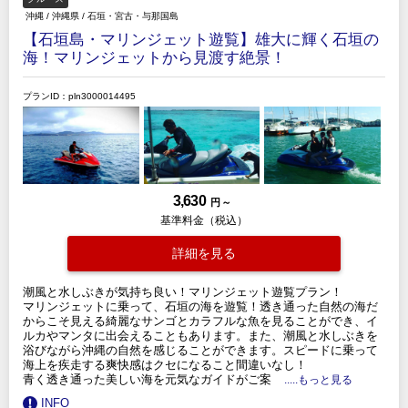
沖縄
/
沖縄県
/
石垣・宮古・与那国島
【石垣島・マリンジェット遊覧】雄大に輝く石垣の
海！マリンジェットから見渡す絶景！
プランID：pln3000014495
3,630
円 ～
基準料金（税込）
詳細を見る
潮風と水しぶきが気持ち良い！マリンジェット遊覧プラン！
マリンジェットに乗って、石垣の海を遊覧！透き通った自然の海だ
からこそ見える綺麗なサンゴとカラフルな魚を見ることができ、イ
ルカやマンタに出会えることもあります。また、潮風と水しぶきを
浴びながら沖縄の自然を感じることができます。スピードに乗って
海上を疾走する爽快感はクセになること間違いなし！
青く透き通った美しい海を元気なガイドがご案
.....もっと見る
INFO