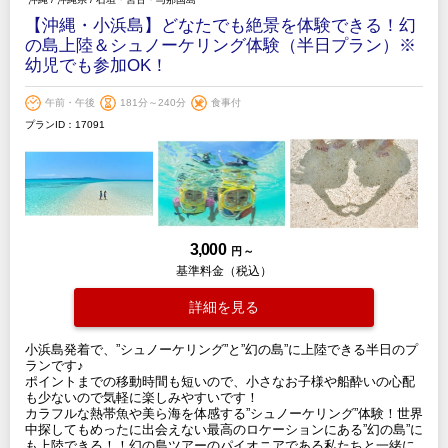
【沖縄・小浜島】どなたでも絶景を体験できる！幻
の島上陸＆シュノーケリング体験（半日プラン）※
幼児でも参加OK！
午前・午後
181分～240分
食事付
プランID：17091
3,000
円 ～
基準料金（税込）
詳細を見る
小浜島発着で、”シュノーケリング”と”幻の島”に上陸できる半日のプ
ランです♪
ポイントまでの移動時間も短いので、小さなお子様や船酔いの心配
も少ないので気軽に楽しみやすいです！
カラフルな熱帯魚や美ら海を体感する”シュノーケリング”体験！世界
中探してもめったに出会えない最高のロケーションにある”幻の島”に
も上陸できる！！幻の島ツアーのパイオニアである私たちと一緒に