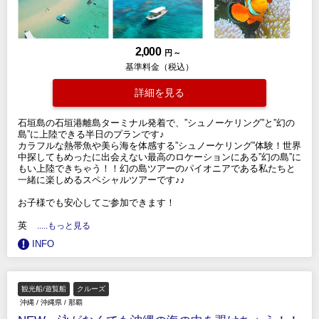
2,000
円 ～
基準料金（税込）
詳細を見る
石垣島の石垣港離島ターミナル発着で、”シュノーケリング”と”幻の
島”に上陸できる半日のプランです♪
カラフルな熱帯魚や美ら海を体感する”シュノーケリング”体験！世界
中探してもめったに出会えない最高のロケーションにある”幻の島”に
もい上陸できちゃう！！幻の島ツアーのパイオニアである私たちと
一緒に楽しめるスペシャルツアーです♪♪
お子様でも安心してご参加できます！
英
.....もっと見る
INFO
観光船/遊覧船
クルーズ
沖縄
/
沖縄県
/
那覇