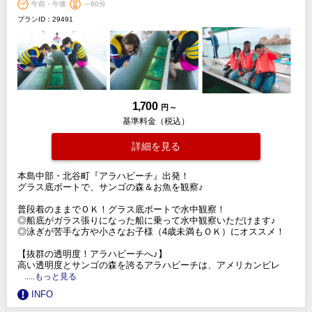
午前・午後
～60分
プランID：29491
1,700
円 ～
基準料金（税込）
詳細を見る
本島中部・北谷町『アラハビーチ』出発！
グラス底ボートで、サンゴの森＆お魚を観察♪
普段着のままでＯＫ！グラス底ボートで水中観察！
◎船底がガラス張りになった船に乗って水中観察いただけます♪
◎泳ぎが苦手な方や小さなお子様（4歳未満もＯＫ）にオススメ！
【抜群の透明度！アラハビーチへ♪】
高い透明度とサンゴの森を誇るアラハビーチは、アメリカンビレ
.....もっと見る
INFO