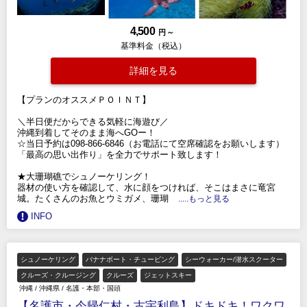
4,500
円 ～
基準料金（税込）
詳細を見る
【プランのオススメＰＯＩＮＴ】
＼半日便だからできる気軽に海遊び／
沖縄到着してそのまま海へGOー！
☆当日予約は098-866-6846（お電話にて空席確認をお願いします）
「最高の思い出作り」を全力でサポート致します！
★大珊瑚礁でシュノーケリング！
器材の使い方を確認して、水に顔をつければ、そこはまさに竜宮
城。たくさんのお魚とウミガメ、珊瑚
.....もっと見る
INFO
シュノーケリング
バナナボート・チュービング
シーウォーカー/潜水スクーター
クルーズ・クルージング
クルーズ
ジェットスキー
沖縄
/
沖縄県
/
名護・本部・国頭
【名護市・今帰仁村・古宇利島】ドキドキ！ワクワ