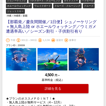
シュノーケリング
バナナボート・チュービング
ガイドツアー
パラセール
ホエールウォッチング
ウェイクボード
クルーズ・クルージング
クルーズ
ジェットスキー
沖縄
/
沖縄県
/
那覇
【那覇発／慶良間開催／1日便】シュノーケリング
＋無人島上陸 or ホエールウォッチング／ウミガメ
遭遇率高い／シーズン割引・子供割引有り
午前
301分～360分
1人OK
送迎付
食事付
プランID：20009
4,500
円 ～
基準料金（税込）
詳細を見る
★プランのオススメＰＯＩＮＴ！★
・無人島上陸が無料サービス（4～12月）