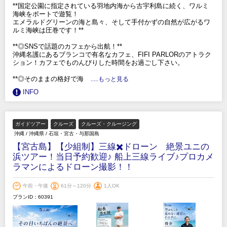
**国定公園に指定されている羽地内海から古宇利島に続く、ワルミ
海峡をボートで遊覧！
エメラルドグリーンの海と島々、そして手付かずの自然が広がるワ
ルミ海峡は圧巻です！**
**◎SNSで話題のカフェから出航！**
沖縄名護にあるブランコで有名なカフェ、FIFI PARLORのアトラク
ション！カフェでものんびりした時間をお過ごし下さい。
**◎そのままの格好で海
.....もっと見る
INFO
ガイドツアー
クルーズ
クルーズ・クルージング
沖縄
/
沖縄県
/
石垣・宮古・与那国島
【宮古島】【少組制】三線✖️ドローン 絶景ユニの
浜ツアー！当日予約歓迎♪ 船上三線ライブ♪プロカメ
ラマンによるドローン撮影！！
午前・午後
61分～120分
1人OK
プランID：60391