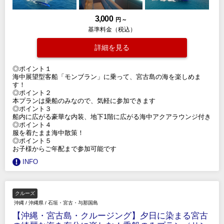
3,000
円 ～
基準料金（税込）
詳細を見る
◎ポイント１
海中展望型客船「モンブラン」に乗って、宮古島の海を楽しめま
す！
◎ポイント２
本プランは乗船のみなので、気軽に参加できます
◎ポイント３
船内に広がる豪華な内装、地下1階に広がる海中アクアラウンジ付き
◎ポイント４
服を着たまま海中散策！
◎ポイント５
お子様からご年配まで参加可能です
INFO
クルーズ
沖縄
/
沖縄県
/
石垣・宮古・与那国島
【沖縄・宮古島・クルージング】夕日に染まる宮古