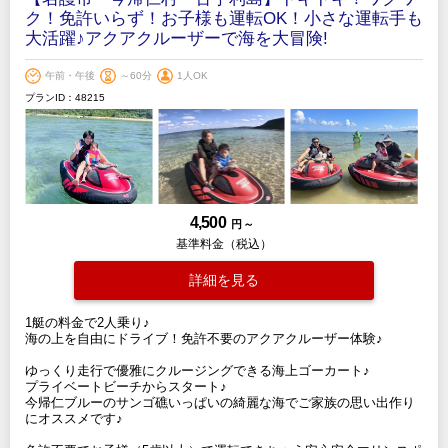
ク！免許いらず！お子様も運転OK！小さな運転手も
大活躍♪アクアクルーザーで海を大冒険!
午前・午後
～60分
1人OK
プランID：48215
4,500
円 ～
基準料金（税込）
詳細を見る
1艇の料金で2人乗り♪
海の上を自由にドライブ！免許不要のアクアクルーザー体験♪
ゆっくり走行で優雅にクルージングできる海上ゴーカート♪
プライベートビーチからスタート♪
今帰仁ブルーのサンゴ礁いっぱいの綺麗な海でご家族の思い出作り
にオススメです♪