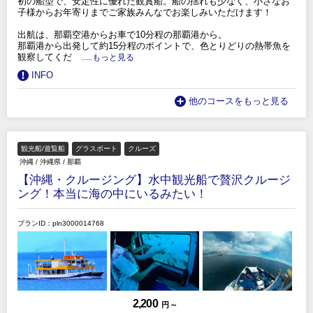
初の船型で、安定性に優れた観賞船。船の揺れも少なく、小さなお
子様からお年寄りまでご家族みんなでお楽しみいただけます！
出航は、那覇空港からお車で10分程の那覇港から。
那覇港から出発して約15分程のポイントで、色とりどりの熱帯魚を
観察してくだ
.....もっと見る
INFO
他のコースをもっと見る
観光船/遊覧船
グラスボート
クルーズ
沖縄
/
沖縄県
/
那覇
【沖縄・クルージング】水中観光船で贅沢クルージ
ング！本当に海の中にいるみたい！
プランID：pln3000014768
2,200
円 ～