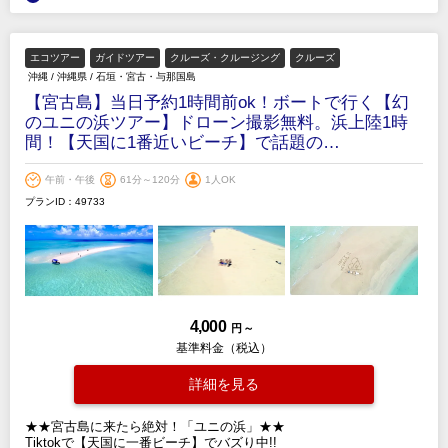
エコツアー
ガイドツアー
クルーズ・クルージング
クルーズ
沖縄
/
沖縄県
/
石垣・宮古・与那国島
【宮古島】当日予約1時間前ok！ボートで行く【幻
のユニの浜ツアー】ドローン撮影無料。浜上陸1時
間！【天国に1番近いビーチ】で話題の…
午前・午後
61分～120分
1人OK
プランID：49733
4,000
円 ～
基準料金（税込）
詳細を見る
★★宮古島に来たら絶対！「ユニの浜」★★
Tiktokで【天国に一番ビーチ】でバズり中!!