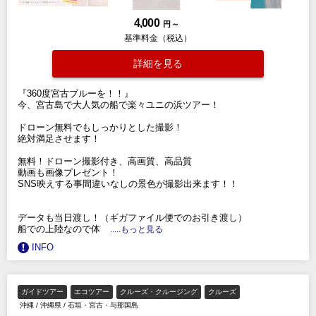
4,000
円 ～
基準料金（税込）
詳細を見る
『360度宮古ブルーを！！』
今、宮古島で大人気の船で楽々ユニの浜ツアー！
ドローン無料でもしっかりとした撮影！
絶対満足させます！
無料！ドローン撮影付き、高画質、高品質
動画も画像プレゼント！
SNS映えする事間違いなしの景色が撮影出来ます！！
データも当日渡し！（ギガファイル便でのお引き渡し）
船での上陸なので体
.....もっと見る
INFO
ガイドツアー
エコツアー
クルーズ・クルージング
クルーズ
沖縄
/
沖縄県
/
石垣・宮古・与那国島