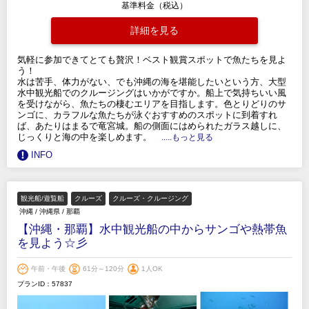
基準料金（税込）
詳細を見る
気軽に参加できてとても贅沢！ベスト観賞スポットで魚たちを見よ
う！
水は苦手、体力がない、でも沖縄の海を堪能したいという方、大型
水中観光船でのクルージングはいかがですか。船上で気持ちいい風
を受けながら、魚たちの棲むエリアを目指します。色とりどりのサ
ンゴに、カラフルな魚たちが泳ぐおすすめのスポットに到着すれ
ば、あたりはまるで竜宮城。船の側面にはめられたガラス越しに、
じっくりと海の中を楽しめます。
.....もっと見る
INFO
観光船/遊覧船
クルーズ
クルーズ・クルージング
沖縄
/
沖縄県
/
那覇
【沖縄・那覇】水中観光船の中からサンゴや熱帯魚
を見よう☆彡
午前・午後
61分～120分
1人OK
プランID：57837