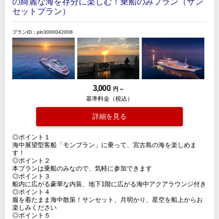
の綺麗な海を存分に楽しむ！乗船のみプラン（サン
セットプラン）
プランID：pln3000042008
3,000
円 ～
基準料金（税込）
詳細を見る
◎ポイント１
海中展望型客船「モンブラン」に乗って、宮古島の海を楽しめま
す！
◎ポイント２
本プランは乗船のみなので、気軽に参加できます
◎ポイント３
船内に広がる豪華な内装、地下1階に広がる海中アクアラウンジ付き
◎ポイント４
服を着たまま海中散策！サンセット、月明かり、星空を船上からお
楽しみください
◎ポイント５