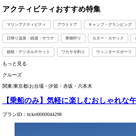
アクティビティおすすめ特集
マリンアクティビティ
アウトドア
キャンプ・グランピング
日帰り温泉・銭湯・サウナ
果物狩り
カヌー・カヤック
箱根・デジタルチケット
ワカサギ釣り
ウィンタースポーツ
もっと見る
クルーズ
関東
/
東京都
/
お台場・汐留・赤坂・六本木
【乗船のみ】気軽に楽しむおしゃれな
プランID：ticket0000044298