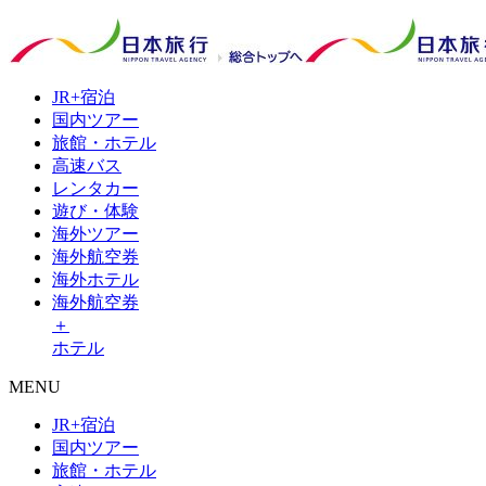
JR+
宿泊
国内
ツアー
旅館・
ホテル
高速
バス
レンタ
カー
遊び・
体験
海外
ツアー
海外
航空券
海外
ホテル
海外航空券
＋
ホテル
MENU
JR+宿泊
国内ツアー
旅館・ホテル