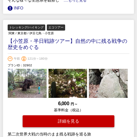
そんな様々な生態系を観察し
.....もっと見る
INFO
トレッキング/ハイキング
エコツアー
関東
/
東京都
/
伊豆七島・小笠原
【小笠原・半日戦跡ツアー】自然の中に残る戦争の
歴史をめぐる
午前
121分～180分
プランID：32902
6,000
円 ～
基準料金（税込）
詳細を見る
第二次世界大戦の当時のまま残る戦跡を巡る旅