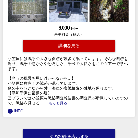
6,000
円 ～
基準料金（税込）
詳細を見る
小笠原には戦争の大きな傷跡が数多く眠っています。そんな戦跡を
巡り、戦争の愚かさや恐ろしさ、平和の大切さをこのツアーで学べ
ます。
【当時の風景を思い浮かべながら...】
小笠原に数多くの戦跡が眠っています。
森の中を歩きながら陸・海軍の実戦部隊の陣地を巡ります。
【平和学習に最適の場】
当プランでは小笠原村戦跡調査報告書の調査員が所属していますの
で、戦跡を見せる
.....もっと見る
INFO
次の20件を表示する