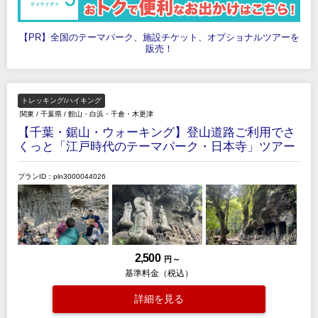
【PR】全国のテーマパーク、施設チケット、オプショナルツアーを
販売！
トレッキング/ハイキング
関東
/
千葉県
/
館山・白浜・千倉・木更津
【千葉・鋸山・ウォーキング】登山道路ご利用でさ
くっと「江戸時代のテーマパーク・日本寺」ツアー
プランID：pln3000044026
2,500
円 ～
基準料金（税込）
詳細を見る