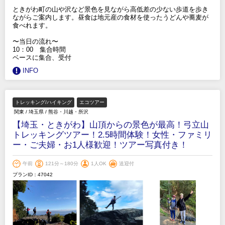
ときがわ町の山や沢など景色を見ながら高低差の少ない歩道を歩き
ながらご案内します。昼食は地元産の食材を使ったうどんや蕎麦が
食べれます。
〜当日の流れ〜
10：00 集合時間
ベースに集合、受付
INFO
トレッキング/ハイキング
エコツアー
関東
/
埼玉県
/
熊谷・川越・所沢
【埼玉・ときがわ】山頂からの景色が最高！弓立山
トレッキングツアー！2.5時間体験！女性・ファミリ
ー・ご夫婦・お1人様歓迎！ツアー写真付き！
午前
121分～180分
1人OK
送迎付
プランID：47042