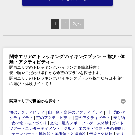
1
2
次へ
関東エリアのトレッキング/ハイキングプラン ～遊び・体
験・アクティビティ～
関東エリアのトレッキング/ハイキングを簡単検索！
安い順やこだわり条件から希望のプランを探せます。
関東エリアのトレッキング/ハイキングプランを探すなら日本旅行
の遊び・体験サイトで！
関東エリアで目的から探す：
海のアクティビティ
|
山・森・高原のアクティビティ
|
川・湖のア
クティビティ
|
空のアクティビティ
|
雪のアクティビティ
|
乗り物
|
食べ物・モノづくり
|
文化・屋内スポーツ・ゲーム体験
|
ガイド
ツアー・エンターテイメント
|
グルメ
|
エステ・温泉・その他癒し
|
テーマパーク・博物館・美術館・入場施設
|
伝統文化体験
|
オリ