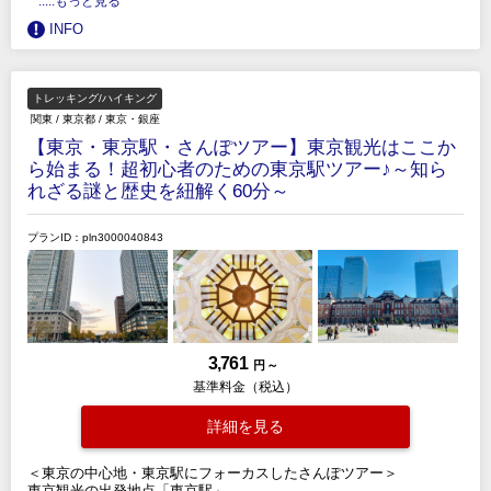
.....もっと見る
INFO
トレッキング/ハイキング
関東
/
東京都
/
東京・銀座
【東京・東京駅・さんぽツアー】東京観光はここか
ら始まる！超初心者のための東京駅ツアー♪～知ら
れざる謎と歴史を紐解く60分～
プランID：pln3000040843
3,761
円 ～
基準料金（税込）
詳細を見る
＜東京の中心地・東京駅にフォーカスしたさんぽツアー＞
東京観光の出発地点「東京駅」。