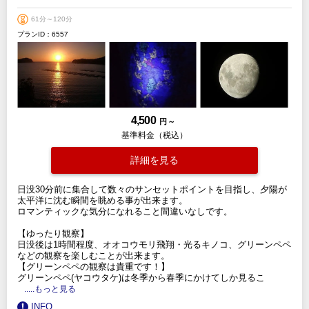
61分～120分
プランID：6557
4,500
円 ～
基準料金（税込）
詳細を見る
日没30分前に集合して数々のサンセットポイントを目指し、夕陽が
太平洋に沈む瞬間を眺める事が出来ます。
ロマンティックな気分になれること間違いなしです。
【ゆったり観察】
日没後は1時間程度、オオコウモリ飛翔・光るキノコ、グリーンペペ
などの観察を楽しむことが出来ます。
【グリーンペペの観察は貴重です！】
グリーンペペ(ヤコウタケ)は冬季から春季にかけてしか見るこ
.....もっと見る
INFO