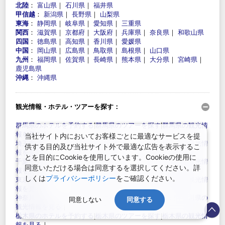
北陸
：
富山県
｜
石川県
｜
福井県
甲信越
：
新潟県
｜
長野県
｜
山梨県
東海
：
静岡県
｜
岐阜県
｜
愛知県
｜
三重県
関西
：
滋賀県
｜
京都府
｜
大阪府
｜
兵庫県
｜
奈良県
｜
和歌山県
四国
：
徳島県
｜
高知県
｜
香川県
｜
愛媛県
中国
：
岡山県
｜
広島県
｜
鳥取県
｜
島根県
｜
山口県
九州
：
福岡県
｜
佐賀県
｜
長崎県
｜
熊本県
｜
大分県
｜
宮崎県
｜
鹿児島県
沖縄
：
沖縄県
観光情報・ホテル・ツアーを探す：
群馬県のホテルを予約する
|
群馬県のツアーを探す
|
群馬県の観光情
報を見る
｜
当社サイト内においてお客様ごとに最適なサービスを提
埼玉県のホテルを予約する
|
埼玉県のツアーを探す
|
埼玉県の観光情
供する目的及び当社サイト外で最適な広告を表示するこ
報を見る
｜
とを目的にCookieを使用しています。Cookieの使用に
千葉県のホテルを予約する
|
千葉県のツアーを探す
|
千葉県の観光情
同意いただける場合は同意するを選択してください。詳
報を見る
｜
しくは
プライバシーポリシー
をご確認ください。
東京都のホテルを予約する
|
東京都のツアーを探す
|
東京都の観光情
報を見る
｜
神奈川県のホテルを予約する
|
神奈川県のツアーを探す
|
神奈川県の
同意しない
同意する
観光情報を見る
｜
栃木県のホテルを予約する
|
栃木県のツアーを探す
|
栃木県の観光情
報を見る
｜