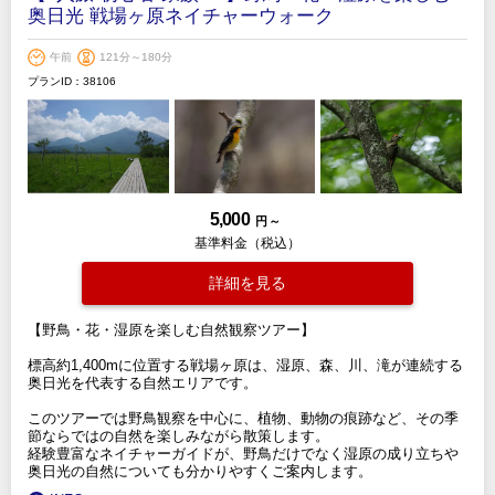
奥日光 戦場ヶ原ネイチャーウォーク
午前
121分～180分
プランID：38106
5,000
円 ～
基準料金（税込）
詳細を見る
【野鳥・花・湿原を楽しむ自然観察ツアー】
標高約1,400mに位置する戦場ヶ原は、湿原、森、川、滝が連続する
奥日光を代表する自然エリアです。
このツアーでは野鳥観察を中心に、植物、動物の痕跡など、その季
節ならではの自然を楽しみながら散策します。
経験豊富なネイチャーガイドが、野鳥だけでなく湿原の成り立ちや
奥日光の自然についても分かりやすくご案内します。