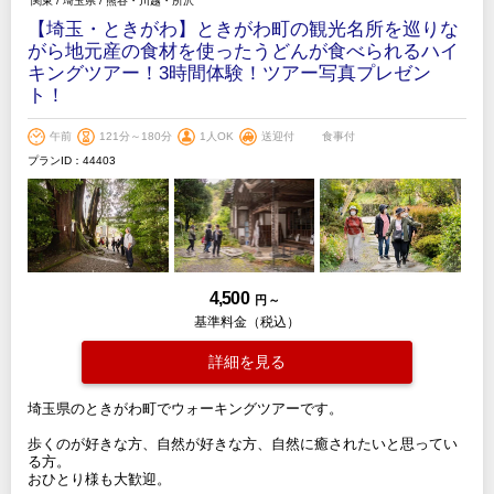
関東
/
埼玉県
/
熊谷・川越・所沢
【埼玉・ときがわ】ときがわ町の観光名所を巡りな
がら地元産の食材を使ったうどんが食べられるハイ
キングツアー！3時間体験！ツアー写真プレゼン
ト！
午前
121分～180分
1人OK
送迎付
食事付
プランID：44403
4,500
円 ～
基準料金（税込）
詳細を見る
埼玉県のときがわ町でウォーキングツアーです。
歩くのが好きな方、自然が好きな方、自然に癒されたいと思ってい
る方。
おひとり様も大歓迎。