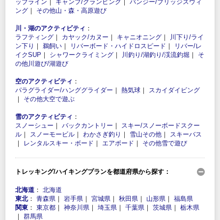
ップライン
｜
キャンプ/グランピング
｜
バンジー/ブリッジスウィ
ング
｜
その他山・森・高原遊び
川・湖のアクティビティ
：
ラフティング
｜
カヤック/カヌー
｜
キャニオニング
｜
川下り/ライ
ン下り
｜
鵜飼い
｜
リバーボード・ハイドロスピード
｜
リバー/レ
イクSUP
｜
シャワークライミング
｜
川釣り/湖釣り/渓流釣堀
｜
そ
の他川遊び/湖遊び
空のアクティビティ
：
パラグライダー/ハンググライダー
｜
熱気球
｜
スカイダイビング
｜
その他大空で遊ぶ
雪のアクティビティ
：
スノーシュー
｜
バックカントリー
｜
スキー/スノーボードスクー
ル
｜
スノーモービル
｜
わかさぎ釣り
｜
雪山その他
｜
スキーバス
｜
レンタルスキー・ボード
｜
エアボード
｜
その他雪で遊び
トレッキング/ハイキングプランを都道府県から探す：
北海道
：
北海道
東北
：
青森県
｜
岩手県
｜
宮城県
｜
秋田県
｜
山形県
｜
福島県
関東
：
東京都
｜
神奈川県
｜
埼玉県
｜
千葉県
｜
茨城県
｜
栃木県
｜
群馬県