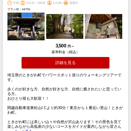
午前
121分～180分
1人OK
送迎付
プランID：44791
3,500
円 ～
基準料金（税込）
詳細を見る
埼玉県のときがわ町でパワースポット巡りのウォーキングツアーで
す。
歩くのが好きな方、自然が好きな方、自然に癒されたいと思ってい
る方。
おひとり様も大歓迎！！
関越自動車道東松山I.Cより約30分！東京から１番近い里山！ときが
わ町。
ときがわ町には美しい山々や自然が沢山あります！その景色を見て
楽しみながら高低差の少ないコースをガイドが案内しながら皆さん