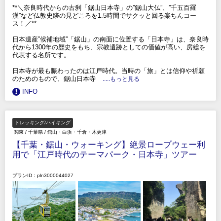
**＼奈良時代からの古刹「鋸山日本寺」の”鋸山大仏”、”千五百羅
漢”など仏教史跡の見どころを1.5時間でサクッと回る楽ちんコー
ス！／**
日本遺産”候補地域”「鋸山」の南面に位置する「日本寺」は、奈良時
代から1300年の歴史をもち、宗教遺跡としての価値が高い、房総を
代表する名所です。
日本寺が最も賑わったのは江戸時代。当時の「旅」とは信仰や祈願
のためのもので、鋸山日本寺
.....もっと見る
INFO
トレッキング/ハイキング
関東
/
千葉県
/
館山・白浜・千倉・木更津
【千葉・鋸山・ウォーキング】絶景ロープウェー利
用で「江戸時代のテーマパーク・日本寺」ツアー
プランID：pln3000044027