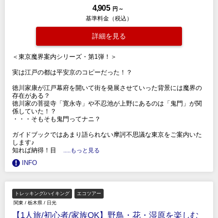
4,905
円 ～
基準料金（税込）
詳細を見る
＜東京魔界案内シリーズ・第1弾！＞
実は江戸の都は平安京のコピーだった！？
徳川家康が江戸幕府を開いて街を発展させていった背景には魔界の
存在がある？
徳川家の菩提寺「寛永寺」や不忍池が上野にあるのは「鬼門」が関
係していた！？
・・・そもそも鬼門ってナニ？
ガイドブックではあまり語られない摩訶不思議な東京をご案内いた
します♪
知れば納得！目
.....もっと見る
INFO
トレッキング/ハイキング
エコツアー
関東
/
栃木県
/
日光
【1人旅/初心者/家族OK】野鳥・花・湿原を楽しむ