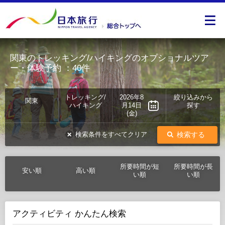
関東のトレッキング/ハイキングのオプショナルツア
ー・体験予約
：40件
トレッキング/
2026年8
絞り込みから
関東
ハイキング
月14日
探す
(金)
検索する
検索条件をすべてクリア
所要時間が短
所要時間が長
安い順
高い順
い順
い順
アクティビティ かんたん検索