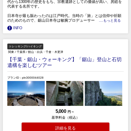
代から1300年の歴史をもち、宗教遺跡としての価値が高い、房総を
代表する名所です。
日本寺が最も賑わったのは江戸時代。当時の「旅」とは信仰や祈願
のためのもので、鋸山日本寺は敏腕プロデューサー
.....もっと見る
INFO
トレッキング/ハイキング
関東
/
千葉県
/
館山・白浜・千倉・木更津
【千葉・鋸山・ウォーキング】「鋸山」登山と石切
遺構を楽しむツアー
プランID：pln3000044028
5,000
円 ～
基準料金（税込）
詳細を見る