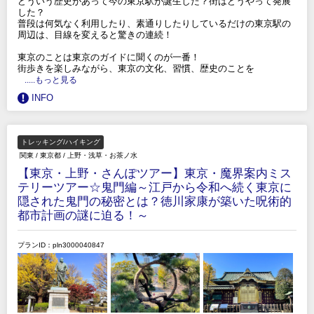
どういう歴史があって今の東京駅が誕生した？街はどうやって発展
した？
普段は何気なく利用したり、素通りしたりしているだけの東京駅の
周辺は、目線を変えると驚きの連続！
東京のことは東京のガイドに聞くのが一番！
街歩きを楽しみながら、東京の文化、習慣、歴史のことを
.....もっと見る
INFO
トレッキング/ハイキング
関東
/
東京都
/
上野・浅草・お茶ノ水
【東京・上野・さんぽツアー】東京・魔界案内ミス
テリーツアー☆鬼門編～江戸から令和へ続く東京に
隠された鬼門の秘密とは？徳川家康が築いた呪術的
都市計画の謎に迫る！～
プランID：pln3000040847