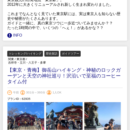
2012年に大きくリニューアルされ新しく生まれ変わりました。
これまでなんとなく見ていた東京駅には、実は東京人も知らない歴
史や秘密がたくさんあります。
ガイドと一緒に、真の東京ツウに一歩近づいてみませんか？？
たった1時間の中で、いくつの「へぇ！」があるかな？？
INFO
トレッキング/ハイキング
歴史探訪
ガイドツアー
関東
/
東京都
/
吉祥寺・立川・八王子・多摩
【東京・青梅】御岳山ハイキング・神秘のロックガ
ーデンと天空の神社巡り！沢沿いで至福のコーヒー
タイム付
午前
301分～360分
1人OK
プランID：62935