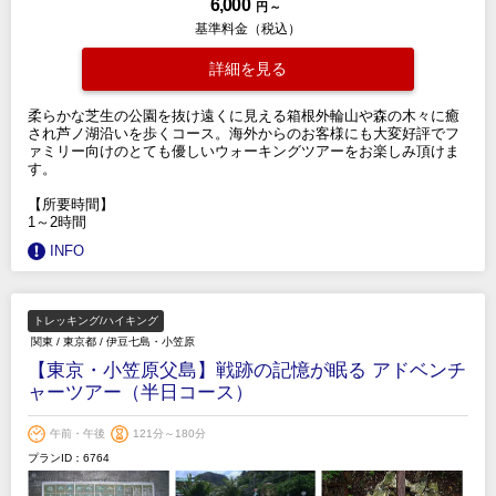
6,000
円 ～
基準料金（税込）
詳細を見る
柔らかな芝生の公園を抜け遠くに見える箱根外輪山や森の木々に癒
され芦ノ湖沿いを歩くコース。海外からのお客様にも大変好評でフ
ァミリー向けのとても優しいウォーキングツアーをお楽しみ頂けま
す。
【所要時間】
1～2時間
INFO
トレッキング/ハイキング
関東
/
東京都
/
伊豆七島・小笠原
【東京・小笠原父島】戦跡の記憶が眠る アドベンチ
ャーツアー（半日コース）
午前・午後
121分～180分
プランID：6764