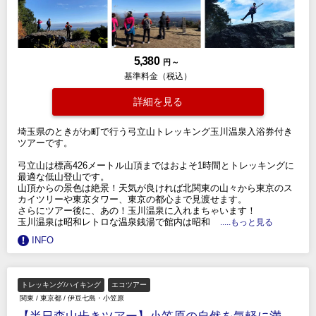
5,380
円 ～
基準料金（税込）
詳細を見る
埼玉県のときがわ町で行う弓立山トレッキング玉川温泉入浴券付き
ツアーです。
弓立山は標高426メートル山頂まではおよそ1時間とトレッキングに
最適な低山登山です。
山頂からの景色は絶景！天気が良ければ北関東の山々から東京のス
カイツリーや東京タワー、東京の都心まで見渡せます。
さらにツアー後に、あの！玉川温泉に入れまちゃいます！
玉川温泉は昭和レトロな温泉銭湯で館内は昭和
.....もっと見る
INFO
トレッキング/ハイキング
エコツアー
関東
/
東京都
/
伊豆七島・小笠原