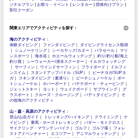
ジナルプラン
|
お祭り・イベント
|
レンタカー
|
団体向けプラン
|
割引クーポン
関東エリアでアクティビティを探す：
海のアクティビティ
：
体験ダイビング
｜
ファンダイビング
｜
ダイビングライセンス取得
｜
シュノーケリング
｜
シーカヤック/カヌー
｜
パラセール
｜
マリ
ンスポーツ
｜
海水浴
｜
ホエールウォッチング
｜
釣り/釣り船/海上
釣り堀
｜
シーウォーカー/潜水スクーター
｜
イルカウォッチング
｜
サーフィン
｜
ウインドサーフィン
｜
フライボード
｜
ドルフィ
ンスイム
｜
スタンドアップパドル（SUP）
｜
ビーチヨガ/SUPヨ
ガ
｜
スキンダイビング（素潜り）
｜
ビーチシュノーケル
｜
ボー
トシュノーケル
｜
ホバーボード
｜
バナナボート・チュービング
｜
ジェットスキー
｜
ヨット
｜
ウェイクボード
｜
サブウイング
｜
グ
ラスボート
｜
クルーズ・クルージング
｜
バディダイビング
｜
そ
の他海のアクティビティ
山・森・高原のアクティビティ
：
登山/山岳ガイド
｜
トレッキング/ハイキング
｜
クライミング
｜
ケ
イビング
｜
乗馬・ホーストレッキング
｜
バギー・モトクロス
｜
サイクリング・マウンテンバイク
｜
ゴルフ
｜
ゴルフ場
｜
フォレ
ストアドベンチャー
｜
エコツアー
｜
アニマルウォッチング
｜
ジ