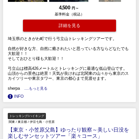
4,500
円 ～
基準料金（税込）
詳細を見る
埼玉県のときがわ町で行う弓立山トレッキングツアーです。
自然が好きな方、自然に癒されたいと思っている方ならどなたでも
大歓迎！！
そしておひとり様も大歓迎！！
弓立山は標高426メートルとトレッキングに最適な低山登山です。
山頂からの景色は絶景！天気が良ければ北関東の山々から東京のス
カイツリーや東京タワー、東京の都心まで見渡せます。
sherpa
.....もっと見る
INFO
トレッキング/ハイキング
関東
/
東京都
/
伊豆七島・小笠原
【東京・小笠原父島】ゆったり観察～美しい日没を
楽しむサンセットツアー「楽々コース」