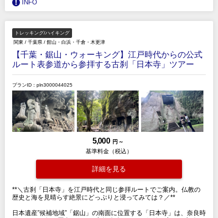
INFO
トレッキング/ハイキング
関東
/
千葉県
/
館山・白浜・千倉・木更津
【千葉・鋸山・ウォーキング】江戸時代からの公式
ルート表参道から参拝する古刹「日本寺」ツアー
プランID：pln3000044025
5,000
円 ～
基準料金（税込）
詳細を見る
**＼古刹「日本寺」を江戸時代と同じ参拝ルートでご案内。仏教の
歴史と海を見晴らす絶景にどっぷりと浸ってみては？／**
日本遺産”候補地域”「鋸山」の南面に位置する「日本寺」は、奈良時