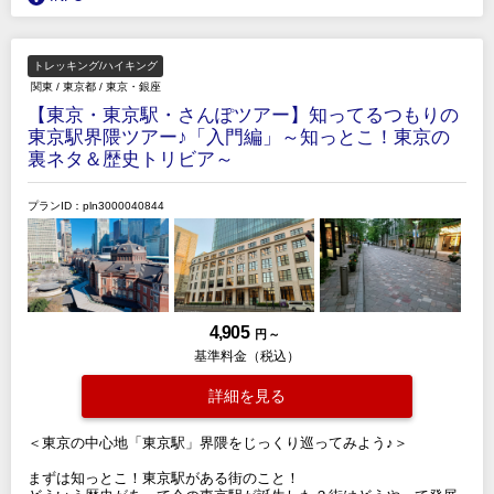
トレッキング/ハイキング
関東
/
東京都
/
東京・銀座
【東京・東京駅・さんぽツアー】知ってるつもりの
東京駅界隈ツアー♪「入門編」～知っとこ！東京の
裏ネタ＆歴史トリビア～
プランID：pln3000040844
4,905
円 ～
基準料金（税込）
詳細を見る
＜東京の中心地「東京駅」界隈をじっくり巡ってみよう♪＞
まずは知っとこ！東京駅がある街のこと！