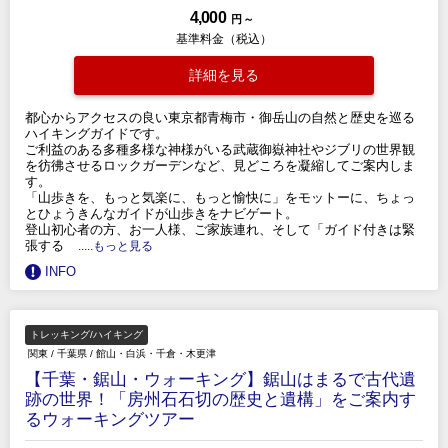
4,000
円 ～
基準料金（税込）
詳細を見る
都心からアクセスの良い東京都青梅市・御岳山の自然と歴史を巡る
ハイキングガイドです。
ご利益のある多種多様な神様がいる武蔵御嶽神社やジブリの世界観
を彷彿させるロックガーデンなど、見どころを凝縮してご案内しま
す。
「山歩きを、もっと気楽に、もっと愉快に」をモットーに、ちょっ
とひょうきんなガイドが山歩きをナビゲート。
登山初心者の方、お一人様、ご家族連れ、そして「ガイド付きは緊
張する
.....もっと見る
INFO
トレッキング/ハイキング
関東
/
千葉県
/
館山・白浜・千倉・木更津
【千葉・鋸山・ウォーキング】鋸山はまるで古代遺
跡の世界！「房州石石切の歴史と遺構」をご案内す
るウォーキングツアー