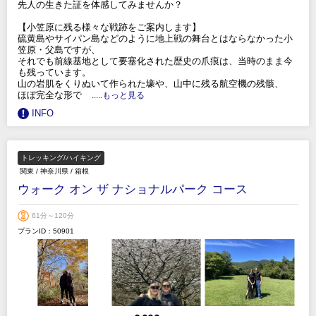
先人の生きた証を体感してみませんか？
【小笠原に残る様々な戦跡をご案内します】
硫黄島やサイパン島などのように地上戦の舞台とはならなかった小
笠原・父島ですが、
それでも前線基地として要塞化された歴史の爪痕は、当時のまま今
も残っています。
山の岩肌をくりぬいて作られた壕や、山中に残る航空機の残骸、
ほぼ完全な形で
.....もっと見る
INFO
トレッキング/ハイキング
関東
/
神奈川県
/
箱根
ウォーク オン ザ ナショナルパーク コース
61分～120分
プランID：50901