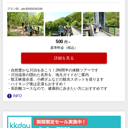
プランID：pln3000034246
500
円 ～
基準料金（税込）
詳細を見る
・自然豊かな川治を歩こう！2時間半の体験ツアーです
・川治温泉の隠れた名所を、地元ガイドがご案内
・龍王峡遊歩道、小網ダムなどの観光スポットを巡ります
・ハイキング後は足湯もおすすめ！
・長距離コースなので、健康的に歩きたい方におすすめです
INFO