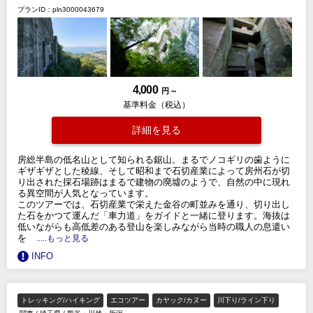
プランID：pln3000043679
4,000
円 ～
基準料金（税込）
詳細を見る
房総半島の低名山として知られる鋸山。まるでノコギリの歯ように
ギザギザとした稜線、そして昭和まで石切産業によって房州石が切
り出された採石場跡はまるで建物の廃墟のようで、自然の中に現れ
る異空間が人気となっています。
このツアーでは、石切産業で栄えた金谷の町並みを通り、切り出し
た石をかつて運んだ「車力道」をガイドと一緒に登ります。海抜は
低いながらも高低差のある登山を楽しみながら当時の職人の息遣い
を
.....もっと見る
INFO
トレッキング/ハイキング
エコツアー
カヤック/カヌー
川下り/ライン下り