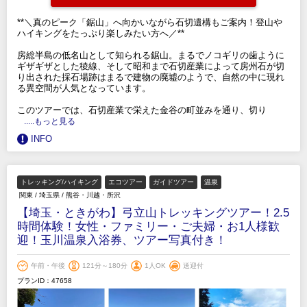
**＼真のピーク「鋸山」へ向かいながら石切遺構もご案内！登山や
ハイキングをたっぷり楽しみたい方へ／**
房総半島の低名山として知られる鋸山。まるでノコギリの歯ように
ギザギザとした稜線、そして昭和まで石切産業によって房州石が切
り出された採石場跡はまるで建物の廃墟のようで、自然の中に現れ
る異空間が人気となっています。
このツアーでは、石切産業で栄えた金谷の町並みを通り、切り
.....もっと見る
INFO
トレッキング/ハイキング
エコツアー
ガイドツアー
温泉
関東
/
埼玉県
/
熊谷・川越・所沢
【埼玉・ときがわ】弓立山トレッキングツアー！2.5
時間体験！女性・ファミリー・ご夫婦・お1人様歓
迎！玉川温泉入浴券、ツアー写真付き！
午前・午後
121分～180分
1人OK
送迎付
プランID：47658