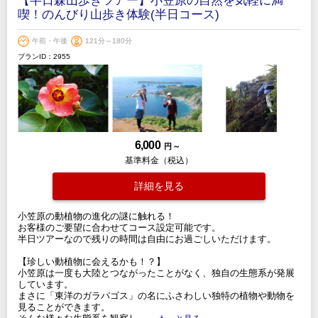
【半日森山歩きツアー】小笠原の自然を気軽に満
喫！のんびり山歩き体験(半日コース)
午前・午後
121分～180分
プランID：2955
6,000
円 ～
基準料金（税込）
詳細を見る
小笠原の動植物の進化の謎に触れる！
お客様のご要望に合わせてコース設定可能です。
半日ツアーなので残りの時間は自由にお過ごしいただけます。
【珍しい動植物に会えるかも！？】
小笠原は一度も大陸とつながったことがなく、独自の生態系が発展
しています。
まさに「東洋のガラパゴス」の名にふさわしい独特の植物や動物を
見ることができます。