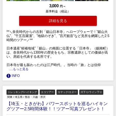
3,000
円 ～
基準料金（税込）
詳細を見る
**＼奈良時代からの古刹「鋸山日本寺」へロープウェーで！”鋸山大
仏”、”千五百羅漢”、”地獄のぞき”、”百尺観音”など見所を網羅した2.5
時間のツアー／**
日本遺産”候補地域”「鋸山」の南面に位置する「日本寺」（鋸南町）
は、奈良時代から1300年の歴史をもち、宗教遺跡としての価値が高
い、房総を代表する名所です。
日本寺が最も賑わったのは江戸時代、。当時の「旅」とは信仰
.....もっと見る
INFO
トレッキング/ハイキング
エコツアー
カヤック/カヌー
川下り/ライン下り
関東
/
埼玉県
/
熊谷・川越・所沢
【埼玉・ときがわ】パワースポットを巡るハイキン
グツアー2.5時間体験！！ツアー写真プレゼント！