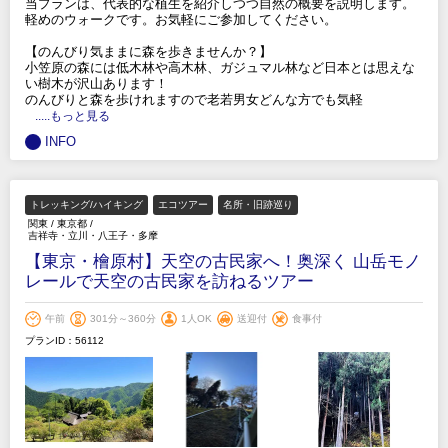
当プランは、代表的な植生を紹介しつつ自然の概要を説明します。
軽めのウォークです。お気軽にご参加してください。
【のんびり気ままに森を歩きませんか？】
小笠原の森には低木林や高木林、ガジュマル林など日本とは思えな
い樹木が沢山あります！
のんびりと森を歩けれますので老若男女どんな方でも気軽
.....もっと見る
INFO
トレッキング/ハイキング
エコツアー
名所・旧跡巡り
関東
/
東京都
/
吉祥寺・立川・八王子・多摩
【東京・檜原村】天空の古民家へ！奥深く 山岳モノ
レールで天空の古民家を訪ねるツアー
午前
301分～360分
1人OK
送迎付
食事付
プランID：56112