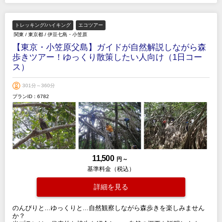
トレッキング/ハイキング
エコツアー
関東
/
東京都
/
伊豆七島・小笠原
【東京・小笠原父島】ガイドが自然解説しながら森
歩きツアー！ゆっくり散策したい人向け（1日コー
ス）
301分～360分
プランID：6782
11,500
円 ～
基準料金（税込）
詳細を見る
のんびりと...ゆっくりと...自然観察しながら森歩きを楽しみません
か？