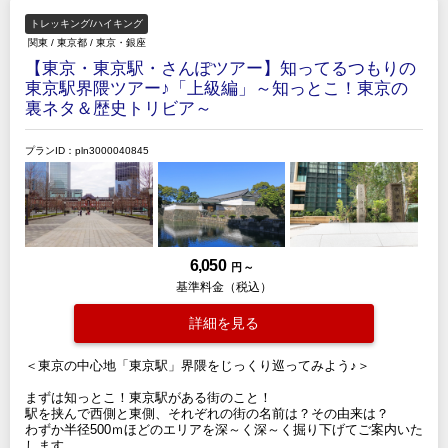
トレッキング/ハイキング
関東
/
東京都
/
東京・銀座
【東京・東京駅・さんぽツアー】知ってるつもりの
東京駅界隈ツアー♪「上級編」～知っとこ！東京の
裏ネタ＆歴史トリビア～
プランID：pln3000040845
6,050
円 ～
基準料金（税込）
詳細を見る
＜東京の中心地「東京駅」界隈をじっくり巡ってみよう♪＞
まずは知っとこ！東京駅がある街のこと！
駅を挟んで西側と東側、それぞれの街の名前は？その由来は？
わずか半径500ｍほどのエリアを深～く深～く掘り下げてご案内いた
します。