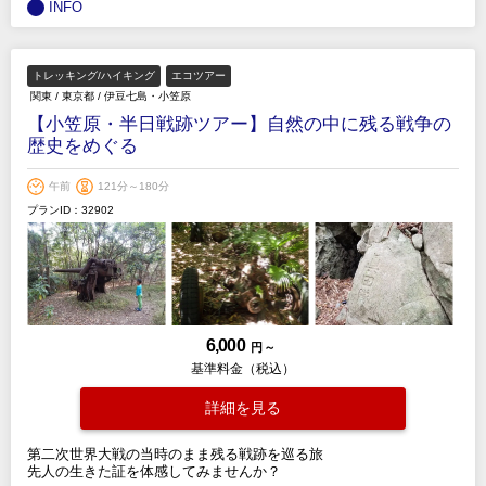
INFO
トレッキング/ハイキング
エコツアー
関東
/
東京都
/
伊豆七島・小笠原
【小笠原・半日戦跡ツアー】自然の中に残る戦争の
歴史をめぐる
午前
121分～180分
プランID：32902
6,000
円 ～
基準料金（税込）
詳細を見る
第二次世界大戦の当時のまま残る戦跡を巡る旅
先人の生きた証を体感してみませんか？