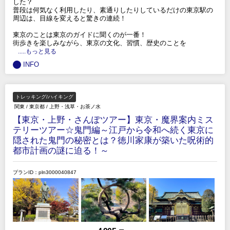
した？
普段は何気なく利用したり、素通りしたりしているだけの東京駅の
周辺は、目線を変えると驚きの連続！
東京のことは東京のガイドに聞くのが一番！
街歩きを楽しみながら、東京の文化、習慣、歴史のことを
.....もっと見る
INFO
トレッキング/ハイキング
関東
/
東京都
/
上野・浅草・お茶ノ水
【東京・上野・さんぽツアー】東京・魔界案内ミス
テリーツアー☆鬼門編～江戸から令和へ続く東京に
隠された鬼門の秘密とは？徳川家康が築いた呪術的
都市計画の謎に迫る！～
プランID：pln3000040847