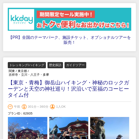
【PR】全国のテーマパーク、施設チケット、オプショナルツアーを
販売！
トレッキング/ハイキング
歴史探訪
ガイドツアー
関東
/
東京都
/
吉祥寺・立川・八王子・多摩
【東京・青梅】御岳山ハイキング・神秘のロックガ
ーデンと天空の神社巡り！沢沿いで至福のコーヒー
タイム付
午前
301分～360分
1人OK
プランID：62935