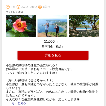
午前
301分～360分
送迎付
プランID：2956
11,000
円 ～
基準料金（税込）
詳細を見る
小笠原の動植物の進化の謎に触れる！
お客様のご要望に合わせてコース設定可能です。
じっくり山歩きしたい方におすすめ！
【珍しい動植物に会えるかも！？】
小笠原は一度も大陸とつながったことがなく、独自の生態系が発展
しています。
まさに「東洋のガラパゴス」の名にふさわしい独特の植物や動物を
見ることができます。
そんな様々な生態系を観察しながら、楽しく山歩きを
.....もっと見る