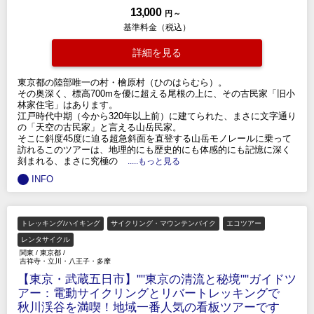
13,000
円 ～
基準料金（税込）
詳細を見る
東京都の陸部唯一の村・檜原村（ひのはらむら）。
その奥深く、標高700mを優に超える尾根の上に、その古民家「旧小
林家住宅」はあります。
江戸時代中期（今から320年以上前）に建てられた、まさに文字通り
の「天空の古民家」と言える山岳民家。
そこに斜度45度に迫る超急斜面を直登する山岳モノレールに乗って
訪れるこのツアーは、地理的にも歴史的にも体感的にも記憶に深く
刻まれる、まさに究極の
.....もっと見る
INFO
トレッキング/ハイキング
サイクリング・マウンテンバイク
エコツアー
レンタサイクル
関東
/
東京都
/
吉祥寺・立川・八王子・多摩
【東京・武蔵五日市】""東京の清流と秘境""ガイドツ
アー：電動サイクリングとリバートレッキングで
秋川渓谷を満喫！地域一番人気の看板ツアーです