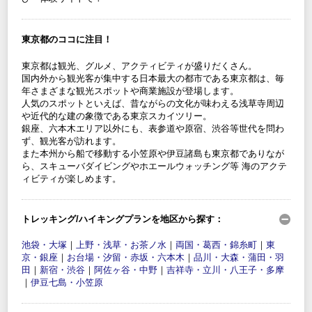
東京都のココに注目！
東京都は観光、グルメ、アクティビティが盛りだくさん。
国内外から観光客が集中する日本最大の都市である東京都は、毎
年さまざまな観光スポットや商業施設が登場します。
人気のスポットといえば、昔ながらの文化が味わえる浅草寺周辺
や近代的な建の象徴である東京スカイツリー。
銀座、六本木エリア以外にも、表参道や原宿、渋谷等世代を問わ
ず、観光客が訪れます。
また本州から船で移動する小笠原や伊豆諸島も東京都でありなが
ら、スキューバダイビングやホエールウォッチング等 海のアクテ
ィビティが楽しめます。
トレッキング/ハイキングプランを地区から探す：
池袋・大塚
｜
上野・浅草・お茶ノ水
｜
両国・葛西・錦糸町
｜
東
京・銀座
｜
お台場・汐留・赤坂・六本木
｜
品川・大森・蒲田・羽
田
｜
新宿・渋谷
｜
阿佐ヶ谷・中野
｜
吉祥寺・立川・八王子・多摩
｜
伊豆七島・小笠原