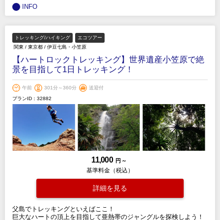
INFO
トレッキング/ハイキング
エコツアー
関東
/
東京都
/
伊豆七島・小笠原
【ハートロックトレッキング】世界遺産小笠原で絶
景を目指して1日トレッキング！
午前
301分～360分
送迎付
プランID：32882
11,000
円 ～
基準料金（税込）
詳細を見る
父島でトレッキングといえばここ！
巨大なハートの頂上を目指して亜熱帯のジャングルを探検しよう！