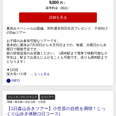
9,000
円 ～
基準料金（税込）
詳細を見る
夏休みスペシャル山梨編、30年週末別荘生活プレゼンツ、子供向け
のDayツアー
お子様のみ参加可能なツアーです。
基本的に夏休み7月20日から８月31日までの、毎週、火曜日から水
曜日で開催予定です。
親の皆様送迎のみ実施ください。（調布駅まで電車で移動可能な小
学生は、駅までお迎えに上がることも可能です。送りも調布駅まで
となります）
▼1日目
深大寺バス停
.....もっと見る
INFO
トレッキング/ハイキング
エコツアー
関東
/
東京都
/
伊豆七島・小笠原
【1日森山歩きツアー】小笠原の自然を満喫！じっ
くり山歩き体験(1日コース)