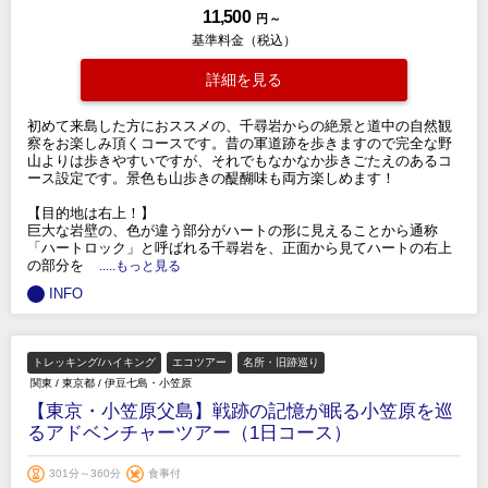
11,500
円 ～
基準料金（税込）
詳細を見る
初めて来島した方におススメの、千尋岩からの絶景と道中の自然観
察をお楽しみ頂くコースです。昔の軍道跡を歩きますので完全な野
山よりは歩きやすいですが、それでもなかなか歩きごたえのあるコ
ース設定です。景色も山歩きの醍醐味も両方楽しめます！
【目的地は右上！】
巨大な岩壁の、色が違う部分がハートの形に見えることから通称
「ハートロック」と呼ばれる千尋岩を、正面から見てハートの右上
の部分を
.....もっと見る
INFO
トレッキング/ハイキング
エコツアー
名所・旧跡巡り
関東
/
東京都
/
伊豆七島・小笠原
【東京・小笠原父島】戦跡の記憶が眠る小笠原を巡
るアドベンチャーツアー（1日コース）
301分～360分
食事付