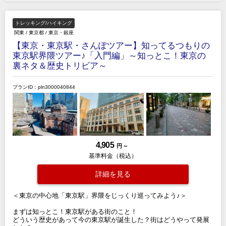
トレッキング/ハイキング
関東
/
東京都
/
東京・銀座
【東京・東京駅・さんぽツアー】知ってるつもりの
東京駅界隈ツアー♪「入門編」～知っとこ！東京の
裏ネタ＆歴史トリビア～
プランID：pln3000040844
4,905
円 ～
基準料金（税込）
詳細を見る
＜東京の中心地「東京駅」界隈をじっくり巡ってみよう♪＞
まずは知っとこ！東京駅がある街のこと！
どういう歴史があって今の東京駅が誕生した？街はどうやって発展