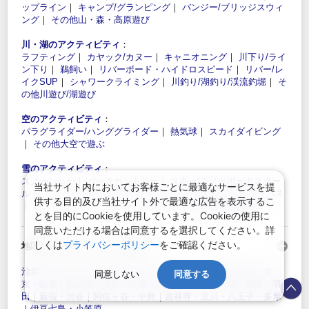
ップライン
｜
キャンプ/グランピング
｜
バンジー/ブリッジスウィ
ング
｜
その他山・森・高原遊び
川・湖のアクティビティ
：
ラフティング
｜
カヤック/カヌー
｜
キャニオニング
｜
川下り/ライ
ン下り
｜
鵜飼い
｜
リバーボード・ハイドロスピード
｜
リバー/レ
イクSUP
｜
シャワークライミング
｜
川釣り/湖釣り/渓流釣堀
｜
そ
の他川遊び/湖遊び
空のアクティビティ
：
パラグライダー/ハンググライダー
｜
熱気球
｜
スカイダイビング
｜
その他大空で遊ぶ
雪のアクティビティ
：
スノーシュー
｜
バックカントリー
｜
スキー/スノーボードスクー
当社サイト内においてお客様ごとに最適なサービスを提
ル
｜
スノーモービル
｜
わかさぎ釣り
｜
雪山その他
｜
スキーバス
供する目的及び当社サイト外で最適な広告を表示するこ
｜
レンタルスキー・ボード
｜
エアボード
｜
その他雪で遊び
とを目的にCookieを使用しています。Cookieの使用に
同意いただける場合は同意するを選択してください。詳
しくは
プライバシーポリシー
をご確認ください。
地区からアクティビティを探す：
池袋・大塚
｜
上野・浅草・お茶ノ水
｜
両国・葛西・錦糸町
｜
東
同意しない
同意する
京・銀座
｜
お台場・汐留・赤坂・六本木
｜
品川・大森・蒲田・羽
田
｜
新宿・渋谷
｜
阿佐ヶ谷・中野
｜
吉祥寺・立川・八王子・多摩
｜
伊豆七島・小笠原