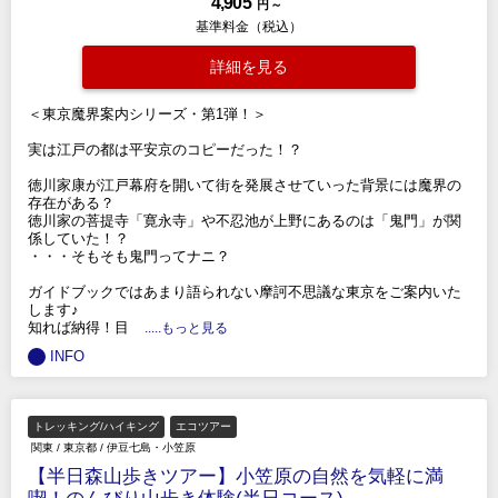
4,905
円 ～
基準料金（税込）
詳細を見る
＜東京魔界案内シリーズ・第1弾！＞
実は江戸の都は平安京のコピーだった！？
徳川家康が江戸幕府を開いて街を発展させていった背景には魔界の
存在がある？
徳川家の菩提寺「寛永寺」や不忍池が上野にあるのは「鬼門」が関
係していた！？
・・・そもそも鬼門ってナニ？
ガイドブックではあまり語られない摩訶不思議な東京をご案内いた
します♪
知れば納得！目
.....もっと見る
INFO
トレッキング/ハイキング
エコツアー
関東
/
東京都
/
伊豆七島・小笠原
【半日森山歩きツアー】小笠原の自然を気軽に満