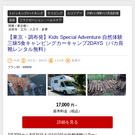
トレッキング/ハイキング
ケイビング
エコツアー
川釣り/湖釣り/渓流釣堀
温泉
リラクゼーション・ヘルスケア
関東
/
東京都
/
吉祥寺・立川・八王子・多摩
【東京・調布発】Kids Special Adventure 自然体験
三昧5食キャンピングカーキャンプ2DAYS（バカ長
靴レンタル無料）
午前
301分～360分
1人OK
食事付
プランID：46808
17,000
円 ～
基準料金（税込）
詳細を見る
7月20日から8月31日まで1泊2日の自然体験ツアー♪