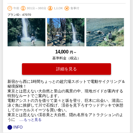
午前
301分～360分
1人OK
食事付
プランID：47070
14,000
円 ～
基準料金（税込）
詳細を見る
新宿から西に1時間ちょっとの超穴場スポットで電動サイクリング＆
秘境探検！
東京とは思えない大自然と里山の風景の中、現地ガイドが案内する
特別なルートでご案内します。
電動アシストの力を借りて楽々と坂を登り、巨木に出会い、清流に
泳ぐ魚に挨拶して川で石投げ、渓谷を見下ろすウッドデッキで休憩
してローカルスイーツを買い食い。
東京とは思えない渓谷美と大自然、隠れ名所をアトラクションのよ
うに
.....もっと見る
INFO