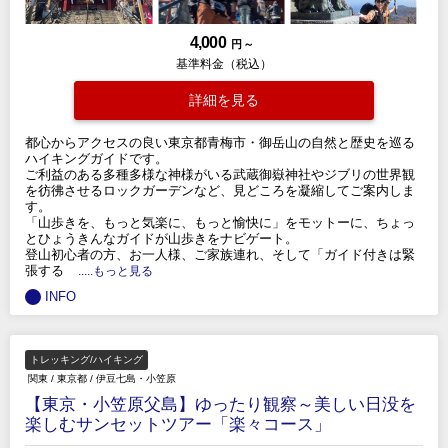
4,000
円 ～
基準料金（税込）
詳細を見る
都心からアクセスの良い東京都青梅市・御岳山の自然と歴史を巡る
ハイキングガイドです。
ご利益のある多種多様な神様がいる武蔵御嶽神社やジブリの世界観
を彷彿させるロックガーデンなど、見どころを凝縮してご案内しま
す。
「山歩きを、もっと気楽に、もっと愉快に」をモットーに、ちょっ
とひょうきんなガイドが山歩きをナビゲート。
登山初心者の方、お一人様、ご家族連れ、そして「ガイド付きは緊
張する
.....もっと見る
INFO
トレッキング/ハイキング
関東
/
東京都
/
伊豆七島・小笠原
【東京・小笠原父島】ゆったり観察～美しい日没を
楽しむサンセットツアー「楽々コース」