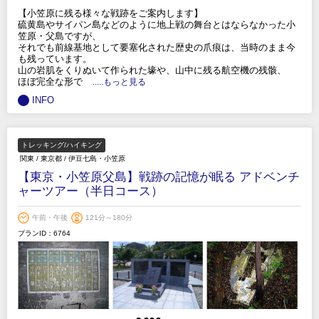
【小笠原に残る様々な戦跡をご案内します】
硫黄島やサイパン島などのように地上戦の舞台とはならなかった小
笠原・父島ですが、
それでも前線基地として要塞化された歴史の爪痕は、当時のまま今
も残っています。
山の岩肌をくりぬいて作られた壕や、山中に残る航空機の残骸、
ほぼ完全な形で
.....もっと見る
INFO
トレッキング/ハイキング
関東
/
東京都
/
伊豆七島・小笠原
【東京・小笠原父島】戦跡の記憶が眠る アドベンチ
ャーツアー（半日コース）
午前・午後
121分～180分
プランID：6764