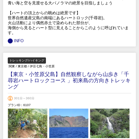
青い海と空を見渡せる大パノラマの絶景を目指しましょう
【ハートの頂上からの眺めは絶景です】
世界自然遺産父島の南端にあるハートロック(千尋岩)。
火山活動により偶然赤土で染められた部分が、
海側から見るとハート型に見えることからこのように呼ばれていま
す。
INFO
トレッキング/ハイキング
関東
/
東京都
/
伊豆七島・小笠原
【東京・小笠原父島】自然観察しながら山歩き「千
尋岩ハートロックコース 」初来島の方向きトレッキ
ング
301分～360分
プランID：6107