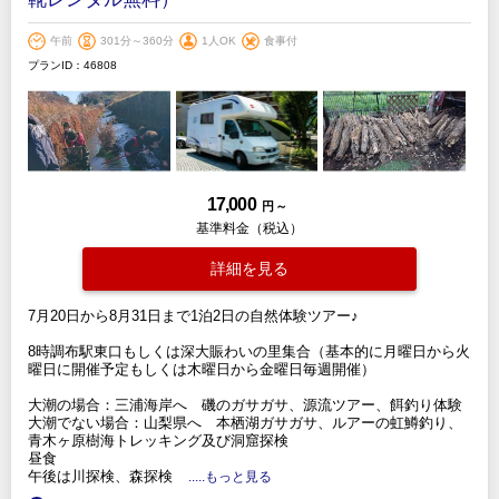
午前
301分～360分
1人OK
食事付
プランID：46808
17,000
円 ～
基準料金（税込）
詳細を見る
7月20日から8月31日まで1泊2日の自然体験ツアー♪
8時調布駅東口もしくは深大賑わいの里集合（基本的に月曜日から火
曜日に開催予定もしくは木曜日から金曜日毎週開催）
大潮の場合：三浦海岸へ 磯のガサガサ、源流ツアー、餌釣り体験
大潮でない場合：山梨県へ 本栖湖ガサガサ、ルアーの虹鱒釣り、
青木ヶ原樹海トレッキング及び洞窟探検
昼食
午後は川探検、森探検
.....もっと見る