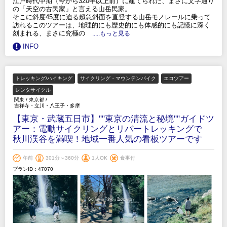
江戸時代中期（今から320年以上前）に建てられた、まさに文字通り
の「天空の古民家」と言える山岳民家。
そこに斜度45度に迫る超急斜面を直登する山岳モノレールに乗って
訪れるこのツアーは、地理的にも歴史的にも体感的にも記憶に深く
刻まれる、まさに究極の
.....もっと見る
INFO
トレッキング/ハイキング
サイクリング・マウンテンバイク
エコツアー
レンタサイクル
関東
/
東京都
/
吉祥寺・立川・八王子・多摩
【東京・武蔵五日市】""東京の清流と秘境""ガイドツ
アー：電動サイクリングとリバートレッキングで
秋川渓谷を満喫！地域一番人気の看板ツアーです
午前
301分～360分
1人OK
食事付
プランID：47070