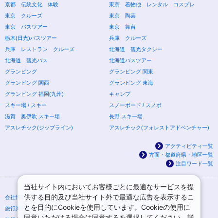
京都 伝統文化 体験
東京 着物他 レンタル コスプレ
東京 クルーズ
東京 陶芸
東京 バスツアー
東京 舞台
栃木(日光)バスツアー
兵庫 クルーズ
兵庫 レストラン クルーズ
北海道 観光タクシー
北海道 観光バス
北海道バスツアー
グランピング
グランピング 関東
グランピング 関西
グランピング 東海
グランピング 福岡(九州)
キャンプ
スキー場 / スキー
スノーボード / スノボ
滋賀 奥伊吹 スキー場
長野 スキー場
アスレチック(ジップライン)
アスレチック(フォレストアドベンチャー)
アクティビティ一覧
方面・都道府県・地区一覧
注目ワード一覧
当社サイト内においてお客様ごとに最適なサービスを提
供する目的及び当社サイト外で最適な広告を表示するこ
会社情報
プライバシーポリシー
とを目的にCookieを使用しています。Cookieの使用に
旅行業登録票・約款
規約集
同意いただける場合は同意するを選択してください。詳