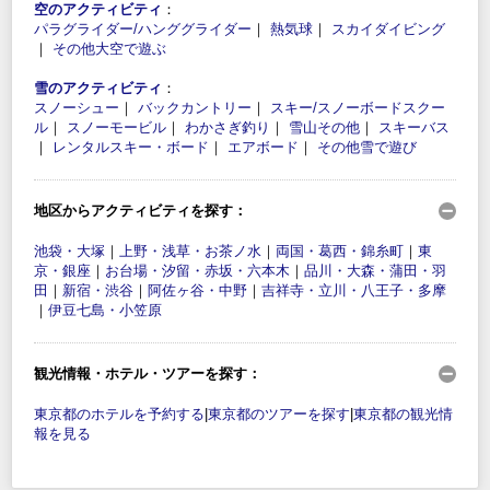
空のアクティビティ
：
パラグライダー/ハンググライダー
｜
熱気球
｜
スカイダイビング
｜
その他大空で遊ぶ
雪のアクティビティ
：
スノーシュー
｜
バックカントリー
｜
スキー/スノーボードスクー
ル
｜
スノーモービル
｜
わかさぎ釣り
｜
雪山その他
｜
スキーバス
｜
レンタルスキー・ボード
｜
エアボード
｜
その他雪で遊び
地区からアクティビティを探す：
池袋・大塚
｜
上野・浅草・お茶ノ水
｜
両国・葛西・錦糸町
｜
東
京・銀座
｜
お台場・汐留・赤坂・六本木
｜
品川・大森・蒲田・羽
田
｜
新宿・渋谷
｜
阿佐ヶ谷・中野
｜
吉祥寺・立川・八王子・多摩
｜
伊豆七島・小笠原
観光情報・ホテル・ツアーを探す：
東京都のホテルを予約する
|
東京都のツアーを探す
|
東京都の観光情
報を見る