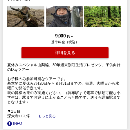
9,000
円 ～
基準料金（税込）
詳細を見る
夏休みスペシャル山梨編、30年週末別荘生活プレゼンツ、子供向け
のDayツアー
お子様のみ参加可能なツアーです。
基本的に夏休み7月20日から８月31日までの、毎週、火曜日から水
曜日で開催予定です。
親の皆様送迎のみ実施ください。（調布駅まで電車で移動可能な小
学生は、駅までお迎えに上がることも可能です。送りも調布駅まで
となります）
▼1日目
深大寺バス停
.....もっと見る
INFO