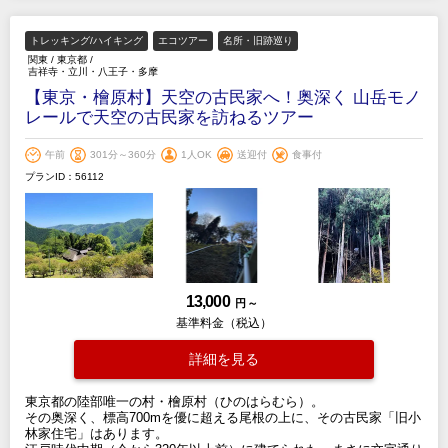
トレッキング/ハイキング
エコツアー
名所・旧跡巡り
関東
/
東京都
/
吉祥寺・立川・八王子・多摩
【東京・檜原村】天空の古民家へ！奥深く 山岳モノ
レールで天空の古民家を訪ねるツアー
午前
301分～360分
1人OK
送迎付
食事付
プランID：56112
13,000
円 ～
基準料金（税込）
詳細を見る
東京都の陸部唯一の村・檜原村（ひのはらむら）。
その奥深く、標高700mを優に超える尾根の上に、その古民家「旧小
林家住宅」はあります。