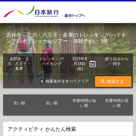
吉祥寺・立川・八王子・多摩のトレッキング/ハイキ
ングのオプショナルツアー・体験予約
：5件
吉祥寺・立
トレッキング/
2026年8
絞り込みから
川・八王子・
ハイキング
月14日
探す
多摩
(金)
検索する
検索条件をすべてクリア
所要時間が短
所要時間が長
安い順
高い順
い順
い順
アクティビティ かんたん検索