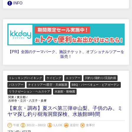
INFO
【PR】全国のテーマパーク、施設チケット、オプショナルツアーを
販売！
トレッキング/ハイキング
ケイビング
エコツアー
川釣り/湖釣り/渓流釣堀
バスツアー
ナイトツアー/星空・天体観測
BBQ・バーベキュー・ビアガーデン
リラクゼーション・ヘルスケア
水族館・動物園
関東
/
東京都
/
吉祥寺・立川・八王子・多摩
【東京・調布】夏スペ第三弾＠山梨、子供のみ、ミ
ヤマ探し釣り樹海洞窟探検、水族館8時間
午後
301分～360分
1人OK
送迎付
食事付
プランID：47175