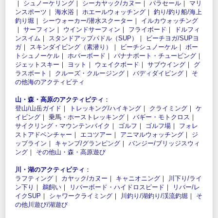
｜
シュノーケリング
｜
シーカヤック/カヌー
｜
パラセール
｜
マリ
ンスポーツ
｜
海水浴
｜
ホエールウォッチング
｜
釣り/釣り船/海上
釣り堀
｜
シーウォーカー/潜水スクーター
｜
イルカウォッチング
｜
サーフィン
｜
ウインドサーフィン
｜
フライボード
｜
ドルフィ
ンスイム
｜
スタンドアップパドル（SUP）
｜
ビーチヨガ/SUPヨ
ガ
｜
スキンダイビング（素潜り）
｜
ビーチシュノーケル
｜
ボー
トシュノーケル
｜
ホバーボード
｜
バナナボート・チュービング
｜
ジェットスキー
｜
ヨット
｜
ウェイクボード
｜
サブウイング
｜
グ
ラスボート
｜
クルーズ・クルージング
｜
バディダイビング
｜
そ
の他海のアクティビティ
山・森・高原のアクティビティ
：
登山/山岳ガイド
｜
トレッキング/ハイキング
｜
クライミング
｜
ケ
イビング
｜
乗馬・ホーストレッキング
｜
バギー・モトクロス
｜
サイクリング・マウンテンバイク
｜
ゴルフ
｜
ゴルフ場
｜
フォレ
ストアドベンチャー
｜
エコツアー
｜
アニマルウォッチング
｜
ジ
ップライン
｜
キャンプ/グランピング
｜
バンジー/ブリッジスウィ
ング
｜
その他山・森・高原遊び
川・湖のアクティビティ
：
ラフティング
｜
カヤック/カヌー
｜
キャニオニング
｜
川下り/ライ
ン下り
｜
鵜飼い
｜
リバーボード・ハイドロスピード
｜
リバー/レ
イクSUP
｜
シャワークライミング
｜
川釣り/湖釣り/渓流釣堀
｜
そ
の他川遊び/湖遊び