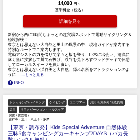
14,000
円 ～
基準料金（税込）
詳細を見る
新宿から西に1時間ちょっとの超穴場スポットで電動サイクリング＆
秘境探検！
東京とは思えない大自然と里山の風景の中、現地ガイドが案内する
特別なルートでご案内します。
電動アシストの力を借りて楽々と坂を登り、巨木に出会い、清流に
泳ぐ魚に挨拶して川で石投げ、渓谷を見下ろすウッドデッキで休憩
してローカルスイーツを買い食い。
東京とは思えない渓谷美と大自然、隠れ名所をアトラクションのよ
うに
.....もっと見る
INFO
トレッキング/ハイキング
ケイビング
エコツアー
川釣り/湖釣り/渓流釣堀
温泉
リラクゼーション・ヘルスケア
関東
/
東京都
/
吉祥寺・立川・八王子・多摩
【東京・調布発】Kids Special Adventure 自然体験
三昧5食キャンピングカーキャンプ2DAYS（バカ長
靴レンタル無料）