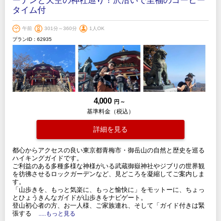
ーデンと天空の神社巡り！沢沿いで至福のコーヒー
タイム付
午前
301分～360分
1人OK
プランID：62935
4,000
円 ～
基準料金（税込）
詳細を見る
都心からアクセスの良い東京都青梅市・御岳山の自然と歴史を巡る
ハイキングガイドです。
ご利益のある多種多様な神様がいる武蔵御嶽神社やジブリの世界観
を彷彿させるロックガーデンなど、見どころを凝縮してご案内しま
す。
「山歩きを、もっと気楽に、もっと愉快に」をモットーに、ちょっ
とひょうきんなガイドが山歩きをナビゲート。
登山初心者の方、お一人様、ご家族連れ、そして「ガイド付きは緊
張する
.....もっと見る