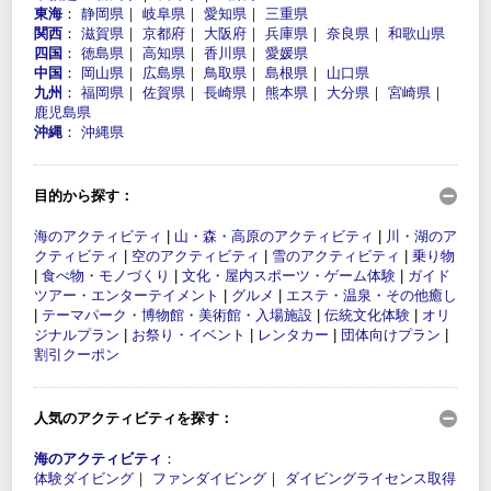
東海
：
静岡県
｜
岐阜県
｜
愛知県
｜
三重県
関西
：
滋賀県
｜
京都府
｜
大阪府
｜
兵庫県
｜
奈良県
｜
和歌山県
四国
：
徳島県
｜
高知県
｜
香川県
｜
愛媛県
中国
：
岡山県
｜
広島県
｜
鳥取県
｜
島根県
｜
山口県
九州
：
福岡県
｜
佐賀県
｜
長崎県
｜
熊本県
｜
大分県
｜
宮崎県
｜
鹿児島県
沖縄
：
沖縄県
目的から探す：
海のアクティビティ
|
山・森・高原のアクティビティ
|
川・湖のア
クティビティ
|
空のアクティビティ
|
雪のアクティビティ
|
乗り物
|
食べ物・モノづくり
|
文化・屋内スポーツ・ゲーム体験
|
ガイド
ツアー・エンターテイメント
|
グルメ
|
エステ・温泉・その他癒し
|
テーマパーク・博物館・美術館・入場施設
|
伝統文化体験
|
オリ
ジナルプラン
|
お祭り・イベント
|
レンタカー
|
団体向けプラン
|
割引クーポン
人気のアクティビティを探す：
海のアクティビティ
：
体験ダイビング
｜
ファンダイビング
｜
ダイビングライセンス取得