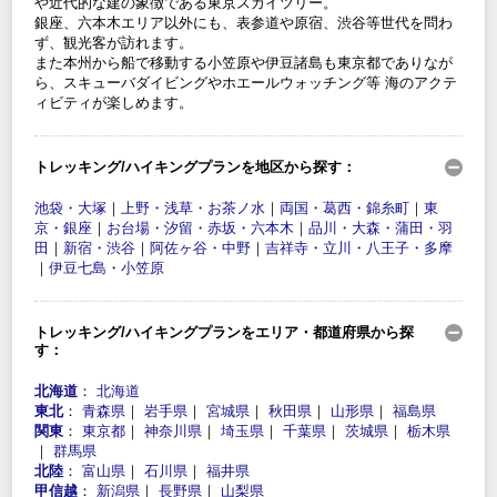
や近代的な建の象徴である東京スカイツリー。
銀座、六本木エリア以外にも、表参道や原宿、渋谷等世代を問わ
ず、観光客が訪れます。
また本州から船で移動する小笠原や伊豆諸島も東京都でありなが
ら、スキューバダイビングやホエールウォッチング等 海のアクテ
ィビティが楽しめます。
トレッキング/ハイキングプランを地区から探す：
池袋・大塚
｜
上野・浅草・お茶ノ水
｜
両国・葛西・錦糸町
｜
東
京・銀座
｜
お台場・汐留・赤坂・六本木
｜
品川・大森・蒲田・羽
田
｜
新宿・渋谷
｜
阿佐ヶ谷・中野
｜
吉祥寺・立川・八王子・多摩
｜
伊豆七島・小笠原
トレッキング/ハイキングプランをエリア・都道府県から探
す：
北海道
：
北海道
東北
：
青森県
｜
岩手県
｜
宮城県
｜
秋田県
｜
山形県
｜
福島県
関東
：
東京都
｜
神奈川県
｜
埼玉県
｜
千葉県
｜
茨城県
｜
栃木県
｜
群馬県
北陸
：
富山県
｜
石川県
｜
福井県
甲信越
：
新潟県
｜
長野県
｜
山梨県