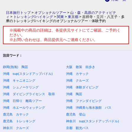
日本旅行トップ
>
オプショナルツアー
>
山・森・高原のアクティビテ
ィ
>
トレッキング/ハイキング
>
関東
>
東京都
>
吉祥寺・立川・八王子・多
摩のトレッキング/ハイキングのオプショナルツアー・体験予約
※掲載中の商品の詳細は、各提供元サイトにてご確認、ご予約く
ださい。
※お問い合わせは、商品提供元へご連絡ください。
注目ワード：
静岡(熱海) 陶芸
大阪 散策 街歩き
沖縄 sup(スタンドアップパドル)
沖縄 カヤック
沖縄 キャニオニング
沖縄 クルーズ
沖縄 シュノーケリング
沖縄 体験ダイビング
沖縄 ダイビングライセンス 取得
沖縄 陶芸
沖縄 日帰り 離島ツアー
沖縄 ファンダイビング
沖縄 ホエールウォッチング
沖縄 沖縄美ら海水族館 バス
鹿児島 カヤック
鹿児島 登山
鹿児島 トレッキング
神奈川 sup(スタンドアップパドル)
神奈川 クルーズ
京都 観光バス