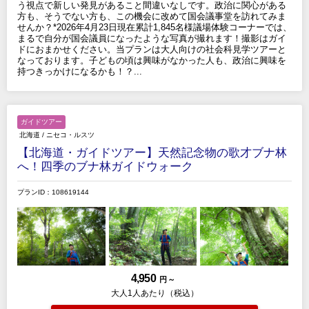
う視点で新しい発見があること間違いなしです。政治に関心がある
方も、そうでない方も、この機会に改めて国会議事堂を訪れてみま
せんか？*2026年4月23日現在累計1,845名様議場体験コーナーでは、
まるで自分が国会議員になったような写真が撮れます！撮影はガイ
ドにおまかせください。当プランは大人向けの社会科見学ツアーと
なっております。子どもの頃は興味がなかった人も、政治に興味を
持つきっかけになるかも！？...
ガイドツアー
北海道
/
ニセコ・ルスツ
【北海道・ガイドツアー】天然記念物の歌才ブナ林
へ！四季のブナ林ガイドウォーク
プランID：108619144
4,950
円 ～
大人1人あたり（税込）