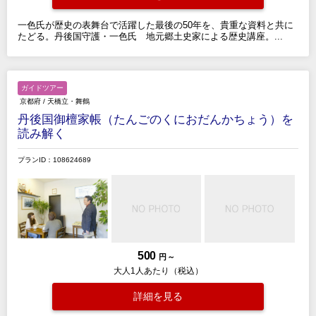
一色氏が歴史の表舞台で活躍した最後の50年を、貴重な資料と共に
たどる。丹後国守護・一色氏 地元郷土史家による歴史講座。...
ガイドツアー
京都府
/
天橋立・舞鶴
丹後国御檀家帳（たんごのくにおだんかちょう）を
読み解く
プランID：108624689
500
円 ～
大人1人あたり（税込）
詳細を見る