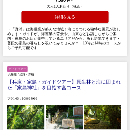
円 ～
大人1人あたり（税込）
詳細を見る
・「真浦」は海運業が盛んな地域！海にまつわる独特な風景が楽し
めます・ガイドが、海運業の背景や、由来などお話しながらご案
内・家島のお店が集中しているエリアだから、魚も堪能できます・
普段の家島の暮らしを覗いてみませんか？・10時と14時のコースか
らご予約可能です...
ガイドツアー
兵庫県
/
姫路・赤穂
【兵庫・家島・ガイドツアー】原生林と海に囲まれ
た「家島神社」を目指す宮コース
プランID：108624992