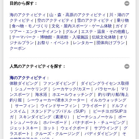
目的から探す：
海のアクティビティ
|
山・森・高原のアクティビティ
|
川・湖のア
クティビティ
|
空のアクティビティ
|
雪のアクティビティ
|
乗り物
|
食べ物・モノづくり
|
文化・屋内スポーツ・ゲーム体験
|
ガイド
ツアー・エンターテイメント
|
グルメ
|
エステ・温泉・その他癒し
|
テーマパーク・博物館・美術館・入場施設
|
伝統文化体験
|
オリ
ジナルプラン
|
お祭り・イベント
|
レンタカー
|
団体向けプラン
|
クーポン
人気のアクティビティを探す：
海のアクティビティ
：
体験ダイビング
｜
ファンダイビング
｜
ダイビングライセンス取得
｜
シュノーケリング
｜
シーカヤック/カヌー
｜
パラセール
｜
マリ
ンスポーツ
｜
海水浴
｜
ホエールウォッチング
｜
釣り/釣り船/海上
釣り堀
｜
シーウォーカー/潜水スクーター
｜
イルカウォッチング
｜
サーフィン
｜
ウインドサーフィン
｜
フライボード
｜
ドルフィ
ンスイム
｜
スタンドアップパドル（SUP）
｜
ビーチヨガ/SUPヨ
ガ
｜
スキンダイビング（素潜り）
｜
ビーチシュノーケル
｜
ボー
トシュノーケル
｜
ホバーボード
｜
バナナボート・チュービング
｜
ジェットスキー
｜
ヨット
｜
ウェイクボード
｜
サブウイング
｜
グ
ラスボート
｜
クルーズ・クルージング
｜
バディダイビング
｜
そ