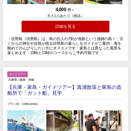
4,000
円 ～
大人1人あたり（税込）
詳細を見る
・坊勢島（坊勢島）は、島の住人の7割が漁師という漁師の島！・古
くからの神社や自然が残る坊勢島の暮らしをガイドがご案内・海を
眺めてのんびりしたい方にオススメです・家島とは異なった風景を
楽しめます・10時と13時のコースからご予約可能です...
ガイドツアー
兵庫県
/
姫路・赤穂
【兵庫・家島・ガイドツアー】真浦散策と家島の造
船所で「ガット船」見学
プランID：108624994