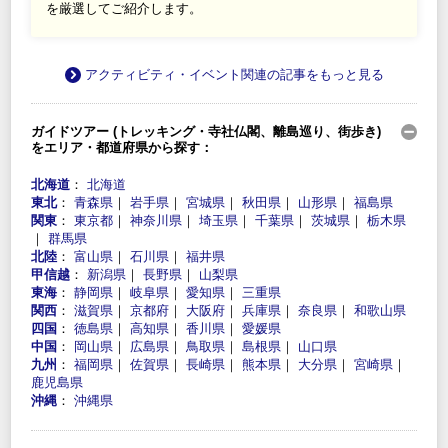
を厳選してご紹介します。
アクティビティ・イベント関連の記事をもっと見る
ガイドツアー (トレッキング・寺社仏閣、離島巡り、街歩き)
をエリア・都道府県から探す：
北海道
：
北海道
東北
：
青森県
｜
岩手県
｜
宮城県
｜
秋田県
｜
山形県
｜
福島県
関東
：
東京都
｜
神奈川県
｜
埼玉県
｜
千葉県
｜
茨城県
｜
栃木県
｜
群馬県
北陸
：
富山県
｜
石川県
｜
福井県
甲信越
：
新潟県
｜
長野県
｜
山梨県
東海
：
静岡県
｜
岐阜県
｜
愛知県
｜
三重県
関西
：
滋賀県
｜
京都府
｜
大阪府
｜
兵庫県
｜
奈良県
｜
和歌山県
四国
：
徳島県
｜
高知県
｜
香川県
｜
愛媛県
中国
：
岡山県
｜
広島県
｜
鳥取県
｜
島根県
｜
山口県
九州
：
福岡県
｜
佐賀県
｜
長崎県
｜
熊本県
｜
大分県
｜
宮崎県
｜
鹿児島県
沖縄
：
沖縄県