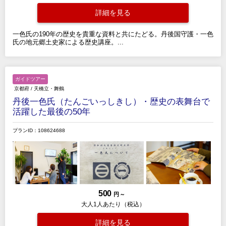
詳細を見る
一色氏の190年の歴史を貴重な資料と共にたどる。丹後国守護・一色
氏の地元郷土史家による歴史講座。...
ガイドツアー
京都府
/
天橋立・舞鶴
丹後一色氏（たんごいっしきし）・歴史の表舞台で
活躍した最後の50年
プランID：108624688
500
円 ～
大人1人あたり（税込）
詳細を見る