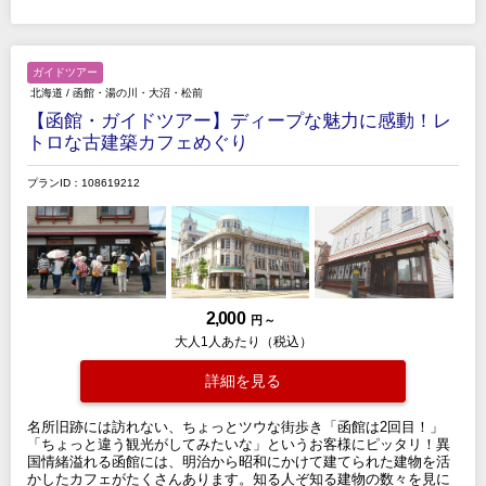
ガイドツアー
北海道
/
函館・湯の川・大沼・松前
【函館・ガイドツアー】ディープな魅力に感動！レ
トロな古建築カフェめぐり
プランID：108619212
2,000
円 ～
大人1人あたり（税込）
詳細を見る
名所旧跡には訪れない、ちょっとツウな街歩き「函館は2回目！」
「ちょっと違う観光がしてみたいな」というお客様にピッタリ！異
国情緒溢れる函館には、明治から昭和にかけて建てられた建物を活
かしたカフェがたくさんあります。知る人ぞ知る建物の数々を見に