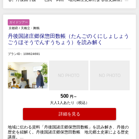
ガイドツアー
京都府
/
天橋立・舞鶴
丹後国諸庄郷保惣田数帳（たんごのくにしょしょう
ごうほそうでんすうちょう）を読み解く
プランID：108624691
500
円 ～
大人1人あたり（税込）
詳細を見る
地域に伝わる資料「丹後国諸庄郷保惣田数帳」を読み解き、丹後の
歴史を紐解く。丹後国諸庄郷保惣田数帳 地元郷土史家による歴史
講座。...