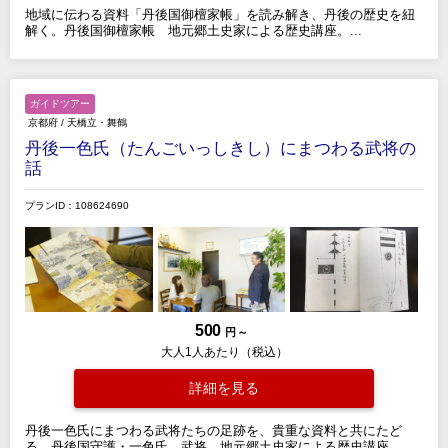
地域に伝わる資料「丹後国御檀家帳」を読み解き、丹後の歴史を紐
解く。丹後国御檀家帳 地元郷土史家による歴史講座。...
ガイドツアー
京都府
/
天橋立・舞鶴
丹後一色氏（たんごいっしきし）にまつわる武将の
話
プランID：108624690
500
円 ～
大人1人あたり（税込）
詳細を見る
丹後一色氏にまつわる武将たちの足跡を、貴重な資料と共にたど
る。丹後国守護・一色氏 武将 地元郷土史家による歴史講座。...