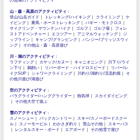
の他海のアクティビティ
山・森・高原のアクティビティ
：
登山/山岳ガイド
｜
トレッキング/ハイキング
｜
クライミング
｜
ケ
イビング
｜
乗馬・ホーストレッキング
｜
バギー・モトクロス
｜
サイクリング・マウンテンバイク
｜
ゴルフ
｜
ゴルフ場
｜
フォレ
ストアドベンチャー
｜
エコツアー
｜
アニマルウォッチング
｜
ジ
ップライン
｜
キャンプ/グランピング
｜
バンジー/ブリッジスウィ
ング
｜
その他山・森・高原遊び
川・湖のアクティビティ
：
ラフティング
｜
カヤック/カヌー
｜
キャニオニング
｜
川下り/ライ
ン下り
｜
鵜飼い
｜
リバーボード・ハイドロスピード
｜
リバー/レ
イクSUP
｜
シャワークライミング
｜
川釣り/湖釣り/渓流釣堀
｜
そ
の他川遊び/湖遊び
空のアクティビティ
：
パラグライダー/ハンググライダー
｜
熱気球
｜
スカイダイビング
｜
その他大空で遊ぶ
雪のアクティビティ
：
スノーシュー
｜
バックカントリー
｜
スキー/スノーボードスクー
ル
｜
スノーモービル
｜
わかさぎ釣り
｜
雪山その他
｜
スキーバス
｜
レンタルスキー・ボード
｜
エアボード
｜
その他雪で遊び