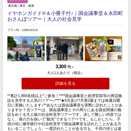
ガイドツアー
東京都
/
東京・銀座
イヤホンガイド®＆小冊子付♪｜国会議事堂＆永田町
おさんぽツアー｜大人の社会見学
プランID：108619124
3,300
円 ～
大人1人あたり（税込）
詳細を見る
**累計1,800名様以上*ご参加！****国会議事堂と総理官邸等の周辺施
設を見学する人気のツアー♪****★6月及び7月第2週までは毎週日曜
日に実施いたします♪**あなたは国会議事堂を実際に訪れたことがあ
りますか？当ツアーは、国会議事堂とその周りにある国会関連の施
設をめぐる大人版の社会科見学ツアーです。決して難しい内容では
なく、肩の力を抜いて"観光"できるツアーです。もしかしたら、子
供の頃に修学旅行や社会科見学で国会議事堂を訪れたことがある方
もいることでしょう。一度訪れたことがある方も、子供の頃とは違