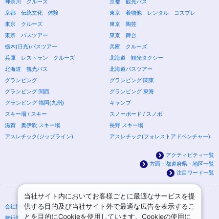
神奈川 クルーズ
京都 観光バス
京都 伝統文化 体験
東京 着物他 レンタル コスプレ
東京 クルーズ
東京 陶芸
東京 バスツアー
東京 舞台
栃木(日光)バスツアー
兵庫 クルーズ
兵庫 レストラン クルーズ
北海道 観光タクシー
北海道 観光バス
北海道バスツアー
グランピング
グランピング 関東
グランピング 関西
グランピング 東海
グランピング 福岡(九州)
キャンプ
スキー場 / スキー
スノーボード / スノボ
滋賀 奥伊吹 スキー場
長野 スキー場
アスレチック(ジップライン)
アスレチック(フォレストアドベンチャー)
アクティビティ一覧
方面・都道府県・地区一覧
注目ワード一覧
当社サイト内においてお客様ごとに最適なサービスを提
供する目的及び当社サイト外で最適な広告を表示するこ
会社情報
プライバシーポリシー
とを目的にCookieを使用しています。Cookieの使用に
旅行業登録票・約款
規約集