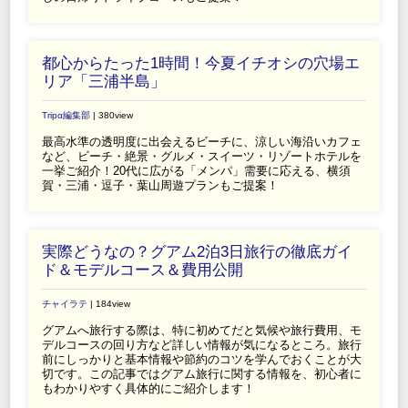
都心からたった1時間！今夏イチオシの穴場エ
リア「三浦半島」
Tripα編集部
| 380view
最高水準の透明度に出会えるビーチに、涼しい海沿いカフェ
など、ビーチ・絶景・グルメ・スイーツ・リゾートホテルを
一挙ご紹介！20代に広がる「メンパ」需要に応える、横須
賀・三浦・逗子・葉山周遊プランもご提案！
実際どうなの？グアム2泊3日旅行の徹底ガイ
ド＆モデルコース＆費用公開
チャイラテ
| 184view
グアムへ旅行する際は、特に初めてだと気候や旅行費用、モ
デルコースの回り方など詳しい情報が気になるところ。旅行
前にしっかりと基本情報や節約のコツを学んでおくことが大
切です。この記事ではグアム旅行に関する情報を、初心者に
もわかりやすく具体的にご紹介します！