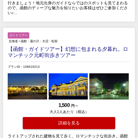
行きましょう！地元出身のガイドならではのスポットも見てまわる
ので、函館のディープな魅力を知りたいお客様はぜひご参加くださ
い♪...
ガイドツアー
北海道
/
函館・湯の川・大沼・松前
【函館・ガイドツアー】幻想に包まれる夕暮れ。ロ
マンチック元町街歩きツアー
プランID：108619213
1,500
円 ～
大人1人あたり（税込）
詳細を見る
ライトアップされた建物を見て歩く、ロマンチックな街歩き。函館