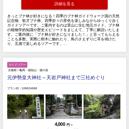
詳細を見る
きっとブナ林が好きになる！四季のブナ林ガイドウォーク国の天然
記念物、歌才ブナ林。四季折々の景色を楽しみながらゆっくり歩く
ガイドツアーです。ご案内するのは里山に住む地元ガイド。ブナ林
の植物学的知識や歴史エピソードをまじえて、丁寧に解説いたしま
す。ご案内後に「ブナ林が好きになりました！」と言ってもらえる
ことも多数。実際に樹木に触れたり、鳥のさえずりに耳を傾けた
り、五感で楽しめるツアーです。...
ガイドツアー
京都府
/
亀岡・福知山・湯の花
元伊勢皇大神社～天岩戸神社まで三社めぐり
プランID：108624686
4,000
円 ～