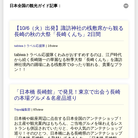
日本全国の観光ガイド記事：
【10/6（火）出発】諏訪神社の桟敷席から観る
長崎の秋の大祭「長崎くんち」2日間
tabiwaトラベル応援隊
| 16view
tabiwaトラベル応援隊くわみがおすすめするのは、江戸時代
から続く長崎随一の華麗なる秋季大祭「長崎くんち」を諏訪
神社境内の踊場にある桟敷席でゆったり観れる、貴重なプラ
ン！！
「日本橋 長崎館」で発見！東京で出会う長崎
の本場グルメ＆名産品巡り
Tripα編集部
| 65view
日本橋や銀座周辺に点在する日本全国のアンテナショップ！
お土産や観光案内はもちろん、ご当地グルメを味わえるレス
トランも併設されていたりと、今や人気のアンテナショップ
巡り！そのひとつ、日本橋にある長崎県のアンテナショップ