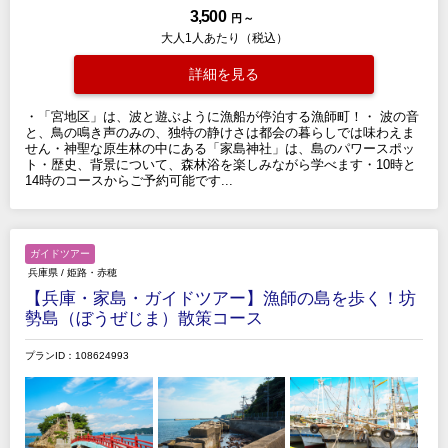
3,500
円 ～
大人1人あたり（税込）
詳細を見る
・「宮地区」は、波と遊ぶように漁船が停泊する漁師町！・ 波の音
と、鳥の鳴き声のみの、独特の静けさは都会の暮らしでは味わえま
せん・神聖な原生林の中にある「家島神社」は、島のパワースポッ
ト・歴史、背景について、森林浴を楽しみながら学べます・10時と
14時のコースからご予約可能です...
ガイドツアー
兵庫県
/
姫路・赤穂
【兵庫・家島・ガイドツアー】漁師の島を歩く！坊
勢島（ぼうぜじま）散策コース
プランID：108624993