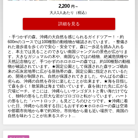
2,200
円 ～
大人1人あたり（税込）
詳細を見る
・手つかずの森。沖縄の大自然を感じられるガイドツアー！・約
600mのコースでは100種類の動植物が確認されています。・整備さ
れた遊歩道を歩くので安心・安全です。森に一歩足を踏み入れる
と、本土では見ることのできない南国ジャングルの景色が広がりま
す。大きなガジュマルの木や、南国ならではの植物、絶滅危惧種や
天然記念物など、手つかずのホロホローの森では、約100種類の動植
物が確認されています。★国定公園として保護された森サンゴ礁由
来の石灰岩地帯に広がる亜熱帯の森。国定公園に指定されているた
め、開発が制限され、自然が保護されてきました。やんばるの森に
劣らぬ、沖縄の自然を存分に楽しむことが出来ます。★海を目指し
て森を歩く！散策路は海まで続いています。森を抜けた先に広がる
穴場ビーチ。そこには、沖縄らしいサンゴダストと青い海だけでな
く、独特の形をした巨大な岩がゴロゴロと転がっています。ハート
の形をした「ハートロック」も見どころのひとつです。★沖縄に着
いた日、沖縄から出発する日にもおすすめ★ホロホローの森は空港
や那覇市街地から車で約30分。市街地から最も近い場所で、南国の
自然を味わうことが出来るスポット...