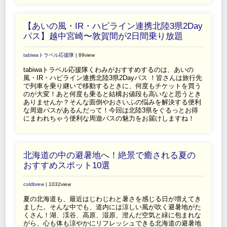
【あいの風・IR・ハピライン連携北陸3県2Day
パス】越中宮崎〜敦賀間が2日間乗り放題
tabiwaトラベル応援隊
| 89view
tabiwaトラベル応援隊くわみがおすすめするのは、あいの
風・IR・ハピライン連携北陸3県2Dayパス ！皆さんは旅行先
で列車を乗り継いで移動するときに、何度もチケットを買う
のが大変！あと何度も乗ると結構お値段も高いなと思うとき
ありませんか？そんな面倒やおさいふの悩みを解決する便利
な周遊パスがあるんだって！今回は北陸3県をぐるっとお得
にまわれちゃう便利な周遊パスの魅力をお届けしますね！
北海道の中の避暑地へ！絶景で癒される夏の
おすすめスポット10選
coldbrew
| 1032view
夏の北海道も、最近はじわじわと暑さを感じる日が増えてき
ました。そんな中でも、道内には涼しい風が吹く避暑地がた
くさん！湖、渓谷、高原、湿原、澄んだ空気と緑に包まれな
がら、心も体も涼やかにリフレッシュできる北海道の避暑地