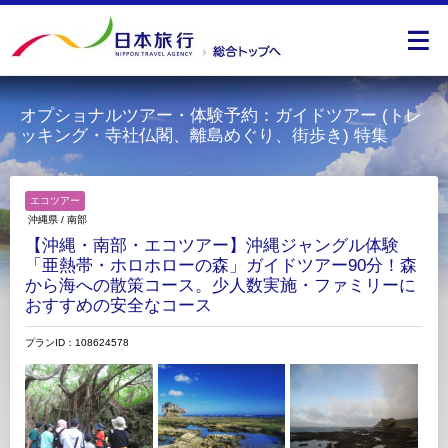
オプショナルツアー・体験予約：ガイドツアー (トレ
ッキング・寺社仏閣、離島めぐり、街歩き) 特集
エコツアー
沖縄県
/
南部
【沖縄・南部・エコツアー】沖縄ジャングル体験
「亜熱帯・ホロホローの森」ガイドツアー90分！森
から海への散策コース。少人数実施・ファミリーに
おすすめの安全なコース
プランID：108624578