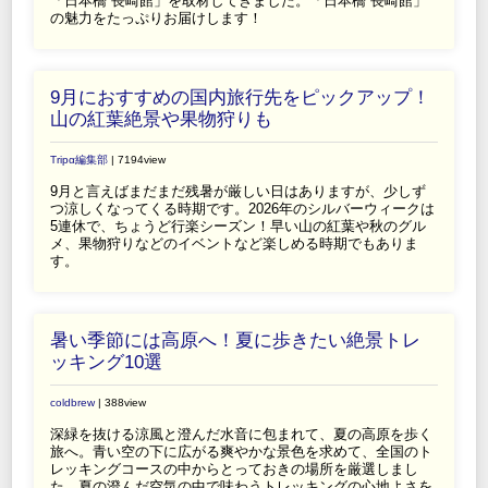
「日本橋 長崎館」を取材してきました。「日本橋 長崎館」
の魅力をたっぷりお届けします！
9月におすすめの国内旅行先をピックアップ！
山の紅葉絶景や果物狩りも
Tripα編集部
| 7194view
9月と言えばまだまだ残暑が厳しい日はありますが、少しず
つ涼しくなってくる時期です。2026年のシルバーウィークは
5連休で、ちょうど行楽シーズン！早い山の紅葉や秋のグル
メ、果物狩りなどのイベントなど楽しめる時期でもありま
す。
暑い季節には高原へ！夏に歩きたい絶景トレ
ッキング10選
coldbrew
| 388view
深緑を抜ける涼風と澄んだ水音に包まれて、夏の高原を歩く
旅へ。青い空の下に広がる爽やかな景色を求めて、全国のト
レッキングコースの中からとっておきの場所を厳選しまし
た。夏の澄んだ空気の中で味わうトレッキングの心地よさを