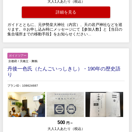
大人1人あたり（税込）
詳細を見る
ガイドとともに、元伊勢皇大神社（内宮）、天の岩戸神社などを巡
ります。※お申し込み時にメッセージにて【参加人数】と【当日の
集合場所までの移動手段】をお知らせください...
ガイドツアー
京都府
/
天橋立・舞鶴
丹後一色氏（たんごいっしきし）・190年の歴史語
り
プランID：108624687
500
円 ～
大人1人あたり（税込）