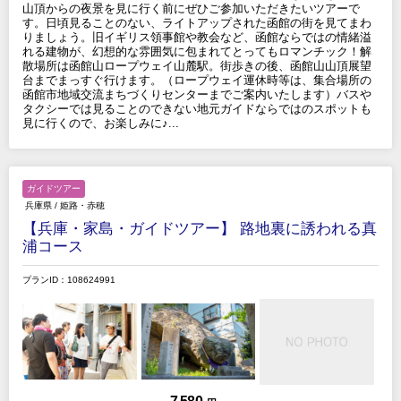
山頂からの夜景を見に行く前にぜひご参加いただきたいツアーで
す。日頃見ることのない、ライトアップされた函館の街を見てまわ
りましょう。旧イギリス領事館や教会など、函館ならではの情緒溢
れる建物が、幻想的な雰囲気に包まれてとってもロマンチック！解
散場所は函館山ロープウェイ山麓駅。街歩きの後、函館山山頂展望
台までまっすぐ行けます。（ロープウェイ運休時等は、集合場所の
函館市地域交流まちづくりセンターまでご案内いたします）バスや
タクシーでは見ることのできない地元ガイドならではのスポットも
見に行くので、お楽しみに♪...
ガイドツアー
兵庫県
/
姫路・赤穂
【兵庫・家島・ガイドツアー】 路地裏に誘われる真
浦コース
プランID：108624991
7,580