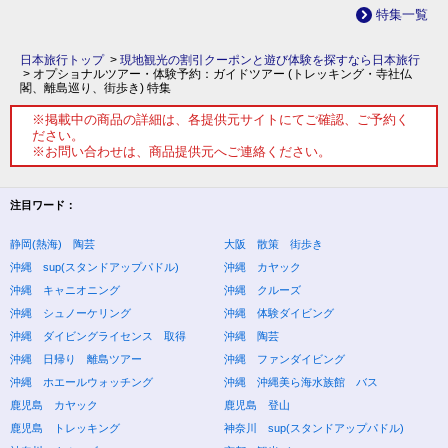
特集一覧
日本旅行トップ
>
現地観光の割引クーポンと遊び体験を探すなら日本旅行
>
オプショナルツアー・体験予約：ガイドツアー (トレッキング・寺社仏
閣、離島巡り、街歩き) 特集
※掲載中の商品の詳細は、各提供元サイトにてご確認、ご予約く
ださい。
※お問い合わせは、商品提供元へご連絡ください。
注目ワード：
静岡(熱海) 陶芸
大阪 散策 街歩き
沖縄 sup(スタンドアップパドル)
沖縄 カヤック
沖縄 キャニオニング
沖縄 クルーズ
沖縄 シュノーケリング
沖縄 体験ダイビング
沖縄 ダイビングライセンス 取得
沖縄 陶芸
沖縄 日帰り 離島ツアー
沖縄 ファンダイビング
沖縄 ホエールウォッチング
沖縄 沖縄美ら海水族館 バス
鹿児島 カヤック
鹿児島 登山
鹿児島 トレッキング
神奈川 sup(スタンドアップパドル)