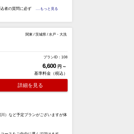
申込者の質問に必ず
.....もっと見る
関東
/
茨城県
/
水戸・大洗
プランID：108
6,600
円 ～
基準料金（税込）
詳細を見る
沼川）など予定プランがございますが体
たコースをご自由に選んで頂けます。