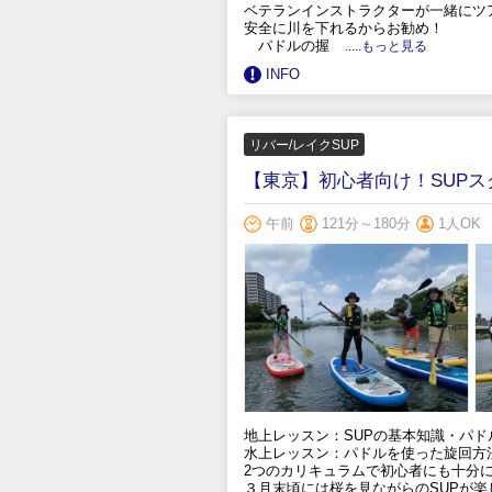
ベテランインストラクターが一緒にツ
安全に川を下れるからお勧め！
パドルの握
.....もっと見る
INFO
リバー/レイクSUP
【東京】初心者向け！SUP
午前
121分～180分
1人OK
地上レッスン：SUPの基本知識・パド
水上レッスン：パドルを使った旋回方
2つのカリキュラムで初心者にも十分に
３月末頃には桜を見ながらのSUPが