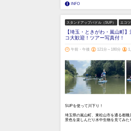
INFO
スタンドアップパドル（SUP）
エコツ
【埼玉・ときがわ・嵐山町】池
コ大歓迎！ツアー写真付！
午前・午後
121分～180分
1
SUPを使って川下り！
埼玉県の嵐山町、東松山市を通る都幾
景色を楽しんだり水中生物を見てみた