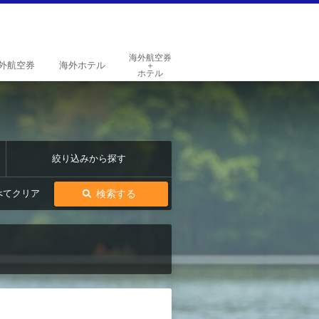
海外航空券
外
航空券
海外
ホテル
＋
ホテル
絞り込みから探す
検索する
べてクリア