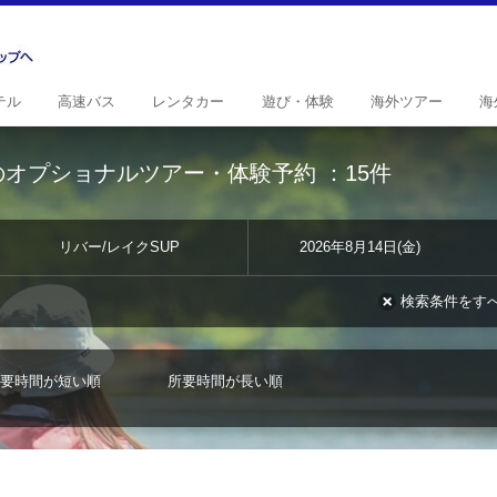
テル
高速
バス
レンタ
カー
遊び・
体験
海外
ツアー
海
Pのオプショナルツアー・体験予約
：15件
リバー/レイクSUP
2026年8月14日(金)
検索条件をす
要時間が短い順
所要時間が長い順