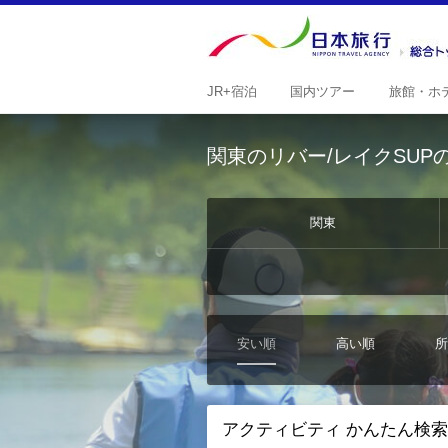
JR+
宿泊
国内
ツアー
旅館・
ホ
関東のリバー/レイクSU
関東
安い順
高い順
所
アクティビティ かんたん検索