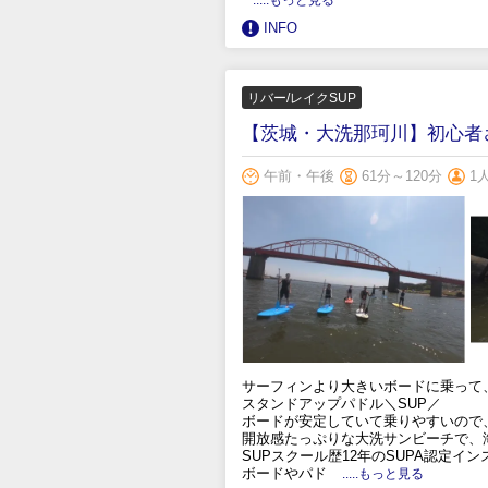
INFO
リバー/レイクSUP
【茨城・大洗那珂川】初心者
午前・午後
61分～120分
1
サーフィンより大きいボードに乗って
スタンドアップパドル＼SUP／
ボードが安定していて乗りやすいので
開放感たっぷりな大洗サンビーチで、
SUPスクール歴12年のSUPA認定
ボードやパド
.....もっと見る