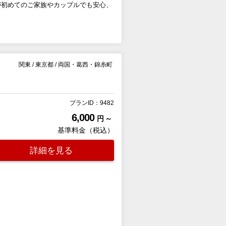
が初めてのご家族やカップルでも安心、
関東
/
東京都
/
両国・葛西・錦糸町
プランID：9482
6,000
円 ～
基準料金（税込）
詳細を見る