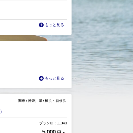
もっと見る
もっと見る
関東
/
神奈川県
/
横浜・新横浜
）
プランID：11343
5,000
円 ～