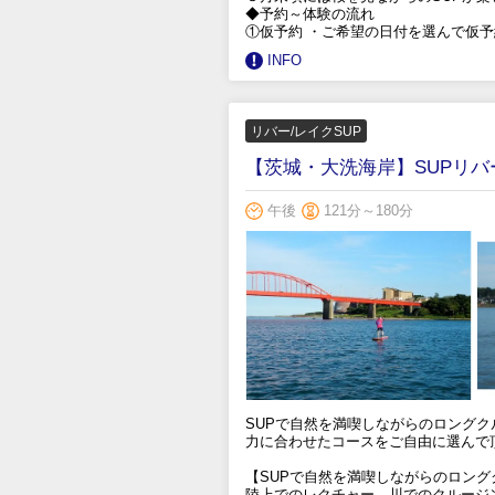
◆予約～体験の流れ
①仮予約 ・ご希望の日付を選んで仮
INFO
リバー/レイクSUP
【茨城・大洗海岸】SUPリ
午後
121分～180分
SUPで自然を満喫しながらのロング
力に合わせたコースをご自由に選んで
【SUPで自然を満喫しながらのロング
陸上でのレクチャー、川でのクルージ