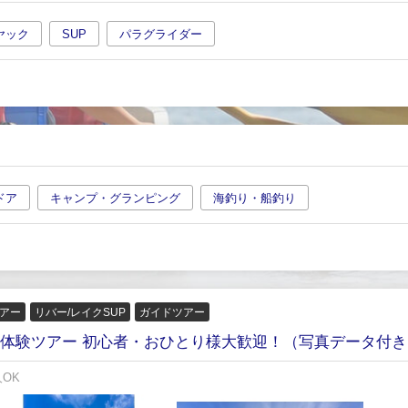
ヤック
SUP
パラグライダー
ドア
キャンプ・グランピング
海釣り・船釣り
アー
リバー/レイクSUP
ガイドツアー
P体験ツアー 初心者・おひとり様大歓迎！（写真データ付き
人OK