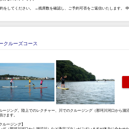
予約をしてください。 →残席数を確認し、ご予約可否をご返信いたします。 
バークルーズコース
クルージング。陸上でのレクチャー、川でのクルージング（那珂川河口から涸
頂けます。
クルージング】
ング（那珂川河口から涸沼川）など予定プランがございますが体力に合わせ