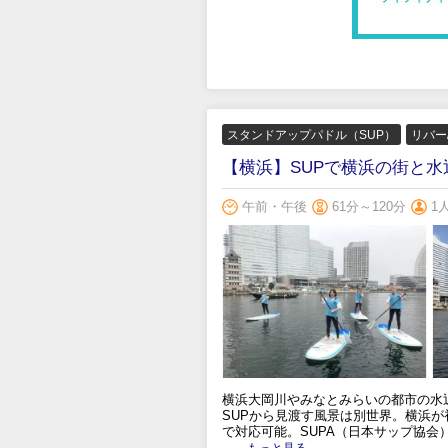
スタンドアップパドル（SUP）
リバー
【横浜】SUPで横浜の街と
午前・午後
61分～120分
1
横浜大岡川やみなとみらいの都市の水
SUPから見渡す風景は別世界。横浜
で対応可能。SUPA（日本サップ協会
.....もっと見る