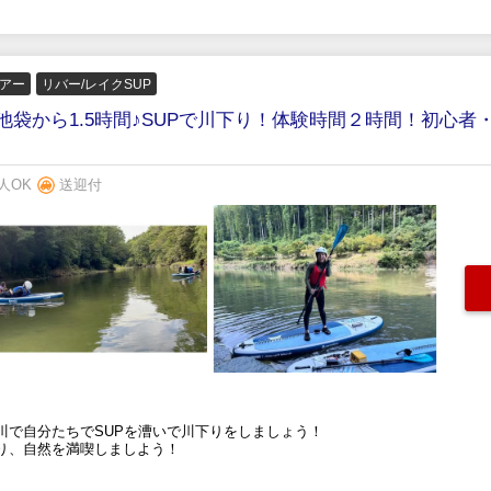
アー
リバー/レイクSUP
袋から1.5時間♪SUPで川下り！体験時間２時間！初心
人OK
送迎付
川で自分たちでSUPを漕いで川下りをしましょう！
り、自然を満喫しましよう！