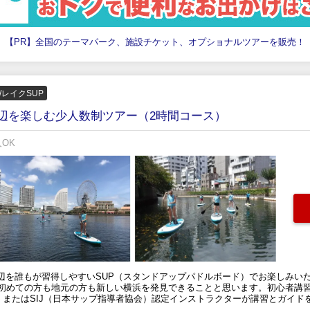
【PR】全国のテーマパーク、施設チケット、オプショナルツアーを販売！
/レイクSUP
水辺を楽しむ少人数制ツアー（2時間コース）
人OK
辺を誰もが習得しやすいSUP（スタンドアップパドルボード）でお楽しみい
が初めての方も地元の方も新しい横浜を発見できることと思います。初心者講習
）またはSIJ（日本サップ指導者協会）認定インストラクターが講習とガイド