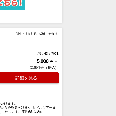
関東
/
神奈川県
/
横浜・新横浜
プランID：7071
5,000
円 ～
基準料金（税込）
詳細を見る
ただけます。
から経験者向け６kmミドルツアーま
をいたします。原則6名以内の