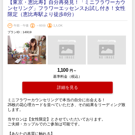
【東京・恵比寿】自分再発見！「ミニフラワーカウ
ンセリング」フラワーエッセンスお試し付き！女性
限定（恵比寿駅より徒歩8分）
午前・午後
～60分
1人OK
プランID：14919
1,100
円 ～
基準料金（税込）
詳細を見る
ミニフラワーカウンセリングで本当の自分に出会える！
26枚の花心理カードを並べていただき、その結果をリーディング致
します。
当サロンは【女性限定】とさせていただいております。
ご夫婦・カップルでのご参加は可能です。
【あなたの本質に触れる】