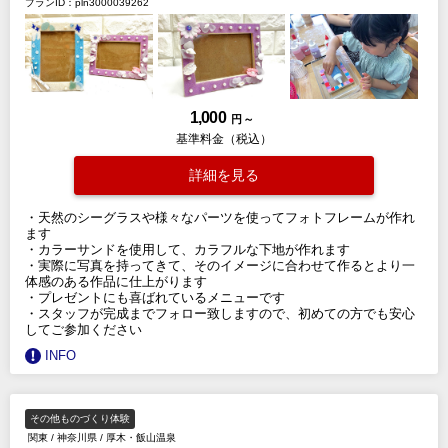
プランID：pln3000039262
1,000
円 ～
基準料金（税込）
詳細を見る
・天然のシーグラスや様々なパーツを使ってフォトフレームが作れ
ます
・カラーサンドを使用して、カラフルな下地が作れます
・実際に写真を持ってきて、そのイメージに合わせて作るとより一
体感のある作品に仕上がります
・プレゼントにも喜ばれているメニューです
・スタッフが完成までフォロー致しますので、初めての方でも安心
してご参加ください
INFO
その他ものづくり体験
関東
/
神奈川県
/
厚木・飯山温泉