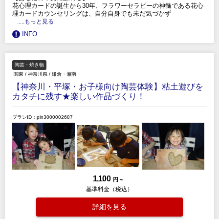
花心理カードの誕生から30年、フラワーセラピーの神髄である花心
理カードカウンセリングは、自分自身でも未だ気づかず
.....もっと見る
INFO
陶芸・焼き物
関東
/
神奈川県
/
鎌倉・湘南
【神奈川・平塚・お子様向け陶芸体験】粘土遊びを
カタチに残す★楽しい作品づくり！
プランID：pln3000002687
1,100
円 ～
基準料金（税込）
詳細を見る