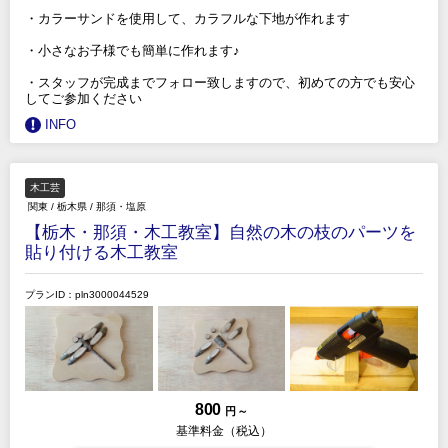
・カラーサンドを使用して、カラフルな下地が作れます
・小さなお子様でも簡単に作れます♪
・スタッフが完成までフォロー致しますので、初めての方でも安心
してご参加ください
INFO
木工芸
関東
/
栃木県
/
那須・塩原
【栃木・那須・木工教室】自然の木の枝のパーツを
貼り付ける木工教室
プランID：pln3000044529
800
円 ～
基準料金（税込）