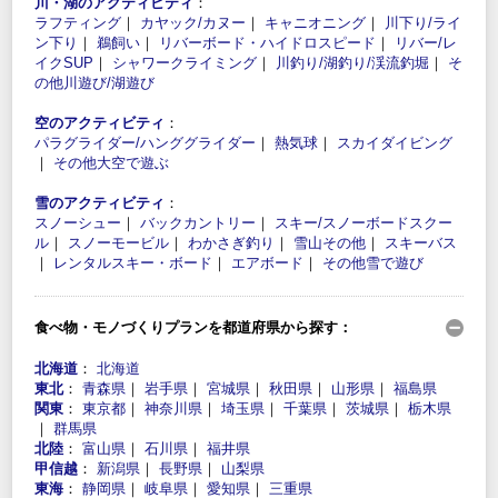
川・湖のアクティビティ
：
ラフティング
｜
カヤック/カヌー
｜
キャニオニング
｜
川下り/ライ
ン下り
｜
鵜飼い
｜
リバーボード・ハイドロスピード
｜
リバー/レ
イクSUP
｜
シャワークライミング
｜
川釣り/湖釣り/渓流釣堀
｜
そ
の他川遊び/湖遊び
空のアクティビティ
：
パラグライダー/ハンググライダー
｜
熱気球
｜
スカイダイビング
｜
その他大空で遊ぶ
雪のアクティビティ
：
スノーシュー
｜
バックカントリー
｜
スキー/スノーボードスクー
ル
｜
スノーモービル
｜
わかさぎ釣り
｜
雪山その他
｜
スキーバス
｜
レンタルスキー・ボード
｜
エアボード
｜
その他雪で遊び
食べ物・モノづくりプランを都道府県から探す：
北海道
：
北海道
東北
：
青森県
｜
岩手県
｜
宮城県
｜
秋田県
｜
山形県
｜
福島県
関東
：
東京都
｜
神奈川県
｜
埼玉県
｜
千葉県
｜
茨城県
｜
栃木県
｜
群馬県
北陸
：
富山県
｜
石川県
｜
福井県
甲信越
：
新潟県
｜
長野県
｜
山梨県
東海
：
静岡県
｜
岐阜県
｜
愛知県
｜
三重県