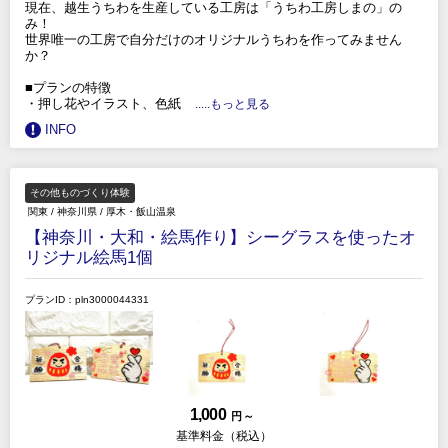
現在、越生うちわを生産している工房は「うちわ工房しまの」の
み！
世界唯一の工房で自分だけのオリジナルうちわを作ってみません
か？
■プランの特徴
・押し花やイラスト、色紙
.....もっと見る
INFO
その他ものづくり体験
関東
/
神奈川県
/
厚木・飯山温泉
【神奈川・大和・絵馬作り】シーグラスを使ったオ
リジナル絵馬1個
プランID：pln3000044331
1,000
円 ～
基準料金（税込）