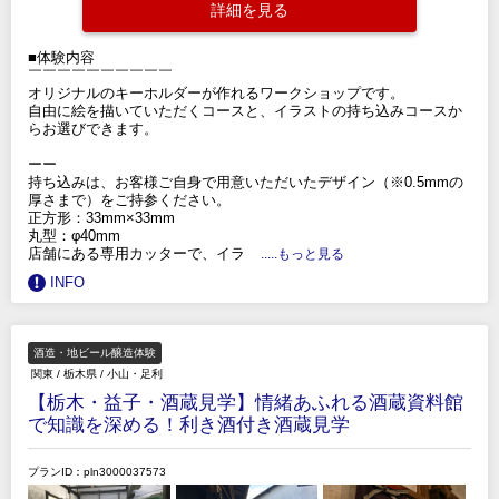
詳細を見る
■体験内容
￣￣￣￣￣￣￣￣￣￣
オリジナルのキーホルダーが作れるワークショップです。
自由に絵を描いていただくコースと、イラストの持ち込みコースか
らお選びできます。
ーー
持ち込みは、お客様ご自身で用意いただいたデザイン（※0.5mmの
厚さまで）をご持参ください。
正方形：33mm×33mm
丸型：φ40mm
店舗にある専用カッターで、イラ
.....もっと見る
INFO
酒造・地ビール醸造体験
関東
/
栃木県
/
小山・足利
【栃木・益子・酒蔵見学】情緒あふれる酒蔵資料館
で知識を深める！利き酒付き酒蔵見学
プランID：pln3000037573