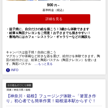
900
円 ～
基準料金（税込）
詳細を見る
・益子焼に、自分だけの絵を描こう！3歳から体験できます
・絵筆＆陶芸クレヨンをご用意！お子さまでも描きやすい！
・敷地内にはカフェ・レストラン・ギャラリーなどの施設も
キャンバスは益子焼！自由に描こう
マグカップや茶碗など好きな器を選び、絵付けを体験できます。陶
芸の絵付けには、絵筆と陶彩パステル（陶芸クレヨン）を使いま
す。陶彩パステル
.....もっと見る
INFO
その他ものづくり体験
関東
/
神奈川県
/
箱根
【神奈川・箱根】フュージング体験～「箸置き作
り」初心者でも簡単作業！箱根湯本駅からすぐ！