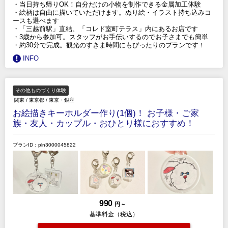
・当日持ち帰りOK！自分だけの小物を制作できる金属加工体験
・絵柄は自由に描いていただけます。ぬり絵・イラスト持ち込みコ
ースも選べます
・「三越前駅」直結、「コレド室町テラス」内にあるお店です
・3歳から参加可。スタッフがお手伝いするのでお子さまでも簡単
・約30分で完成。観光のすきま時間にもぴったりのプランです！
INFO
その他ものづくり体験
関東
/
東京都
/
東京・銀座
お絵描きキーホルダー作り(1個)！ お子様・ご家
族・友人・カップル・おひとり様におすすめ！
プランID：pln3000045822
990
円 ～
基準料金（税込）