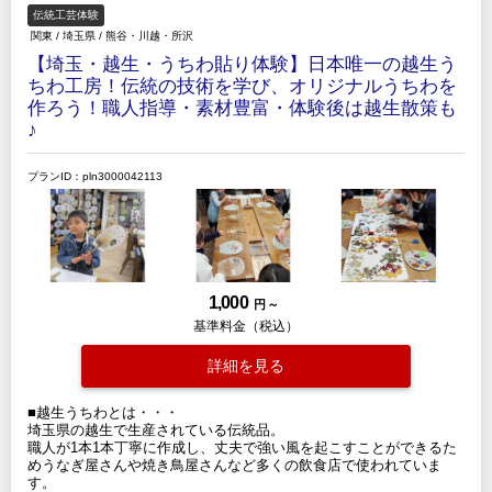
伝統工芸体験
関東
/
埼玉県
/
熊谷・川越・所沢
【埼玉・越生・うちわ貼り体験】日本唯一の越生う
ちわ工房！伝統の技術を学び、オリジナルうちわを
作ろう！職人指導・素材豊富・体験後は越生散策も
♪
プランID：pln3000042113
1,000
円 ～
基準料金（税込）
詳細を見る
■越生うちわとは・・・
埼玉県の越生で生産されている伝統品。
職人が1本1本丁寧に作成し、丈夫で強い風を起こすことができるた
めうなぎ屋さんや焼き鳥屋さんなど多くの飲食店で使われていま
す。