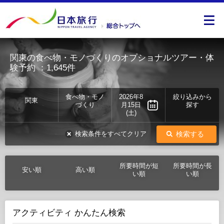
関東の食べ物・モノづくりのオプショナルツアー・体
験予約
：1,645件
食べ物・モノ
2026年8
絞り込みから
関東
づくり
月15日
探す
(土)
検索する
検索条件をすべてクリア
所要時間が短
所要時間が長
安い順
高い順
い順
い順
アクティビティ かんたん検索