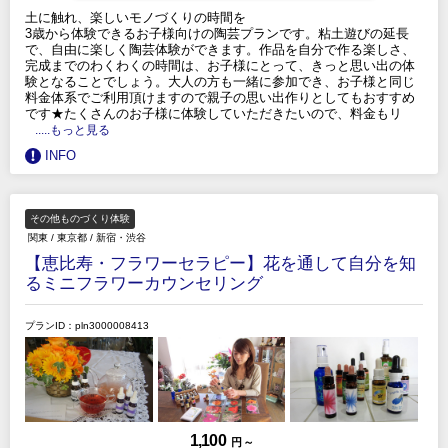
土に触れ、楽しいモノづくりの時間を
3歳から体験できるお子様向けの陶芸プランです。粘土遊びの延長
で、自由に楽しく陶芸体験ができます。作品を自分で作る楽しさ、
完成までのわくわくの時間は、お子様にとって、きっと思い出の体
験となることでしょう。大人の方も一緒に参加でき、お子様と同じ
料金体系でご利用頂けますので親子の思い出作りとしてもおすすめ
です★たくさんのお子様に体験していただきたいので、料金もリ
.....もっと見る
INFO
その他ものづくり体験
関東
/
東京都
/
新宿・渋谷
【恵比寿・フラワーセラピー】花を通して自分を知
るミニフラワーカウンセリング
プランID：pln3000008413
1,100
円 ～