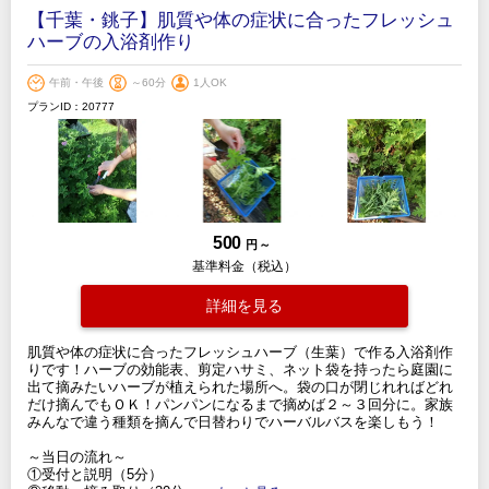
【千葉・銚子】肌質や体の症状に合ったフレッシュ
ハーブの入浴剤作り
午前・午後
～60分
1人OK
プランID：20777
500
円 ～
基準料金（税込）
詳細を見る
肌質や体の症状に合ったフレッシュハーブ（生葉）で作る入浴剤作
りです！ハーブの効能表、剪定ハサミ、ネット袋を持ったら庭園に
出て摘みたいハーブが植えられた場所へ。袋の口が閉じれればどれ
だけ摘んでもＯＫ！パンパンになるまで摘めば２～３回分に。家族
みんなで違う種類を摘んで日替わりでハーバルバスを楽しもう！
～当日の流れ～
①受付と説明（5分）