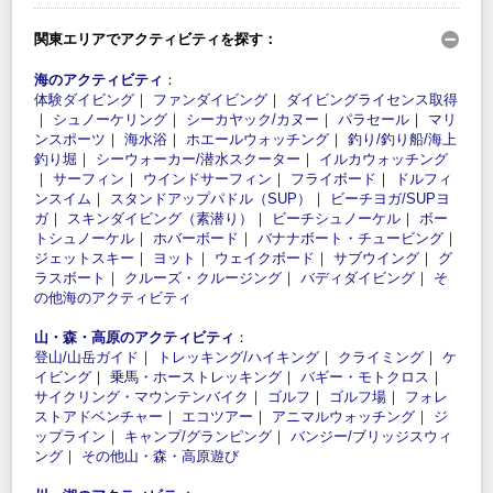
関東エリアでアクティビティを探す：
海のアクティビティ
：
体験ダイビング
｜
ファンダイビング
｜
ダイビングライセンス取得
｜
シュノーケリング
｜
シーカヤック/カヌー
｜
パラセール
｜
マリ
ンスポーツ
｜
海水浴
｜
ホエールウォッチング
｜
釣り/釣り船/海上
釣り堀
｜
シーウォーカー/潜水スクーター
｜
イルカウォッチング
｜
サーフィン
｜
ウインドサーフィン
｜
フライボード
｜
ドルフィ
ンスイム
｜
スタンドアップパドル（SUP）
｜
ビーチヨガ/SUPヨ
ガ
｜
スキンダイビング（素潜り）
｜
ビーチシュノーケル
｜
ボー
トシュノーケル
｜
ホバーボード
｜
バナナボート・チュービング
｜
ジェットスキー
｜
ヨット
｜
ウェイクボード
｜
サブウイング
｜
グ
ラスボート
｜
クルーズ・クルージング
｜
バディダイビング
｜
そ
の他海のアクティビティ
山・森・高原のアクティビティ
：
登山/山岳ガイド
｜
トレッキング/ハイキング
｜
クライミング
｜
ケ
イビング
｜
乗馬・ホーストレッキング
｜
バギー・モトクロス
｜
サイクリング・マウンテンバイク
｜
ゴルフ
｜
ゴルフ場
｜
フォレ
ストアドベンチャー
｜
エコツアー
｜
アニマルウォッチング
｜
ジ
ップライン
｜
キャンプ/グランピング
｜
バンジー/ブリッジスウィ
ング
｜
その他山・森・高原遊び