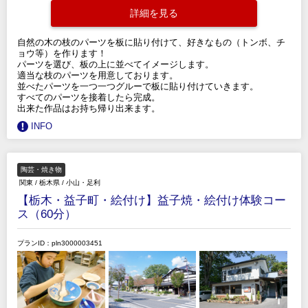
詳細を見る
自然の木の枝のパーツを板に貼り付けて、好きなもの（トンボ、チ
ョウ等）を作ります！
パーツを選び、板の上に並べてイメージします。
適当な枝のパーツを用意しております。
並べたパーツを一つ一つグルーで板に貼り付けていきます。
すべてのパーツを接着したら完成。
出来た作品はお持ち帰り出来ます。
INFO
陶芸・焼き物
関東
/
栃木県
/
小山・足利
【栃木・益子町・絵付け】益子焼・絵付け体験コー
ス（60分）
プランID：pln3000003451