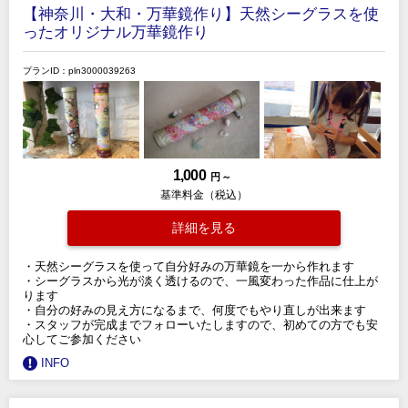
【神奈川・大和・万華鏡作り】天然シーグラスを使
ったオリジナル万華鏡作り
プランID：pln3000039263
1,000
円 ～
基準料金（税込）
詳細を見る
・天然シーグラスを使って自分好みの万華鏡を一から作れます
・シーグラスから光が淡く透けるので、一風変わった作品に仕上が
ります
・自分の好みの見え方になるまで、何度でもやり直しが出来ます
・スタッフが完成までフォローいたしますので、初めての方でも安
心してご参加ください
INFO