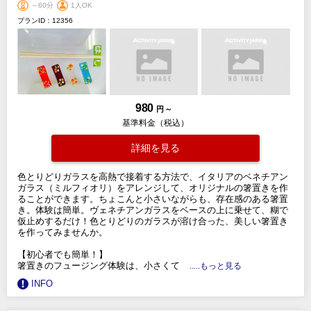
～60分
1人OK
プランID：12356
980
円 ～
基準料金（税込）
詳細を見る
色とりどりガラスを高熱で接着する方法で、イタリアのベネチアン
ガラス（ミルフィオリ）をアレンジして、オリジナルの箸置きを作
ることができます。ちょこんと小さいながらも、存在感のある箸置
き。体験は簡単。ヴェネチアンガラスをベースの上に乗せて、糊で
仮止めするだけ！色とりどりのガラスが溶け合った、美しい箸置き
を作ってみませんか。
【初心者でも簡単！】
箸置きのフュージング体験は、小さくて
.....もっと見る
INFO