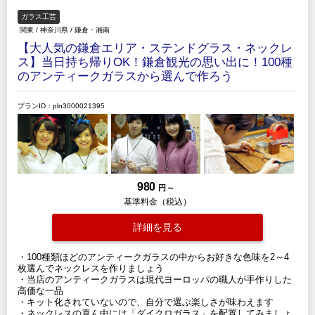
ガラス工芸
関東
/
神奈川県
/
鎌倉・湘南
【大人気の鎌倉エリア・ステンドグラス・ネックレ
ス】当日持ち帰りOK！鎌倉観光の思い出に！100種
のアンティークガラスから選んで作ろう
プランID：pln3000021395
980
円 ～
基準料金（税込）
詳細を見る
・100種類ほどのアンティークガラスの中からお好きな色味を2～4
枚選んでネックレスを作りましょう
・当店のアンティークガラスは現代ヨーロッパの職人が手作りした
高価な一品
・キット化されていないので、自分で選ぶ楽しさが味わえます
・ネックレスの真ん中には「ダイクロガラス」を配置してみましょ