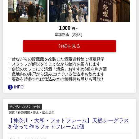
1,000
円 ～
基準料金（税込）
詳細を見る
・昔ながらの貯蔵蔵を改装した酒蔵資料館で酒蔵見学
・スタッフが解説をまじえながら館内を案内します
・併設のカフェにて清酒「燦爛」おすすめ3種を利き酒
・敷地内の井戸から汲み上げている仕込水も飲めます
・容器を持参すれば仕込み水の無料持ち帰りも可能！
INFO
その他ものづくり体験
関東
/
神奈川県
/
厚木・飯山温泉
【神奈川・大和・フォトフレーム】天然シーグラス
を使って作るフォトフレーム1個