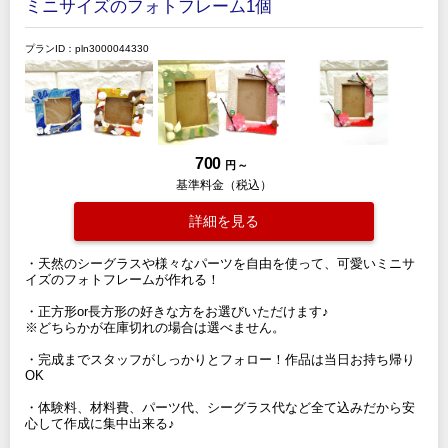
ミニサイズのフォトフレーム1個
プランID：pln3000044330
700
円 ～
基準料金（税込）
詳細を見る
・天然のシーグラスや様々なパーツを自由を使って、可愛いミニサ
イズのフォトフレームが作れる！
・正方形or長方形の好きな方をお選びいただけます♪
※どちらかが在庫切れの場合は選べません。
・完成までスタッフがしっかりとフォロー！作品は当日お持ち帰り
OK
・体験料、材料費、パーツ代、シーグラス代など全て込みだから安
心して作成に集中出来る♪