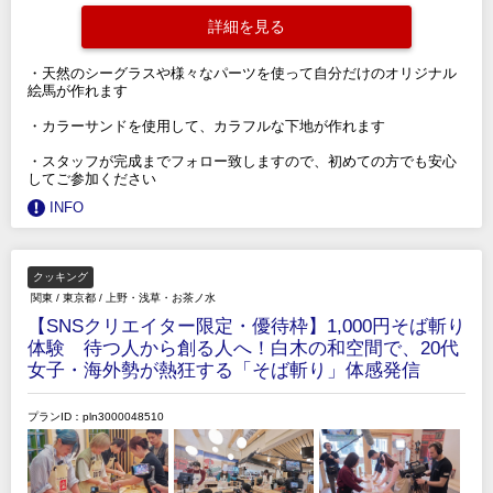
詳細を見る
・天然のシーグラスや様々なパーツを使って自分だけのオリジナル
絵馬が作れます
・カラーサンドを使用して、カラフルな下地が作れます
・スタッフが完成までフォロー致しますので、初めての方でも安心
してご参加ください
INFO
クッキング
関東
/
東京都
/
上野・浅草・お茶ノ水
【SNSクリエイター限定・優待枠】1,000円そば斬り
体験 待つ人から創る人へ！白木の和空間で、20代
女子・海外勢が熱狂する「そば斬り」体感発信
プランID：pln3000048510