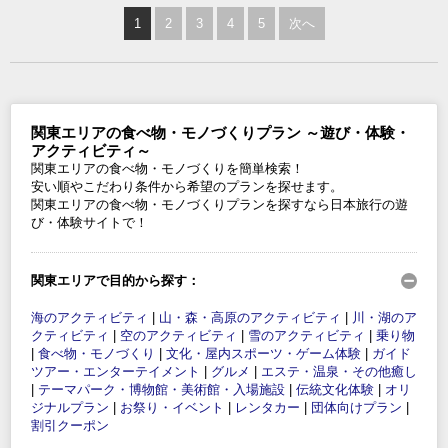
1
2
3
4
5
次へ
関東エリアの食べ物・モノづくりプラン ～遊び・体験・
アクティビティ～
関東エリアの食べ物・モノづくりを簡単検索！
安い順やこだわり条件から希望のプランを探せます。
関東エリアの食べ物・モノづくりプランを探すなら日本旅行の遊
び・体験サイトで！
関東エリアで目的から探す：
海のアクティビティ
|
山・森・高原のアクティビティ
|
川・湖のア
クティビティ
|
空のアクティビティ
|
雪のアクティビティ
|
乗り物
|
食べ物・モノづくり
|
文化・屋内スポーツ・ゲーム体験
|
ガイド
ツアー・エンターテイメント
|
グルメ
|
エステ・温泉・その他癒し
|
テーマパーク・博物館・美術館・入場施設
|
伝統文化体験
|
オリ
ジナルプラン
|
お祭り・イベント
|
レンタカー
|
団体向けプラン
|
割引クーポン