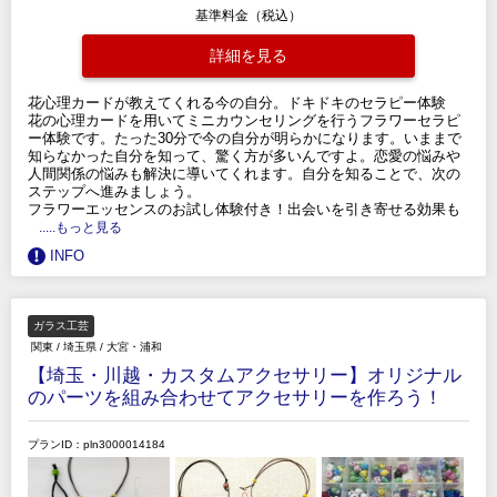
基準料金（税込）
詳細を見る
花心理カードが教えてくれる今の自分。ドキドキのセラピー体験
花の心理カードを用いてミニカウンセリングを行うフラワーセラピ
ー体験です。たった30分で今の自分が明らかになります。いままで
知らなかった自分を知って、驚く方が多いんですよ。恋愛の悩みや
人間関係の悩みも解決に導いてくれます。自分を知ることで、次の
ステップへ進みましょう。
フラワーエッセンスのお試し体験付き！出会いを引き寄せる効果も
.....もっと見る
INFO
ガラス工芸
関東
/
埼玉県
/
大宮・浦和
【埼玉・川越・カスタムアクセサリー】オリジナル
のパーツを組み合わせてアクセサリーを作ろう！
プランID：pln3000014184