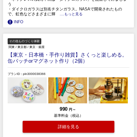
う
・ダイクロガラスは別名チタンガラス。NASAで開発されたもの
で、虹色などさまざまに輝
.....もっと見る
INFO
その他ものづくり体験
関東
/
東京都
/
東京・銀座
【東京・日本橋・手作り雑貨】さくっと楽しめる。
缶バッチorマグネット作り（2個）
プランID：pln3000038366
990
円 ～
基準料金（税込）
詳細を見る