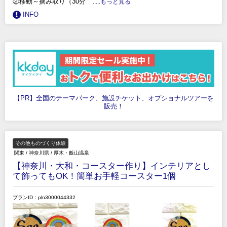
②移動～摘み取り（30分
.....もっと見る
INFO
【PR】全国のテーマパーク、施設チケット、オプショナルツアーを
販売！
その他ものづくり体験
関東
/
神奈川県
/
厚木・飯山温泉
【神奈川・大和・コースター作り】インテリアとし
て飾ってもOK！簡単お手軽コースター1個
プランID：pln3000044332