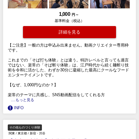
1,000
円 ～
基準料金（税込）
詳細を見る
【ご注意】一般の方は申込み出来ません。動画クリエイター専用枠
です。
これまでの「そば打ち体験」とは違う。特許レベルと言っても過言
ではない、楽常の「そば斬り体験」は、江戸時代から続く麺斬り技
術を令和に活かした、わずか30分に凝縮した最高にクールなフード
エンターテイメントです。
【なぜ、1,000円なのか？】
楽常のテーマに共感し、SNS動画配信をしてくれる方
.....もっと見る
INFO
その他ものづくり体験
関東
/
東京都
/
新宿・渋谷