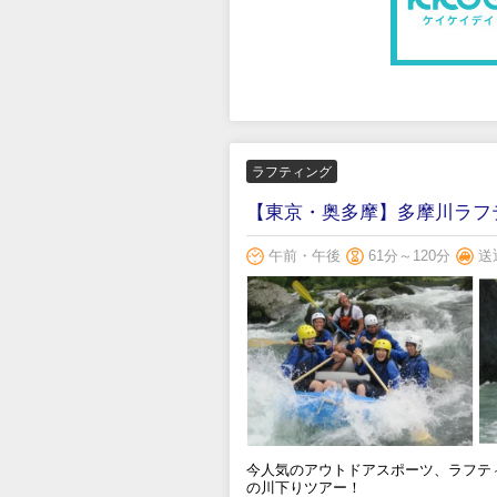
ラフティング
【東京・奥多摩】多摩川ラフ
午前・午後
61分～120分
送
今人気のアウトドアスポーツ、ラフテ
の川下りツアー！