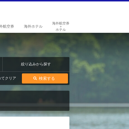
海外航空券
外
航空券
海外
ホテル
＋
ホテル
絞り込みから探す
検索する
べてクリア