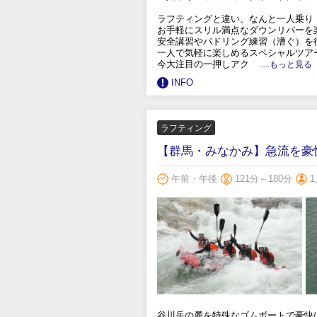
ラフティングと違い、なんと一人乗り
お手軽にスリル満点なダウンリバーを
安全講習やパドリング練習（漕ぐ）を
一人で気軽に楽しめるスペシャルツア
今大注目の一押しアク
.....もっと見る
INFO
ラフティング
【群馬・みなかみ】急流を豪
午前・午後
121分～180分
1
谷川岳の麓を特殊なゴムボートで豪快