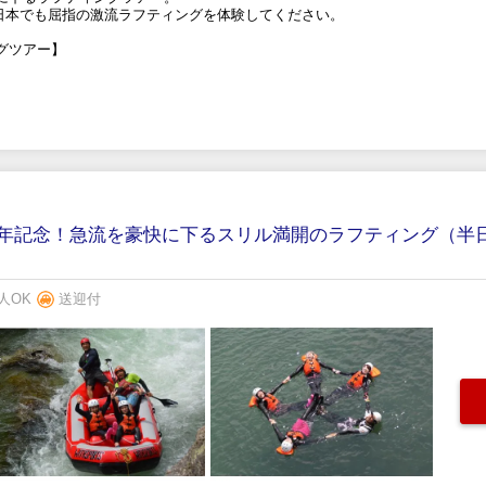
!日本でも屈指の激流ラフティングを体験してください。
グツアー】
周年記念！急流を豪快に下るスリル満開のラフティング（半
人OK
送迎付