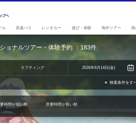
テル
高速
バス
レンタ
カー
遊び・
体験
海外
ツアー
海
ショナルツアー・体験予約
：183件
ラフティング
2026年8月14日(金)
検索条件をす
要時間が短い順
所要時間が長い順