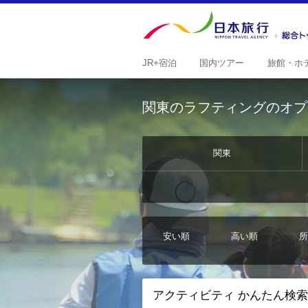
JR+
宿泊
国内
ツアー
旅館・
ホ
関東のラフティングのオプ
関東
安い順
高い順
所
アクティビティ かんたん検索