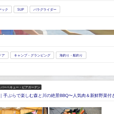
ヤック
SUP
パラグライダー
ドア
キャンプ・グランピング
海釣り・船釣り
・バーベキュー・ビアガーデン
】｜手ぶらで楽しむ森と川の絶景BBQ〜人気肉＆新鮮野菜付