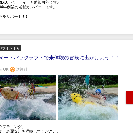
BQ、パーティーも追加可能です♪
94年創業の老舗カンパニーです。
たをサポート！】
り/ライン下り
ヌー・パックラフトで未体験の冒険に出かけよう！！
人OK
送迎付
ラフティング」
て、綺麗な川を満喫してください。