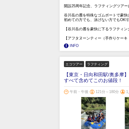
開設25周年記念、ラフティングツア
谷川岳の麓を特殊なゴムボートで豪快
初めての方でも、泳げない方でもOK
【谷川岳の麓を豪快に下るラフティン
【アフタヌーンティー（手作りケーキ
INFO
エコツアー
ラフティング
【東京・日向和田駅/奥多摩
すべて含めてこのお値段！
午前・午後
121分～180分
1