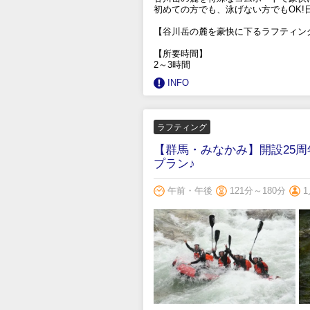
初めての方でも、泳げない方でもOK
【谷川岳の麓を豪快に下るラフティン
【所要時間】
2～3時間
INFO
ラフティング
【群馬・みなかみ】開設25
プラン♪
午前・午後
121分～180分
1