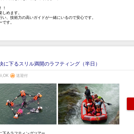
！！
楽しめます。
行い、技術力の高いガイドが一緒にいるので安心です。
ーです。
快に下るスリル満開のラフティング（半日）
人OK
送迎付
に下るラフティングツアー。