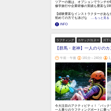
ツアーの後は、オプションでランチやB
修学旅行や企業研修の実績も豊富な19
【経験豊富なインストラクターがあな
初めての方でも泳げな
.....もっと見る
INFO
ラフティング
カヤック/カヌー
川下
【群馬・老神】一人のりのカ
午前・午後
181分～240分
1
今大注目のアクティビティ！「パック
一人乗りのラフティングボートに乗っ