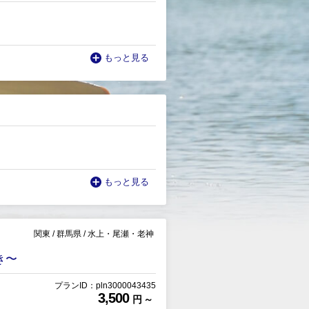
もっと見る
もっと見る
関東
/
群馬県
/
水上・尾瀬・老神
き〜
プランID：pln3000043435
3,500
円 ～