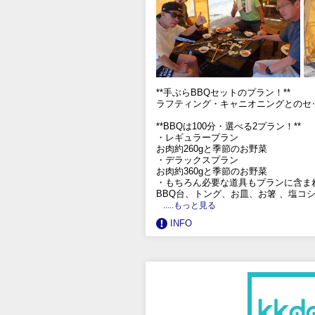
**手ぶらBBQセットのプラン！**
ラフティング・キャニオニングとのセ
**BBQは100分・選べる2プラン！**
・レギュラープラン
お肉約260gと季節のお野菜
・デラックスプラン
お肉約360gと季節のお野菜
・もちろん必要な道具もプランに含ま
BBQ台、トング、お皿、お箸 、塩コ
.....もっと見る
INFO