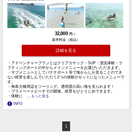
32,000
円 ～
基準料金（税込）
詳細を見る
・アドベンチャープランとはクリアカヤック・SUP・漂流体験・ラ
フティングボートの中からメインメニューをお選びいただきます。
・サブメニューとしてバナナボート等で海からしか見ることのでき
ない絶景を楽しんでいただく2つの体験がセットになったメニューで
す。
・角島大橋周辺をツーリング。透明度の高い海を見られます！
・プライベートビーチでの開催。絶景をひとりじめできます。
・体験に
.....もっと見る
INFO
1