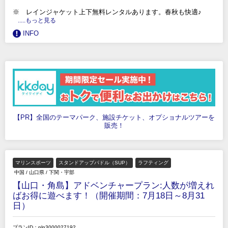
※ レインジャケット上下無料レンタルあります。春秋も快適♪
.....もっと見る
INFO
【PR】全国のテーマパーク、施設チケット、オプショナルツアーを
販売！
マリンスポーツ
スタンドアップパドル（SUP）
ラフティング
中国
/
山口県
/
下関・宇部
【山口・角島】アドベンチャープラン:人数が増えれ
ばお得に遊べます！（開催期間：7月18日～8月31
日）
プランID：pln3000027192