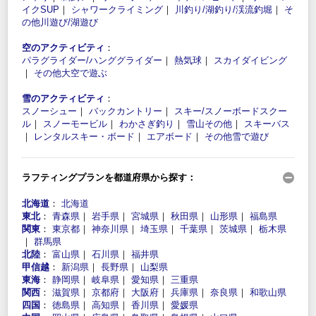
イクSUP
｜
シャワークライミング
｜
川釣り/湖釣り/渓流釣堀
｜
そ
の他川遊び/湖遊び
空のアクティビティ
：
パラグライダー/ハンググライダー
｜
熱気球
｜
スカイダイビング
｜
その他大空で遊ぶ
雪のアクティビティ
：
スノーシュー
｜
バックカントリー
｜
スキー/スノーボードスクー
ル
｜
スノーモービル
｜
わかさぎ釣り
｜
雪山その他
｜
スキーバス
｜
レンタルスキー・ボード
｜
エアボード
｜
その他雪で遊び
ラフティングプランを都道府県から探す：
北海道
：
北海道
東北
：
青森県
｜
岩手県
｜
宮城県
｜
秋田県
｜
山形県
｜
福島県
関東
：
東京都
｜
神奈川県
｜
埼玉県
｜
千葉県
｜
茨城県
｜
栃木県
｜
群馬県
北陸
：
富山県
｜
石川県
｜
福井県
甲信越
：
新潟県
｜
長野県
｜
山梨県
東海
：
静岡県
｜
岐阜県
｜
愛知県
｜
三重県
関西
：
滋賀県
｜
京都府
｜
大阪府
｜
兵庫県
｜
奈良県
｜
和歌山県
四国
：
徳島県
｜
高知県
｜
香川県
｜
愛媛県