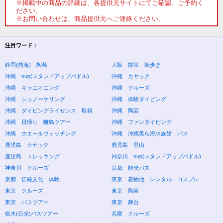
※掲載中の商品の詳細は、各提供元サイトにてご確認、ご予約く
ださい。
※お問い合わせは、商品提供元へご連絡ください。
注目ワード：
静岡(熱海) 陶芸
大阪 散策 街歩き
沖縄 sup(スタンドアップパドル)
沖縄 カヤック
沖縄 キャニオニング
沖縄 クルーズ
沖縄 シュノーケリング
沖縄 体験ダイビング
沖縄 ダイビングライセンス 取得
沖縄 陶芸
沖縄 日帰り 離島ツアー
沖縄 ファンダイビング
沖縄 ホエールウォッチング
沖縄 沖縄美ら海水族館 バス
鹿児島 カヤック
鹿児島 登山
鹿児島 トレッキング
神奈川 sup(スタンドアップパドル)
神奈川 クルーズ
京都 観光バス
京都 伝統文化 体験
東京 着物他 レンタル コスプレ
東京 クルーズ
東京 陶芸
東京 バスツアー
東京 舞台
栃木(日光)バスツアー
兵庫 クルーズ