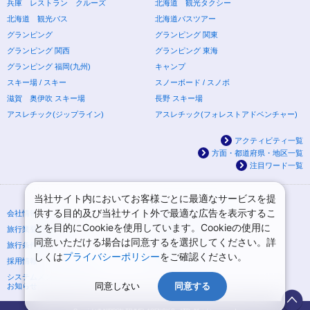
兵庫 レストラン クルーズ
北海道 観光タクシー
北海道 観光バス
北海道バスツアー
グランピング
グランピング 関東
グランピング 関西
グランピング 東海
グランピング 福岡(九州)
キャンプ
スキー場 / スキー
スノーボード / スノボ
滋賀 奥伊吹 スキー場
長野 スキー場
アスレチック(ジップライン)
アスレチック(フォレストアドベンチャー)
アクティビティ一覧
方面・都道府県・地区一覧
注目ワード一覧
当社サイト内においてお客様ごとに最適なサービスを提
供する目的及び当社サイト外で最適な広告を表示するこ
会社情報
プライバシーポリシー
とを目的にCookieを使用しています。Cookieの使用に
旅行業登録票・約款
規約集
同意いただける場合は同意するを選択してください。詳
旅行条件書
ニュースリリース
しくは
プライバシーポリシー
をご確認ください。
採用情報
サイトマップ
システムメンテナンスの
同意しない
同意する
お知らせ