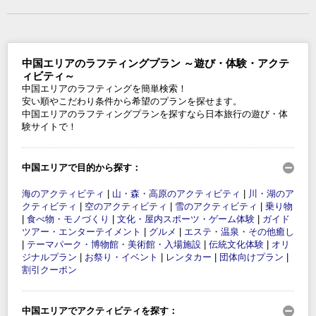
中国エリアのラフティングプラン ～遊び・体験・アクテ
ィビティ～
中国エリアのラフティングを簡単検索！
安い順やこだわり条件から希望のプランを探せます。
中国エリアのラフティングプランを探すなら日本旅行の遊び・体
験サイトで！
中国エリアで目的から探す：
海のアクティビティ
|
山・森・高原のアクティビティ
|
川・湖のア
クティビティ
|
空のアクティビティ
|
雪のアクティビティ
|
乗り物
|
食べ物・モノづくり
|
文化・屋内スポーツ・ゲーム体験
|
ガイド
ツアー・エンターテイメント
|
グルメ
|
エステ・温泉・その他癒し
|
テーマパーク・博物館・美術館・入場施設
|
伝統文化体験
|
オリ
ジナルプラン
|
お祭り・イベント
|
レンタカー
|
団体向けプラン
|
割引クーポン
中国エリアでアクティビティを探す：