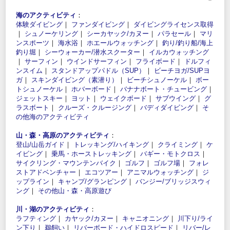
海のアクティビティ
：
体験ダイビング
｜
ファンダイビング
｜
ダイビングライセンス取得
｜
シュノーケリング
｜
シーカヤック/カヌー
｜
パラセール
｜
マリ
ンスポーツ
｜
海水浴
｜
ホエールウォッチング
｜
釣り/釣り船/海上
釣り堀
｜
シーウォーカー/潜水スクーター
｜
イルカウォッチング
｜
サーフィン
｜
ウインドサーフィン
｜
フライボード
｜
ドルフィ
ンスイム
｜
スタンドアップパドル（SUP）
｜
ビーチヨガ/SUPヨ
ガ
｜
スキンダイビング（素潜り）
｜
ビーチシュノーケル
｜
ボー
トシュノーケル
｜
ホバーボード
｜
バナナボート・チュービング
｜
ジェットスキー
｜
ヨット
｜
ウェイクボード
｜
サブウイング
｜
グ
ラスボート
｜
クルーズ・クルージング
｜
バディダイビング
｜
そ
の他海のアクティビティ
山・森・高原のアクティビティ
：
登山/山岳ガイド
｜
トレッキング/ハイキング
｜
クライミング
｜
ケ
イビング
｜
乗馬・ホーストレッキング
｜
バギー・モトクロス
｜
サイクリング・マウンテンバイク
｜
ゴルフ
｜
ゴルフ場
｜
フォレ
ストアドベンチャー
｜
エコツアー
｜
アニマルウォッチング
｜
ジ
ップライン
｜
キャンプ/グランピング
｜
バンジー/ブリッジスウィ
ング
｜
その他山・森・高原遊び
川・湖のアクティビティ
：
ラフティング
｜
カヤック/カヌー
｜
キャニオニング
｜
川下り/ライ
ン下り
｜
鵜飼い
｜
リバーボード・ハイドロスピード
｜
リバー/レ