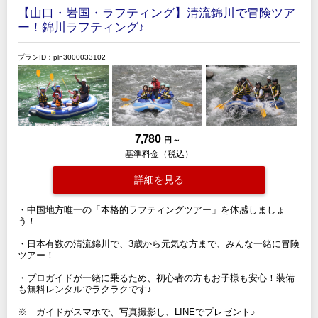
【山口・岩国・ラフティング】清流錦川で冒険ツア
ー！錦川ラフティング♪
プランID：pln3000033102
7,780
円 ～
基準料金（税込）
詳細を見る
・中国地方唯一の「本格的ラフティングツアー」を体感しましょ
う！
・日本有数の清流錦川で、3歳から元気な方まで、みんな一緒に冒険
ツアー！
・プロガイドが一緒に乗るため、初心者の方もお子様も安心！装備
も無料レンタルでラクラクです♪
※ ガイドがスマホで、写真撮影し、LINEでプレゼント♪