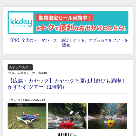
【PR】全国のテーマパーク、施設チケット、オプショナルツアーを
販売！
カヤック/カヌー
中国
/
広島県
/
三次・帝釈峡
【広島・カヤック】カヤックと夏は川遊びも満喫！
かすたむツアー（1時間）
プランID：pln3000021216
4,000
円 ～