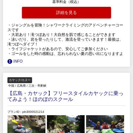
基準料金（税込）
詳細を見る
・ジャングルを冒険！シャワークライミングのアドベンチャーコー
スです
・大岩あり！滝つぼあり！大自然を肌で感じることができます
・泳いだり、岩を登ったりして、激流を登っていきます！最後は、
滝つぼへダイブ！
・ライフジャケットがあるので、安心してご参加ください
・ゴールをした時の感動は、忘れられない夏の思い出になりますよ
INFO
カヤック/カヌー
中国
/
広島県
/
三次・帝釈峡
【広島・カヤック】フリースタイルカヤックに乗っ
てみよう！ほのぼのスクール
プランID：pln3000021214