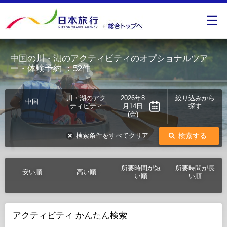
中国の川・湖のアクティビティのオプショナルツア
ー・体験予約
：52件
川・湖のアク
2026年8
絞り込みから
中国
ティビティ
月14日
探す
(金)
検索する
検索条件をすべてクリア
所要時間が短
所要時間が長
安い順
高い順
い順
い順
アクティビティ かんたん検索