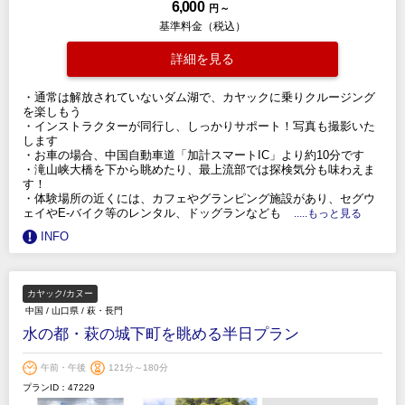
6,000
円 ～
基準料金（税込）
詳細を見る
・通常は解放されていないダム湖で、カヤックに乗りクルージング
を楽しもう
・インストラクターが同行し、しっかりサポート！写真も撮影いた
します
・お車の場合、中国自動車道「加計スマートIC」より約10分です
・滝山峡大橋を下から眺めたり、最上流部では探検気分も味わえま
す！
・体験場所の近くには、カフェやグランピング施設があり、セグウ
ェイやE-バイク等のレンタル、ドッグランなども
.....もっと見る
INFO
カヤック/カヌー
中国
/
山口県
/
萩・長門
水の都・萩の城下町を眺める半日プラン
午前・午後
121分～180分
プランID：47229