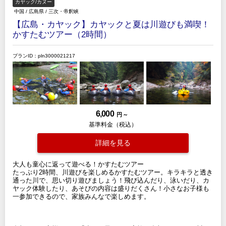
カヤック/カヌー
中国
/
広島県
/
三次・帝釈峡
【広島・カヤック】カヤックと夏は川遊びも満喫！
かすたむツアー（2時間）
プランID：pln3000021217
6,000
円 ～
基準料金（税込）
詳細を見る
大人も童心に返って遊べる！かすたむツアー
たっぷり2時間、川遊びを楽しめるかすたむツアー。キラキラと透き
通った川で、思い切り遊びましょう！飛び込んだり、泳いだり、カ
ヤック体験したり、あそびの内容は盛りだくさん！小さなお子様も
一参加できるので、家族みんなで楽しめます。