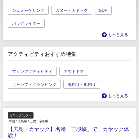
シュノーケリング
カヌー・カヤック
SUP
パラグライダー
もっと見る
アクティビティおすすめ特集
マリンアクティビティ
アウトドア
キャンプ・グランピング
海釣り・船釣り
もっと見る
カヤック/カヌー
中国
/
広島県
/
三次・帝釈峡
【広島・カヤック】名勝「三段峡」で、カヤック体
験！