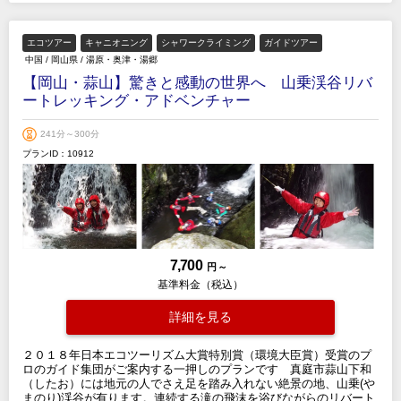
エコツアー
キャニオニング
シャワークライミング
ガイドツアー
中国
/
岡山県
/
湯原・奥津・湯郷
【岡山・蒜山】驚きと感動の世界へ 山乗渓谷リバ
ートレッキング・アドベンチャー
241分～300分
プランID：10912
7,700
円 ～
基準料金（税込）
詳細を見る
２０１８年日本エコツーリズム大賞特別賞（環境大臣賞）受賞のプ
ロのガイド集団がご案内する一押しのプランです 真庭市蒜山下和
（したお）には地元の人でさえ足を踏み入れない絶景の地、山乗(や
まのり)渓谷が有ります。連続する滝の飛沫を浴びながらのリバート