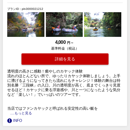
プランID：pln3000021212
4,000
円 ～
基準料金（税込）
詳細を見る
透明度の高さに感動！癒やしのカヤック体験
流れのほとんどない所で、ゆったりカヤック体験しましょう。上手
に漕げるようになってきたら流れにもチャレンジ！体験の舞台は特
別名勝「三段峡」の入口。川の透明度が高く、底までくっきり見渡
せるほど！カヤックに乗る浮遊感や、川と一つになったような気分
など「楽しい！」でいっぱいのツアーです。
当店ではファンカヤックと呼ばれる安定性の高い艇を
.....もっと見る
INFO