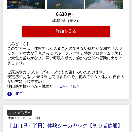
6,600
円 ～
基準料金（税込）
詳細を見る
【みどころ】
このツアーは、体験でしか入ることのできない穏やかな湖で『カヤ
ック』で壮大な景色と共にクルージングする特別プログラム！美し
い景色と柔らかな水、深い呼吸を求め、静かな空間へ冒険に出かけ
ましょう。
ご家族やカップル、グループでもお楽しみいただけます。
安定感のある2人乗り艇を使用するので、初めての方・体力に自信の
ない方にもおすすめ！
滝山峡大橋を下から眺めた
.....もっと見る
INFO
カヤック/カヌー
中国
/
山口県
/
萩・長門
【山口県・半日】体験シーカヤック【初心者歓迎】