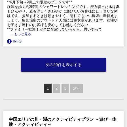
**6月下旬～9月上旬限定のプランです**
渓流を歩く約2時間のシャワートレッキングです。澄み切った水は夏
もひんやり。夏も涼しくさわやかに遊びたいお客様にピッタリな体
験です。参加するときは動きやすく、濡れてもいい服装に着替えま
しょう。集合場所のアウトドア天国には更衣室があります。女性や
お子さま連れのお客様も安心してお越しください。
**ファミリー歓迎！安全に配慮しているから、思い切って
.....もっと見る
INFO
次の20件を表示する
1
2
3
次へ
中国エリアの川・湖のアクティビティプラン ～遊び・体
験・アクティビティ～