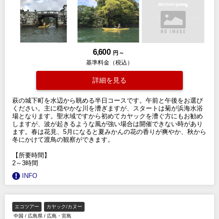
6,600
円 ～
基準料金（税込）
詳細を見る
萩の城下町を水辺から眺める半日コースです。午前と午後をお選び
ください。主に穏やかな川を漕ぎますが、スタートは菊が浜海水浴
場となります。聖水域ですから初めてカヤックを漕ぐ方にもお勧め
しますが、波が起きるような風が強い場合は開催できない時があり
ます。春は花見、5月になると夏みかんの花の香りが爽やか、秋から
冬にかけて渡鳥の観察ができます。
【所要時間】
2～3時間
INFO
エコツアー
カヤック/カヌー
中国
/
広島県
/
広島・宮島