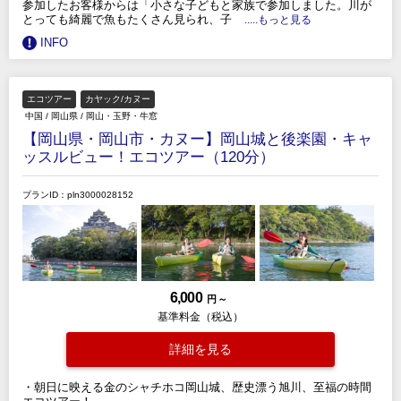
参加したお客様からは「小さな子どもと家族で参加しました。川が
とっても綺麗で魚もたくさん見られ、子
.....もっと見る
INFO
エコツアー
カヤック/カヌー
中国
/
岡山県
/
岡山・玉野・牛窓
【岡山県・岡山市・カヌー】岡山城と後楽園・キャ
ッスルビュー！エコツアー（120分）
プランID：pln3000028152
6,000
円 ～
基準料金（税込）
詳細を見る
・朝日に映える金のシャチホコ岡山城、歴史漂う旭川、至福の時間