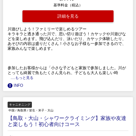
基準料金（税込）
詳細を見る
川遊びしよう！ファミリーで楽しめるツアー
キラキラと透き通った川で、思い切り遊ぼう！カヤックや川遊びな
どを楽しめます。飛び込んだり、泳いだり、カヤック体験したり、
あそびの内容は盛りだくさん！小さなお子様も一参加できるので、
家族みんなで楽しめます。
参加したお客様からは「小さな子どもと家族で参加しました。川が
とっても綺麗で魚もたくさん見られ、子どもも大人も楽しい時
.....もっと見る
INFO
キャニオニング
中国
/
鳥取県
/
皆生・米子・大山
【鳥取・大山・シャワークライミング】家族や友達
と楽しもう！初心者向けコース