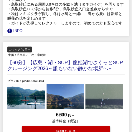
・鳥取砂丘にある周囲3.8キロの多鯰ヶ池（タネガイケ）を周ります
・鳥取砂丘バス停から徒歩5分、鳥取砂丘入口交差点からすぐ
・秋はマミズクラゲ探し、冬は水鳥と一緒に、春から夏には新緑と
睡蓮の花を楽しめます
・ガイドが先導してレクチャーしますので、初めての方も安心です
INFO
カヤック/カヌー
中国
/
広島県
/
三次・帝釈峡
【60分】【広島・湖・SUP】龍姫湖でさくっとSUP
クルージング2026～誰もいない静かな場所へ～
プランID：pln3000049403
6,600
円 ～
基準料金（税込）
詳細を見る