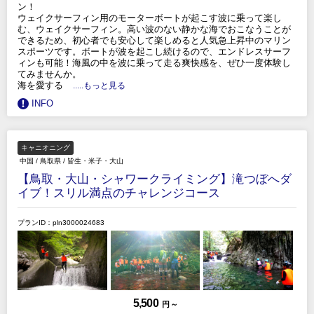
ン！
ウェイクサーフィン用のモーターボートが起こす波に乗って楽し
む、ウェイクサーフィン。高い波のない静かな海でおこなうことが
できるため、初心者でも安心して楽しめると人気急上昇中のマリン
スポーツです。ボートが波を起こし続けるので、エンドレスサーフ
ィンも可能！海風の中を波に乗って走る爽快感を、ぜひ一度体験し
てみませんか。
海を愛する
.....もっと見る
INFO
キャニオニング
中国
/
鳥取県
/
皆生・米子・大山
【鳥取・大山・シャワークライミング】滝つぼへダ
イブ！スリル満点のチャレンジコース
プランID：pln3000024683
5,500
円 ～