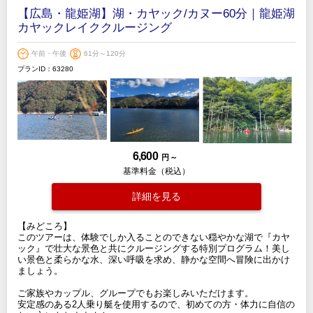
【広島・龍姫湖】湖・カヤック/カヌー60分｜龍姫湖
カヤックレイククルージング
午前・午後
61分～120分
プランID：63280
6,600
円 ～
基準料金（税込）
詳細を見る
【みどころ】
このツアーは、体験でしか入ることのできない穏やかな湖で『カヤ
ック』で壮大な景色と共にクルージングする特別プログラム！美し
い景色と柔らかな水、深い呼吸を求め、静かな空間へ冒険に出かけ
ましょう。
ご家族やカップル、グループでもお楽しみいただけます。
安定感のある2人乗り艇を使用するので、初めての方・体力に自信の