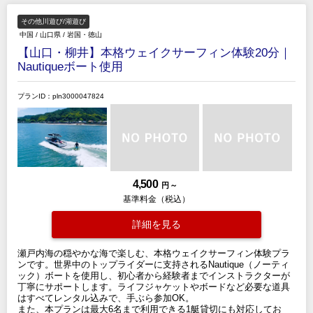
その他川遊び/湖遊び
中国
/
山口県
/
岩国・徳山
【山口・柳井】本格ウェイクサーフィン体験20分｜
Nautiqueボート使用
プランID：pln3000047824
4,500
円 ～
基準料金（税込）
詳細を見る
瀬戸内海の穏やかな海で楽しむ、本格ウェイクサーフィン体験プラ
ンです。世界中のトップライダーに支持されるNautique（ノーティ
ック）ボートを使用し、初心者から経験者までインストラクターが
丁寧にサポートします。ライフジャケットやボードなど必要な道具
はすべてレンタル込みで、手ぶら参加OK。
また、本プランは最大6名まで利用できる1艇貸切にも対応してお