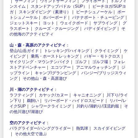
｜
サーフィン
｜
ウインドサーフィン
｜
フライボード
｜
ドルフィ
ンスイム
｜
スタンドアップパドル（SUP）
｜
ビーチヨガ/SUPヨ
ガ
｜
スキンダイビング（素潜り）
｜
ビーチシュノーケル
｜
ボー
トシュノーケル
｜
ホバーボード
｜
バナナボート・チュービング
｜
ジェットスキー
｜
ヨット
｜
ウェイクボード
｜
サブウイング
｜
グ
ラスボート
｜
クルーズ・クルージング
｜
バディダイビング
｜
そ
の他海のアクティビティ
山・森・高原のアクティビティ
：
登山/山岳ガイド
｜
トレッキング/ハイキング
｜
クライミング
｜
ケ
イビング
｜
乗馬・ホーストレッキング
｜
バギー・モトクロス
｜
サイクリング・マウンテンバイク
｜
ゴルフ
｜
ゴルフ場
｜
フォレ
ストアドベンチャー
｜
エコツアー
｜
アニマルウォッチング
｜
ジ
ップライン
｜
キャンプ/グランピング
｜
バンジー/ブリッジスウィ
ング
｜
その他山・森・高原遊び
川・湖のアクティビティ
：
ラフティング
｜
カヤック/カヌー
｜
キャニオニング
｜
川下り/ライ
ン下り
｜
鵜飼い
｜
リバーボード・ハイドロスピード
｜
リバー/レ
イクSUP
｜
シャワークライミング
｜
川釣り/湖釣り/渓流釣堀
｜
そ
の他川遊び/湖遊び
空のアクティビティ
：
パラグライダー/ハンググライダー
｜
熱気球
｜
スカイダイビング
｜
その他大空で遊ぶ