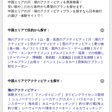
中国エリアの川・湖のアクティビティを簡単検索！
安い順やこだわり条件から希望のプランを探せます。
中国エリアの川・湖のアクティビティプランを探すなら日本旅行
の遊び・体験サイトで！
中国エリアで目的から探す：
海のアクティビティ
|
山・森・高原のアクティビティ
|
川・湖のア
クティビティ
|
空のアクティビティ
|
雪のアクティビティ
|
乗り物
|
食べ物・モノづくり
|
文化・屋内スポーツ・ゲーム体験
|
ガイド
ツアー・エンターテイメント
|
グルメ
|
エステ・温泉・その他癒し
|
テーマパーク・博物館・美術館・入場施設
|
伝統文化体験
|
オリ
ジナルプラン
|
お祭り・イベント
|
レンタカー
|
団体向けプラン
|
割引クーポン
中国エリアでアクティビティを探す：
海のアクティビティ
：
体験ダイビング
｜
ファンダイビング
｜
ダイビングライセンス取得
｜
シュノーケリング
｜
シーカヤック/カヌー
｜
パラセール
｜
マリ
ンスポーツ
｜
海水浴
｜
ホエールウォッチング
｜
釣り/釣り船/海上
釣り堀
｜
シーウォーカー/潜水スクーター
｜
イルカウォッチング