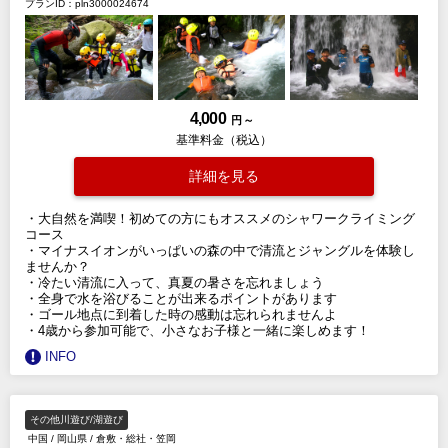
プランID：pln3000024674
4,000
円 ～
基準料金（税込）
詳細を見る
・大自然を満喫！初めての方にもオススメのシャワークライミング
コース
・マイナスイオンがいっぱいの森の中で清流とジャングルを体験し
ませんか？
・冷たい清流に入って、真夏の暑さを忘れましょう
・全身で水を浴びることが出来るポイントがあります
・ゴール地点に到着した時の感動は忘れられませんよ
・4歳から参加可能で、小さなお子様と一緒に楽しめます！
INFO
その他川遊び/湖遊び
中国
/
岡山県
/
倉敷・総社・笠岡