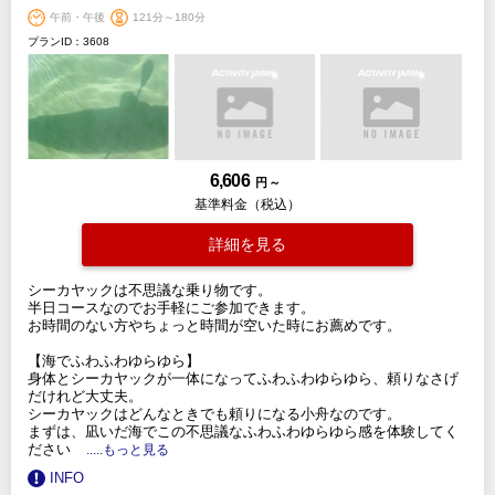
午前・午後
121分～180分
プランID：3608
6,606
円 ～
基準料金（税込）
詳細を見る
シーカヤックは不思議な乗り物です。
半日コースなのでお手軽にご参加できます。
お時間のない方やちょっと時間が空いた時にお薦めです。
【海でふわふわゆらゆら】
身体とシーカヤックが一体になってふわふわゆらゆら、頼りなさげ
だけれど大丈夫。
シーカヤックはどんなときでも頼りになる小舟なのです。
まずは、凪いだ海でこの不思議なふわふわゆらゆら感を体験してく
ださい
.....もっと見る
INFO