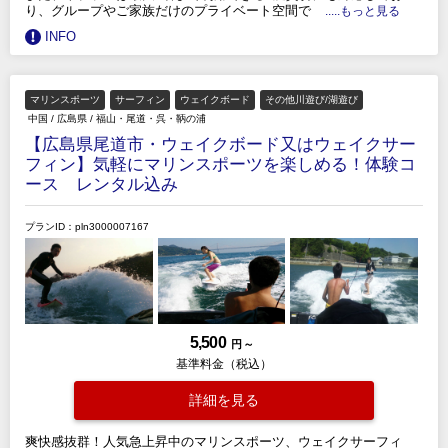
り、グループやご家族だけのプライベート空間で
.....もっと見る
INFO
マリンスポーツ
サーフィン
ウェイクボード
その他川遊び/湖遊び
中国
/
広島県
/
福山・尾道・呉・鞆の浦
【広島県尾道市・ウェイクボード又はウェイクサー
フィン】気軽にマリンスポーツを楽しめる！体験コ
ース レンタル込み
プランID：pln3000007167
5,500
円 ～
基準料金（税込）
詳細を見る
爽快感抜群！人気急上昇中のマリンスポーツ、ウェイクサーフィ