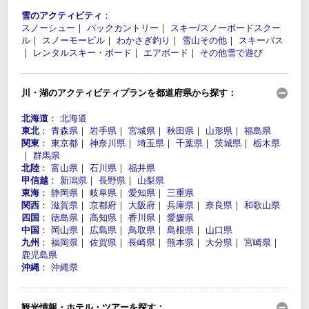
雪のアクティビティ
：
スノーシュー
｜
バックカントリー
｜
スキー/スノーボードスクー
ル
｜
スノーモービル
｜
わかさぎ釣り
｜
雪山その他
｜
スキーバス
｜
レンタルスキー・ボード
｜
エアボード
｜
その他雪で遊び
川・湖のアクティビティプランを都道府県から探す：
北海道
：
北海道
東北
：
青森県
｜
岩手県
｜
宮城県
｜
秋田県
｜
山形県
｜
福島県
関東
：
東京都
｜
神奈川県
｜
埼玉県
｜
千葉県
｜
茨城県
｜
栃木県
｜
群馬県
北陸
：
富山県
｜
石川県
｜
福井県
甲信越
：
新潟県
｜
長野県
｜
山梨県
東海
：
静岡県
｜
岐阜県
｜
愛知県
｜
三重県
関西
：
滋賀県
｜
京都府
｜
大阪府
｜
兵庫県
｜
奈良県
｜
和歌山県
四国
：
徳島県
｜
高知県
｜
香川県
｜
愛媛県
中国
：
岡山県
｜
広島県
｜
鳥取県
｜
島根県
｜
山口県
九州
：
福岡県
｜
佐賀県
｜
長崎県
｜
熊本県
｜
大分県
｜
宮崎県
｜
鹿児島県
沖縄
：
沖縄県
観光情報・ホテル・ツアーを探す：