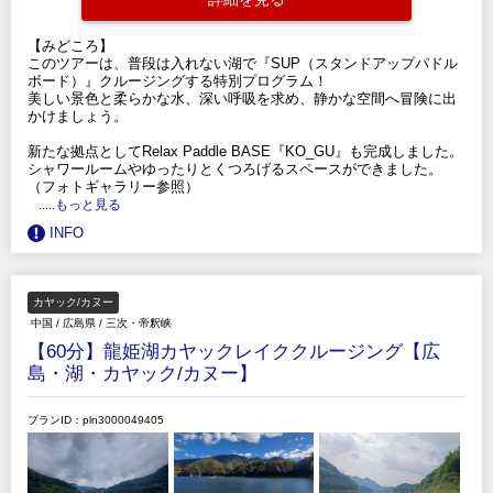
【みどころ】
このツアーは、普段は入れない湖で『SUP（スタンドアップパドル
ボード）』クルージングする特別プログラム！
美しい景色と柔らかな水、深い呼吸を求め、静かな空間へ冒険に出
かけましょう。
新たな拠点としてRelax Paddle BASE『KO_GU』も完成しました。
シャワールームやゆったりとくつろげるスペースができました。
（フォトギャラリー参照）
.....もっと見る
INFO
カヤック/カヌー
中国
/
広島県
/
三次・帝釈峡
【60分】龍姫湖カヤックレイククルージング【広
島・湖・カヤック/カヌー】
プランID：pln3000049405