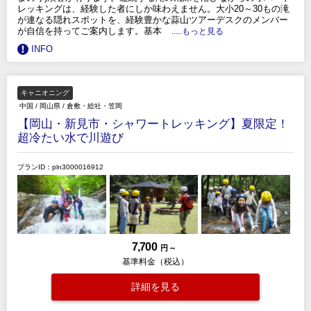
レッキングは、経験した者にしか味わえません。大小20～30もの滝
が連なる隠れスポットを、経験豊かな蒜山ツアーデスクのメンバー
が自信を持ってご案内します。基本
.....もっと見る
INFO
キャニオニング
中国
/
岡山県
/
倉敷・総社・笠岡
【岡山・新見市・シャワートレッキング】夏限定！
超冷たい水で川遊び
プランID：pln3000016912
7,700
円 ～
基準料金（税込）
詳細を見る