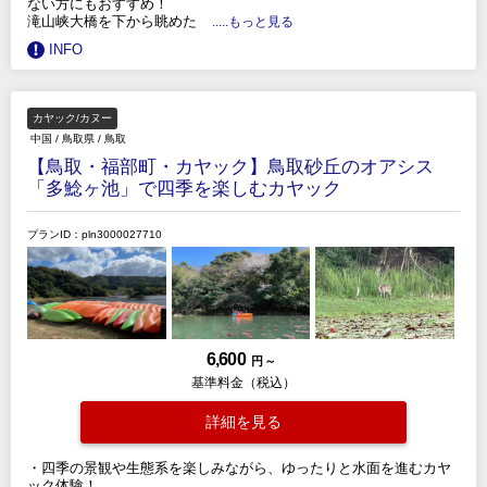
ない方にもおすすめ！
滝山峡大橋を下から眺めた
.....もっと見る
INFO
カヤック/カヌー
中国
/
鳥取県
/
鳥取
【鳥取・福部町・カヤック】鳥取砂丘のオアシス
「多鯰ヶ池」で四季を楽しむカヤック
プランID：pln3000027710
6,600
円 ～
基準料金（税込）
詳細を見る
・四季の景観や生態系を楽しみながら、ゆったりと水面を進むカヤ
ック体験！