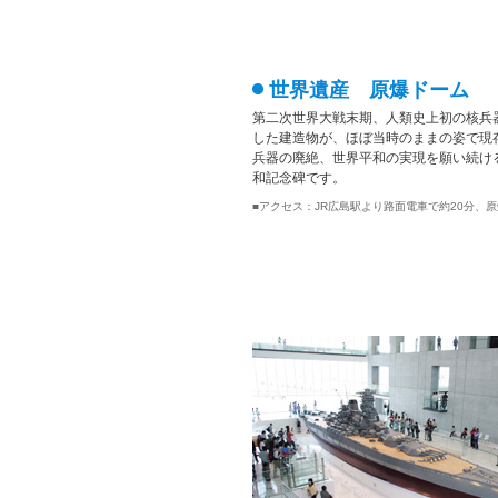
世界遺産 原爆ドーム
第二次世界大戦末期、人類史上初の核兵
した建造物が、ほぼ当時のままの姿で現
兵器の廃絶、世界平和の実現を願い続け
和記念碑です。
■アクセス：JR広島駅より路面電車で約20分、