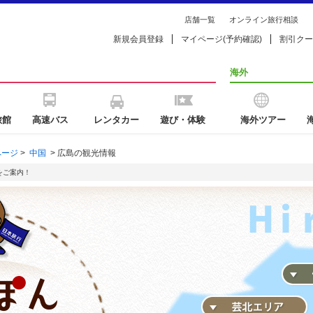
店舗一覧
オンライン旅行相談
新規会員登録
マイページ(予約確認)
割引クー
海外
旅館
高速バス
レンタカー
遊び・体験
海外ツアー
ページ
>
中国
>
広島の観光情報
をご案内！