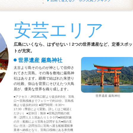
広島で使えるクーポン人気ランキング
安芸エリア
広島にいくなら、はずせない！2つの世界遺産など、定番スポッ
トが充実。
世界遺産 厳島神社
太古より島そのものが神として信仰さ
れてきた宮島。その海を敷地に厳島神
社はあります。廻廊で結ばれた朱塗り
の社殿、弥山を背景にそびえたつ大鳥
居が、優美な世界を織り成します。
世界遺産 厳島神社
■アクセス：JR宮島口駅より徒歩約5分、宮島
口〜宮島桟橋までフェリーで約10分、宮島桟
橋より徒歩約10分 ■開門時間：6:30〜
17:30（季節により変動。詳しくはご確認く
ださい） ■定休日：無休 ■宮島訪問税の税
率：訪問１人１回あたり１００円■納税対象
の方：船舶により宮島を訪問する方■税の支
払い方法：訪問当日に宮島へ渡る船舶運航事
業者へ納税となり、宮島口桟橋にある券売機