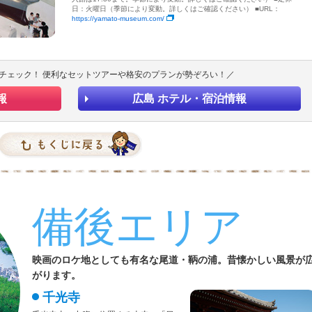
日：火曜日（季節により変動。詳しくはご確認ください） ■URL：
https://yamato-museum.com/
チェック！ 便利なセットツアーや格安のプランが勢ぞろい！／
報
広島 ホテル・宿泊情報
備後エリア
映画のロケ地としても有名な尾道・鞆の浦。昔懐かしい風景が
がります。
千光寺