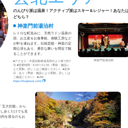
のんびり派は温泉！アクティブ派はスキー＆レジャー！あなた
どちら？
神楽門前湯治村
レトロな町並みに、天然ラドン温泉の
宿、お土産＆お食事処、体験工房など
が軒を連ねます。伝統芸能・神楽の定
期公演もあり、勇壮な舞いを間近で観
ることができます。
神楽門前湯治村
■アクセス：中国自動車道高田ICより車で約7
分 ■営業時間：8:00〜21:00（季節・施設に
より変動。詳しくはご確認ください） ■定休
日：あり（季節・施設により変動。詳しくは
ご確認ください） ■URL：
https://toujimura.com/
「五大壮観」から
少し歩くだけでも見
峡内を巡るのもお