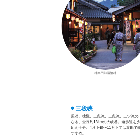
神楽門前湯治村
三段峡
黒淵、猿飛、二段滝、三段滝、三ツ滝の
なる、全長約13kmの大峡谷。遊歩道を
応え十分。4月下旬〜11月下旬は渡船で
すすめ。