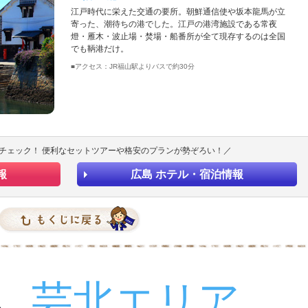
江戸時代に栄えた交通の要所。朝鮮通信使や坂本龍馬が立
寄った、潮待ちの港でした。江戸の港湾施設である常夜
燈・雁木・波止場・焚場・船番所が全て現存するのは全国
でも鞆港だけ。
■アクセス：JR福山駅よりバスで約30分
チェック！ 便利なセットツアーや格安のプランが勢ぞろい！／
報
広島 ホテル・宿泊情報
芸北エリア