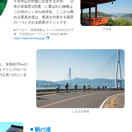
千光寺山の中腹に位置する古寺。「日
本の音風景100選」に選ばれた鐘楼は
この寺のシンボル的存在。ここから眺
める尾道水道は、尾道を代表する風景
の一つとされる絶景ポイントです。
千光寺
■アクセス：JR尾道駅よりバスで約3分江口下
車、千光寺山ロープウェイで約3分 ■URL：
https://www.senkouji.jp/
、全長約70㎞の
イクリングやバス
力を見つけにいき
しまなみ海道
鞆の浦