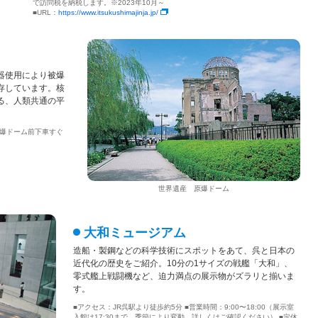
で訪問税を納税します。※2023年10月～
■URL：
https://www.itsukushimajinja.jp/
器使用により被爆
存しています。核
る、人類共通の平
原爆ドーム前下車すぐ
世界遺産 原爆ドーム
大和ミュージアム
造船・製鋼などの科学技術にスポットをあて、呉と日本の
近代化の歴史をご紹介。10分の1サイズの戦艦「大和」、
零式艦上戦闘機など、迫力満点の展示物がズラリと揃いま
す。
■アクセス：JR呉駅より徒歩約5分 ■営業時間：9:00〜18:00（展示室
入館は17:30まで。季節により変動。詳しくはご確認ください） ■定休