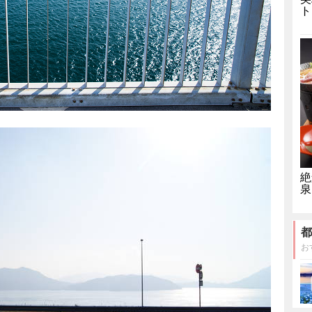
ト
絶
泉
都
お