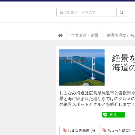

T
世界遺産・絶景
r
i
p
絶景
a
(
海道
ト
リ
パ
)
しまなみ海道は広島県尾道市と愛媛県
景と海に囲まれた地ならではのグルメ
の絶景スポットとグルメを紹介します
送る
しまなみ海道 (4)
ちょっと島に行って