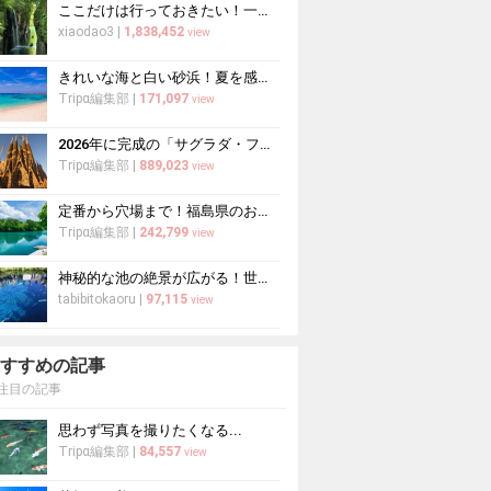
ここだけは行っておきたい！一度は見る価値がある日本の絶景20選
xiaodao3
|
1,838,452
view
きれいな海と白い砂浜！夏を感じる日本全国の絶景ビーチ20選
Tripα編集部
|
171,097
view
2026年に完成の「サグラダ・ファミリア」がすごすぎる！驚異的な工期短縮はなぜ？
Tripα編集部
|
889,023
view
定番から穴場まで！福島県のおすすめ観光スポット30選
Tripα編集部
|
242,799
view
神秘的な池の絶景が広がる！世界遺産忍野八海の見どころと楽しみ方
tabibitokaoru
|
97,115
view
すすめの記事
注目の記事
思わず写真を撮りたくなる...
Tripα編集部
|
84,557
view