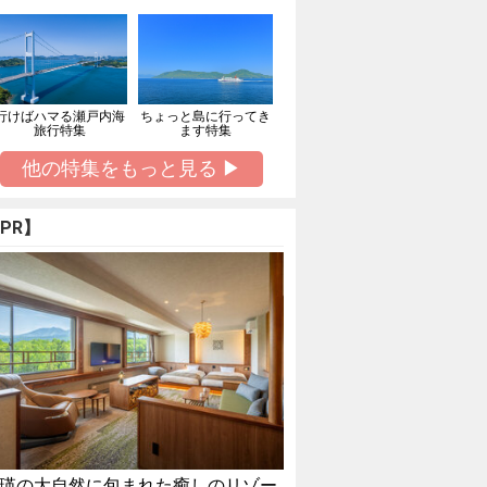
行けばハマる瀬戸内海
ちょっと島に行ってき
旅行特集
ます特集
他の特集をもっと見る ▶
PR】
瑛の大自然に包まれた癒しのリゾー