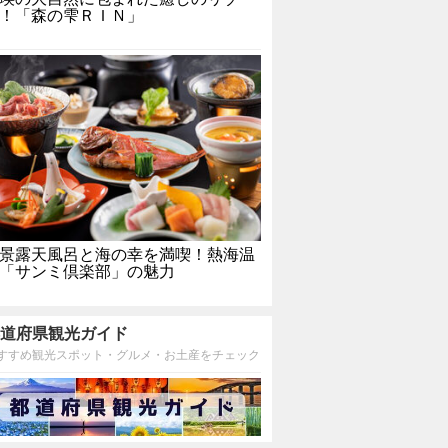
！「森の雫ＲＩＮ」
景露天風呂と海の幸を満喫！熱海温
「サンミ倶楽部」の魅力
道府県観光ガイド
すすめ観光スポット・グルメ・お土産をチェック