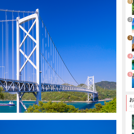
1
2
3
4
5
お
今