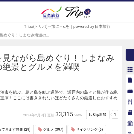
Tripa(トリパ)～旅に＋αを｜powered by 日本旅行
絶景を見ながら島めぐり！しまなみ海道の絶景とグルメを満喫 - Tripa(トリパ)
を見ながら島めぐり！しまなみ
の絶景とグルメを満喫
今治市を結ぶ、島と島を結ぶ道路で、瀬戸内の島々と橋が作る絶
の宝庫！ここには書ききれないほどたくさんの厳選したおすすめ
！
33,315
1
Clip追加
view
2024年2月9日 更新
きます特集 (29)
グルメ (397)
サイクリング (6)