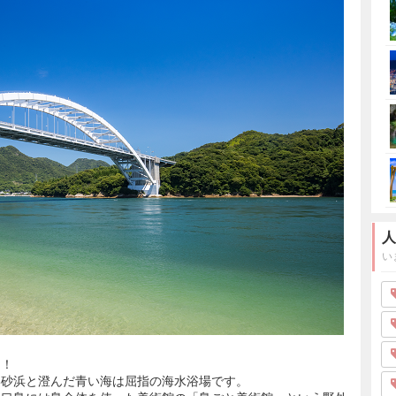
人
い
め！
い砂浜と澄んだ青い海は屈指の海水浴場です。