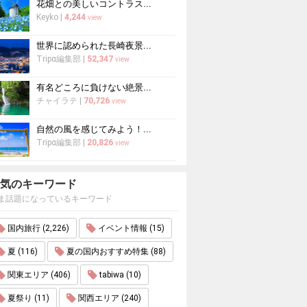
花畑との美しいコントラス...
Keyko
|
4,244
view
世界に認められた長崎夜景...
Tripα編集部
|
52,347
view
有名どころに負けない絶景...
チャイラテ
|
70,726
view
自然の風を感じてみよう！...
Tripα編集部
|
20,826
view
気のキーワード
ま話題になっているキーワード
国内旅行 (2,226)
イベント情報 (15)
夏 (116)
夏の国内おすすめ特集 (88)
関東エリア (406)
tabiwa (10)
夏祭り (11)
関西エリア (240)