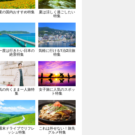
夏の国内おすすめ特集
夏は涼しく過ごしたい
特集
一度は行きたい日本の
気軽に行ける1泊2日旅
絶景特集
特集
気の向くまま一人旅特
女子旅に人気のスポッ
集
ト特集
週末ドライブでリフレ
これは外せない！旅先
ッシュ特集
グルメ特集