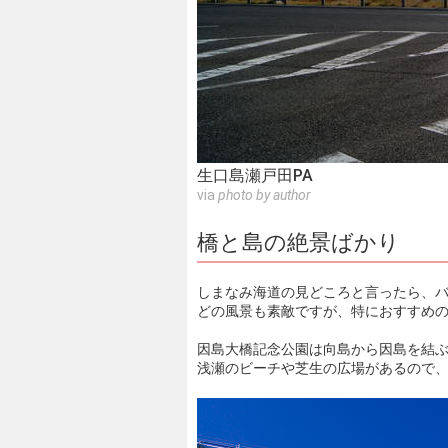
生口島瀬戸田PA
via
photo by author
橋と島の絶景ばかり
しまなみ海道の見どころと言ったら、
どの風景も素敵ですが、特におすすめ
因島大橋記念公園は向島から因島を結
浅瀬のビーチや芝生の広場があるので