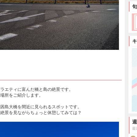
旬
キ
バラエティに富んだ橋と島の絶景です。
の場所をご紹介します。
ぶ因島大橋を間近に見られるスポットです。
、絶景を見ながらちょっと休憩してみては？
週
最