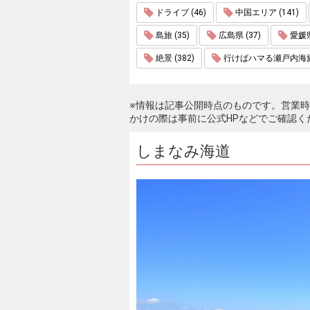
ドライブ (46)
中国エリア (141)
島旅 (35)
広島県 (37)
愛媛県 
絶景 (382)
行けばハマる瀬戸内海旅行
※情報は記事公開時点のものです。営業
かけの際は事前に公式HPなどでご確認く
しまなみ海道