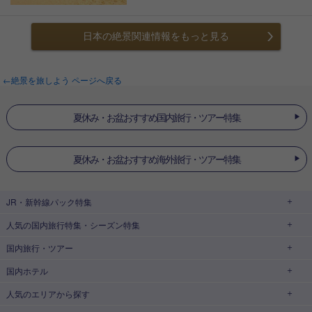
日本の絶景関連情報をもっと見る
←絶景を旅しよう ページへ戻る
夏休み・お盆おすすめ国内旅行・ツアー特集
夏休み・お盆おすすめ海外旅行・ツアー特集
JR・新幹線パック
特集
人気の国内旅行特集・シーズン特集
JR・新幹線＋ホテルパック
日帰り JR・新幹線 パック
国内旅行・ツアー
出張パック
EX旅パック
東京ディズニーリゾート®への旅
ユニバーサル・スタジオ・ジャパン(USJ)
(EXダイナミックパック)
への旅
国内ホテル
北海道旅行・ツアー
東京⇔大阪(新大阪) 新幹線パック
東京⇔名古屋 新幹線パック
ハウステンボスへの旅
温泉旅行
人気のエリア
から探す
東北旅行・ツアー
大阪(新大阪)⇔東京 新幹線パック
日帰り旅行
飛行機+ホテルパック