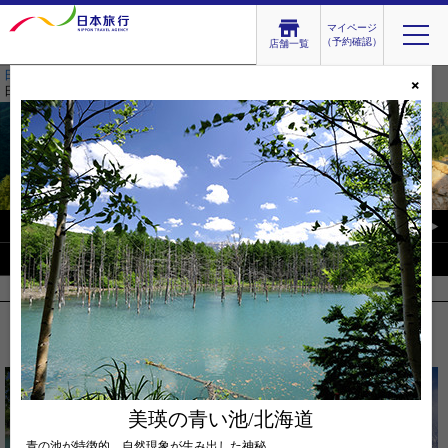
マイページ
（予約確認）
店舗一覧
日本旅行 トップ
>
テーマ旅行
>
絶景を旅しよう
> 日本の絶景
×
日本の絶景
日本の絶景
日本の絶景を旅しよう
写真から探す
絶景TOP
世界の絶景
写真から探す
Search by photo
美瑛の青い池/北海道
青の池が特徴的。自然現象が生み出した神秘。