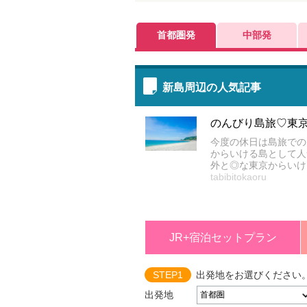
首都圏発
中部発
新島周辺の人気記事
のんびり島旅♡東
今度の休日は島旅での
からいける島として人
外と◎な東京からいけ
tabibitokaoru
JR+宿泊セットプラン
STEP1
出発地をお選びください
出発地