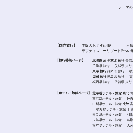
テーマの
【国内旅行】
季節のおすすめ旅行
｜
人
東京ディズニーリゾート®への
【旅行特集ページ】
北海道 旅行
東北 旅行
青森
千葉県 旅行
｜
茨城県 旅行
東海 旅行
静岡県 旅行
｜
岐
四国 旅行
徳島県 旅行
｜
高
福岡県 旅行
｜
佐賀県 旅行
【ホテル・旅館ページ】
北海道ホテル・旅館
東北
東京都ホテル・旅館
｜
神
山梨県ホテル・旅館
北陸
｜
岐阜県ホテル・旅館
｜
奈良県ホテル・旅館
｜
和
広島県ホテル・旅館
｜
鳥
熊本県ホテル・旅館
｜
大