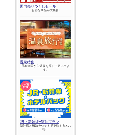
国内売りつくしセール
お得な商品が大集合!
温泉特集
日本全国から温泉を探して旅に出よ
う。
JR・新幹線+宿泊プラン
新幹線と宿泊をセットで予約するとお
得！