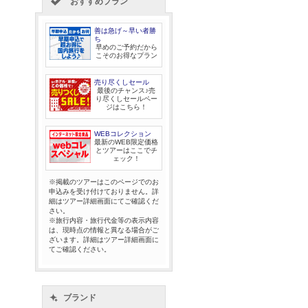
おすすめプラン
善は急げ～早い者勝
ち
早めのご予約だから
こそのお得なプラン
売り尽くしセール
最後のチャンス♪売
り尽くしセールペー
ジはこちら！
WEBコレクション
最新のWEB限定価格
とツアーはここでチ
ェック！
※掲載のツアーはこのページでのお
申込みを受け付けておりません。詳
細はツアー詳細画面にてご確認くだ
さい。
※旅行内容・旅行代金等の表示内容
は、現時点の情報と異なる場合がご
ざいます。詳細はツアー詳細画面に
てご確認ください。
ブランド