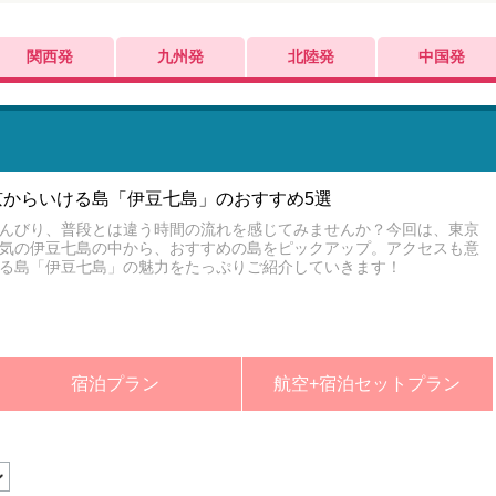
関西発
九州発
北陸発
中国発
京からいける島「伊豆七島」のおすすめ5選
んびり、普段とは違う時間の流れを感じてみませんか？今回は、東京
気の伊豆七島の中から、おすすめの島をピックアップ。アクセスも意
る島「伊豆七島」の魅力をたっぷりご紹介していきます！
宿泊プラン
航空+宿泊セットプラン
。