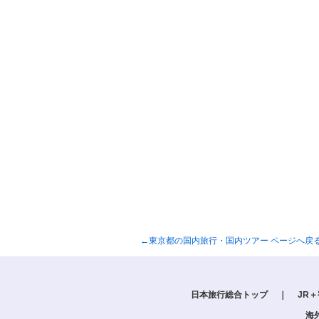
←東京都の国内旅行・国内ツアー ページへ戻
日本旅行総合トップ
｜
JR
海