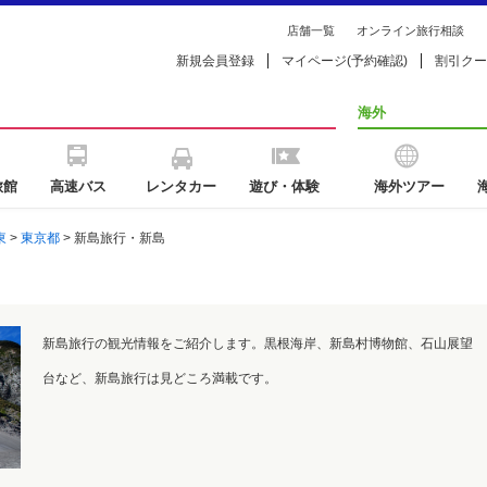
店舗一覧
オンライン旅行相談
新規会員登録
マイページ(予約確認)
割引クー
海外
旅館
高速バス
レンタカー
遊び・体験
海外ツアー
東
>
東京都
> 新島旅行・新島
新島旅行の観光情報をご紹介します。黒根海岸、新島村博物館、石山展望
台など、新島旅行は見どころ満載です。