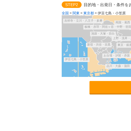
STEP2
目的地・出発日・条件を
全国
>
関東
>
東京都
>
伊豆七島・小笠原
吉祥寺・立川・八王子・多摩
両国・葛西
板橋・赤羽・阿佐ヶ谷・中野・世
池袋・大塚・目白
上野・浅草・
新宿・渋谷・目黒
東京・銀
お台場・汐留・赤坂
伊豆七島・小笠原
品川・大森・蒲田