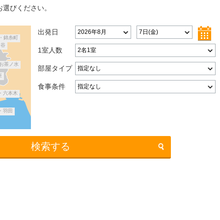
お選びください。
出発日
・錦糸町
田谷
1室人数
お茶ノ水
部屋タイプ
座
食事条件
・六本木
・羽田
検索する