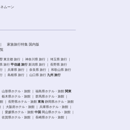
ハネムーン
｜
家族旅行特集 国内版
覧
行
東京都 旅行
｜
神奈川県 旅行
｜
埼玉県 旅行
｜
県 旅行
甲信越 旅行
新潟県 旅行
｜
長野県 旅行
行
｜
兵庫県 旅行
｜
奈良県 旅行
｜
和歌山県 旅行
行
｜
島根県 旅行
｜
山口県 旅行
九州 旅行
｜
山形県ホテル・旅館
｜
福島県ホテル・旅館
関東
｜
栃木県ホテル・旅館
｜
群馬県ホテル・旅館
｜
館
｜
長野県ホテル・旅館
東海
静岡県ホテル・旅館
館
｜
大阪府ホテル・旅館
｜
兵庫県ホテル・旅館
｜
｜
愛媛県ホテル・旅館
中国
岡山県ホテル・旅館
｜
｜
佐賀県ホテル・旅館
｜
長崎県ホテル・旅館
｜