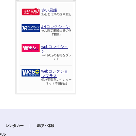
赤い風船
安心と信頼の国内旅行
JRコレクション
web限定間際出発の国
内旅行
webコレクショ
ン
web限定のお得なブラ
ンド
webコレクショ
ンプラス
価格変動型のインター
ネット専用商品
｜
レンタカー
｜
遊び・体験
テル