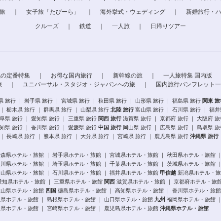
旅
｜
女子旅「たびーら」
｜
海外挙式・ウェディング
｜
新婚旅行・
クルーズ
｜
鉄道
｜
一人旅
｜
日帰りツアー
気の定番特集
｜
お得な国内旅行
｜
新幹線の旅
｜
一人旅特集 国内版
旅
｜
ユニバーサル・スタジオ・ジャパンへの旅
｜
国内旅行パンフレット一
県 旅行
｜
岩手県 旅行
｜
宮城県 旅行
｜
秋田県 旅行
｜
山形県 旅行
｜
福島県 旅行
関東 旅
｜
栃木県 旅行
｜
群馬県 旅行
｜
山梨県 旅行
北陸 旅行
富山県 旅行
｜
石川県 旅行
｜
福井
阜県 旅行
｜
愛知県 旅行
｜
三重県 旅行
関西 旅行
滋賀県 旅行
｜
京都府 旅行
｜
大阪府 旅
知県 旅行
｜
香川県 旅行
｜
愛媛県 旅行
中国 旅行
岡山県 旅行
｜
広島県 旅行
｜
鳥取県 旅
｜
長崎県 旅行
｜
熊本県 旅行
｜
大分県 旅行
｜
宮崎県 旅行
｜
鹿児島県 旅行
沖縄県 旅行
青森県ホテル・旅館
｜
岩手県ホテル・旅館
｜
宮城県ホテル・旅館
｜
秋田県ホテル・旅館
奈川県ホテル・旅館
｜
埼玉県ホテル・旅館
｜
千葉県ホテル・旅館
｜
茨城県ホテル・旅館
富山県ホテル・旅館
｜
石川県ホテル・旅館
｜
福井県ホテル・旅館
甲信越
新潟県ホテル・旅
愛知県ホテル・旅館
｜
三重県ホテル・旅館
関西
滋賀県ホテル・旅館
｜
京都府ホテル・旅
歌山県ホテル・旅館
四国
徳島県ホテル・旅館
｜
高知県ホテル・旅館
｜
香川県ホテル・旅館
取県ホテル・旅館
｜
島根県ホテル・旅館
｜
山口県ホテル・旅館
九州
福岡県ホテル・旅館
分県ホテル・旅館
｜
宮崎県ホテル・旅館
｜
鹿児島県ホテル・旅館
沖縄県ホテル・旅館