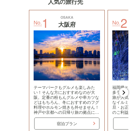
人気の旅行先
1
2
OSAKA
No.
No.
大阪府
テーマパークもグルメも楽しみた
福岡県と
い！そんな方におすすめなのが大
多ラーメ
阪。定番の粉もんグルメや串カツな
旅が人気
どはもちろん、冬におすすめのフグ
なイルミ
料理やホルモン焼きも外せません！
旦・お正
神戸や京都への日帰り旅の拠点にも
のご利益
おすすめです。
への初詣
宿泊プラン