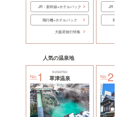
JR・新幹線+ホテルパック
JR
飛行機+ホテルパック
飛
大阪府旅行特集
人気の温泉地
1
2
KUSATSU
No.
No.
草津温泉