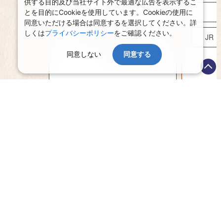
供する目的及び当社サイト外で最適な広告を表示するこ
宿泊プラン
とを目的にCookieを使用しています。Cookieの使用に
同意いただける場合は同意するを選択してください。詳
しくは
プライバシーポリシー
をご確認ください。
JR・新幹線+ホテルパック
JR
同意しない
同意する
千葉県旅行特集
国内リゾート
ONNASON
恩納村