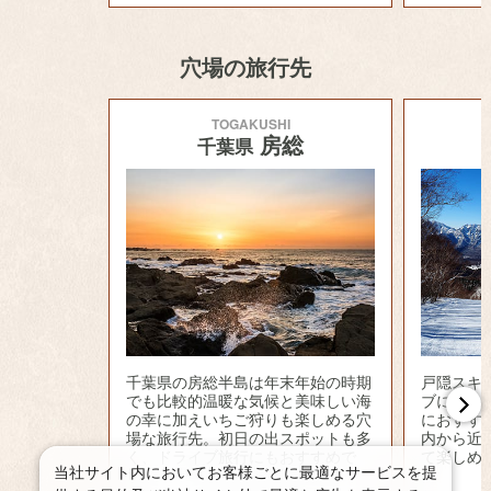
穴場の旅行先
TOGAKUSHI
房総
千葉県
千葉県の房総半島は年末年始の時期
戸隠スキ
でも比較的温暖な気候と美味しい海
ブにスキ
の幸に加えいちご狩りも楽しめる穴
におすす
場な旅行先。初日の出スポットも多
内から近
く、ドライブ旅行にもおすすめで
て楽しめ
当社サイト内においてお客様ごとに最適なサービスを提
す。