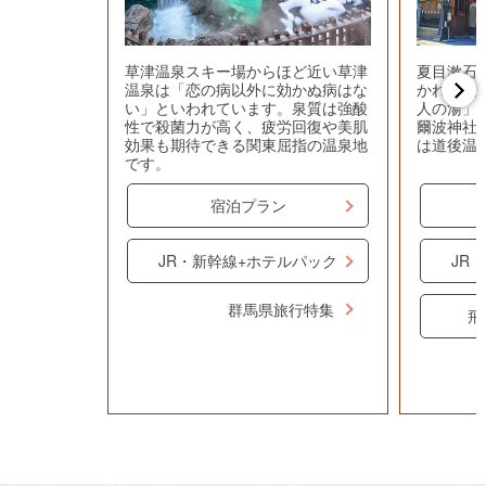
草津温泉スキー場からほど近い草津
夏目漱石
温泉は「恋の病以外に効かぬ病はな
かれた道
い」といわれています。泉質は強酸
人の湯」
性で殺菌力が高く、疲労回復や美肌
爾波神社
効果も期待できる関東屈指の温泉地
は道後温
です。
宿泊プラン
JR・新幹線+ホテルパック
JR
群馬県旅行特集
飛