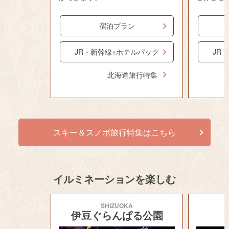
宿泊プラン
JR・新幹線+ホテルパック
JR
北海道旅行特集
スキー＆スノボ旅行特集はこちら
イルミネーションを楽しむ
SHIZUOKA
伊豆ぐらんぱる公園