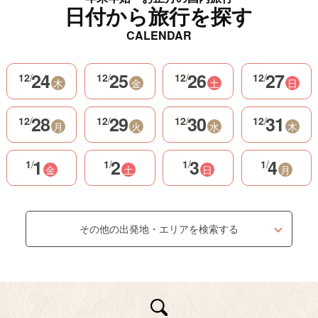
日付から旅行を探す
CALENDAR
24
25
26
27
12
/
12
/
12
/
12
/
木
金
土
日
28
29
30
31
12
/
12
/
12
/
12
/
月
火
水
木
1
2
3
4
1
/
1
/
1
/
1
/
金
土
日
月
その他の出発地・エリアを検索する