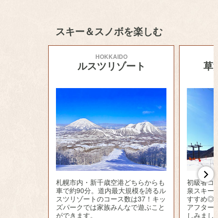
スキー＆スノボを楽しむ
HOKKAIDO
ルスツリゾート
草
札幌市内・新千歳空港どちらからも
初級者コ
車で約90分。道内最大規模を誇るル
泉スキー
スツリゾートのコース数は37！キッ
すすめ◎
ズパークでは家族みんなで遊ぶこと
アフター
ができます。
しみまし