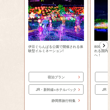
伊豆ぐらんぱる公園で開催される体
8000坪
験型イルミネーション!
れる国内
へ！
宿泊プラン
JR・新幹線+ホテルパック
JR
静岡県旅行特集