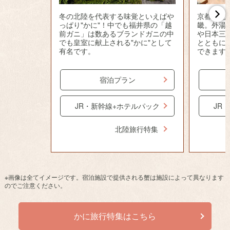
冬の北陸を代表する味覚といえばや
京都府北
っぱり"かに"！中でも福井県の「越
畿。外湯
前ガニ」は数あるブランドガニの中
や日本三
でも皇室に献上される"かに"として
とともに
有名です。
できます
宿泊プラン
JR・新幹線+ホテルパック
JR
北陸旅行特集
※画像は全てイメージです。宿泊施設で提供される蟹は施設によって異なります
のでご注意ください。
かに旅行特集はこちら