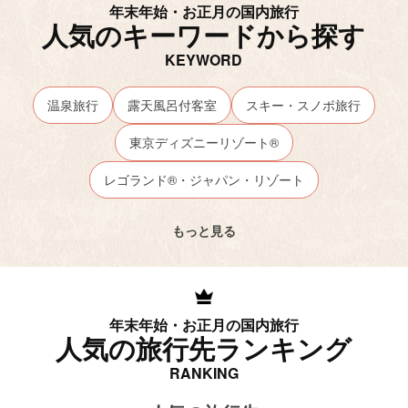
年末年始・お正月の国内旅行
人気のキーワードから探す
KEYWORD
温泉旅行
露天風呂付客室
スキー・スノボ旅行
東京ディズニーリゾート®
レゴランド®・ジャパン・リゾート
ユニバーサル・スタジオ・ジャパン
ハウステンボス
もっと見る
ジャングリア沖縄
日帰りJR・新幹線
オールインクルーシブ
ホテル 空室状況
沖縄旅行
年末年始・お正月の国内旅行
北海道旅行
高速バス
レンタカー
アクティビティ
人気の旅行先ランキング
売りつくしセール
草津温泉
伊香保温泉
箱根温泉
RANKING
熱海温泉