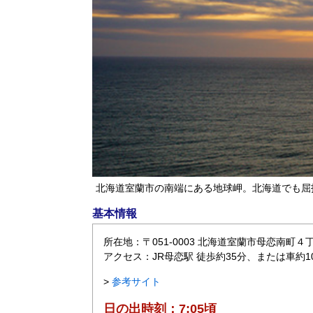
北海道室蘭市の南端にある地球岬。北海道でも屈
基本情報
所在地：〒051-0003 北海道室蘭市母恋南町４
アクセス：JR母恋駅 徒歩約35分、または車約1
>
参考サイト
日の出時刻：7:05頃