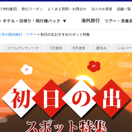
(予約確認)
割引クーポン
よくある質問・お問合せ
法人のお客様
店舗一覧
海外旅行
ク・ホテル・日帰り・飛行機パック
ツアー・添乗
▼
正月の国内旅行・ツアー
> 初日の出おすすめスポット特集
ゴールデンウィーク
7月連休
8月連休
夏休み
シルバー