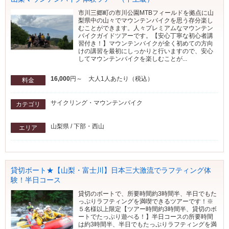
市川三郷町の市川公園MTBフィールドを拠点に山
梨県中の山々でマウンテンバイクを思う存分楽し
むことができます。人々プレミアムなマウンテン
バイクガイドツアーです。【安心丁寧な初心者講
習付き！】マウンテンバイクが全く初めての方向
けの講習を最初にしっかりと行いますので、安心
してマウンテンバイクを楽しむことが...
16,000
円～ 大人1人あたり（税込）
料金
サイクリング・マウンテンバイク
カテゴリ
山梨県 / 下部・西山
エリア
貸切ボート★【山梨・富士川】日本三大激流でラフティング体
験！半日コース
貸切のボートで、所要時間約3時間半、半日でもた
っぷりラフティングを満喫できるツアーです！※
５名様以上限定【ツアー時間約3時間半、貸切のボ
ートでたっぷり遊べる！】半日コースの所要時間
は約3時間半、半日でもたっぷりラフティングを満