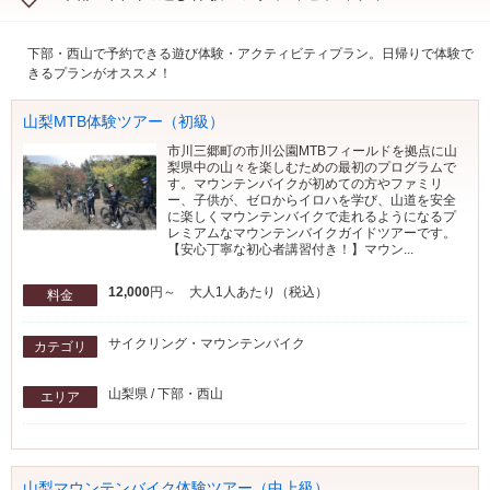
下部・西山で予約できる遊び体験・アクティビティプラン。日帰りで体験で
きるプランがオススメ！
山梨MTB体験ツアー（初級）
市川三郷町の市川公園MTBフィールドを拠点に山
梨県中の山々を楽しむための最初のプログラムで
す。マウンテンバイクが初めての方やファミリ
ー、子供が、ゼロからイロハを学び、山道を安全
に楽しくマウンテンバイクで走れるようになるプ
レミアムなマウンテンバイクガイドツアーです。
【安心丁寧な初心者講習付き！】マウン...
12,000
円～ 大人1人あたり（税込）
料金
サイクリング・マウンテンバイク
カテゴリ
山梨県 / 下部・西山
エリア
山梨マウンテンバイク体験ツアー（中上級）