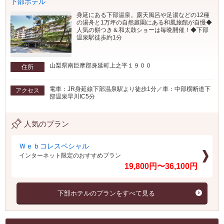
下部ホテル
身延にある下部温泉。露天風呂や足湯などの12種
の湯舟と1万坪の自然庭園にある和風旅館が自慢◆
人気の餅つき＆和太鼓ショーは毎晩開催！◆下部
温泉駅徒歩約1分
山梨県南巨摩郡身延町上之平１９００
住所
電車：JR身延線下部温泉駅より徒歩1分／車：中部横断道下
アクセス
部温泉早川IC5分
人気のプラン
Ｗｅｂコレスペシャル
インターネット限定のおすすめプラン
19,800円〜36,100円
下部ホテルのプランをすべて見る