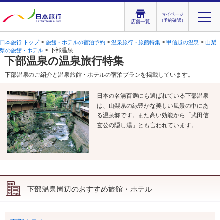
マイページ
（予約確認）
店舗一覧
>
>
>
>
日本旅行 トップ
旅館・ホテルの宿泊予約
温泉旅行・旅館特集
甲信越の温泉
山梨
> 下部温泉
県の旅館・ホテル
下部温泉の温泉旅行特集
下部温泉のご紹介と温泉旅館・ホテルの宿泊プランを掲載しています。
日本の名湯百選にも選ばれている下部温泉
は、山梨県の緑豊かな美しい風景の中にあ
る温泉郷です。また高い効能から「武田信
玄公の隠し湯」とも言われています。
下部温泉周辺のおすすめ旅館・ホテル