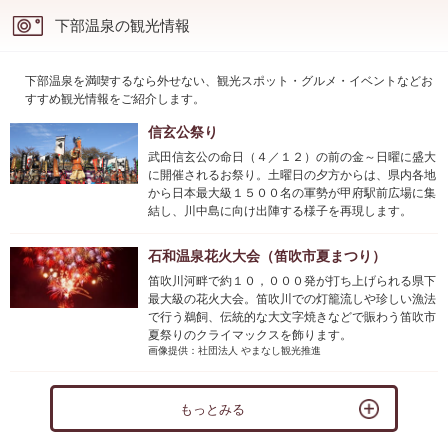
下部温泉の観光情報
下部温泉を満喫するなら外せない、観光スポット・グルメ・イベントなどお
すすめ観光情報をご紹介します。
信玄公祭り
武田信玄公の命日（４／１２）の前の金～日曜に盛大
に開催されるお祭り。土曜日の夕方からは、県内各地
から日本最大級１５００名の軍勢が甲府駅前広場に集
結し、川中島に向け出陣する様子を再現します。
石和温泉花火大会（笛吹市夏まつり）
笛吹川河畔で約１０，０００発が打ち上げられる県下
最大級の花火大会。笛吹川での灯籠流しや珍しい漁法
で行う鵜飼、伝統的な大文字焼きなどで賑わう笛吹市
夏祭りのクライマックスを飾ります。
画像提供：社団法人 やまなし観光推進
もっとみる