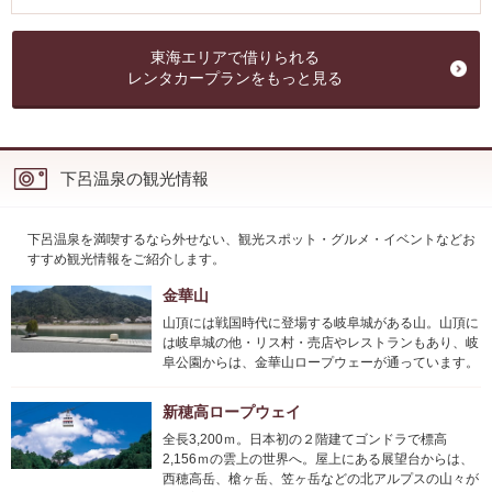
東海エリアで借りられる
レンタカープランをもっと見る
下呂温泉の観光情報
下呂温泉を満喫するなら外せない、観光スポット・グルメ・イベントなどお
すすめ観光情報をご紹介します。
金華山
山頂には戦国時代に登場する岐阜城がある山。山頂に
は岐阜城の他・リス村・売店やレストランもあり、岐
阜公園からは、金華山ロープウェーが通っています。
新穂高ロープウェイ
全長3,200ｍ。日本初の２階建てゴンドラで標高
2,156ｍの雲上の世界へ。屋上にある展望台からは、
西穂高岳、槍ヶ岳、笠ヶ岳などの北アルプスの山々が