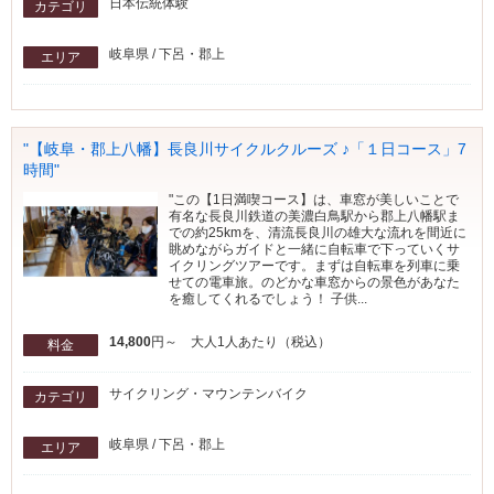
日本伝統体験
カテゴリ
岐阜県 / 下呂・郡上
エリア
"【岐阜・郡上八幡】長良川サイクルクルーズ ♪「１日コース」7
時間"
"この【1日満喫コース】は、車窓が美しいことで
有名な長良川鉄道の美濃白鳥駅から郡上八幡駅ま
での約25kmを、清流長良川の雄大な流れを間近に
眺めながらガイドと一緒に自転車で下っていくサ
イクリングツアーです。まずは自転車を列車に乗
せての電車旅。のどかな車窓からの景色があなた
を癒してくれるでしょう！ 子供...
14,800
円～ 大人1人あたり（税込）
料金
サイクリング・マウンテンバイク
カテゴリ
岐阜県 / 下呂・郡上
エリア