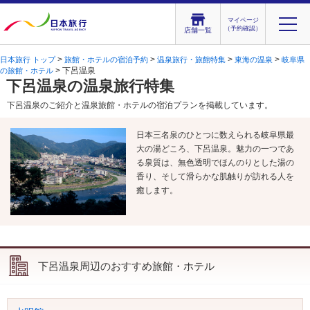
マイページ
（予約確認）
店舗一覧
>
>
>
>
日本旅行 トップ
旅館・ホテルの宿泊予約
温泉旅行・旅館特集
東海の温泉
岐阜県
> 下呂温泉
の旅館・ホテル
下呂温泉の温泉旅行特集
下呂温泉のご紹介と温泉旅館・ホテルの宿泊プランを掲載しています。
日本三名泉のひとつに数えられる岐阜県最
大の湯どころ、下呂温泉。魅力の一つであ
る泉質は、無色透明でほんのりとした湯の
香り、そして滑らかな肌触りが訪れる人を
癒します。
下呂温泉周辺のおすすめ旅館・ホテル