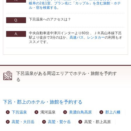
岐阜の2名1室、プラン名に「カップル」を含む旅館・ホテ
ル・宿を検索する
。
下呂温泉へのアクセスは？
Q.
中央自動車道中津川インターより60分 、ＪＲ高山本線下呂
A.
駅より徒歩で3分のほか、
高速バス
、
レンタカー
の利用もオ
ススメです。
下呂温泉がある周辺エリアでホテル・旅館を予約す
る
下呂・郡上のホテル・旅館を予約する
下呂温泉
濁河温泉
美濃白鳥高原
郡上八幡
高鷲・大日岳
高鷲・鷲ケ岳
高鷲・郡上高原