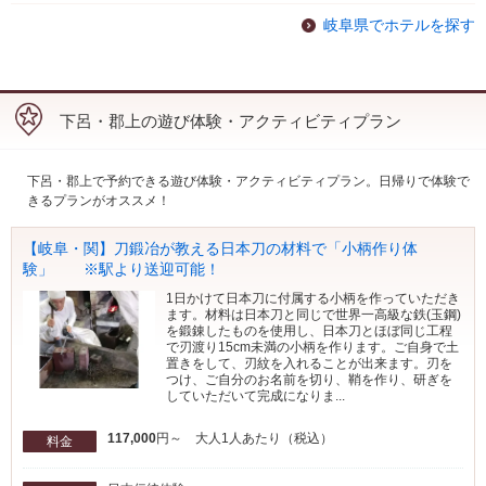
岐阜県でホテルを探す
下呂・郡上の遊び体験・アクティビティプラン
下呂・郡上で予約できる遊び体験・アクティビティプラン。日帰りで体験で
きるプランがオススメ！
【岐阜・関】刀鍛冶が教える日本刀の材料で「小柄作り体
験」 ※駅より送迎可能！
1日かけて日本刀に付属する小柄を作っていただき
ます。材料は日本刀と同じで世界一高級な鉄(玉鋼)
を鍛錬したものを使用し、日本刀とほぼ同じ工程
で刃渡り15cm未満の小柄を作ります。ご自身で土
置きをして、刃紋を入れることが出来ます。刃を
つけ、ご自分のお名前を切り、鞘を作り、研ぎを
していただいて完成になりま...
117,000
円～ 大人1人あたり（税込）
料金