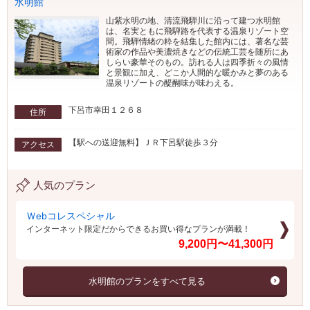
水明館
山紫水明の地、清流飛騨川に沿って建つ水明館
は、名実ともに飛騨路を代表する温泉リゾート空
間。飛騨情緒の粋を結集した館内には、著名な芸
術家の作品や美濃焼きなどの伝統工芸を随所にあ
しらい豪華そのもの。訪れる人は四季折々の風情
と景観に加え、どこか人間的な暖かみと夢のある
温泉リゾートの醍醐味が味わえる。
下呂市幸田１２６８
住所
【駅への送迎無料】ＪＲ下呂駅徒歩３分
アクセス
人気のプラン
Ｗebコレスペシャル
インターネット限定だからできるお買い得なプランが満載！
9,200円〜41,300円
水明館のプランをすべて見る