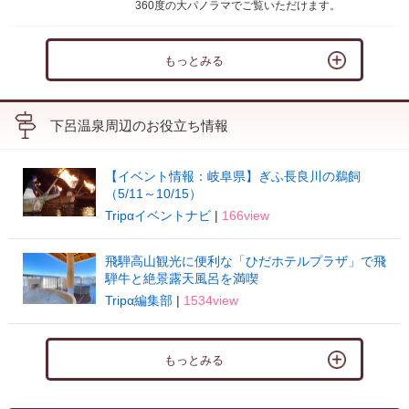
360度の大パノラマでご覧いただけます。
もっとみる
下呂温泉周辺のお役立ち情報
【イベント情報：岐阜県】ぎふ長良川の鵜飼
（5/11～10/15）
Tripαイベントナビ
|
166view
飛騨高山観光に便利な「ひだホテルプラザ」で飛
騨牛と絶景露天風呂を満喫
Tripα編集部
|
1534view
もっとみる