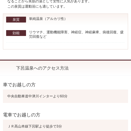
なることから美肌の湯として女性に人気があります。
この泉質は運動浴にも適しています。
単純温泉（アルカリ性）
泉質
リウマチ、運動機能障害、神経症、神経麻痺、病後回復、疲
効能
労回復など
下呂温泉へのアクセス方法
車でお越しの方
中央自動車道中津川インターより60分
電車でお越しの方
ＪＲ高山本線下呂駅より徒歩で3分