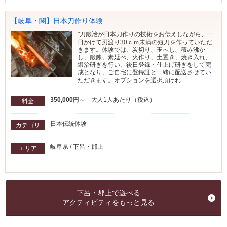
【岐阜・関】日本刀作り体験
"刀鍛冶が日本刀作りの技術をお伝えしながら、一
日かけて刃渡り30ｃｍ未満の短刀を作っていただ
きます。体験では、炭切り、玉へし、積み沸か
し、鍛錬、素延べ、火作り、土置き、焼き入れ、
鍛治研ぎを行い、後日登録・仕上げ研ぎをして完
成となり、ご自宅に登録証と一緒に配送させてい
ただきます。オプションを選択頂けれ...
350,000
円～ 大人1人あたり（税込）
料金
日本伝統体験
カテゴリ
岐阜県 / 下呂・郡上
エリア
下呂・郡上で遊べる
アクティビティをもっと見る