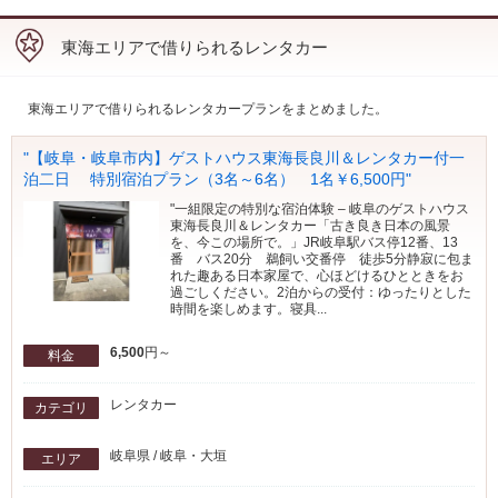
東海エリアで借りられるレンタカー
東海エリアで借りられるレンタカープランをまとめました。
"【岐阜・岐阜市内】ゲストハウス東海長良川＆レンタカー付一
泊二日 特別宿泊プラン（3名～6名） 1名￥6,500円"
"一組限定の特別な宿泊体験 – 岐阜のゲストハウス
東海長良川＆レンタカー「古き良き日本の風景
を、今この場所で。」JR岐阜駅バス停12番、13
番 バス20分 鵜飼い交番停 徒歩5分静寂に包ま
れた趣ある日本家屋で、心ほどけるひとときをお
過ごしください。2泊からの受付：ゆったりとした
時間を楽しめます。寝具...
6,500
円～
料金
レンタカー
カテゴリ
岐阜県 / 岐阜・大垣
エリア