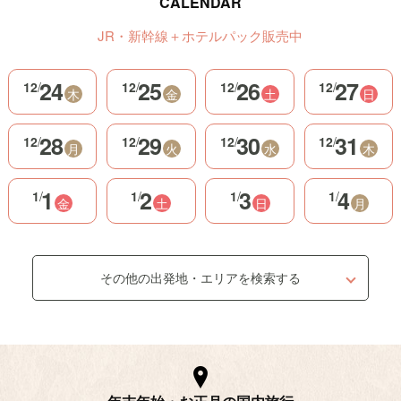
CALENDAR
JR・新幹線＋ホテルパック販売中
24
25
26
27
12
/
12
/
12
/
12
/
木
金
土
日
28
29
30
31
12
/
12
/
12
/
12
/
月
火
水
木
1
2
3
4
1
/
1
/
1
/
1
/
金
土
日
月
その他の出発地・エリアを検索する