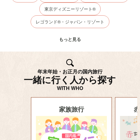
東京ディズニーリゾート®
レゴランド®・ジャパン・リゾート
ユニバーサル・スタジオ・ジャパン
ハウステンボス
もっと見る
ジャングリア沖縄
日帰りJR・新幹線
オールインクルーシブ
ホテル 空室状況
沖縄旅行
年末年始・お正月の国内旅行
北海道旅行
高速バス
レンタカー
アクティビティ
一緒に行く人から探す
売りつくしセール
道後温泉
三朝温泉
玉造温泉
WITH WHO
家族旅行