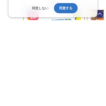
帰省
同意しない
同意する
今年の帰省は1泊ホテル・旅館にス
寒い時期
テイして温泉や観光も楽しみません
り温泉。
か？年末年始の帰省には予約も簡単
慢の温泉
なJR・新幹線＋ホテルパックがおす
める温泉
すめです。
介いたし