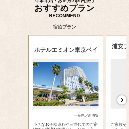
年末年始・お正月の国内旅行
おすすめプラン
RECOMMEND
宿泊プラン
浦安
ホテルエミオン東京ベイ
千葉県／新浦安
小さなお子様連れや三世代でのご宿
ご家族そ
泊でも快適な施設とサービスが充
べるバラ