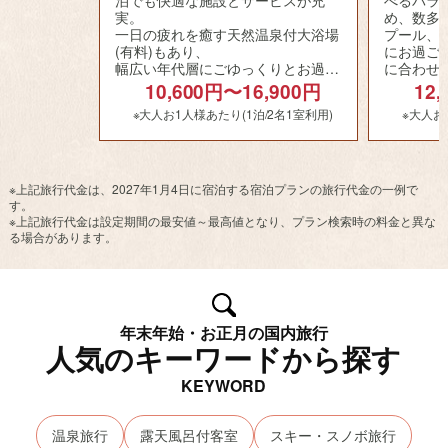
実。
め、数多
一日の疲れを癒す天然温泉付大浴場
プール、
(有料)もあり、
にお過ご
幅広い年代層にごゆっくりとお過ご
に合わせ
しいただけます。
す。東京
10,600円〜16,900円
12
を満喫し
※大人お1人様あたり(1泊/2名1室利用)
※大人お
しみいた
※上記旅行代金は、2027年1月4日に宿泊する宿泊プランの旅行代金の一例で
す。
※上記旅行代金は設定期間の最安値～最高値となり、プラン検索時の料金と異な
る場合があります。
年末年始・お正月の国内旅行
人気のキーワードから探す
KEYWORD
温泉旅行
露天風呂付客室
スキー・スノボ旅行