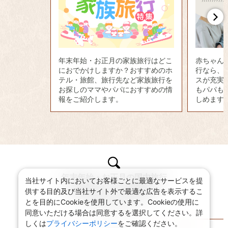
年末年始・お正月の家族旅行はどこ
赤ちゃん
におでかけしますか？おすすめのホ
行なら、
テル・旅館、旅行先など家族旅行を
スが充実
お探しのママやパパにおすすめの情
もパパも
報をご紹介します。
しめます
年末年始・お正月の国内旅行
当社サイト内においてお客様ごとに最適なサービスを提
目的から探す
供する目的及び当社サイト外で最適な広告を表示するこ
とを目的にCookieを使用しています。Cookieの使用に
PURPOSE
同意いただける場合は同意するを選択してください。詳
しくは
プライバシーポリシー
をご確認ください。