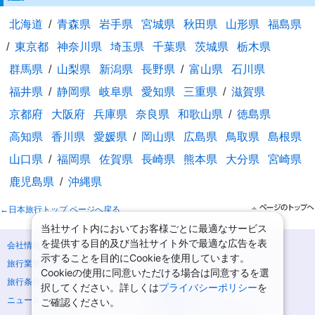
北海道
/
青森県
岩手県
宮城県
秋田県
山形県
福島県
/
東京都
神奈川県
埼玉県
千葉県
茨城県
栃木県
群馬県
/
山梨県
新潟県
長野県
/
富山県
石川県
福井県
/
静岡県
岐阜県
愛知県
三重県
/
滋賀県
京都府
大阪府
兵庫県
奈良県
和歌山県
/
徳島県
高知県
香川県
愛媛県
/
岡山県
広島県
鳥取県
島根県
山口県
/
福岡県
佐賀県
長崎県
熊本県
大分県
宮崎県
鹿児島県
/
沖縄県
←日本旅行トップ ページへ戻る
当社サイト内においてお客様ごとに最適なサービス
を提供する目的及び当社サイト外で最適な広告を表
会社情報
プライバシーポリシー
示することを目的にCookieを使用しています。
旅行業登録票・約款
規約集
Cookieの使用に同意いただける場合は同意するを選
旅行条件書
商標について
択してください。詳しくは
プライバシーポリシー
を
ニュースリリース
採用情報
ご確認ください。