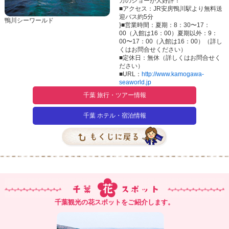
カのショーが大好評！
■アクセス：JR安房鴨川駅より無料送
迎バス約5分
鴨川シーワールド
}■営業時間：夏期：8：30〜17：
00（入館は16：00）夏期以外：9：
00〜17：00（入館は16：00）（詳し
くはお問合せください）
■定休日：無休（詳しくはお問合せく
ださい）
■URL：
http://www.kamogawa-
seaworld.jp
千葉 旅行・ツアー情報
千葉 ホテル・宿泊情報
千葉観光の花スポットをご紹介します。