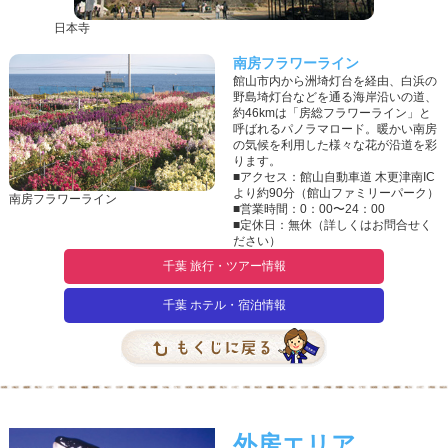
日本寺
南房フラワーライン
館山市内から洲埼灯台を経由、白浜の
野島埼灯台などを通る海岸沿いの道、
約46kmは「房総フラワーライン」と
呼ばれるパノラマロード。暖かい南房
の気候を利用した様々な花が沿道を彩
ります。
■アクセス：館山自動車道 木更津南IC
より約90分（館山ファミリーパーク）
南房フラワーライン
■営業時間：0：00〜24：00
■定休日：無休（詳しくはお問合せく
ださい）
千葉 旅行・ツアー情報
千葉 ホテル・宿泊情報
外房エリア