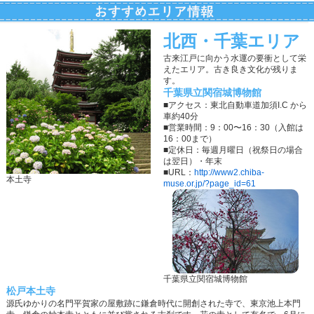
北西・千葉エリア
古来江戸に向かう水運の要衝として栄
えたエリア。古き良き文化が残りま
す。
千葉県立関宿城博物館
■アクセス：東北自動車道加須I.C から
車約40分
■営業時間：9：00〜16：30（入館は
16：00まで）
■定休日：毎週月曜日（祝祭日の場合
は翌日）・年末
■URL：
http://www2.chiba-
本土寺
muse.or.jp/?page_id=61
千葉県立関宿城博物館
松戸本土寺
源氏ゆかりの名門平賀家の屋敷跡に鎌倉時代に開創された寺で、東京池上本門