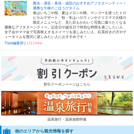
舞浜・浦安・幕張・成田のおすすめアフタヌーンティー！
優雅な午後のごほうびタイム
春はいちごや桜、夏はメロンや桃、マンゴーを使ったトロ
ピカルデザート、秋・冬はハロウィンやクリスマス仕様の
限定メニューなど、見た目もかわいく写真に撮りたくなる
優雅なアフタヌーンティー。記念日や誕生日で特別な時間を過ごしたい人、
女子会やママ会で写真映えするスイーツを楽しみたい人、紅茶好きの方やテ
ィータイムを贅沢に楽しみたい人におすすめです！
Tripα編集部
|
1211view
割引クーポンページはこちら
温泉旅行・温泉旅館特集
他のエリアから観光情報を探す