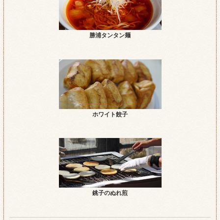
勝浦タンタン麺
ホワイト餃子
銚子のぬれ煎