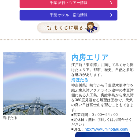
千葉 旅行・ツアー情報
千葉 ホテル・宿泊情報
内房エリア
江戸前「東京湾」に面して早くから開
けたエリア。都市、歴史、自然と多彩
な魅力があります。
海ほたる
神奈川県川崎市から千葉県木更津市を
結ぶ東京湾アクアライン途中の木更津
側にある人工島。房総半島から東京湾
を360度見渡せる展望は圧巻で、天気
の良い日は富士山を望むこともできま
す。
■営業時間：0：00〜24：00
海ほたる
■定休日：無休（詳しくはお問合せく
ださい）
■URL：
http://www.umihotaru.com/