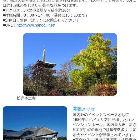
寺、鎌倉の妙本寺とともに並び賞される古刹です。花の寺として有名で、6月に
は約1万株のあじさいが見事な花をつけます。
■アクセス：JR北小金駅から徒歩約10分
■拝観時間：8：00〜17：00（受付は16：30まで）
■定休日：無休（詳しくはお問合せください）
■URL：
http://www.hondoji.net/
松戸本土寺
幕張メッセ
国内外のイベントスペースとして
1986年にベイエリアに登場したコン
ベンションホール。国内最大級、広さ
約7.5万m2の敷地では毎年数多くに展
示会やイベントが開催されています。
■アクセス：JR海浜幕張駅より徒歩約