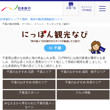
マイページ
店舗一覧
（予約確認）
>
>
>
千葉の観光情報
日本旅行トップ
国内・海外の観光情報総合ページ
関東
千葉の観光情報、クーポン、イベント、ランキングをご案内！
千葉県は豊かな自然と海の幸あふれる県。江戸時代には徳川家康が鷹狩りを楽
しみ、近代は多くの文人 墨客がリゾート地として房総の風情を愛 しました。そ
んな多面的な千葉の見どころをご紹介します。
千葉のおすすめ 北西・千葉エリア
千葉のおすすめ 成田・銚子エリア
千葉のおすすめ 内房エリア
千葉のおすすめ 外房エリア
千葉花スポット
グルメ情報
みなさまから寄せられた千葉応援メッ
セージ