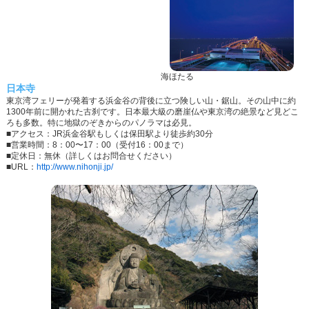
海ほたる
日本寺
東京湾フェリーが発着する浜金谷の背後に立つ険しい山・鋸山。その山中に約
1300年前に開かれた古刹です。日本最大級の磨崖仏や東京湾の絶景など見どこ
ろも多数。特に地獄のぞきからのパノラマは必見。
■アクセス：JR浜金谷駅もしくは保田駅より徒歩約30分
■営業時間：8：00〜17：00（受付16：00まで）
■定休日：無休（詳しくはお問合せください）
■URL：
http://www.nihonji.jp/