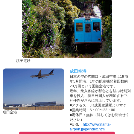
銚子電鉄
成田空港
日本の空の玄関口・成田空港は1978
年5月開港、1年の航空機発着回数約
20万回という国際空港です。
近年、乗入各線が都心とを結ぶ特別列
車を投入、訪日外国人が増加する中、
利便性がさらに向上しています。
■アクセス：JR成田空港駅よりすぐ
■営業時間：6：00〜23：00
成田空港
■定休日：無休（詳しくはお問合せく
ださい）
■URL：
http://www.narita-
airport.jp/jp/index.html