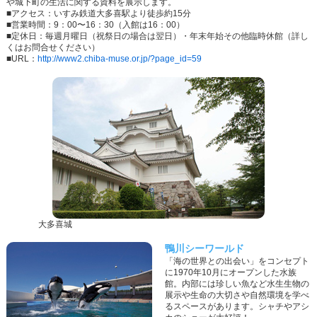
や城下町の生活に関する資料を展示します。
■アクセス：いすみ鉄道大多喜駅より徒歩約15分
■営業時間：9：00〜16：30（入館は16：00）
■定休日：毎週月曜日（祝祭日の場合は翌日）・年末年始その他臨時休館（詳し
くはお問合せください）
■URL：
http://www2.chiba-muse.or.jp/?page_id=59
大多喜城
鴨川シーワールド
「海の世界との出会い」をコンセプト
に1970年10月にオープンした水族
館。内部には珍しい魚など水生生物の
展示や生命の大切さや自然環境を学べ
るスペースがあります。シャチやアシ