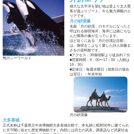
雄大な太平洋を望む地は昔より文人墨
客が遊ぶリゾート。今も魅力満載のエ
リアです。
月の砂漠像
名曲「月の砂漠」のモデルになったと
呼ばれる御宿海岸。海岸には曲にちな
んだ隊商の像が立っています。
ほど近くにある「月の沙漠記念館」
は、御宿をこよなく愛した詩人加藤ま
さをの資料館です。
■アクセス：JR御宿駅より徒歩約７分
鴨川シーワールド
■営業時間：9：00〜17：00（入館は
16：30）
■定休日：毎週水曜日（祝祭日の場合
は翌日）・年末年始
月の砂漠像
大多喜城
正式名称は千葉県立中央博物館大多喜城分館で、本丸跡に昭和50年に建てられ
た天守閣に似せた歴史博物館です。内部には武士の武具、調度品など武家社会