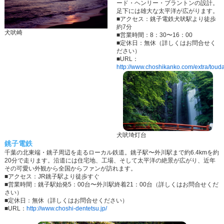
ード・ヘンリー・ブラントンの設計。
足下には雄大な太平洋が広がります。
■アクセス：銚子電鉄犬吠駅より徒歩
約7分
犬吠崎
■営業時間：8：30〜16：00
■定休日：無休（詳しくはお問合せく
ださい）
■URL：
http://www.choshikanko.com/extra/touda
犬吠埼灯台
銚子電鉄
千葉の北東端・銚子周辺を走るローカル鉄道。銚子駅〜外川駅まで約6.4kmを約
20分で走ります。沿道には住宅地、工場、そして太平洋の絶景が広がり、近年
その可愛い外観から全国からファンが訪れます。
■アクセス：JR銚子駅より徒歩すぐ
■営業時間：銚子駅始発5：00台〜外川駅終着21：00台（詳しくはお問合せくだ
さい）
■定休日：無休（詳しくはお問合せください）
■URL：
http://www.choshi-dentetsu.jp/