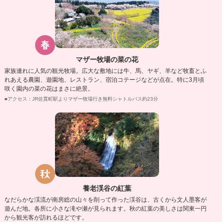
マザー牧場の菜の花
家族連れに人気の観光牧場。広大な敷地には牛、馬、ヤギ、羊など牧畜とふ
れあえる農園、遊園地、レストラン、宿泊コテージなどが点在。特に3月頃
咲く園内の菜の花はまさに絶景。
■アクセス：JR佐貫町駅よりマザー牧場行き無料シャトルバス約23分
養老渓谷の紅葉
なだらかな渓流が南房総の山々を削って作った渓谷は、古くから文人墨客が
遊んだ地。各所に小さな滝や瀬が見られます。秋の紅葉の美しさは関東一円
から観光客が訪れるほどです。