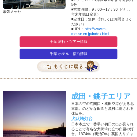
5分
■営業時間：9：00〜17：30（但し、
幕張メッセ
年末年始は変更）
■定休日：無休（詳しくはお問合せく
ださい）
■URL：
http://www.m-
messe.co.jp/index.html
千葉 旅行・ツアー情報
千葉 ホテル・宿泊情報
成田・銚子エリア
日本の空の玄関口・成田空港がある北
東部。のどかな田園と漁村に癒される
休日を。
犬吠埼灯台
日本本土で一番早い初日の出が見られ
ることで有名な犬吠埼に立つ白亜の灯
台。1874年（明治7年）英国人リチャ