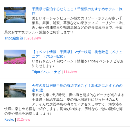
千葉県で宿泊するならここ！千葉県のおすすめホテル・旅
館
美しいオーシャンビューが魅力のリゾートホテルが多い千
葉県。舞浜、浦安、幕張などの東京ディズニーリゾート®に
近い宿や勝浦温泉や鴨川温泉などの絶景温泉地まで、千葉
県のおすすめホテル・旅館をご紹介します！
Tripα編集部
|
5201view
【イベント情報：千葉県】マザー牧場 桃色吐息（ペチュ
ニア）（7/15～9/30）
いま行きたい！旬なイベント情報をTripaイベントナビがお
知らせします♪
Tripαイベントナビ
|
114view
今年の夏は房総半島の海辺で過ごす！海水浴におすすめの
宿10選
東京から車で約2時間。青い海と開放的なビーチが点在する
千葉県・房総半島は、夏の海水浴旅行にぴったりのエリ
ア。そんな房総半島の海までアクセスしやすく、海水浴を
快適に楽しめる宿をご紹介します。海遊びの後は、房総ならではの新鮮な海
の幸や温泉を満喫しましょう♪
Keyko
|
312view