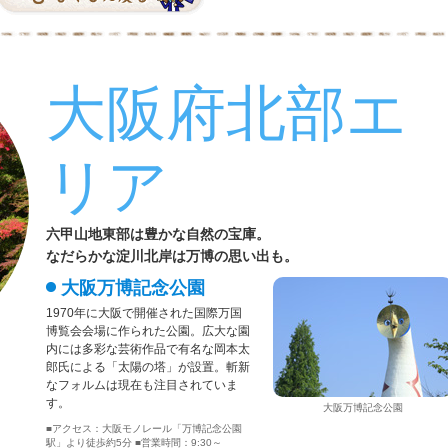
大阪府北部エ
リア
六甲山地東部は豊かな自然の宝庫。
なだらかな淀川北岸は万博の思い出も。
大阪万博記念公園
1970年に大阪で開催された国際万国
博覧会会場に作られた公園。広大な園
内には多彩な芸術作品で有名な岡本太
郎氏による「太陽の塔」が設置。斬新
なフォルムは現在も注目されていま
す。
大阪万博記念公園
■アクセス：大阪モノレール「万博記念公園
駅」より徒歩約5分 ■営業時間：9:30～