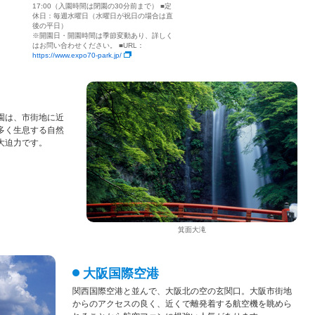
17:00（入園時間は閉園の30分前まで） ■定
休日：毎週水曜日（水曜日が祝日の場合は直
後の平日）
※開園日・開園時間は季節変動あり、詳しく
はお問い合わせください。 ■URL：
https://www.expo70-park.jp/
園は、市街地に近
多く生息する自然
大迫力です。
箕面大滝
大阪国際空港
関西国際空港と並んで、大阪北の空の玄関口。大阪市街地
からのアクセスの良く、近くで離発着する航空機を眺めら