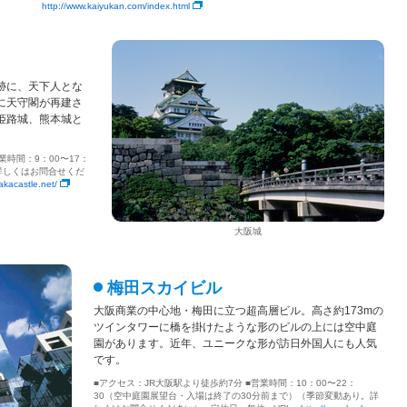
http://www.kaiyukan.com/index.html
跡に、天下人とな
に天守閣が再建さ
姫路城、熊本城と
業時間：9：00〜17：
詳しくはお問合せくだ
akacastle.net/
大阪城
梅田スカイビル
大阪商業の中心地・梅田に立つ超高層ビル。高さ約173mの
ツインタワーに橋を掛けたような形のビルの上には空中庭
園があります。近年、ユニークな形が訪日外国人にも人気
です。
■アクセス：JR大阪駅より徒歩約7分 ■営業時間：10：00〜22：
30（空中庭園展望台・入場は終了の30分前まで）（季節変動あり。詳