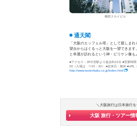
梅田スカイビル
通天閣
「大阪のエッフェル塔」として親しまれ
望台からはぐるっと大阪を一望できます
と幸運が訪れるという神・ビリケン像も
■アクセス：JR今宮駅より徒歩約10分 ■営業時間：
00（入場は 〜20：30） ■定休日：無休 ■URL
http://www.tsutenkaku.co.jp/index.html
＼大阪旅行は日本旅行を
大阪 旅行・ツアー情