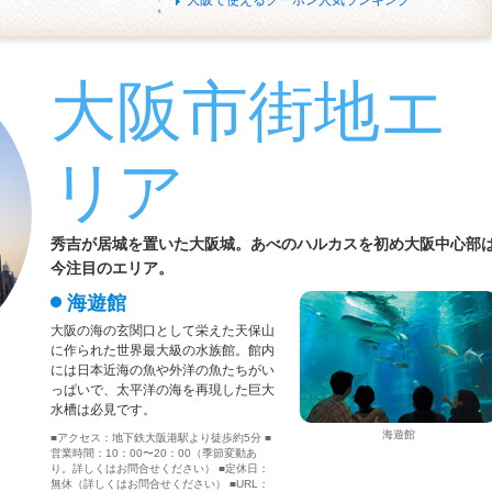
大阪で使えるクーポン人気ランキング
大阪市街地エ
リア
秀吉が居城を置いた大阪城。あべのハルカスを初め大阪中心部
今注目のエリア。
海遊館
大阪の海の玄関口として栄えた天保山
に作られた世界最大級の水族館。館内
には日本近海の魚や外洋の魚たちがい
っぱいで、太平洋の海を再現した巨大
水槽は必見です。
海遊館
■アクセス：地下鉄大阪港駅より徒歩約5分 ■
営業時間：10：00〜20：00（季節変動あ
り。詳しくはお問合せください） ■定休日：
無休（詳しくはお問合せください） ■URL：