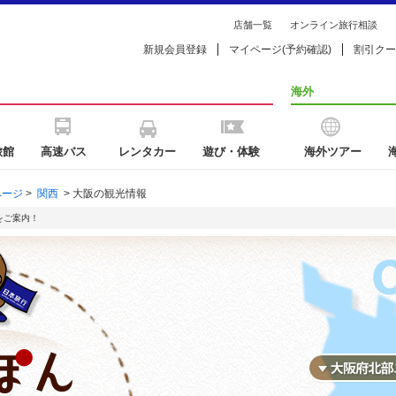
店舗一覧
オンライン旅行相談
新規会員登録
マイページ(予約確認)
割引クー
海外
旅館
高速バス
レンタカー
遊び・体験
海外ツアー
ページ
>
関西
>
大阪の観光情報
をご案内！