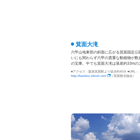
箕面大滝
六甲山地東部の斜面に広がる箕面国定公
いにも関わらず六甲の貴重な動植物が数
の宝庫。中でも箕面大滝は落差約33mの
■アクセス：阪急箕面駅より徒歩約40分 ■URL：
http://kankou.minoh.net/
（箕面観光協会）