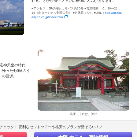
れることから航空ファンに根強い人気があります。
■アクセス：JR伊丹駅よりバス約25分 ■営業時間： 6：30〜21：
15［南ターミナル到着口前］ ■定休日：なし ■URL：
http://osaka-
airport.co.jp/index.html
。応神天皇の時代
れ帰った4姉妹のう
」の語源。
呉服（くれは）神社
チェック！ 便利なセットツアーや格安のプランが勢ぞろい！／