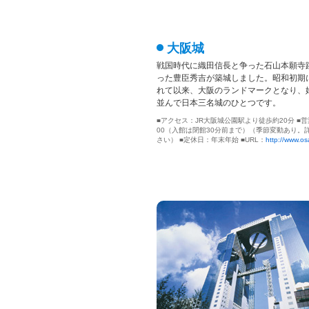
大阪城
戦国時代に織田信長と争った石山本願寺
った豊臣秀吉が築城しました。昭和初期
れて以来、大阪のランドマークとなり、
並んで日本三名城のひとつです。
■アクセス：JR大阪城公園駅より徒歩約20分 ■営
00（入館は閉館30分前まで）（季節変動あり。
さい） ■定休日：年末年始 ■URL：
http://www.os