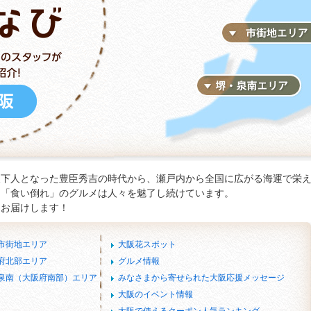
天下人となった豊臣秀吉の時代から、瀬戸内から全国に広がる海運で栄
と「食い倒れ」のグルメは人々を魅了し続けています。
をお届けします！
市街地エリア
大阪花スポット
府北部エリア
グルメ情報
・泉南（大阪府南部）エリア
みなさまから寄せられた大阪応援メッセージ
大阪のイベント情報