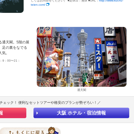
しくはお問合せください） ■定休日：無休 ■URL：
http://www.kuchu-
teien.com/
る通天閣。5階の展
。足の裏をなでる
人気。
9：00〜21：
：
通天閣
チェック！ 便利なセットツアーや格安のプランが勢ぞろい！／
報
大阪 ホテル・宿泊情報