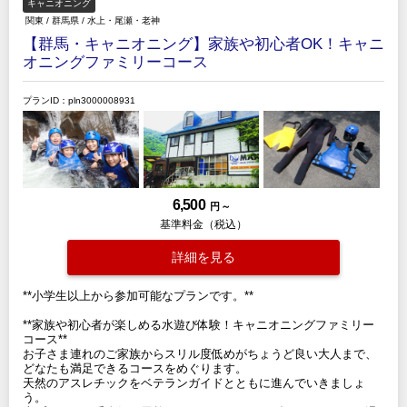
キャニオニング
関東
/
群馬県
/
水上・尾瀬・老神
【群馬・キャニオニング】家族や初心者OK！キャニ
オニングファミリーコース
プランID：pln3000008931
6,500
円 ～
基準料金（税込）
詳細を見る
**小学生以上から参加可能なプランです。**
**家族や初心者が楽しめる水遊び体験！キャニオニングファミリー
コース**
お子さま連れのご家族からスリル度低めがちょうど良い大人まで、
どなたも満足できるコースをめぐります。
天然のアスレチックをベテランガイドとともに進んでいきましょ
う。