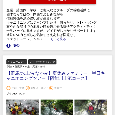
企業・諸団体・学校・ご友人などグループの親睦活動に
団体ならではの一体感で楽しみながら
信頼関係を深め強い絆が生まれます
キャニオニングはジャンプしたり、滑ったり、トレッキング
爽やかな渓谷で心地良い時を過ごせる爽快アクティビティ！
一見ハードに見えますが、ガイドがしっかりサポートします
通常の体力と楽しむ気持ちさえあれば問題なし！
ウェットスーツ、ヘルメ
.....もっと見る
INFO
キャニオニング
シャワークライミング
関東
/
群馬県
/
水上・尾瀬・老神
【群馬/水上/みなかみ】夏休みファミリー 半日キ
ャニオニングツアー【阿能川上流コース】
午前・午後
121分～180分
送迎付
プランID：5034