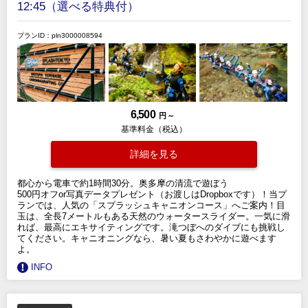
12:45（選べる特典付）
プランID：pln3000008594
6,500
円 ～
基準料金（税込）
詳細を見る
都心から電車で約1時間30分。奥多摩の清流で遊ぼう
500円オフor写真データプレゼント（お渡しはDropboxです）！当プ
ランでは、人気の「スプラッシュキャニオンコース」へご案内！目
玉は、全長7メートルもある天然のウォータースライダー。一気に滑
れば、最高にエキサイティングです。滝つぼへのダイブにも挑戦し
てください。キャニオニングなら、暑い夏もさわやかに遊べます
よ。
INFO