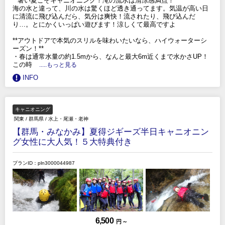
**暑い夏こそキャニオニング！滝の流水は清涼感満点！**
海の水と違って、川の水は驚くほど透き通ってます。気温が高い日
に清流に飛び込んだら、気分は爽快！流されたり、飛び込んだ
り…。とにかくいっぱい遊びます！涼しくて最高ですよ
**アウトドアで本気のスリルを味わいたいなら、ハイウォーターシ
ーズン！**
・春は通常水量の約1.5mから、なんと最大6m近くまで水かさUP！
この時
.....もっと見る
INFO
キャニオニング
関東
/
群馬県
/
水上・尾瀬・老神
【群馬・みなかみ】夏得ジギーズ半日キャニオニン
グ女性に大人気！５大特典付き
プランID：pln3000044987
6,500
円 ～