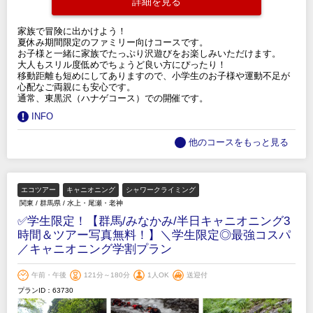
詳細を見る
家族で冒険に出かけよう！
夏休み期間限定のファミリー向けコースです。
お子様と一緒に家族でたっぷり沢遊びをお楽しみいただけます。
大人もスリル度低めでちょうど良い方にぴったり！
移動距離も短めにしてありますので、小学生のお子様や運動不足が
心配なご両親にも安心です。
通常、東黒沢（ハナゲコース）での開催です。
INFO
他のコースをもっと見る
エコツアー
キャニオニング
シャワークライミング
関東
/
群馬県
/
水上・尾瀬・老神
✅学生限定！【群馬/みなかみ/半日キャニオニング3
時間＆ツアー写真無料！】＼学生限定◎最強コスパ
／キャニオニング学割プラン
午前・午後
121分～180分
1人OK
送迎付
プランID：63730