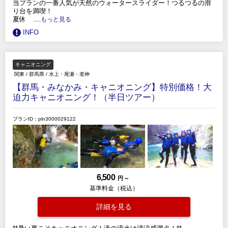
当プランの一番人気が天然のウォータースライダー！つるつるの滑
り台を満喫！
夏休
.....もっと見る
INFO
キャニオニング
関東
/
群馬県
/
水上・尾瀬・老神
【群馬・みなかみ・キャニオニング】特別価格！大
迫力キャニオニング！（半日ツアー）
プランID：pln3000029122
6,500
円 ～
基準料金（税込）
詳細を見る