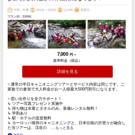
午前・午後
181分～240分
1人OK
送迎付
プランID：53091
7,000
円 ～
基準料金（税込）
詳細を見る
✨通常の半日キャニオニングツアーとサービス内容は同じです。ご
家族での参加で大人料金がお一人様最大500円割引になります。
✨思い出作りを全力サポート！
↳ ツアー写真プレゼント実施中
↳ 持ち物は水着とタオルのみ。装備レンタル無料！
↳ 学割あり
↳ 駅・ホテルの送迎無料
↳ ヨーロッパ発祥のキャニオニングと、日本伝統の沢登りが融合し
た当ツアーは、渓谷の
.....もっと見る