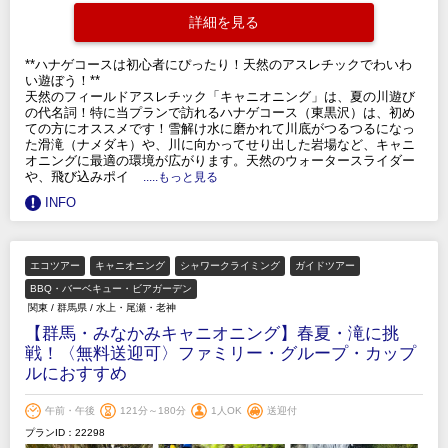
詳細を見る
**ハナゲコースは初心者にぴったり！天然のアスレチックでわいわ
い遊ぼう！**
天然のフィールドアスレチック「キャニオニング」は、夏の川遊び
の代名詞！特に当プランで訪れるハナゲコース（東黒沢）は、初め
ての方にオススメです！雪解け水に磨かれて川底がつるつるになっ
た滑滝（ナメダキ）や、川に向かってせり出した岩場など、キャニ
オニングに最適の環境が広がります。天然のウォータースライダー
や、飛び込みポイ
.....もっと見る
INFO
エコツアー
キャニオニング
シャワークライミング
ガイドツアー
BBQ・バーベキュー・ビアガーデン
関東
/
群馬県
/
水上・尾瀬・老神
【群馬・みなかみキャニオニング】春夏・滝に挑
戦！〈無料送迎可〉ファミリー・グループ・カップ
ルにおすすめ
午前・午後
121分～180分
1人OK
送迎付
プランID：22298