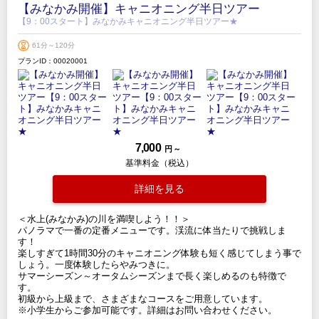
【みなかみ開催】キャニオニング半日ツアー
【9：00スタート】みなかみキャニオニング半日ツアー★
61分～120分
プランID：00020001
7,000
円 ～
基準料金（税込）
詳細を見る
＜水上(みなかみ)の川を満喫しよう！！＞
パノラマで一番の定番メニューです。渓流に体当たりで挑戦しま
す！
楽しすぎて1時間30分のキャニオニング体験も短く感じてしまう事で
しょう。一度体験したらやみつきに。
サマーシーズン～オータムシーズンまで長く楽しめるのも特徴で
す。
初級から上級まで、さまざまなコースをご用意しています。
※小学生からご参加可能です。詳細はお問い合わせください。