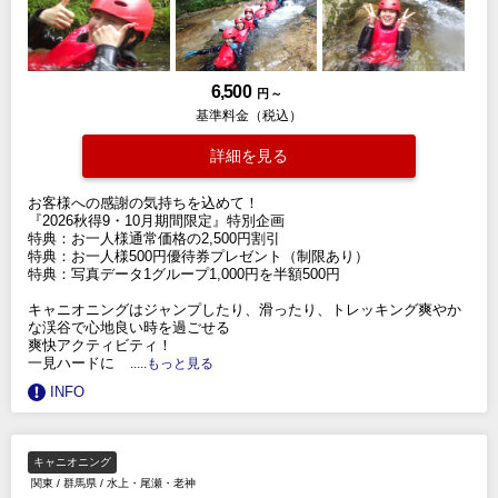
6,500
円 ～
基準料金（税込）
詳細を見る
お客様への感謝の気持ちを込めて！
『2026秋得9・10月期間限定』特別企画
特典：お一人様通常価格の2,500円割引
特典：お一人様500円優待券プレゼント（制限あり）
特典：写真データ1グループ1,000円を半額500円
キャニオニングはジャンプしたり、滑ったり、トレッキング爽やか
な渓谷で心地良い時を過ごせる
爽快アクティビティ！
一見ハードに
.....もっと見る
INFO
キャニオニング
関東
/
群馬県
/
水上・尾瀬・老神