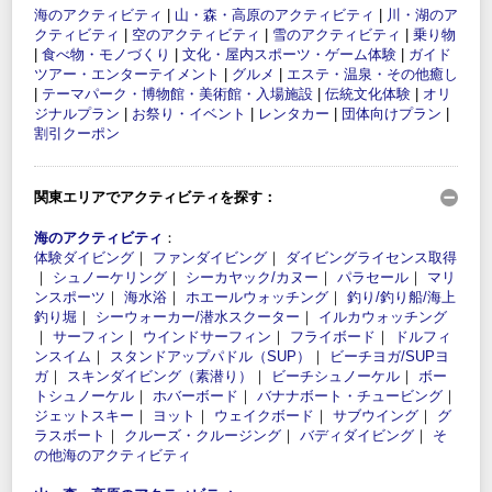
海のアクティビティ
|
山・森・高原のアクティビティ
|
川・湖のア
クティビティ
|
空のアクティビティ
|
雪のアクティビティ
|
乗り物
|
食べ物・モノづくり
|
文化・屋内スポーツ・ゲーム体験
|
ガイド
ツアー・エンターテイメント
|
グルメ
|
エステ・温泉・その他癒し
|
テーマパーク・博物館・美術館・入場施設
|
伝統文化体験
|
オリ
ジナルプラン
|
お祭り・イベント
|
レンタカー
|
団体向けプラン
|
割引クーポン
関東エリアでアクティビティを探す：
海のアクティビティ
：
体験ダイビング
｜
ファンダイビング
｜
ダイビングライセンス取得
｜
シュノーケリング
｜
シーカヤック/カヌー
｜
パラセール
｜
マリ
ンスポーツ
｜
海水浴
｜
ホエールウォッチング
｜
釣り/釣り船/海上
釣り堀
｜
シーウォーカー/潜水スクーター
｜
イルカウォッチング
｜
サーフィン
｜
ウインドサーフィン
｜
フライボード
｜
ドルフィ
ンスイム
｜
スタンドアップパドル（SUP）
｜
ビーチヨガ/SUPヨ
ガ
｜
スキンダイビング（素潜り）
｜
ビーチシュノーケル
｜
ボー
トシュノーケル
｜
ホバーボード
｜
バナナボート・チュービング
｜
ジェットスキー
｜
ヨット
｜
ウェイクボード
｜
サブウイング
｜
グ
ラスボート
｜
クルーズ・クルージング
｜
バディダイビング
｜
そ
の他海のアクティビティ