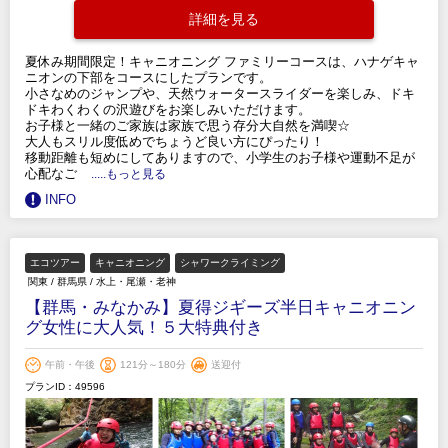
詳細を見る
夏休み期間限定！キャニオニング ファミリーコースは、ハナゲキャ
ニオンの下部をコースにしたプランです。
小さなめのジャンプや、天然ウォータースライダーを楽しみ、ドキ
ドキわくわくの沢遊びをお楽しみいただけます。
お子様と一緒のご家族は家族で思う存分大自然を満喫☆
大人もスリル度低めでちょうど良い方にぴったり！
移動距離も短めにしてありますので、小学生のお子様や運動不足が
心配なご
.....もっと見る
INFO
エコツアー
キャニオニング
シャワークライミング
関東
/
群馬県
/
水上・尾瀬・老神
【群馬・みなかみ】夏得ジギーズ半日キャニオニン
グ女性に大人気！５大特典付き
午前・午後
121分～180分
送迎付
プランID：49596