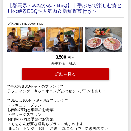
【群馬県・みなかみ・BBQ】｜手ぶらで楽しむ森と
川の絶景BBQ〜人気肉＆新鮮野菜付き〜
プランID：pln3000043435
3,500
円 ～
基準料金（税込）
詳細を見る
**手ぶらBBQセットのプラン！**
ラフティング・キャニオニングとのセットプランもあり！
**BBQは100分・選べる2プラン！**
・レギュラープラン
お肉約260gと季節のお野菜
・デラックスプラン
お肉約360gと季節のお野菜
・もちろん必要な道具もプランに含まれます！
BBQ台、トング、お皿、お箸 、塩コショウ、焼き肉のタレ