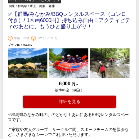
BBQ・バーベキュー・ビアガーデン
関東
/
群馬県
/
水上・尾瀬・老神
✅【群馬/みなかみ/BBQレンタルスペース（コンロ
付き）/ 1区画6000円】持ち込み自由！アクティビテ
ィのあとに、もうひと盛り上がり！
午前・午後
121分～180分
プランID：64387
6,000
円 ～
基準料金（税込）
詳細を見る
✅群馬県みなかみ町の、のどかな山あいにあるBBQレンタルスペー
スです。
ご家族や友人グループ、サークル仲間、スポーツチームの懇親会な
ど、さまざまなシーンでご利用いただけます。