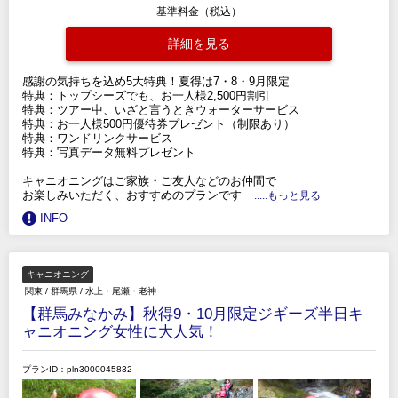
基準料金（税込）
詳細を見る
感謝の気持ちを込め5大特典！夏得は7・8・9月限定
特典：トップシーズでも、お一人様2,500円割引
特典：ツアー中、いざと言うときウォーターサービス
特典：お一人様500円優待券プレゼント（制限あり）
特典：ワンドリンクサービス
特典：写真データ無料プレゼント
キャニオニングはご家族・ご友人などのお仲間で
お楽しみいただく、おすすめのプランです
.....もっと見る
INFO
キャニオニング
関東
/
群馬県
/
水上・尾瀬・老神
【群馬みなかみ】秋得9・10月限定ジギーズ半日キ
ャニオニング女性に大人気！
プランID：pln3000045832