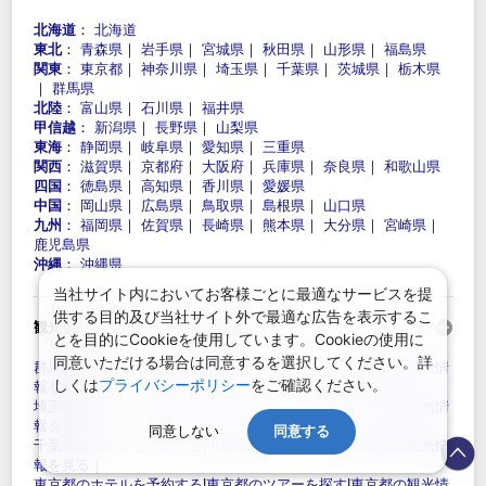
北海道
：
北海道
東北
：
青森県
｜
岩手県
｜
宮城県
｜
秋田県
｜
山形県
｜
福島県
関東
：
東京都
｜
神奈川県
｜
埼玉県
｜
千葉県
｜
茨城県
｜
栃木県
｜
群馬県
北陸
：
富山県
｜
石川県
｜
福井県
甲信越
：
新潟県
｜
長野県
｜
山梨県
東海
：
静岡県
｜
岐阜県
｜
愛知県
｜
三重県
関西
：
滋賀県
｜
京都府
｜
大阪府
｜
兵庫県
｜
奈良県
｜
和歌山県
四国
：
徳島県
｜
高知県
｜
香川県
｜
愛媛県
中国
：
岡山県
｜
広島県
｜
鳥取県
｜
島根県
｜
山口県
九州
：
福岡県
｜
佐賀県
｜
長崎県
｜
熊本県
｜
大分県
｜
宮崎県
｜
鹿児島県
沖縄
：
沖縄県
当社サイト内においてお客様ごとに最適なサービスを提
供する目的及び当社サイト外で最適な広告を表示するこ
観光情報・ホテル・ツアーを探す：
とを目的にCookieを使用しています。Cookieの使用に
同意いただける場合は同意するを選択してください。詳
群馬県のホテルを予約する
|
群馬県のツアーを探す
|
群馬県の観光情
しくは
プライバシーポリシー
をご確認ください。
報を見る
｜
埼玉県のホテルを予約する
|
埼玉県のツアーを探す
|
埼玉県の観光情
報を見る
｜
同意しない
同意する
千葉県のホテルを予約する
|
千葉県のツアーを探す
|
千葉県の観光情
報を見る
｜
東京都のホテルを予約する
|
東京都のツアーを探す
|
東京都の観光情