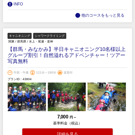
INFO
他のコースをもっと見る
キャニオニング
シャワークライミング
関東
/
群馬県
/
水上・尾瀬・老神
【群馬・みなかみ】半日キャニオニング10名様以上
グループ割引！自然溢れるアドベンチャー！ツアー
写真無料
午前・午後
121分～180分
送迎付
プランID：43804
7,000
円 ～
基準料金（税込）
詳細を見る