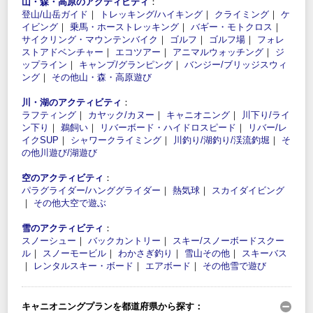
山・森・高原のアクティビティ
：
登山/山岳ガイド
｜
トレッキング/ハイキング
｜
クライミング
｜
ケ
イビング
｜
乗馬・ホーストレッキング
｜
バギー・モトクロス
｜
サイクリング・マウンテンバイク
｜
ゴルフ
｜
ゴルフ場
｜
フォレ
ストアドベンチャー
｜
エコツアー
｜
アニマルウォッチング
｜
ジ
ップライン
｜
キャンプ/グランピング
｜
バンジー/ブリッジスウィ
ング
｜
その他山・森・高原遊び
川・湖のアクティビティ
：
ラフティング
｜
カヤック/カヌー
｜
キャニオニング
｜
川下り/ライ
ン下り
｜
鵜飼い
｜
リバーボード・ハイドロスピード
｜
リバー/レ
イクSUP
｜
シャワークライミング
｜
川釣り/湖釣り/渓流釣堀
｜
そ
の他川遊び/湖遊び
空のアクティビティ
：
パラグライダー/ハンググライダー
｜
熱気球
｜
スカイダイビング
｜
その他大空で遊ぶ
雪のアクティビティ
：
スノーシュー
｜
バックカントリー
｜
スキー/スノーボードスクー
ル
｜
スノーモービル
｜
わかさぎ釣り
｜
雪山その他
｜
スキーバス
｜
レンタルスキー・ボード
｜
エアボード
｜
その他雪で遊び
キャニオニングプランを都道府県から探す：