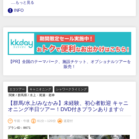
.....もっと見る
INFO
【PR】全国のテーマパーク、施設チケット、オプショナルツアーを
販売！
エコツアー
キャニオニング
シャワークライミング
関東
/
群馬県
/
水上・尾瀬・老神
【群馬/水上/みなかみ】未経験、初心者歓迎 キャニ
オニング半日ツアー！DVD付きプランあります☆
午前・午後
61分～120分
送迎付
プランID：8671