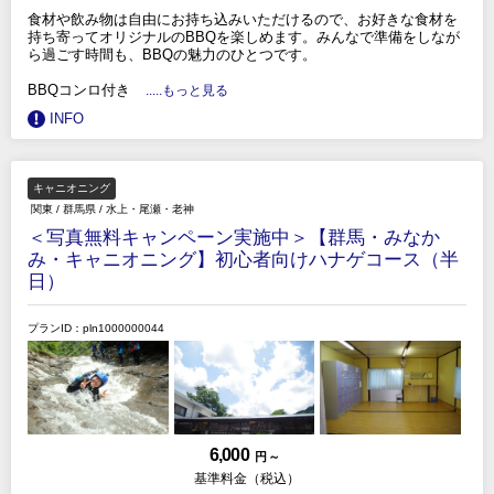
食材や飲み物は自由にお持ち込みいただけるので、お好きな食材を
持ち寄ってオリジナルのBBQを楽しめます。みんなで準備をしなが
ら過ごす時間も、BBQの魅力のひとつです。
BBQコンロ付き
.....もっと見る
INFO
キャニオニング
関東
/
群馬県
/
水上・尾瀬・老神
＜写真無料キャンペーン実施中＞【群馬・みなか
み・キャニオニング】初心者向けハナゲコース（半
日）
プランID：pln1000000044
6,000
円 ～
基準料金（税込）