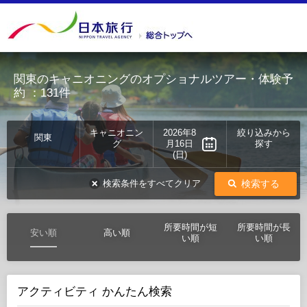
関東のキャニオニングのオプショナルツアー・体験予
約
：131件
キャニオニン
2026年8
絞り込みから
関東
グ
月16日
探す
(日)
検索する
検索条件をすべてクリア
所要時間が短
所要時間が長
安い順
高い順
い順
い順
アクティビティ かんたん検索