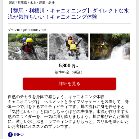
関東
/
群馬県
/
水上・尾瀬・老神
【群馬・利根川・キャニオニング】ダイレクトな水
流が気持ちいい！キャニオニング体験
プランID：pln3000017895
5,800
円 ～
基準料金（税込）
詳細を見る
自然のチカラを身体で感じよう。キャニオニング体験
キャニオニングは、ヘルメットとライフジャケットを装着して、身
体一つで川を下るアクティビティです。川の流れに身を任せると、
「気持ちいい！」と口にしちゃうほどの爽快感。水流が作り出す天
然のスライダーを、一気に滑り降りましょう。川に飛び込んだ瞬間
に、激しい水しぶき！ラフティングよりもっと、スリルを味わいた
いお客様にオススメのプランです。
INFO