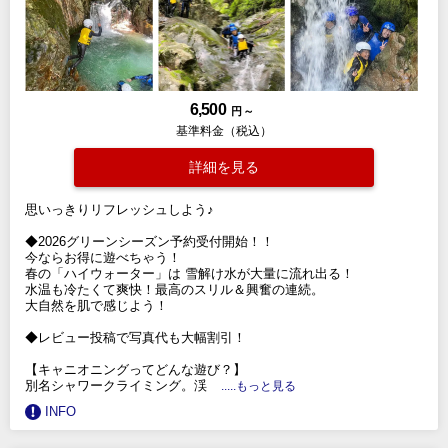
6,500
円 ～
基準料金（税込）
詳細を見る
思いっきりリフレッシュしよう♪
◆2026グリーンシーズン予約受付開始！！
今ならお得に遊べちゃう！
春の「ハイウォーター」は 雪解け水が大量に流れ出る！
水温も冷たくて爽快！最高のスリル＆興奮の連続。
大自然を肌で感じよう！
◆レビュー投稿で写真代も大幅割引！
【キャニオニングってどんな遊び？】
別名シャワークライミング。渓
.....もっと見る
INFO