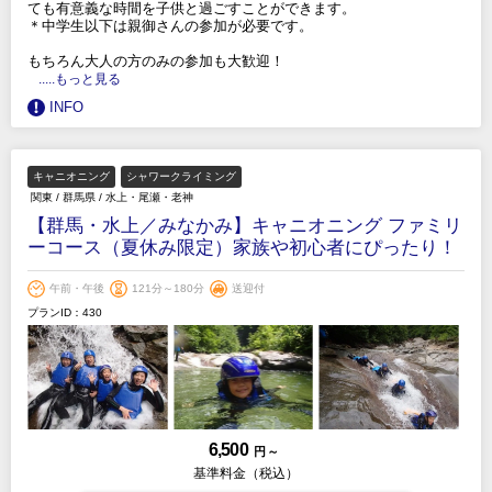
ても有意義な時間を子供と過ごすことができます。
＊中学生以下は親御さんの参加が必要です。
もちろん大人の方のみの参加も大歓迎！
.....もっと見る
INFO
キャニオニング
シャワークライミング
関東
/
群馬県
/
水上・尾瀬・老神
【群馬・水上／みなかみ】キャニオニング ファミリ
ーコース（夏休み限定）家族や初心者にぴったり！
午前・午後
121分～180分
送迎付
プランID：430
6,500
円 ～
基準料金（税込）