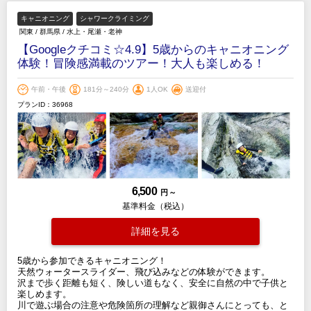
キャニオニング
シャワークライミング
関東
/
群馬県
/
水上・尾瀬・老神
【Googleクチコミ☆4.9】5歳からのキャニオニング
体験！冒険感満載のツアー！大人も楽しめる！
午前・午後
181分～240分
1人OK
送迎付
プランID：36968
6,500
円 ～
基準料金（税込）
詳細を見る
5歳から参加できるキャニオニング！
天然ウォータースライダー、飛び込みなどの体験ができます。
沢まで歩く距離も短く、険しい道もなく、安全に自然の中で子供と
楽しめます。
川で遊ぶ場合の注意や危険箇所の理解など親御さんにとっても、と