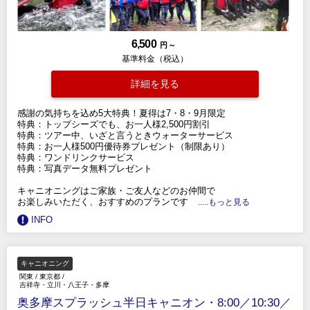
6,500
円 ～
基準料金（税込）
詳細を見る
感謝の気持ちを込め5大特典！夏得は7・8・9月限定
特典：トップシーズでも、お一人様2,500円割引
特典：ツアー中、いざと言うときウォーターサービス
特典：お一人様500円優待券プレゼント（制限あり）
特典：ワンドリンクサービス
特典：写真データ無料プレゼント
キャニオニングはご家族・ご友人などのお仲間で
お楽しみいただく、おすすめのプランです
.....もっと見る
INFO
キャニオニング
関東
/
東京都
/
吉祥寺・立川・八王子・多摩
奥多摩スプラッシュ半日キャニオン・8:00／10:30／