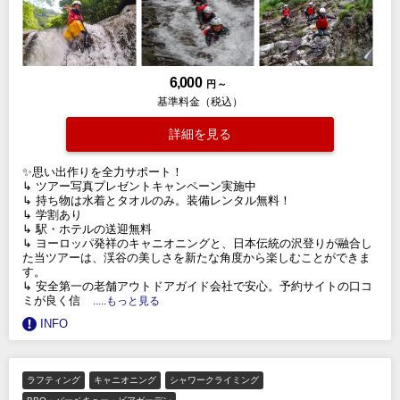
6,000
円 ～
基準料金（税込）
詳細を見る
✨思い出作りを全力サポート！
↳ ツアー写真プレゼントキャンペーン実施中
↳ 持ち物は水着とタオルのみ。装備レンタル無料！
↳ 学割あり
↳ 駅・ホテルの送迎無料
↳ ヨーロッパ発祥のキャニオニングと、日本伝統の沢登りが融合し
た当ツアーは、渓谷の美しさを新たな角度から楽しむことができま
す。
↳ 安全第一の老舗アウトドアガイド会社で安心。予約サイトの口コ
ミが良く信
.....もっと見る
INFO
ラフティング
キャニオニング
シャワークライミング