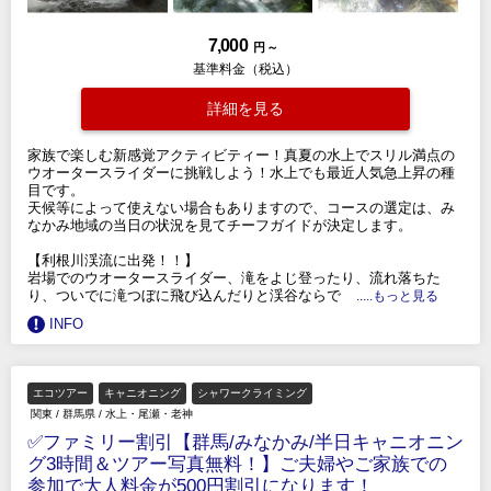
7,000
円 ～
基準料金（税込）
詳細を見る
家族で楽しむ新感覚アクティビティー！真夏の水上でスリル満点の
ウオータースライダーに挑戦しよう！水上でも最近人気急上昇の種
目です。
天候等によって使えない場合もありますので、コースの選定は、み
なかみ地域の当日の状況を見てチーフガイドが決定します。
【利根川渓流に出発！！】
岩場でのウオータースライダー、滝をよじ登ったり、流れ落ちた
り、ついでに滝つぼに飛び込んだりと渓谷ならで
.....もっと見る
INFO
エコツアー
キャニオニング
シャワークライミング
関東
/
群馬県
/
水上・尾瀬・老神
✅ファミリー割引【群馬/みなかみ/半日キャニオニン
グ3時間＆ツアー写真無料！】ご夫婦やご家族での
参加で大人料金が500円割引になります！