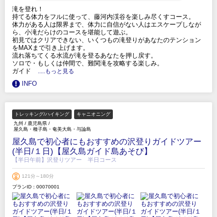
滝を登れ！
持てる体力をフルに使って、藤河内渓谷を楽しみ尽くすコース。
体力がある人は限界まで、体力に自信がない人はエスケープしなが
ら、小滝だらけのコースを堪能して遊ぶ。
初見ではクリアできない、いくつもの滝登りがあなたのテンション
をMAXまで引き上げます。
流れ落ちてくる水流が滝を登るあなたを押し戻す。
ソロで・もしくは仲間で、難関滝を攻略する楽しみ。
ガイド
.....もっと見る
INFO
トレッキング/ハイキング
キャニオニング
九州
/
鹿児島県
/
屋久島・種子島・奄美大島・与論島
屋久島で初心者にもおすすめの沢登りガイドツアー
(半日/１日)【屋久島ガイド島あそび】
【半日午前】沢登りツアー 半日コース
121分～180分
プランID：00070001