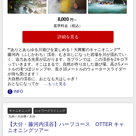
8,000
円 ～
基準料金（税込）
詳細を見る
**ありとあらゆる川遊びを楽しめる！大興奮のキャニオニング**
藤河内（ふじかわち）渓谷。むき出しになった岩場を川が流れてい
く、迫力ある光景が広がります。当プランでは、この渓谷を2キロ下
っていきます。そこはまるで、自然が作り出した遊び場。高さ5メー
トルの滝つぼジャンプや、長さ10メートルのウォータースライダー
が待ち受けます！
大自然の渓谷に、おとなも大はしゃぎ！
おとなになってか
.....もっと見る
INFO
キャニオニング
シャワークライミング
九州
/
大分県
/
大分
【大分・藤河内渓谷】ハーフコース OTTER キャ
ニオニングツアー