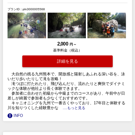
プランID：pln3000005568
2,000
円 ～
基準料金（税込）
詳細を見る
大自然の残る九州熊本で、開放感と陽射しあふれる深い谷を、泳
いだり歩いたりして滝を攻略！
滝つぼに打たれたり、飛び込んだり、流れたりと爽快でダイナミ
ックな体験が他社より長く体験できます。
参加者に合わせた初級から中級までのコースがあり、午前中が日
差しが綺麗で参加者も少なくておすすめです。
キャニオニングを九州で一番古くやっており、17年目と体験する
川を知りつくした経験豊かな
.....もっと見る
INFO