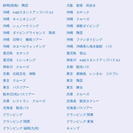
静岡(熱海) 陶芸
大阪 散策 街歩き
沖縄 sup(スタンドアップパドル)
沖縄 カヤック
沖縄 キャニオニング
沖縄 クルーズ
沖縄 シュノーケリング
沖縄 体験ダイビング
沖縄 ダイビングライセンス 取得
沖縄 陶芸
沖縄 日帰り 離島ツアー
沖縄 ファンダイビング
沖縄 ホエールウォッチング
沖縄 沖縄美ら海水族館 バス
鹿児島 カヤック
鹿児島 登山
鹿児島 トレッキング
神奈川 sup(スタンドアップパドル)
神奈川 クルーズ
京都 観光バス
京都 伝統文化 体験
東京 着物他 レンタル コスプレ
東京 クルーズ
東京 陶芸
東京 バスツアー
東京 舞台
栃木(日光)バスツアー
兵庫 クルーズ
兵庫 レストラン クルーズ
北海道 観光タクシー
北海道 観光バス
北海道バスツアー
グランピング
グランピング 関東
グランピング 関西
グランピング 東海
グランピング 福岡(九州)
キャンプ