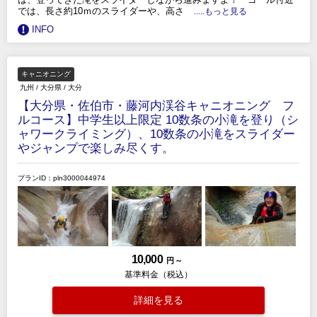
では、長さ約10ｍのスライダーや、高さ
.....もっと見る
INFO
キャニオニング
九州
/
大分県
/
大分
【大分県・佐伯市・藤河内渓谷キャニオニング フ
ルコース】中学生以上限定 10数条の小滝を登り（シ
ャワークライミング）、10数条の小滝をスライダー
やジャンプで楽しみ尽くす。
プランID：pln3000044974
10,000
円 ～
基準料金（税込）
詳細を見る