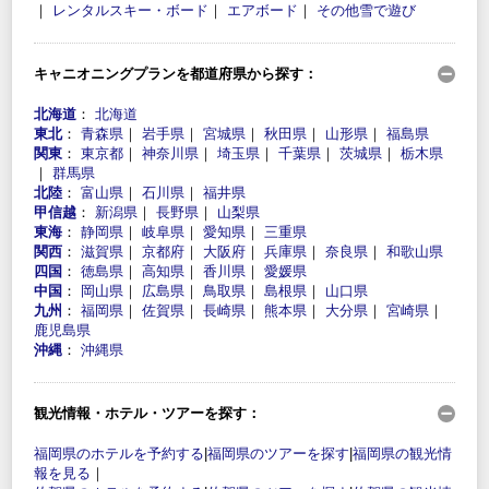
｜
レンタルスキー・ボード
｜
エアボード
｜
その他雪で遊び
キャニオニングプランを都道府県から探す：
北海道
：
北海道
東北
：
青森県
｜
岩手県
｜
宮城県
｜
秋田県
｜
山形県
｜
福島県
関東
：
東京都
｜
神奈川県
｜
埼玉県
｜
千葉県
｜
茨城県
｜
栃木県
｜
群馬県
北陸
：
富山県
｜
石川県
｜
福井県
甲信越
：
新潟県
｜
長野県
｜
山梨県
東海
：
静岡県
｜
岐阜県
｜
愛知県
｜
三重県
関西
：
滋賀県
｜
京都府
｜
大阪府
｜
兵庫県
｜
奈良県
｜
和歌山県
四国
：
徳島県
｜
高知県
｜
香川県
｜
愛媛県
中国
：
岡山県
｜
広島県
｜
鳥取県
｜
島根県
｜
山口県
九州
：
福岡県
｜
佐賀県
｜
長崎県
｜
熊本県
｜
大分県
｜
宮崎県
｜
鹿児島県
沖縄
：
沖縄県
観光情報・ホテル・ツアーを探す：
福岡県のホテルを予約する
|
福岡県のツアーを探す
|
福岡県の観光情
報を見る
｜