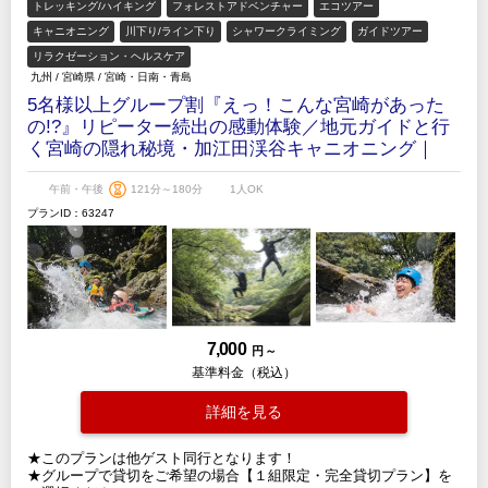
トレッキング/ハイキング
フォレストアドベンチャー
エコツアー
キャニオニング
川下り/ライン下り
シャワークライミング
ガイドツアー
リラクゼーション・ヘルスケア
九州
/
宮崎県
/
宮崎・日南・青島
5名様以上グループ割『えっ！こんな宮崎があった
の!?』リピーター続出の感動体験／地元ガイドと行
く宮崎の隠れ秘境・加江田渓谷キャニオニング｜
午前・午後
121分～180分
1人OK
プランID：63247
7,000
円 ～
基準料金（税込）
詳細を見る
★このプランは他ゲスト同行となります！
★グループで貸切をご希望の場合【１組限定・完全貸切プラン】を