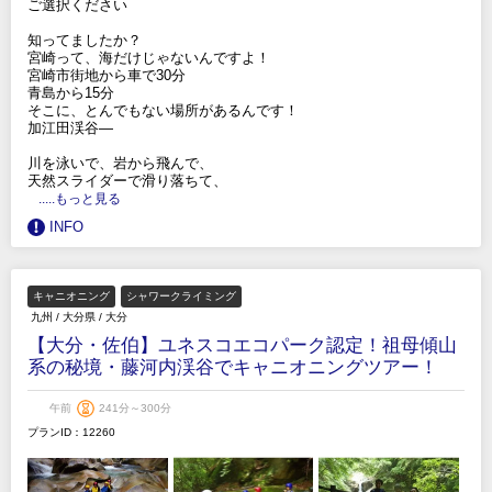
ご選択ください
知ってましたか？
宮崎って、海だけじゃないんですよ！
宮崎市街地から車で30分
青島から15分
そこに、とんでもない場所があるんです！
加江田渓谷—
川を泳いで、岩から飛んで、
天然スライダーで滑り落ちて、
.....もっと見る
INFO
キャニオニング
シャワークライミング
九州
/
大分県
/
大分
【大分・佐伯】ユネスコエコパーク認定！祖母傾山
系の秘境・藤河内渓谷でキャニオニングツアー！
午前
241分～300分
プランID：12260