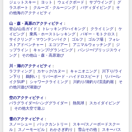
ジェットスキー
｜
ヨット
｜
ウェイクボード
｜
サブウイング
｜
グ
ラスボート
｜
クルーズ・クルージング
｜
バディダイビング
｜
そ
の他海のアクティビティ
山・森・高原のアクティビティ
：
登山/山岳ガイド
｜
トレッキング/ハイキング
｜
クライミング
｜
ケ
イビング
｜
乗馬・ホーストレッキング
｜
バギー・モトクロス
｜
サイクリング・マウンテンバイク
｜
ゴルフ
｜
ゴルフ場
｜
フォレ
ストアドベンチャー
｜
エコツアー
｜
アニマルウォッチング
｜
ジ
ップライン
｜
キャンプ/グランピング
｜
バンジー/ブリッジスウィ
ング
｜
その他山・森・高原遊び
川・湖のアクティビティ
：
ラフティング
｜
カヤック/カヌー
｜
キャニオニング
｜
川下り/ライ
ン下り
｜
鵜飼い
｜
リバーボード・ハイドロスピード
｜
リバー/レ
イクSUP
｜
シャワークライミング
｜
川釣り/湖釣り/渓流釣堀
｜
そ
の他川遊び/湖遊び
空のアクティビティ
：
パラグライダー/ハンググライダー
｜
熱気球
｜
スカイダイビング
｜
その他大空で遊ぶ
雪のアクティビティ
：
スノーシュー
｜
バックカントリー
｜
スキー/スノーボードスクー
ル
｜
スノーモービル
｜
わかさぎ釣り
｜
雪山その他
｜
スキーバス