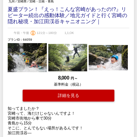
九州
/
宮崎県
/
宮崎・日南・青島
夏盛プラン！『えっ！こんな宮崎があったの!?』リ
ピーター続出の感動体験／地元ガイドと行く宮崎の
隠れ秘境・加江田渓谷キャニオニング｜
午前・午後
121分～180分
1人OK
プランID：64059
8,000
円 ～
基準料金（税込）
詳細を見る
知ってましたか？
宮崎って、海だけじゃないんですよ！
宮崎市街地から車で30分
青島から15分
そこに、とんでもない場所があるんです！
加江田渓谷—