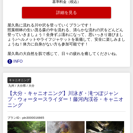
基準料金（税込）
詳細を見る
屋久島に流れる川や沢を登っていくプランです！
照葉樹林の生い茂る森の中を流れる、清らかな流れの沢をどんどん
登っていきましょう！全身ずぶ濡れになって、思いっきり遊びまし
ょう♪ヘルメットやライフジャケットを装備して、安全に楽しみまし
ょうね！体力に自身がない方も参加可能です！
屋久島の大自然を肌で感じて、日々の疲れを癒してくださいね。
INFO
キャニオニング
九州
/
大分県
/
大分
【大分・キャニオニング】川泳ぎ・滝つぼジャン
プ・ウォータースライダー！藤河内渓谷・キャニオ
ニング
プランID：pln3000016865