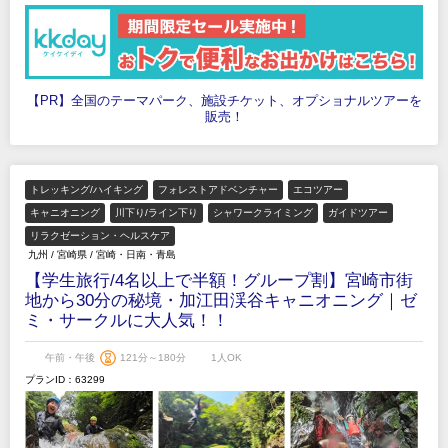
【PR】全国のテーマパーク、施設チケット、オプショナルツアーを
販売！
トレッキング/ハイキング
フォレストアドベンチャー
エコツアー
キャニオニング
川下り/ライン下り
シャワークライミング
ガイドツアー
リラクゼーション・ヘルスケア
九州
/
宮崎県
/
宮崎・日南・青島
【学生旅行/4名以上で半額！グループ割】宮崎市街
地から30分の秘境・加江田渓谷キャニオニング｜ゼ
ミ・サークルに大人気！！
午前・午後
121分～180分
1人OK
プランID：63299