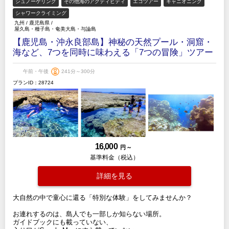
シュノーケリング
その他海のアクティビティ
エコツアー
キャニオニング
シャワークライミング
九州
/
鹿児島県
/
屋久島・種子島・奄美大島・与論島
【鹿児島・沖永良部島】神秘の天然プール・洞窟・
海など、7つを同時に味わえる「7つの冒険」ツアー
午前・午後
241分～300分
プランID：28724
16,000
円 ～
基準料金（税込）
詳細を見る
大自然の中で童心に還る「特別な体験」をしてみませんか？
お連れするのは、島人でも一部しか知らない場所。
ガイドブックにも載っていない、