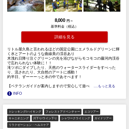
8,000
円 ～
基準料金（税込）
詳細を見る
リトル屋久島と言われるほどの国定公園にエメラルドグリーンに輝
く水とアートのような曲線美の渓谷あり
木洩れ日降り注ぐグリーンの光を浴びながらモコモコの藤河内渓谷
で忘れられない体験に！！
滝ツボにダイブしたり、天然のウォータースライダーをすべった
り、流されたり、大自然のアートに感動！
約半日、ずーーーっと水の中であそべます！
【ベテランガイドが案内しますので安心して遊べ
.....もっと見る
INFO
トレッキング/ハイキング
フォレストアドベンチャー
エコツアー
キャニオニング
川下り/ライン下り
シャワークライミング
ガイドツアー
リラクゼーション・ヘルスケア