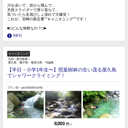
川を泳いで、岩から飛んで、
天然スライダーで滑り落ちて、
気づいたら全員びしょ濡れで大爆笑！
これが、宮崎の新定番""キャニオニング""です！
■□どんな体験なの？□■
INFO
キャニオニング
九州
/
鹿児島県
/
屋久島・種子島・奄美大島・与論島
【半日・小学1年生〜】照葉樹林の生い茂る屋久島
でシャワークライミング！
プランID：pln3000001046
8,000
円 ～