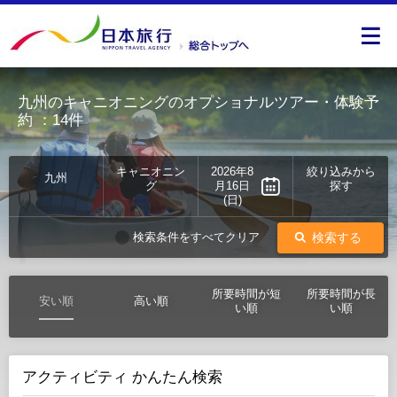
九州のキャニオニングのオプショナルツアー・体験予
約
：14件
キャニオニン
2026年8
絞り込みから
九州
グ
月16日
探す
(日)
検索する
検索条件をすべてクリア
所要時間が短
所要時間が長
安い順
高い順
い順
い順
アクティビティ かんたん検索