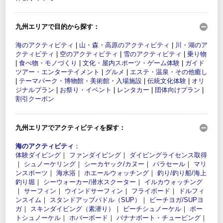
九州エリアで目的から探す：
海のアクティビティ
|
山・森・高原のアクティビティ
|
川・湖のア
クティビティ
|
空のアクティビティ
|
雪のアクティビティ
|
乗り物
|
食べ物・モノづくり
|
文化・屋内スポーツ・ゲーム体験
|
ガイド
ツアー・エンターテイメント
|
グルメ
|
エステ・温泉・その他癒し
|
テーマパーク・博物館・美術館・入場施設
|
伝統文化体験
|
オリ
ジナルプラン
|
お祭り・イベント
|
レンタカー
|
団体向けプラン
|
割引クーポン
九州エリアでアクティビティを探す：
海のアクティビティ
：
体験ダイビング
｜
ファンダイビング
｜
ダイビングライセンス取得
｜
シュノーケリング
｜
シーカヤック/カヌー
｜
パラセール
｜
マリ
ンスポーツ
｜
海水浴
｜
ホエールウォッチング
｜
釣り/釣り船/海上
釣り堀
｜
シーウォーカー/潜水スクーター
｜
イルカウォッチング
｜
サーフィン
｜
ウインドサーフィン
｜
フライボード
｜
ドルフィ
ンスイム
｜
スタンドアップパドル（SUP）
｜
ビーチヨガ/SUPヨ
ガ
｜
スキンダイビング（素潜り）
｜
ビーチシュノーケル
｜
ボー
トシュノーケル
｜
ホバーボード
｜
バナナボート・チュービング
｜