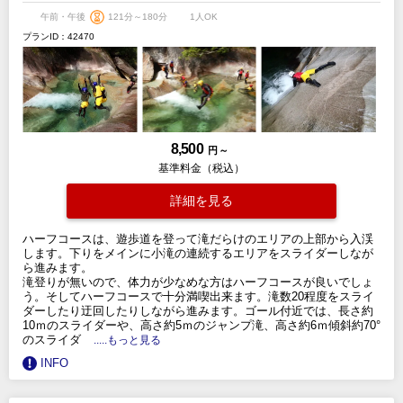
午前・午後
121分～180分
1人OK
プランID：42470
8,500
円 ～
基準料金（税込）
詳細を見る
ハーフコースは、遊歩道を登って滝だらけのエリアの上部から入渓
します。下りをメインに小滝の連続するエリアをスライダーしなが
ら進みます。
滝登りが無いので、体力が少なめな方はハーフコースが良いでしょ
う。そしてハーフコースで十分満喫出来ます。滝数20程度をスライ
ダーしたり迂回したりしながら進みます。ゴール付近では、長さ約
10ｍのスライダーや、高さ約5ｍのジャンプ滝、高さ約6ｍ傾斜約70°
のスライダ
.....もっと見る
INFO