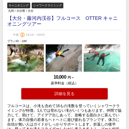
キャニオニング
シャワークライミング
九州
/
大分県
/
大分
【大分・藤河内渓谷】フルコース OTTER キャニ
オニングツアー
午後
241分～300分
プランID：186
10,000
円 ～
基準料金（税込）
詳細を見る
フルコースは、小滝も含めて16もの滝数を登っていくシャワークラ
イミングが特徴。1人では登れない滝がいくつもあります。仲間で協
力して、助けて、アイデア出しあって、攻略する面白さに富んでい
ます。体力自慢の若者もヘトヘトに遊び疲れるプランです。体力に
自信が無い人はガイドがしっかりサポートします。折返しの後半
は、登ってきた滝をスライダーしながら進みますよ！ ゴール付近