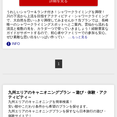
詳細を見る
うれしいシャワー＆ランチ付き！シャワークライミングを満喫！
川の下流から上流を目指すアクティビティ・シャワークライミング
で、大自然を思いっきり満喫してみませんか？当プランでは、長崎
唯一のシャワークライミングスポットへとご案内。雲仙から流れる
清流と複数の滝を、カラダ一つで登っていきましょう！経験豊富な
ガイドがサポートするので、初心者やファミリーでの参加も安心。
ぜひ素敵な思い出をいっぱい作ってい
.....もっと見る
INFO
1
九州エリアのキャニオニングプラン ～遊び・体験・アク
ティビティ～
九州エリアのキャニオニングを簡単検索！
安い順やこだわり条件から希望のプランを探せます。
九州エリアのキャニオニングプランを探すなら日本旅行の遊び・
体験サイトで！