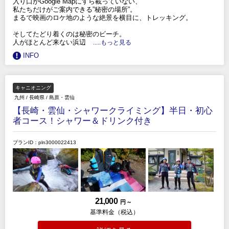
入り口がGoogle Mapにすら載っていない、
私たちだけがご案内できる”秘密の場所”。
まるで映画のロケ地のような絶景を横目に、トレッキング。
そしてたどり着くのは秘密のビーチ。
人がほとんど来ない浜辺
.....もっと見る
INFO
キャニオニング
九州
/
長崎県
/
島原・雲仙
【長崎・雲仙・シャワークライミング】半日・初心
者コース！シャワー＆ドリンク付き
プランID：pln3000022413
21,000
円 ～
基準料金（税込）