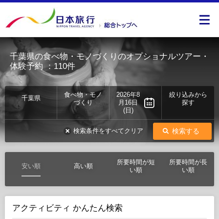
千葉県の食べ物・モノづくりのオプショナルツアー・
体験予約
：110件
食べ物・モノ
2026年8
絞り込みから
千葉県
づくり
月16日
探す
(日)
検索する
検索条件をすべてクリア
所要時間が短
所要時間が長
安い順
高い順
い順
い順
アクティビティ かんたん検索