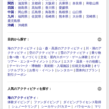
関西
：
滋賀県
｜
京都府
｜
大阪府
｜
兵庫県
｜
奈良県
｜
和歌山県
四国
：
徳島県
｜
高知県
｜
香川県
｜
愛媛県
中国
：
岡山県
｜
広島県
｜
鳥取県
｜
島根県
｜
山口県
九州
：
福岡県
｜
佐賀県
｜
長崎県
｜
熊本県
｜
大分県
｜
宮崎県
｜
鹿児島県
沖縄
：
沖縄県
目的から探す：
海のアクティビティ
|
山・森・高原のアクティビティ
|
川・湖のア
クティビティ
|
空のアクティビティ
|
雪のアクティビティ
|
乗り物
|
食べ物・モノづくり
|
文化・屋内スポーツ・ゲーム体験
|
ガイド
ツアー・エンターテイメント
|
グルメ
|
エステ・温泉・その他癒し
|
テーマパーク・博物館・美術館・入場施設
|
伝統文化体験
|
オリ
ジナルプラン
|
お祭り・イベント
|
レンタカー
|
団体向けプラン
|
割引クーポン
人気のアクティビティを探す：
海のアクティビティ
：
体験ダイビング
｜
ファンダイビング
｜
ダイビングライセンス取得
｜
シュノーケリング
｜
シーカヤック/カヌー
｜
パラセール
｜
マリ