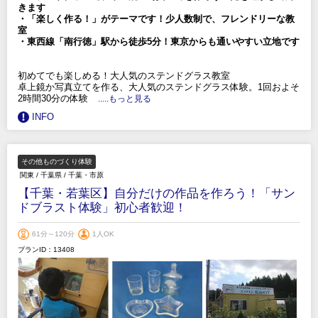
きます
・「楽しく作る！」がテーマです！少人数制で、フレンドリーな教
室
・東西線「南行徳」駅から徒歩5分！東京からも通いやすい立地です
初めてでも楽しめる！大人気のステンドグラス教室
卓上鏡か写真立てを作る、大人気のステンドグラス体験。1回およそ
2時間30分の体験
.....もっと見る
INFO
その他ものづくり体験
関東
/
千葉県
/
千葉・市原
【千葉・若葉区】自分だけの作品を作ろう！「サン
ドブラスト体験」初心者歓迎！
61分～120分
1人OK
プランID：13408