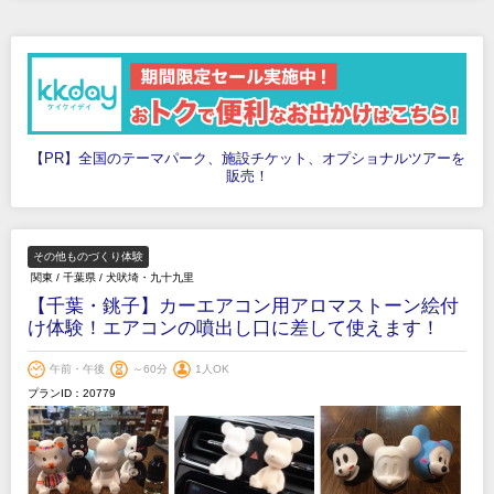
【PR】全国のテーマパーク、施設チケット、オプショナルツアーを
販売！
その他ものづくり体験
関東
/
千葉県
/
犬吠埼・九十九里
【千葉・銚子】カーエアコン用アロマストーン絵付
け体験！エアコンの噴出し口に差して使えます！
午前・午後
～60分
1人OK
プランID：20779