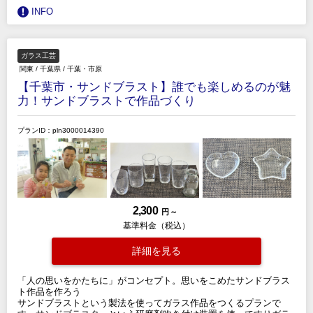
INFO
ガラス工芸
関東
/
千葉県
/
千葉・市原
【千葉市・サンドブラスト】誰でも楽しめるのが魅
力！サンドブラストで作品づくり
プランID：pln3000014390
2,300
円 ～
基準料金（税込）
詳細を見る
「人の思いをかたちに」がコンセプト。思いをこめたサンドブラス
ト作品を作ろう
サンドブラストという製法を使ってガラス作品をつくるプランで