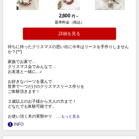
2,600
円 ～
基準料金（税込）
詳細を見る
待ちに待ったクリスマスの思い出に今年はリースを手作りしません
か？(^^)
家族でお家で...
クリスマス会でみんなで...
お友達と一緒に...♪
お好きなパーツを選んで
世界で一つだけのクリスマスリース作りを
ご体験頂きます！
２歳以上のお子様から大人の方まで！
どなたでも体験可能です。
お使い頂く木の実類やリ
.....もっと見る
INFO