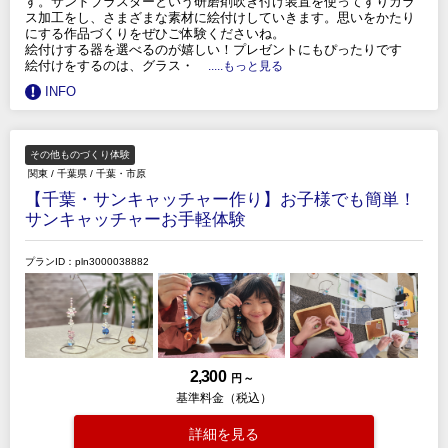
す。サンドブラスターという研磨剤吹き付け装置を使ってすりガラ
ス加工をし、さまざまな素材に絵付けしていきます。思いをかたり
にする作品づくりをぜひご体験くださいね。
絵付けする器を選べるのが嬉しい！プレゼントにもぴったりです
絵付けをするのは、グラス・
.....もっと見る
INFO
その他ものづくり体験
関東
/
千葉県
/
千葉・市原
【千葉・サンキャッチャー作り】お子様でも簡単！
サンキャッチャーお手軽体験
プランID：pln3000038882
2,300
円 ～
基準料金（税込）
詳細を見る