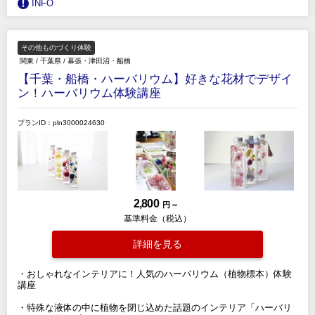
INFO
その他ものづくり体験
関東
/
千葉県
/
幕張・津田沼・船橋
【千葉・船橋・ハーバリウム】好きな花材でデザイ
ン！ハーバリウム体験講座
プランID：pln3000024630
2,800
円 ～
基準料金（税込）
詳細を見る
・おしゃれなインテリアに！人気のハーバリウム（植物標本）体験
講座
・特殊な液体の中に植物を閉じ込めた話題のインテリア「ハーバリ