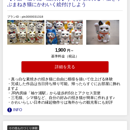
ぶまねき猫にかわいく絵付けしよう
プランID：pln3000031318
1,900
円 ～
基準料金（税込）
詳細を見る
・真っ白な素焼きの招き猫に自由に模様を描いて仕上げる体験
・完成した作品は当日持ち帰り可能。帰ったらすぐにお部屋に飾れ
ますよ
・JR内房線「袖ケ浦駅」から徒歩約5分とアクセス至便
・三毛猫、シマ猫など、自分の好みの招き猫が簡単に作れます♪
・かわいらしい日本の縁起物作りは海外からの観光客にも好評
INFO
その他ものづくり体験