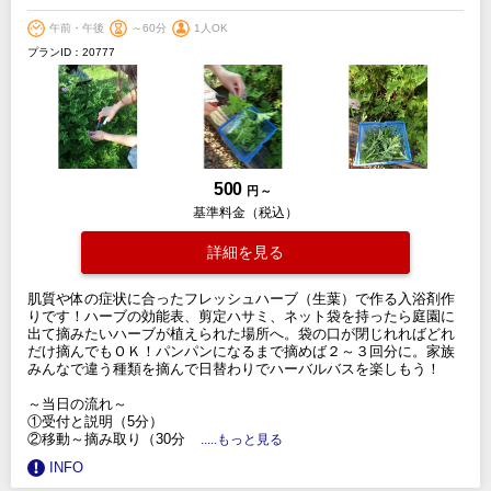
午前・午後
～60分
1人OK
プランID：20777
500
円 ～
基準料金（税込）
詳細を見る
肌質や体の症状に合ったフレッシュハーブ（生葉）で作る入浴剤作
りです！ハーブの効能表、剪定ハサミ、ネット袋を持ったら庭園に
出て摘みたいハーブが植えられた場所へ。袋の口が閉じれればどれ
だけ摘んでもＯＫ！パンパンになるまで摘めば２～３回分に。家族
みんなで違う種類を摘んで日替わりでハーバルバスを楽しもう！
～当日の流れ～
①受付と説明（5分）
②移動～摘み取り（30分
.....もっと見る
INFO