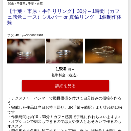
関東
/
千葉県
/
千葉・市原
【千葉・市原・手作りリング】30分～1時間（カフ
ェ感覚コース）シルバー or 真鍮リング 1個制作体
験
プランID：pln3000037981
1,980
円 ～
基準料金（税込）
詳細を見る
・テクスチャーハンマーで槌目模様を付けて自分好みの指輪を作ろ
う
・完成した作品は当日お持ち帰り。JR「姉ヶ崎駅」より徒歩約10分
です
・作業時間は約10～30分！カフェ感覚で手軽に作れちゃいますよ♪
・オプションで刻印もできるので恋人や友人とおそろいで作るのも
オススメ
・四角形や六角形に加工することも可能。自由に指輪作りが楽しめ