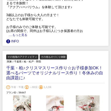
まるで水族館！
『アクアハーバリウム』を体験して頂けます♪
3歳以上のお子様から大人の方まで！
どなたでも体験可能です。
お子様のみでのご体験も可能です。
(お席の関係で、同伴はお子様1人につき保護者の方お
.....もっと見る
INFO
その他海のアクティビティ
その他ものづくり体験
関東
/
千葉県
/
柏・松戸・野田
千葉・柏♪クリスマスリース作り☆お子様参加OK！
選べるパーツでオリジナルリース作り！冬休みの自
由課題に♪
午前・午後
～60分
1人OK
プランID：56447