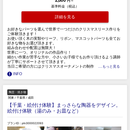
2,600
円 ～
基準料金（税込）
詳細を見る
お好きなパーツを選んで世界で一つだけのクリスマスリース作りを
ご体験頂きます！
お使い頂く木の実類やリーフ、リボン、マスコットパーツも全てお
好きな物をお選び頂きます。
組み合わせや配置は無限大！
世界に一つ、オリジナルの作品作り！
細かい作業が苦手な方や、小さいお子様でもお作り頂けるよう講師
が丁寧にサポートさせて頂きます。
当日ご希望の方にはクリスマスオーナメントの制作
.....もっと見る
INFO
陶芸・焼き物
関東
/
千葉県
/
成田
【千葉・絵付け体験】まっさらな陶器をデザイン。
絵付け体験（湯のみ・お皿など）
プランID：pln3000022093