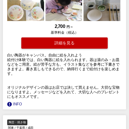
2,700
円 ～
基準料金（税込）
詳細を見る
白い陶器がキャンパス。自由に絵を入れよう
絵付け体験では、白い陶器に絵を入れられます。器は湯のみ・お皿
などをご用意。絵が苦手な方も、イラスト集などを参考に下書きで
きますよ。書き直しもできるので、納得行くまで絵付けを楽しめま
す。
オリジナルデザインの器はお店では決して買えません。大切な宝物
になりますよ。メッセージなどを入れて、大切な人へのプレゼント
にもオススメです。
INFO
陶芸・焼き物
関東
/
千葉県
/
成田