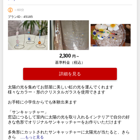
～60分
プランID：45185
2,300
円 ～
基準料金（税込）
詳細を見る
太陽の光を集めてお部屋に美しい虹の光を運んでくれます
様々なカラー・形のクリスタルガラスを使用できます
お手軽に小学生からでも体験出来ます
「サンキャッチャー」
窓辺につるして室内に太陽の光を取り入れるインテリアで自分の好
きな色形でオリジナルサンキャッチャーをお作りいただけます
多角形にカットされたサンキャッチャーに太陽光が当たると、きら
きら
.....もっと見る