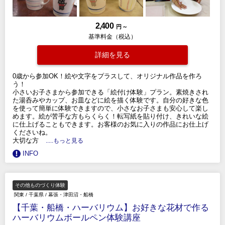
2,400
円 ～
基準料金（税込）
詳細を見る
0歳から参加OK！絵や文字をプラスして、オリジナル作品を作ろ
う！
小さいお子さまから参加できる「絵付け体験」プラン。素焼きされ
た湯呑みやカップ、お皿などに絵を描く体験です。自分の好きな色
を使って簡単に体験できますので、小さなお子さまも安心して楽し
めます。絵が苦手な方もらくらく！転写紙を貼り付け、きれいな絵
に仕上げることもできます。お客様のお気に入りの作品にお仕上げ
くださいね。
大切な方
.....もっと見る
INFO
その他ものづくり体験
関東
/
千葉県
/
幕張・津田沼・船橋
【千葉・船橋・ハーバリウム】お好きな花材で作る
ハーバリウムボールペン体験講座