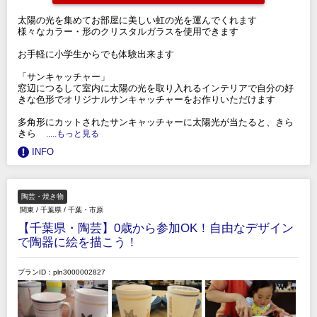
太陽の光を集めてお部屋に美しい虹の光を運んでくれます
様々なカラー・形のクリスタルガラスを使用できます
お手軽に小学生からでも体験出来ます
「サンキャッチャー」
窓辺につるして室内に太陽の光を取り入れるインテリアで自分の好
きな色形でオリジナルサンキャッチャーをお作りいただけます
多角形にカットされたサンキャッチャーに太陽光が当たると、きら
きら
.....もっと見る
INFO
陶芸・焼き物
関東
/
千葉県
/
千葉・市原
【千葉県・陶芸】0歳から参加OK！自由なデザイン
で陶器に絵を描こう！
プランID：pln3000002827