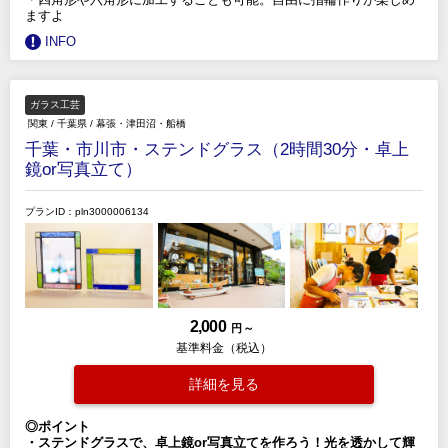
ますよ
INFO
ガラス工芸
関東
/
千葉県
/
幕張・津田沼・船橋
千葉・市川市・ステンドグラス（2時間30分・卓上
鏡or写真立て）
プランID：pln3000006134
2,000
円 ～
基準料金（税込）
詳細を見る
◎ポイント
・ステンドグラスで、卓上鏡or写真立てを作ろう！光を透かして輝