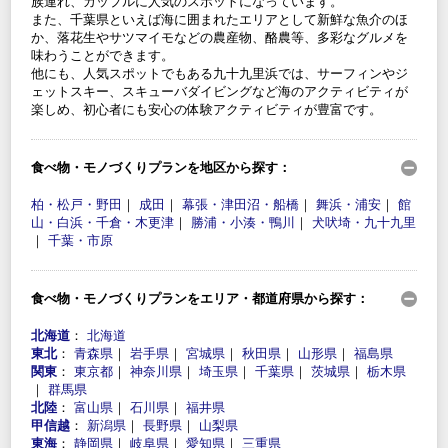
族連れ、カップルに人気のスポットになっています。
また、千葉県といえば海に囲まれたエリアとして新鮮な魚介のほ
か、落花生やサツマイモなどの農産物、酪農等、多彩なグルメを
味わうことができます。
他にも、人気スポットでもある九十九里浜では、サーフィンやジ
ェットスキー、スキューバダイビングなど海のアクティビティが
楽しめ、初心者にも安心の体験アクティビティが豊富です。
食べ物・モノづくりプランを地区から探す：
柏・松戸・野田
｜
成田
｜
幕張・津田沼・船橋
｜
舞浜・浦安
｜
館
山・白浜・千倉・木更津
｜
勝浦・小湊・鴨川
｜
犬吠埼・九十九里
｜
千葉・市原
食べ物・モノづくりプランをエリア・都道府県から探す：
北海道
：
北海道
東北
：
青森県
｜
岩手県
｜
宮城県
｜
秋田県
｜
山形県
｜
福島県
関東
：
東京都
｜
神奈川県
｜
埼玉県
｜
千葉県
｜
茨城県
｜
栃木県
｜
群馬県
北陸
：
富山県
｜
石川県
｜
福井県
甲信越
：
新潟県
｜
長野県
｜
山梨県
東海
：
静岡県
｜
岐阜県
｜
愛知県
｜
三重県