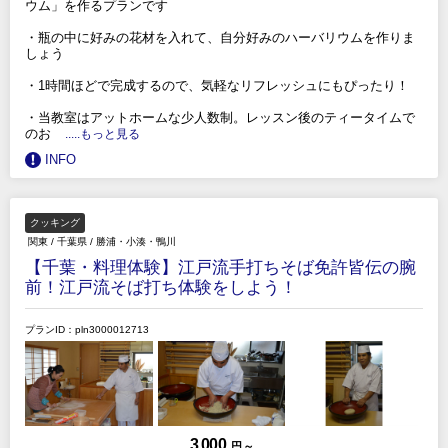
ウム」を作るプランです
・瓶の中に好みの花材を入れて、自分好みのハーバリウムを作りま
しょう
・1時間ほどで完成するので、気軽なリフレッシュにもぴったり！
・当教室はアットホームな少人数制。レッスン後のティータイムで
のお
.....もっと見る
INFO
クッキング
関東
/
千葉県
/
勝浦・小湊・鴨川
【千葉・料理体験】江戸流手打ちそば免許皆伝の腕
前！江戸流そば打ち体験をしよう！
プランID：pln3000012713
3,000
円 ～