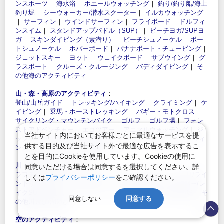
ンスポーツ
｜
海水浴
｜
ホエールウォッチング
｜
釣り/釣り船/海上
釣り堀
｜
シーウォーカー/潜水スクーター
｜
イルカウォッチング
｜
サーフィン
｜
ウインドサーフィン
｜
フライボード
｜
ドルフィ
ンスイム
｜
スタンドアップパドル（SUP）
｜
ビーチヨガ/SUPヨ
ガ
｜
スキンダイビング（素潜り）
｜
ビーチシュノーケル
｜
ボー
トシュノーケル
｜
ホバーボード
｜
バナナボート・チュービング
｜
ジェットスキー
｜
ヨット
｜
ウェイクボード
｜
サブウイング
｜
グ
ラスボート
｜
クルーズ・クルージング
｜
バディダイビング
｜
そ
の他海のアクティビティ
山・森・高原のアクティビティ
：
登山/山岳ガイド
｜
トレッキング/ハイキング
｜
クライミング
｜
ケ
イビング
｜
乗馬・ホーストレッキング
｜
バギー・モトクロス
｜
サイクリング・マウンテンバイク
｜
ゴルフ
｜
ゴルフ場
｜
フォレ
ストアドベンチャー
｜
エコツアー
｜
アニマルウォッチング
｜
ジ
当社サイト内においてお客様ごとに最適なサービスを提
ップライン
｜
キャンプ/グランピング
｜
バンジー/ブリッジスウィ
供する目的及び当社サイト外で最適な広告を表示するこ
ング
｜
その他山・森・高原遊び
とを目的にCookieを使用しています。Cookieの使用に
川・湖のアクティビティ
：
同意いただける場合は同意するを選択してください。詳
ラフティング
｜
カヤック/カヌー
｜
キャニオニング
｜
川下り/ライ
しくは
プライバシーポリシー
をご確認ください。
ン下り
｜
鵜飼い
｜
リバーボード・ハイドロスピード
｜
リバー/レ
イクSUP
｜
シャワークライミング
｜
川釣り/湖釣り/渓流釣堀
｜
そ
同意しない
同意する
の他川遊び/湖遊び
空のアクティビティ
：