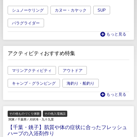
シュノーケリング
カヌー・カヤック
SUP
パラグライダー
もっと見る
アクティビティおすすめ特集
マリンアクティビティ
アウトドア
キャンプ・グランピング
海釣り・船釣り
もっと見る
その他ものづくり体験
その他入場施設
関東
/
千葉県
/
犬吠埼・九十九里
【千葉・銚子】肌質や体の症状に合ったフレッシュ
ハーブの入浴剤作り