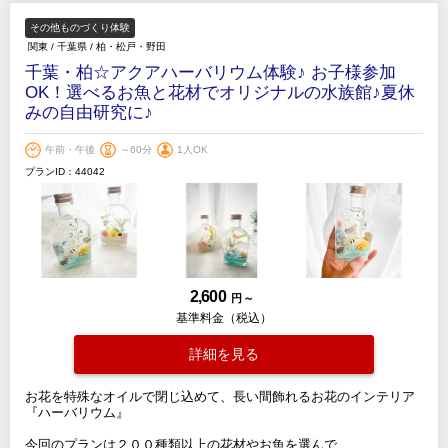
その他ものづくり体験
関東
/
千葉県
/
柏・松戸・野田
千葉・柏☆アクアハーバリウム体験♪ お子様参加
OK！選べるお魚と花材でオリジナルの水族館♪夏休
みの自由研究に♪
午前・午後
～60分
1人OK
プランID：44042
2,600
円 ～
基準料金（税込）
詳細を見る
お花を特殊なオイルで閉じ込めて、長い間飾れるお花のインテリア
『ハーバリウム』
今回のプランは２００種類以上の花材やお魚を選んで