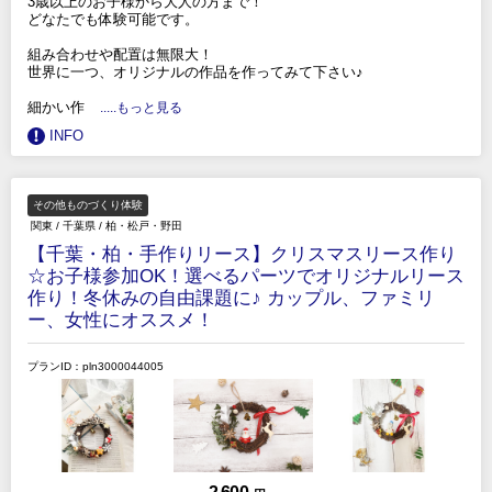
3歳以上のお子様から大人の方まで！
どなたでも体験可能です。
組み合わせや配置は無限大！
世界に一つ、オリジナルの作品を作ってみて下さい♪
細かい作
.....もっと見る
INFO
その他ものづくり体験
関東
/
千葉県
/
柏・松戸・野田
【千葉・柏・手作りリース】クリスマスリース作り
☆お子様参加OK！選べるパーツでオリジナルリース
作り！冬休みの自由課題に♪ カップル、ファミリ
ー、女性にオススメ！
プランID：pln3000044005