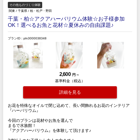
その他ものづくり体験
関東
/
千葉県
/
柏・松戸・野田
千葉・柏☆アクアハーバリウム体験☆お子様参加
OK！選べるお魚と花材☆夏休みの自由課題♪
プランID：pln3000038348
2,600
円 ～
基準料金（税込）
詳細を見る
お花を特殊なオイルで閉じ込めて、長い間飾れるお花のインテリア
『ハーバリウム』
今回のプランは花材やお魚を選んで
まるで水族館！
『アクアハーバリウム』を体験して頂けます♪