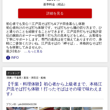
基準料金（税込）
詳細を見る
初心者でも安心！江戸流そば打ち&プチ田舎暮らし体験
初心者向けのそば打ち体験です。そば打ちから麺の切り方まで、ひ
と通りのことを経験することができます。江戸流手打ちそば免許皆
伝の腕前のオーナーが指導！打ち方の見本などをしめし、お客様を
丁寧にサポートします。専門の道具は全て揃えてありますので、身
軽にご参加くださいね。江戸流そばの「岬そば」。本格的なそば打
ちを体験してみませんか。
最少2名か
.....もっと見る
INFO
クッキング
関東
/
千葉県
/
幕張・津田沼・船橋
【千葉・料理体験】初心者から上級者まで、本格江
戸流そば打ち体験！打ったそばはその場で味わえま
す♪
プランID：pln3000043158