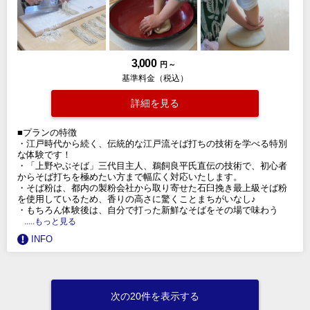
3,000
円 ～
基準料金（税込）
詳細を見る
■プランの特徴
・江戸時代から続く、伝統的な江戸流そば打ちの技術を学べる特別
な体験です！
・「上野やぶそば」三代目主人、鵜飼良平氏直伝の技術で、初心者
からそば打ちを極めたい方まで幅広く対応いたします。
・そば粉は、都内の製粉会社から取り寄せた石臼挽き最上級そば粉
を使用しているため、香りの高さに驚くことまちがいなし♪
・もちろん体験後は、自分で打った新鮮なそばをその場で味わう
.....もっと見る
INFO
次の20件を表示する