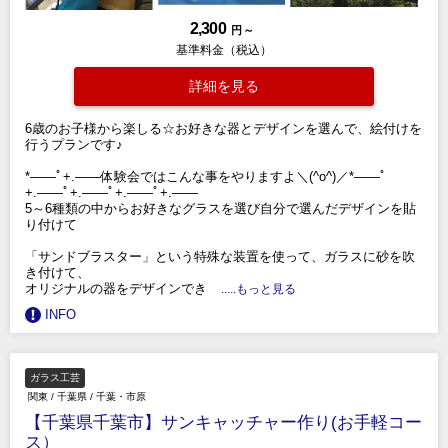
2,300
円 ～
基準料金（税込）
詳細を見る
6歳のお子様から楽しる☆お好きな器とデザインを選んで、絵付けを
行うプランです♪
*――ﾟ+.――体験会ではこんな事をやりますよ＼(^o^)／*――ﾟ
+.――ﾟ+.――ﾟ+.――ﾟ+.――
5～6種類の中からお好きなグラスを選び自分で選んだデザインを貼
り付けて
「サンドブラスター」という特殊な装置を使って、ガラスに砂を吹
き付けて、
オリジナルの器をデザインでき
.....もっと見る
INFO
ガラス工芸
関東
/
千葉県
/
千葉・市原
【千葉県千葉市】サンキャッチャー作り(お手軽コー
ス）