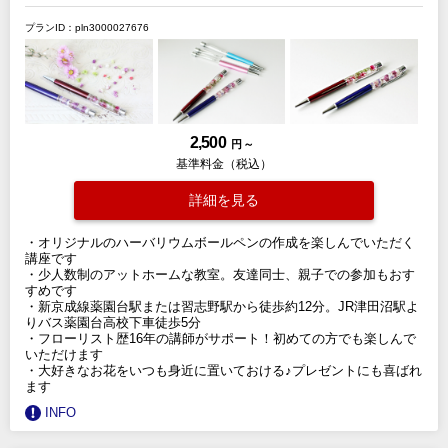
プランID：pln3000027676
2,500
円 ～
基準料金（税込）
詳細を見る
・オリジナルのハーバリウムボールペンの作成を楽しんでいただく
講座です
・少人数制のアットホームな教室。友達同士、親子での参加もおす
すめです
・新京成線薬園台駅または習志野駅から徒歩約12分。JR津田沼駅よ
りバス薬園台高校下車徒歩5分
・フローリスト歴16年の講師がサポート！初めての方でも楽しんで
いただけます
・大好きなお花をいつも身近に置いておける♪プレゼントにも喜ばれ
ます
INFO