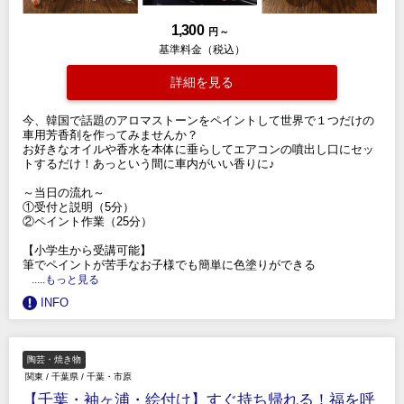
1,300
円 ～
基準料金（税込）
詳細を見る
今、韓国で話題のアロマストーンをペイントして世界で１つだけの
車用芳香剤を作ってみませんか？
お好きなオイルや香水を本体に垂らしてエアコンの噴出し口にセッ
トするだけ！あっという間に車内がいい香りに♪
～当日の流れ～
①受付と説明（5分）
②ペイント作業（25分）
【小学生から受講可能】
筆でペイントが苦手なお子様でも簡単に色塗りができる
.....もっと見る
INFO
陶芸・焼き物
関東
/
千葉県
/
千葉・市原
【千葉・袖ヶ浦・絵付け】すぐ持ち帰れる！福を呼