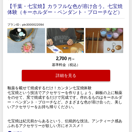
【千葉・七宝焼】カラフルな色が溶け合う。七宝焼
体験（キーホルダー・ペンダント・ブローチなど）
プランID：pln3000022094
2,700
円 ～
基準料金（税込）
詳細を見る
釉薬を載せて焼成するだけ！カンタン七宝焼体験
七宝焼という技法でアクセサリーを作りましょう。銅板の上に釉薬
をのせて、窯で焼成するだけで完成です。作れるものはキーホルダ
ー・ペンダント・ブローチなど。さまざまな色が溶け合った、美し
いアクセサリーをお持ち帰りください。
七宝焼は紀元前からあるという、伝統的な技法。アンティーク感あ
ふれるアクセサリーが欲しい方にオススメ！