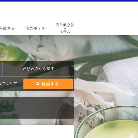
海外航空券
外
航空券
海外
ホテル
＋
ホテル
絞り込みから探す
検索する
べてクリア