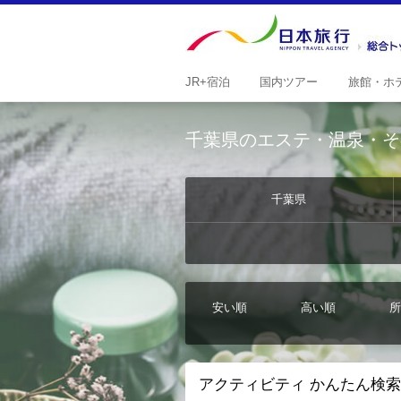
JR+
宿泊
国内
ツアー
旅館・
ホ
千葉県のエステ・温泉・そ
千葉県
安い順
高い順
所
アクティビティ かんたん検索