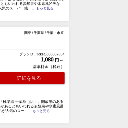
るともいわれる炭酸泉や水素風呂等な
人気のスーパー銭
.....もっと見る
関東
/
千葉県
/
千葉・市原
プランID：ticket0000007804
1,080
円 ～
基準料金（税込）
詳細を見る
「極楽湯 千葉稲毛店」。開放感のある
果があるともいわれる炭酸泉や水素風呂
呂が人気のスー
.....もっと見る