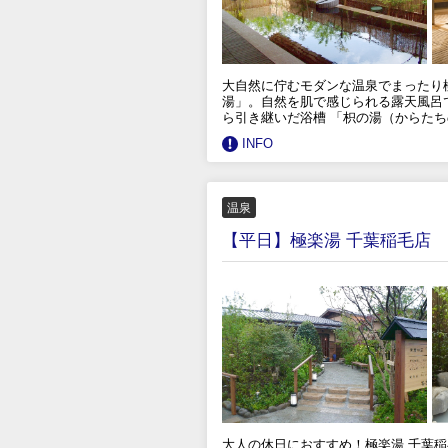
大自然に佇むモダンな温泉でまったり
湯」。自然を肌で感じられる露天風呂
ら引き継いだ浴槽 「枳の湯（からた
INFO
温泉
【平日】極楽湯 千葉稲毛店
大人の休日におすすめ！極楽湯 千葉