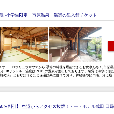
4歳~小学生限定 市原温泉 湯楽の里入館チケット
オートロウリュウサウナから 季節の料理を堪能できるお食事処も！,市原温
毎分318リットル、温度は29.0℃の温泉が湧出しております。泉質は海水に似た
『熱の湯』とも呼ばれるほど保温効果に優れており、神経痛や筋肉痛、冷え症
50％割引】 空港からアクセス抜群！アートホテル成田 日