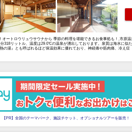
オートロウリュウサウナから 季節の料理を堪能できるお食事処も！,市原温
毎分318リットル、温度は29.0℃の温泉が湧出しております。泉質は海水に似た
『熱の湯』とも呼ばれるほど保温効果に優れており、神経痛や筋肉痛、冷え症
【PR】全国のテーマパーク、施設チケット、オプショナルツアーを販売！