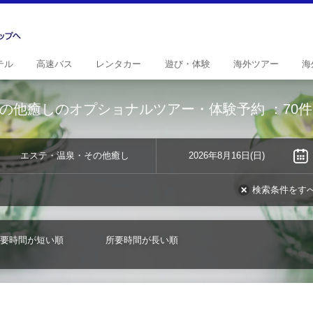
テル
高速
バス
レンタ
カー
遊び・
体験
海外
ツアー
海
の他癒しのオプショナルツアー・体験予約
：70件
エステ・温泉・その他癒し
2026年8月16日(日)
検索条件をす
要時間が短い順
所要時間が長い順