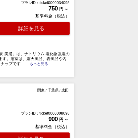
プランID：ticket0000034095
750
円 ～
基準料金（税込）
詳細を見る
泉 美湯」は、ナトリウム-塩化物強塩の
きます。浴室は、露天風呂、岩風呂や内
ンナップです
.....もっと見る
関東
/
千葉県
/
成田
プランID：ticket0000008698
900
円 ～
基準料金（税込）