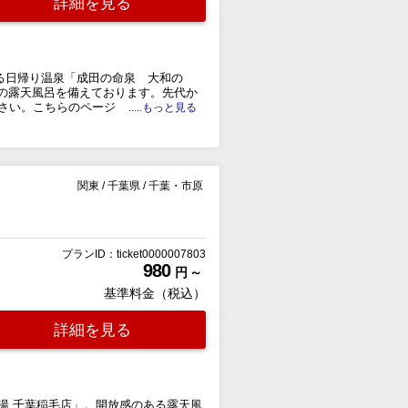
詳細を見る
る日帰り温泉「成田の命泉 大和の
の露天風呂を備えております。先代か
さい。こちらのページ
.....もっと見る
関東
/
千葉県
/
千葉・市原
プランID：ticket0000007803
980
円 ～
基準料金（税込）
詳細を見る
湯 千葉稲毛店」。開放感のある露天風