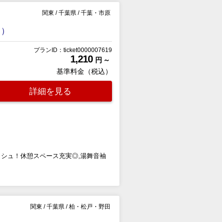
関東
/
千葉県
/
千葉・市原
ト）
プランID：ticket0000007619
1,210
円 ～
基準料金（税込）
詳細を見る
シュ！休憩スペース充実◎,湯舞音袖
関東
/
千葉県
/
柏・松戸・野田