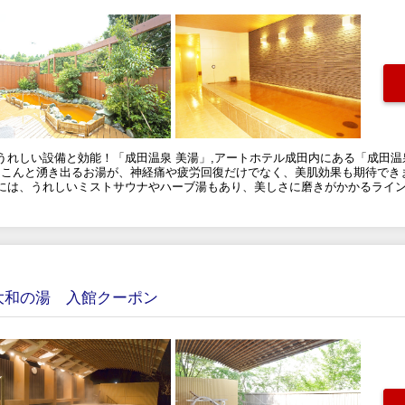
れしい設備と効能！「成田温泉 美湯」,アートホテル成田内にある「成田温
こんこんと湧き出るお湯が、神経痛や疲労回復だけでなく、美肌効果も期待で
には、うれしいミストサウナやハーブ湯もあり、美しさに磨きがかかるライ
大和の湯 入館クーポン