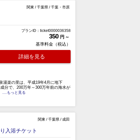
関東
/
千葉県
/
千葉・市原
プランID：ticket0000036358
350
円 ～
基準料金（税込）
詳細を見る
泉湯楽の里は、平成19年4月に地下
成分で、200万年～300万年前の海水が
.....もっと見る
関東
/
千葉県
/
成田
帰り入浴チケット