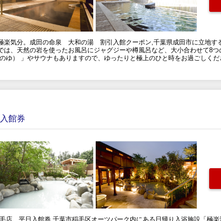
極楽気分。成田の命泉 大和の湯 割引入館クーポン,千葉県成田市に立地す
では、天然の岩を使ったお風呂にジャグジーや樽風呂など、大小合わせて8つ
ちのゆ） 」やサウナもありますので、ゆったりと極上のひと時をお過ごしくだ
 入館券
稲毛店 平日入館券,千葉市稲毛区オーツパーク内にある日帰り入浴施設「極楽