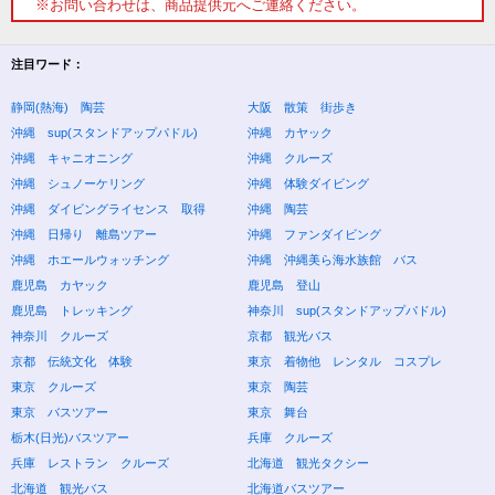
※お問い合わせは、商品提供元へご連絡ください。
注目ワード：
静岡(熱海) 陶芸
大阪 散策 街歩き
沖縄 sup(スタンドアップパドル)
沖縄 カヤック
沖縄 キャニオニング
沖縄 クルーズ
沖縄 シュノーケリング
沖縄 体験ダイビング
沖縄 ダイビングライセンス 取得
沖縄 陶芸
沖縄 日帰り 離島ツアー
沖縄 ファンダイビング
沖縄 ホエールウォッチング
沖縄 沖縄美ら海水族館 バス
鹿児島 カヤック
鹿児島 登山
鹿児島 トレッキング
神奈川 sup(スタンドアップパドル)
神奈川 クルーズ
京都 観光バス
京都 伝統文化 体験
東京 着物他 レンタル コスプレ
東京 クルーズ
東京 陶芸
東京 バスツアー
東京 舞台
栃木(日光)バスツアー
兵庫 クルーズ
兵庫 レストラン クルーズ
北海道 観光タクシー
北海道 観光バス
北海道バスツアー