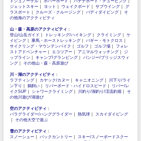
トシュノーケル
｜
ホバーボード
｜
バナナボート・チュービング
｜
ジェットスキー
｜
ヨット
｜
ウェイクボード
｜
サブウイング
｜
グ
ラスボート
｜
クルーズ・クルージング
｜
バディダイビング
｜
そ
の他海のアクティビティ
山・森・高原のアクティビティ
：
登山/山岳ガイド
｜
トレッキング/ハイキング
｜
クライミング
｜
ケ
イビング
｜
乗馬・ホーストレッキング
｜
バギー・モトクロス
｜
サイクリング・マウンテンバイク
｜
ゴルフ
｜
ゴルフ場
｜
フォレ
ストアドベンチャー
｜
エコツアー
｜
アニマルウォッチング
｜
ジ
ップライン
｜
キャンプ/グランピング
｜
バンジー/ブリッジスウィ
ング
｜
その他山・森・高原遊び
川・湖のアクティビティ
：
ラフティング
｜
カヤック/カヌー
｜
キャニオニング
｜
川下り/ライ
ン下り
｜
鵜飼い
｜
リバーボード・ハイドロスピード
｜
リバー/レ
イクSUP
｜
シャワークライミング
｜
川釣り/湖釣り/渓流釣堀
｜
そ
の他川遊び/湖遊び
空のアクティビティ
：
パラグライダー/ハンググライダー
｜
熱気球
｜
スカイダイビング
｜
その他大空で遊ぶ
雪のアクティビティ
：
スノーシュー
｜
バックカントリー
｜
スキー/スノーボードスクー