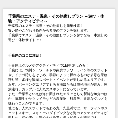
千葉県のエステ・温泉・その他癒しプラン ～遊び・体
験・アクティビティ～
千葉県のエステ・温泉・その他癒しを簡単検索！
安い順やこだわり条件から希望のプランを探せます。
千葉県でエステ・温泉・その他癒しプランを探すなら日本旅行の
遊び・体験サイトで！
千葉県のココに注目！
千葉県はグルメやアクティビティで1日中楽しめる！
千葉には、鴨川シーワールドや南房フラワーライン等のスポット
や、イチゴ狩りをはじめ、季節によって採れるものが多彩な果物
狩り等、多様な観光スポット・イベントが楽しめるエリアです。
近年、パーキングエリアでもある海ほたるは観光地化が進み、家
族連れ、カップルに人気のスポットになっています。
また、千葉県といえば海に囲まれたエリアとして新鮮な魚介のほ
か、落花生やサツマイモなどの農産物、酪農等、多彩なグルメを
味わうことができます。
他にも、人気スポットでもある九十九里浜では、サーフィンやジ
ェットスキー、スキューバダイビングなど海のアクティビティが
楽しめ、初心者にも安心の体験アクティビティが豊富です。