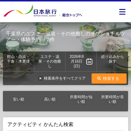
千葉県のエステ・温泉・その他癒しのオプショナルツ
アー・体験予約
：3件
館山・白浜・
エステ・温
2026年8
絞り込みから
千倉・木更津
泉・その他癒
月16日
探す
し
(日)
検索する
検索条件をすべてクリア
所要時間が短
所要時間が長
安い順
高い順
い順
い順
アクティビティ かんたん検索