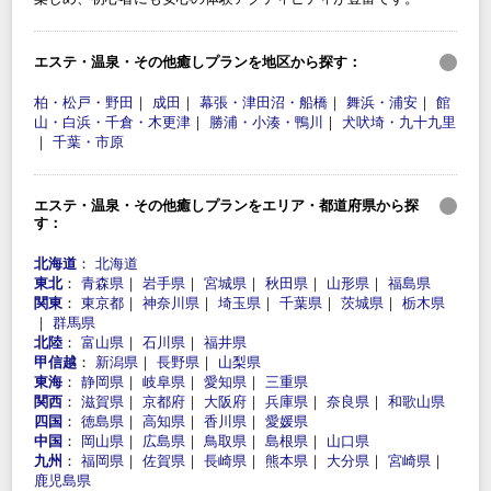
エステ・温泉・その他癒しプランを地区から探す：
柏・松戸・野田
｜
成田
｜
幕張・津田沼・船橋
｜
舞浜・浦安
｜
館
山・白浜・千倉・木更津
｜
勝浦・小湊・鴨川
｜
犬吠埼・九十九里
｜
千葉・市原
エステ・温泉・その他癒しプランをエリア・都道府県から探
す：
北海道
：
北海道
東北
：
青森県
｜
岩手県
｜
宮城県
｜
秋田県
｜
山形県
｜
福島県
関東
：
東京都
｜
神奈川県
｜
埼玉県
｜
千葉県
｜
茨城県
｜
栃木県
｜
群馬県
北陸
：
富山県
｜
石川県
｜
福井県
甲信越
：
新潟県
｜
長野県
｜
山梨県
東海
：
静岡県
｜
岐阜県
｜
愛知県
｜
三重県
関西
：
滋賀県
｜
京都府
｜
大阪府
｜
兵庫県
｜
奈良県
｜
和歌山県
四国
：
徳島県
｜
高知県
｜
香川県
｜
愛媛県
中国
：
岡山県
｜
広島県
｜
鳥取県
｜
島根県
｜
山口県
九州
：
福岡県
｜
佐賀県
｜
長崎県
｜
熊本県
｜
大分県
｜
宮崎県
｜
鹿児島県