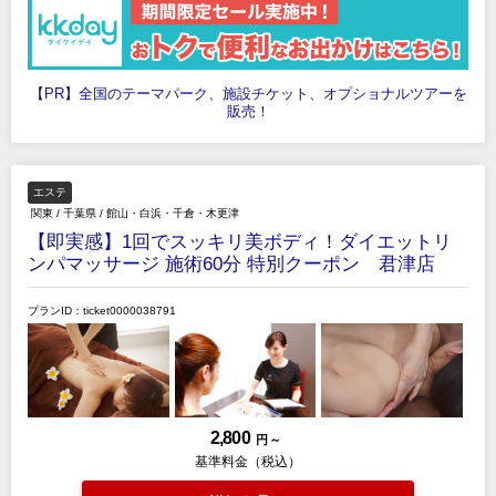
【PR】全国のテーマパーク、施設チケット、オプショナルツアーを
販売！
エステ
関東
/
千葉県
/
館山・白浜・千倉・木更津
【即実感】1回でスッキリ美ボディ！ダイエットリ
ンパマッサージ 施術60分 特別クーポン 君津店
プランID：ticket0000038791
2,800
円 ～
基準料金（税込）