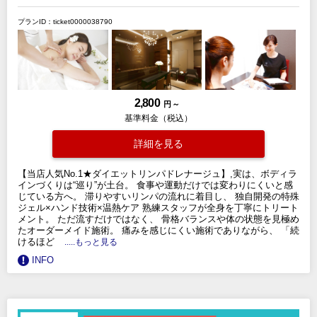
プランID：ticket0000038790
2,800
円 ～
基準料金（税込）
詳細を見る
【当店人気No.1★ダイエットリンパドレナージュ】,実は、ボディラ
インづくりは“巡り”が土台。 食事や運動だけでは変わりにくいと感
じている方へ。 滞りやすいリンパの流れに着目し、 独自開発の特殊
ジェル×ハンド技術×温熱ケア 熟練スタッフが全身を丁寧にトリート
メント。 ただ流すだけではなく、 骨格バランスや体の状態を見極め
たオーダーメイド施術。 痛みを感じにくい施術でありながら、 「続
けるほど
.....もっと見る
INFO