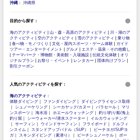
沖縄
：
沖縄県
目的から探す：
海のアクティビティ
|
山・森・高原のアクティビティ
|
川・湖のア
クティビティ
|
空のアクティビティ
|
雪のアクティビティ
|
乗り物
|
食べ物・モノづくり
|
文化・屋内スポーツ・ゲーム体験
|
ガイド
ツアー・エンターテイメント
|
グルメ
|
エステ・温泉・その他癒し
|
テーマパーク・博物館・美術館・入場施設
|
伝統文化体験
|
オリ
ジナルプラン
|
お祭り・イベント
|
レンタカー
|
団体向けプラン
|
割引クーポン
人気のアクティビティを探す：
海のアクティビティ
：
体験ダイビング
｜
ファンダイビング
｜
ダイビングライセンス取得
｜
シュノーケリング
｜
シーカヤック/カヌー
｜
パラセール
｜
マリ
ンスポーツ
｜
海水浴
｜
ホエールウォッチング
｜
釣り/釣り船/海上
釣り堀
｜
シーウォーカー/潜水スクーター
｜
イルカウォッチング
｜
サーフィン
｜
ウインドサーフィン
｜
フライボード
｜
ドルフィ
ンスイム
｜
スタンドアップパドル（SUP）
｜
ビーチヨガ/SUPヨ
ガ
｜
スキンダイビング（素潜り）
｜
ビーチシュノーケル
｜
ボー