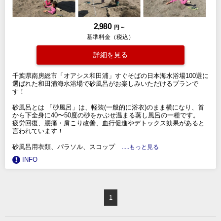
2,980
円 ～
基準料金（税込）
詳細を見る
千葉県南房総市「オアシス和田浦」すぐそばの日本海水浴場100選に
選ばれた和田浦海水浴場で砂風呂がお楽しみいただけるプランで
す！
砂風呂とは 「砂風呂」は、軽装(一般的に浴衣)のまま横になり、首
から下全身に40〜50度の砂をかぶせ温まる蒸し風呂の一種です。
疲労回復、腰痛・肩こり改善、血行促進やデトックス効果があると
言われています！
砂風呂用衣類、パラソル、スコップ
.....もっと見る
INFO
1