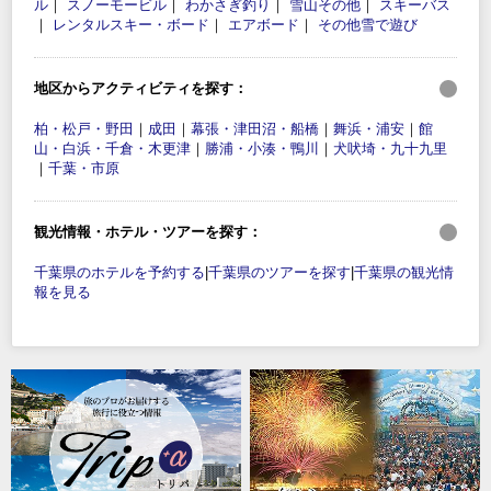
ル
｜
スノーモービル
｜
わかさぎ釣り
｜
雪山その他
｜
スキーバス
｜
レンタルスキー・ボード
｜
エアボード
｜
その他雪で遊び
地区からアクティビティを探す：
柏・松戸・野田
｜
成田
｜
幕張・津田沼・船橋
｜
舞浜・浦安
｜
館
山・白浜・千倉・木更津
｜
勝浦・小湊・鴨川
｜
犬吠埼・九十九里
｜
千葉・市原
観光情報・ホテル・ツアーを探す：
千葉県のホテルを予約する
|
千葉県のツアーを探す
|
千葉県の観光情
報を見る