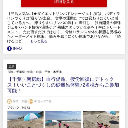
詳細を見る
【当店人気No.1★ダイエットリンパドレナージュ】,実は、ボディラ
インづくりは“巡り”が土台。 食事や運動だけでは変わりにくいと感
じている方へ。 滞りやすいリンパの流れに着目し、 独自開発の特殊
ジェル×ハンド技術×温熱ケア 熟練スタッフが全身を丁寧にトリート
メント。 ただ流すだけではなく、 骨格バランスや体の状態を見極め
たオーダーメイド施術。 痛みを感じにくい施術でありながら、 「続
けるほど
.....もっと見る
INFO
温泉
関東
/
千葉県
/
館山・白浜・千倉・木更津
【千葉・南房総】血行促進、疲労回復にデトック
ス！いいことづくしの砂風呂体験♪2名様からご参加
可能！
午前・午後
61分～120分
プランID：44772