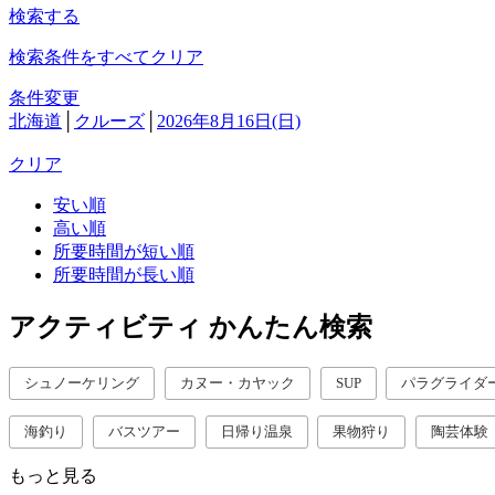
検索する
検索条件をすべてクリア
条件変更
北海道
│
クルーズ
│
2026年8月16日(日)
クリア
安い順
高い順
所要時間が短い順
所要時間が長い順
アクティビティ かんたん検索
シュノーケリング
カヌー・カヤック
SUP
パラグライダ
海釣り
バスツアー
日帰り温泉
果物狩り
陶芸体験
もっと見る