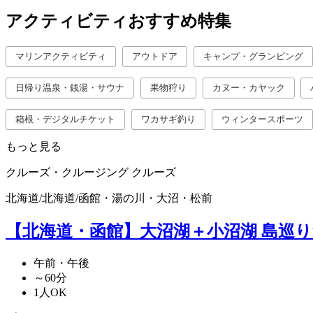
アクティビティおすすめ特集
マリンアクティビティ
アウトドア
キャンプ・グランピング
日帰り温泉・銭湯・サウナ
果物狩り
カヌー・カヤック
箱根・デジタルチケット
ワカサギ釣り
ウィンタースポーツ
もっと見る
クルーズ・クルージング
クルーズ
北海道
/
北海道
/
函館・湯の川・大沼・松前
【北海道・函館】大沼湖＋小沼湖 島巡り遊
午前・午後
～60分
1人OK