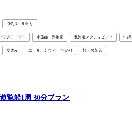
海釣り・船釣り
パラグライダー
水族館・動物園
北海道アクティビティ
沖縄
夏休み
ゴールデンウィーク(GW)
桜・お花見
覧船1周 30分プラン