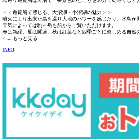
島巡り遊覧船は大沼で一番景色のところを30分で島巡りして
＜＜遊覧船で感じる、大沼湖・小沼湖の魅力＞＞
噴火により出来た島を巡り大地のパワーを感じたり、水鳥が
天気によっては駒ヶ岳も船からご覧いただけます。
春は新緑、夏は睡蓮、秋は紅葉など四季ごとに楽しめる自然
<
.....もっと見る
INFO