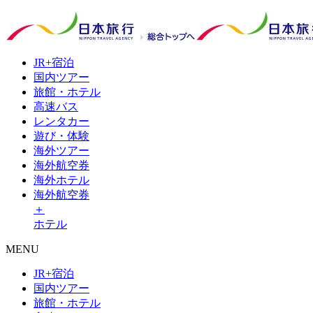
JR+
宿泊
国内
ツアー
旅館・
ホテル
高速
バス
レンタ
カー
遊び・
体験
海外
ツアー
海外
航空券
海外
ホテル
海外航空券
＋
ホテル
MENU
JR+宿泊
国内ツアー
旅館・ホテル