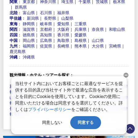
関東
：
東京都
｜
神奈川県
｜
埼玉県
｜
千葉県
｜
茨城県
｜
栃木県
｜
群馬県
北陸
：
富山県
｜
石川県
｜
福井県
甲信越
：
新潟県
｜
長野県
｜
山梨県
東海
：
静岡県
｜
岐阜県
｜
愛知県
｜
三重県
関西
：
滋賀県
｜
京都府
｜
大阪府
｜
兵庫県
｜
奈良県
｜
和歌山県
四国
：
徳島県
｜
高知県
｜
香川県
｜
愛媛県
中国
：
岡山県
｜
広島県
｜
鳥取県
｜
島根県
｜
山口県
九州
：
福岡県
｜
佐賀県
｜
長崎県
｜
熊本県
｜
大分県
｜
宮崎県
｜
鹿児島県
沖縄
：
沖縄県
観光情報・ホテル・ツアーを探す：
当社サイト内においてお客様ごとに最適なサービスを提
新潟県のホテルを予約する
|
新潟県のツアーを探す
|
新潟県の観光情
供する目的及び当社サイト外で最適な広告を表示するこ
報を見る
｜
とを目的にCookieを使用しています。Cookieの使用に
山梨県のホテルを予約する
|
山梨県のツアーを探す
|
山梨県の観光情
同意いただける場合は同意するを選択してください。詳
報を見る
｜
長野県のホテルを予約する
|
長野県のツアーを探す
|
長野県の観光情
しくは
プライバシーポリシー
をご確認ください。
報を見る
同意しない
同意する