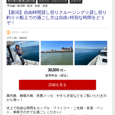
釣り/釣り船/海上釣り堀
クルーズ・クルージング
クルーズ
甲信越
/
新潟県
/
新潟・岩室・弥彦
【新潟】自由時間貸し切りクルージング☆貸し切り
釣り☆船上での過ごし方は自由♪特別な時間をどう
ぞ！
301分～360分
プランID：48202
30,000
円 ～
基準料金（税込）
詳細を見る
萬代橋、柳都大橋、朱鷺メッセ、やすらぎ堤などをご覧いただき川
から海へ！
水上で自由な時間をカップル・ファミリー・ご夫婦・友達・ペッ
ト、車椅子の方でお過ごしください♪