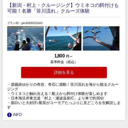
【新潟・村上・クルージング】ウミネコの餌付けも
可能！名勝「笹川流れ」クルーズ体験
プランID：pln3000031942
1,800
円 ～
基準料金（税込）
詳細を見る
・源義経ゆかりの奇岩、奇石に感動！笹川流れを海から観るクルー
ジング
・ウミネコと触れ合える！船上から餌付け体験が楽しめます
・日本海沿岸東北道「村上・瀬波温泉IC」より車で約30分
・面白いと大好評♪船長がユーモアたっぷりに見どころを生解説しま
す
INFO