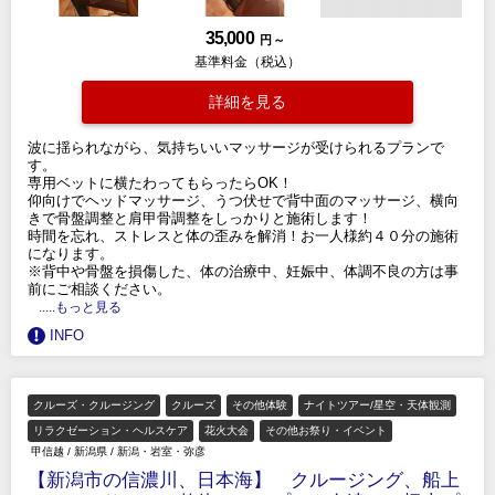
35,000
円 ～
基準料金（税込）
詳細を見る
波に揺られながら、気持ちいいマッサージが受けられるプランで
す。
専用ベットに横たわってもらったらOK！
仰向けでヘッドマッサージ、うつ伏せで背中面のマッサージ、横向
きで骨盤調整と肩甲骨調整をしっかりと施術します！
時間を忘れ、ストレスと体の歪みを解消！お一人様約４０分の施術
になります。
※背中や骨盤を損傷した、体の治療中、妊娠中、体調不良の方は事
前にご相談ください。
.....もっと見る
INFO
クルーズ・クルージング
クルーズ
その他体験
ナイトツアー/星空・天体観測
リラクゼーション・ヘルスケア
花火大会
その他お祭り・イベント
甲信越
/
新潟県
/
新潟・岩室・弥彦
【新潟市の信濃川、日本海】 クルージング、船上