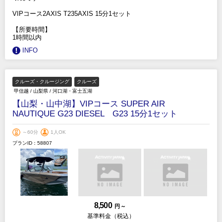
VIPコース2AXIS T235AXIS 15分1セット
【所要時間】
1時間以内
INFO
クルーズ・クルージング
クルーズ
甲信越
/
山梨県
/
河口湖・富士五湖
【山梨・山中湖】VIPコース SUPER AIR
NAUTIQUE G23 DIESEL G23 15分1セット
～60分
1人OK
プランID：58807
8,500
円 ～
基準料金（税込）