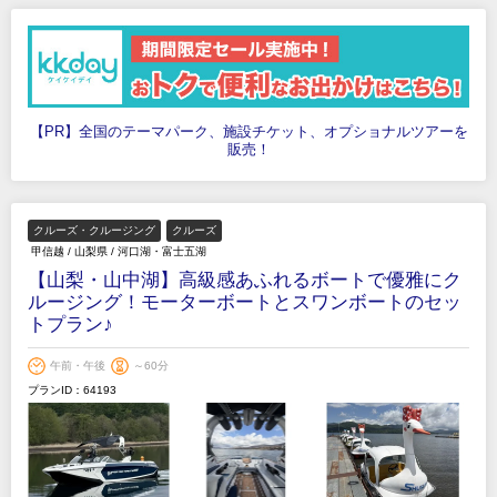
【PR】全国のテーマパーク、施設チケット、オプショナルツアーを
販売！
クルーズ・クルージング
クルーズ
甲信越
/
山梨県
/
河口湖・富士五湖
【山梨・山中湖】高級感あふれるボートで優雅にク
ルージング！モーターボートとスワンボートのセッ
トプラン♪
午前・午後
～60分
プランID：64193