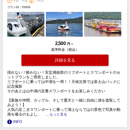
午前・午後
～60分
プランID：55606
2,500
円 ～
基準料金（税込）
詳細を見る
揺れない！酔わない！安定感抜群のリブボートとスワンボートのセ
ットプランをご用意しました。
リブボートに乗って山中湖を一周！！天候次第では富士山バックに
記念撮影
そのあとは山中湖の定番スワンボートをお楽しみください
【家族や仲間、カップル、そして愛犬と一緒に自由に湖を遊覧して
みよう！】
人気の足こぎスワンボートに乗って湖上ならではの景色で写真や動
画を撮るのもよし、
.....もっと見る
INFO