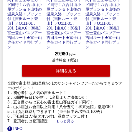
29,980
円 ～
基準料金（税込）
詳細を見る
全国で富士登山動員数No.1のサンシャインツアーだからできるツア
ーのポイント！
1．初心者にも人気の吉田ルート！
2．期間中毎日1名催行。1名様よりご参加OK！
3．五合目からは安心の富士登山専任ガイド同行！
4．山小屋は八合目以上利用！八合五勺「御来光館」指定OK！
5．山頂お鉢巡りできます！（※当日申込/支払1,100円）
6．下山後は入浴(タオル付)、昼食ブッフェ付！
7．登頂者には登頂認定
.....もっと見る
INFO