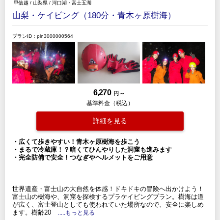
甲信越
/
山梨県
/
河口湖・富士五湖
山梨・ケイビング（180分・青木ヶ原樹海）
プランID：pln3000000564
6,270
円 ～
基準料金（税込）
詳細を見る
・広くて歩きやすい！青木ヶ原樹海を歩こう
・まるで冷蔵庫！？暗くてひんやりした洞窟も進みます
・完全防備で安全！つなぎやヘルメットをご用意
世界遺産・富士山の大自然を体感！ドキドキの冒険へ出かけよう！
富士山の樹海や、洞窟を探検するプラケイビングプラン。樹海は道
が広く、富士登山としても使われていた場所なので、安全に楽しめ
ます。樹齢20
.....もっと見る