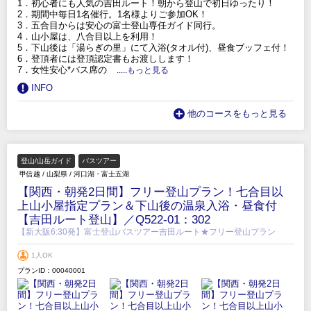
1．初心者にも人気の吉田ルート！朝から登山で初日ゆったり！
2．期間中毎日1名催行。1名様よりご参加OK！
3．五合目からは安心の富士登山専任ガイド同行。
4．山小屋は、八合目以上を利用！
5．下山後は「湯らぎの里」にて入浴(タオル付)、昼食ブッフェ付！
6．登頂者には登頂認定書もお渡しします！
7．女性安心*バス席の
.....もっと見る
INFO
他のコースをもっと見る
登山/山岳ガイド
バスツアー
甲信越
/
山梨県
/
河口湖・富士五湖
【関西・朝発2日間】フリー登山プラン！七合目以
上山小屋指定プラン＆下山後の温泉入浴・昼食付
【吉田ルート登山】／Q522-01：302
【新大阪6:30発】富士登山バスツアー吉田ルート★フリー登山プラン
1人OK
プランID：00040001