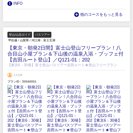
INFO
他のコースをもっと見る
登山/山岳ガイド
バスツアー
甲信越
/
山梨県
/
河口湖・富士五湖
【東京・朝発2日間】富士山登山フリープラン！八
合目山小屋プラン＆下山後の温泉入浴・ブッフェ付
【吉田ルート登山】／Q121-01：202
【東京6：30発】富士登山バスツアー吉田ルート★登山フリープラン
1人OK
プランID：50040001