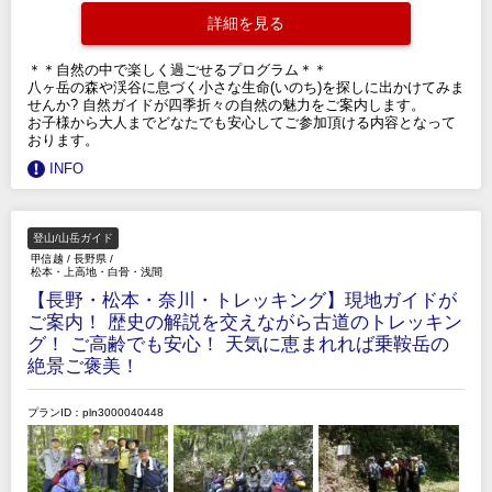
詳細を見る
＊＊自然の中で楽しく過ごせるプログラム＊＊
八ヶ岳の森や渓谷に息づく小さな生命(いのち)を探しに出かけてみま
せんか? 自然ガイドが四季折々の自然の魅力をご案内します。
お子様から大人までどなたでも安心してご参加頂ける内容となって
おります。
INFO
登山/山岳ガイド
甲信越
/
長野県
/
松本・上高地・白骨・浅間
【長野・松本・奈川・トレッキング】現地ガイドが
ご案内！ 歴史の解説を交えながら古道のトレッキン
グ！ ご高齢でも安心！ 天気に恵まれれば乗鞍岳の
絶景ご褒美！
プランID：pln3000040448