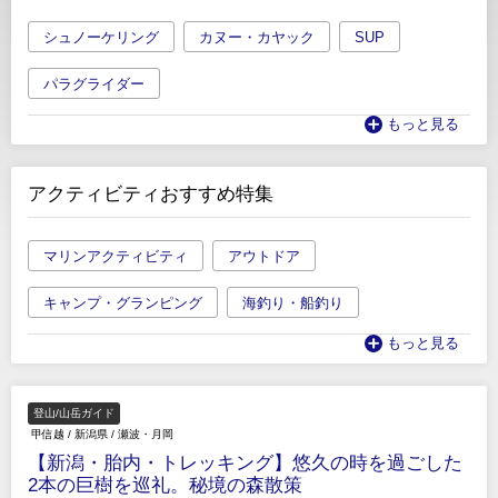
シュノーケリング
カヌー・カヤック
SUP
パラグライダー
もっと見る
アクティビティおすすめ特集
マリンアクティビティ
アウトドア
キャンプ・グランピング
海釣り・船釣り
もっと見る
登山/山岳ガイド
甲信越
/
新潟県
/
瀬波・月岡
【新潟・胎内・トレッキング】悠久の時を過ごした
2本の巨樹を巡礼。秘境の森散策