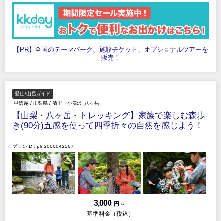
【PR】全国のテーマパーク、施設チケット、オプショナルツアーを
販売！
登山/山岳ガイド
甲信越
/
山梨県
/
清里・小淵沢･八ヶ岳
【山梨・八ヶ岳・トレッキング】家族で楽しむ森歩
き(90分)五感を使って四季折々の自然を感じよう！
プランID：pln3000042567
3,000
円 ～
基準料金（税込）