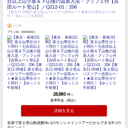
目以上山小屋＆下山後の温泉入浴・ブッフェ付【吉
田ルート登山】／Q212-01：206
【東京11:00発】富士登山バスツアー吉田ルート★富士山専任ガイド同
行！【ゆっくり午前発】
1人OK
プランID：60030001
28,980
円 ～
基準料金（税込）
詳細を見る
全国で富士登山動員数No.1のサンシャインツアーだからできる9つの
ポイント！