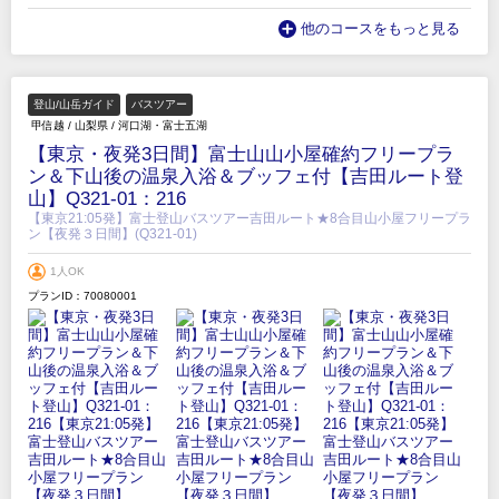
他のコースをもっと見る
登山/山岳ガイド
バスツアー
甲信越
/
山梨県
/
河口湖・富士五湖
【東京・夜発3日間】富士山山小屋確約フリープラ
ン＆下山後の温泉入浴＆ブッフェ付【吉田ルート登
山】Q321-01：216
【東京21:05発】富士登山バスツアー吉田ルート★8合目山小屋フリープラ
ン【夜発３日間】(Q321-01)
1人OK
プランID：70080001