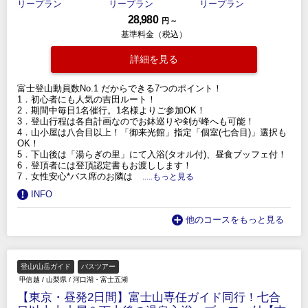
28,980
円 ～
基準料金（税込）
詳細を見る
富士登山動員数No.1 だからできる7つのポイント！
1．初心者にも人気の吉田ルート！
2．期間中毎日1名催行。1名様よりご参加OK！
3．登山行程は各自計画なのでお鉢巡りや剣が峰へも可能！
4．山小屋は八合目以上！「御来光館」指定「個室(七合目)」選択も
OK！
5．下山後は「湯らぎの里」にて入浴(タオル付)、昼食ブッフェ付！
6．登頂者には登頂認定書もお渡しします！
7．女性安心*バス席のお隣は
.....もっと見る
INFO
他のコースをもっと見る
登山/山岳ガイド
バスツアー
甲信越
/
山梨県
/
河口湖・富士五湖
【東京・昼発2日間】富士山専任ガイド同行！七合