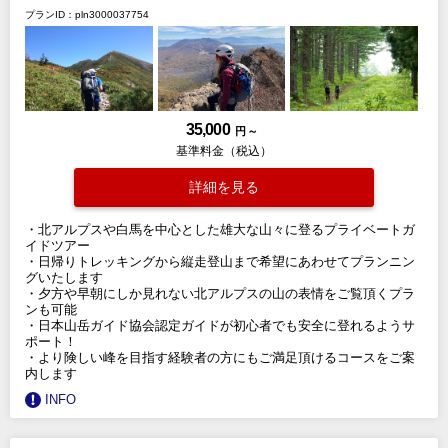
プランID：pln3000037754
35,000
円 ～
基準料金（税込）
詳細を見る
・北アルプスや白馬を中心とした雄大な山々に登るプライベートガ
イドツアー
・日帰りトレッキングから縦走登山まで希望にあわせてプランニン
グいたします
・夕方や早朝にしか見れない北アルプスの山の表情をご覧頂くプラ
ンも可能
・日本山岳ガイド協会認定ガイドが初心者でも安全に登れるようサ
ポート！
・より険しい峰を目指す経験者の方にもご満足頂けるコースをご案
内します
INFO