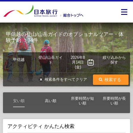
甲信越の登山/山岳ガイドのオプショナルツアー・体
験予約
：34件
登山/山岳ガイ
2026年8
絞り込みから
甲信越
ド
月14日
探す
(金)
検索する
検索条件をすべてクリア
所要時間が短
所要時間が長
安い順
高い順
い順
い順
アクティビティ かんたん検索