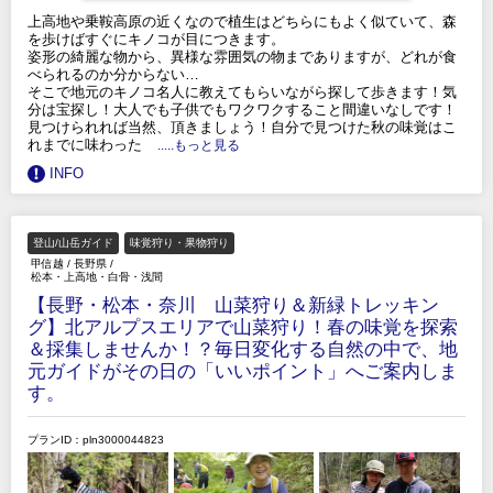
上高地や乗鞍高原の近くなので植生はどちらにもよく似ていて、森
を歩けばすぐにキノコが目につきます。
姿形の綺麗な物から、異様な雰囲気の物までありますが、どれが食
べられるのか分からない…
そこで地元のキノコ名人に教えてもらいながら探して歩きます！気
分は宝探し！大人でも子供でもワクワクすること間違いなしです！
見つけられれば当然、頂きましょう！自分で見つけた秋の味覚はこ
れまでに味わった
.....もっと見る
INFO
登山/山岳ガイド
味覚狩り・果物狩り
甲信越
/
長野県
/
松本・上高地・白骨・浅間
【長野・松本・奈川 山菜狩り＆新緑トレッキン
グ】北アルプスエリアで山菜狩り！春の味覚を探索
＆採集しませんか！？毎日変化する自然の中で、地
元ガイドがその日の「いいポイント」へご案内しま
す。
プランID：pln3000044823