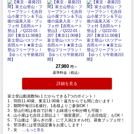
27,980
円 ～
基準料金（税込）
詳細を見る
富士登山動員数No.1 だからできる7つのポイント！
1．羽田11:40発、東京11:00発！遠方からでも間に合います！
2．期間中毎日1名催行。1名様よりご参加OK！
3．登山行程は各自で計画！お鉢巡りや剣が峰も可能！
4．山小屋は七合目上部以上！「個室選択」「八合目指定」もOK！
5．下山後は「湯らぎの里」にて入浴(タオル付)、昼食ブッフェ付！
6．登頂者には登頂認定書をお渡しします！
7．女
.....もっと見る