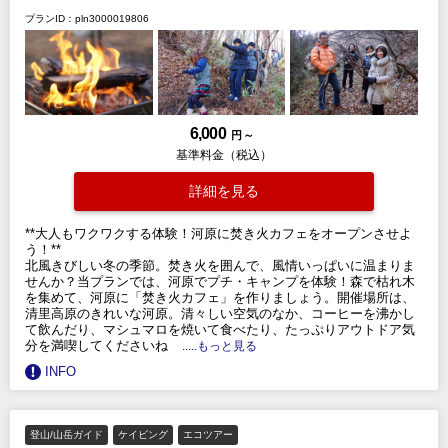
プランID：pln3000019806
6,000
円 ～
基準料金（税込）
詳細を見る
**大人もワクワクする体験！河原に焚き火カフェをオープンさせよ
う！**
北風きびしい冬の季節。焚き火を囲んで、風情いっぱいに温まりま
せんか？当プランでは、河原でプチ・キャンプを体験！森で枯れ木
を集めて、河原に「焚き火カフェ」を作りましょう。開催場所は、
清里高原のきれいな河原。清々しい空気のなか、コーヒーを沸かし
て飲んだり、マシュマロを焼いて食べたり、たっぷりアウトドア気
分を満喫してくださいね
.....もっと見る
INFO
登山/山岳ガイド
ケイビング
エコツアー