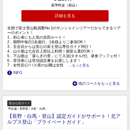
基準料金（税込）
詳細を見る
全国で富士登山動員数No.1のサンシャインツアーだからできるツア
ーのポイント！
1．初心者にも人気の吉田ルート！
2．期間中毎日1名催行。1名様よりご参加OK！
3．五合目からは安心の富士登山専任ガイド同行！
4．山小屋は七合目上部以上利用！個室も選択OK！
5．下山後は「湯らぎの里」にて入浴(タオル付)、昼食ブッフェ付！
6．登頂者には登頂認定書をお渡しします！
7．女性安心*バス席のお隣は女性
.....もっと見る
INFO
他のコースをもっと見る
登山/山岳ガイド
甲信越
/
長野県
/
大町・白馬
【長野・白馬・登山】認定ガイドがサポート！北ア
ルプス登山「プライベートガイド」