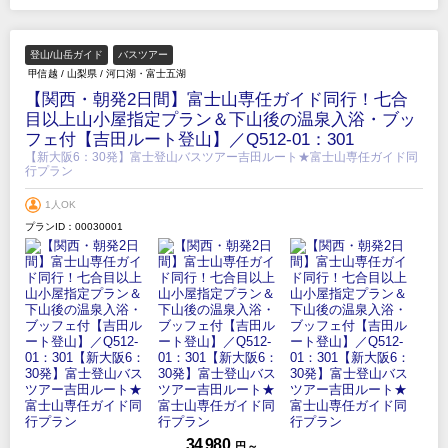
登山/山岳ガイド
バスツアー
甲信越
/
山梨県
/
河口湖・富士五湖
【関西・朝発2日間】富士山専任ガイド同行！七合
目以上山小屋指定プラン＆下山後の温泉入浴・ブッ
フェ付【吉田ルート登山】／Q512-01：301
【新大阪6：30発】富士登山バスツアー吉田ルート★富士山専任ガイド同
行プラン
1人OK
プランID：00030001
34,980
円 ～