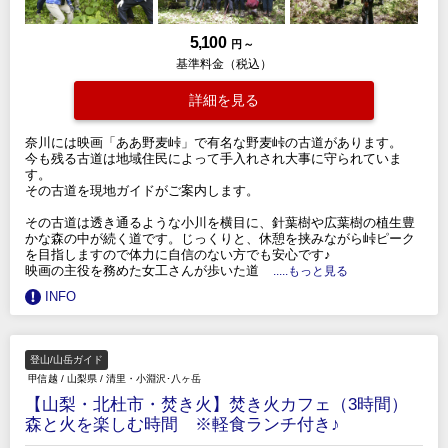
5,100
円 ～
基準料金（税込）
詳細を見る
奈川には映画「ああ野麦峠」で有名な野麦峠の古道があります。
今も残る古道は地域住民によって手入れされ大事に守られていま
す。
その古道を現地ガイドがご案内します。
その古道は透き通るような小川を横目に、針葉樹や広葉樹の植生豊
かな森の中が続く道です。じっくりと、休憩を挟みながら峠ピーク
を目指しますので体力に自信のない方でも安心です♪
映画の主役を務めた女工さんが歩いた道
.....もっと見る
INFO
登山/山岳ガイド
甲信越
/
山梨県
/
清里・小淵沢･八ヶ岳
【山梨・北杜市・焚き火】焚き火カフェ（3時間）
森と火を楽しむ時間 ※軽食ランチ付き♪