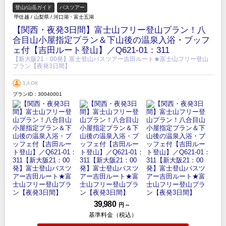
登山/山岳ガイド
バスツアー
甲信越
/
山梨県
/
河口湖・富士五湖
【関西・夜発3日間】富士山フリー登山プラン！八
合目山小屋指定プラン＆下山後の温泉入浴・ブッフ
ェ付【吉田ルート登山】／Q621-01：311
【新大阪21：00発】富士登山バスツアー吉田ルート★富士山フリー登山
プラン【夜発3日間】
1人OK
プランID：30040001
39,980
円 ～
基準料金（税込）