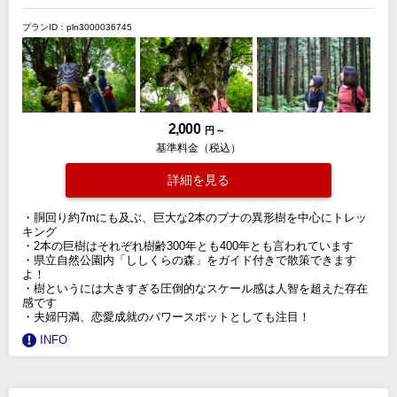
プランID：pln3000036745
2,000
円 ～
基準料金（税込）
詳細を見る
・胴回り約7mにも及ぶ、巨大な2本のブナの異形樹を中心にトレッ
キング
・2本の巨樹はそれぞれ樹齢300年とも400年とも言われています
・県立自然公園内「ししくらの森」をガイド付きで散策できます
よ！
・樹というには大きすぎる圧倒的なスケール感は人智を超えた存在
感です
・夫婦円満、恋愛成就のパワースポットとしても注目！
INFO