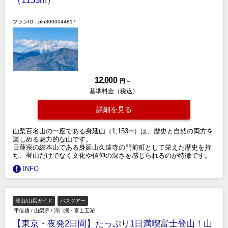
（1153m）
プランID：pln3000044817
12,000
円 ～
基準料金（税込）
詳細を見る
山梨百名山の一座である身延山（1,153m）は、歴史と自然の両方を
楽しめる魅力的な山です。
日蓮宗の総本山である身延山久遠寺の門前町として栄えた歴史を持
ち、登山だけでなく文化や信仰の深さを感じられるのが特徴です。
INFO
登山/山岳ガイド
バスツアー
甲信越
/
山梨県
/
河口湖・富士五湖
【東京・夜発2日間】たっぷり1日満喫富士登山！山