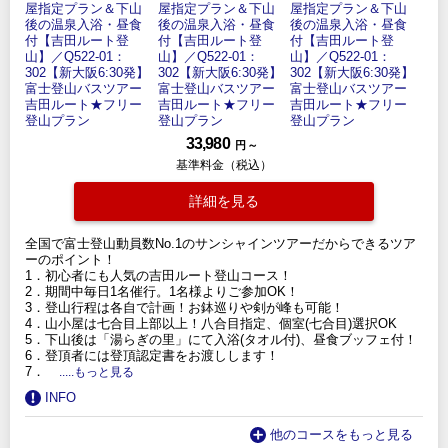
33,980
円 ～
基準料金（税込）
詳細を見る
全国で富士登山動員数No.1のサンシャインツアーだからできるツア
ーのポイント！
1．初心者にも人気の吉田ルート登山コース！
2．期間中毎日1名催行。1名様よりご参加OK！
3．登山行程は各自で計画！お鉢巡りや剣が峰も可能！
4．山小屋は七合目上部以上！八合目指定、個室(七合目)選択OK
5．下山後は「湯らぎの里」にて入浴(タオル付)、昼食ブッフェ付！
6．登頂者には登頂認定書をお渡しします！
7．
.....もっと見る
INFO
他のコースをもっと見る