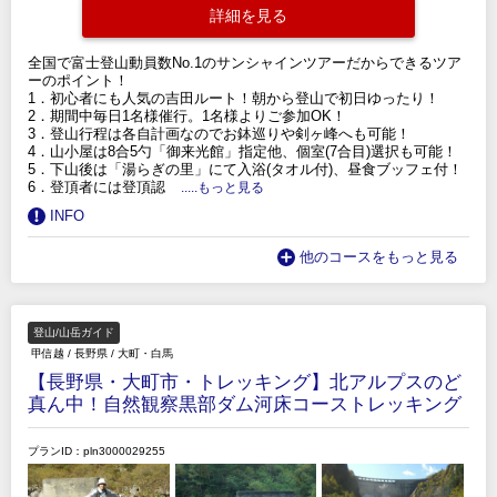
詳細を見る
全国で富士登山動員数No.1のサンシャインツアーだからできるツア
ーのポイント！
1．初心者にも人気の吉田ルート！朝から登山で初日ゆったり！
2．期間中毎日1名様催行。1名様よりご参加OK！
3．登山行程は各自計画なのでお鉢巡りや剣ヶ峰へも可能！
4．山小屋は8合5勺「御来光館」指定他、個室(7合目)選択も可能！
5．下山後は「湯らぎの里」にて入浴(タオル付)、昼食ブッフェ付！
6．登頂者には登頂認
.....もっと見る
INFO
他のコースをもっと見る
登山/山岳ガイド
甲信越
/
長野県
/
大町・白馬
【長野県・大町市・トレッキング】北アルプスのど
真ん中！自然観察黒部ダム河床コーストレッキング
プランID：pln3000029255