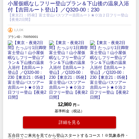
小屋仮眠なしフリー登山プラン＆下山後の温泉入浴
付【吉田ルート登山】／Q320-00：230
【東京21：05発】富士登山バスツアー吉田ルート★０泊２日フリー登山
【夜発2日間】
1人OK
プランID：70050001
12,980
円 ～
基準料金（税込）
詳細を見る
五合目でご来光を見てから登山スタートするコース！※気象条件・