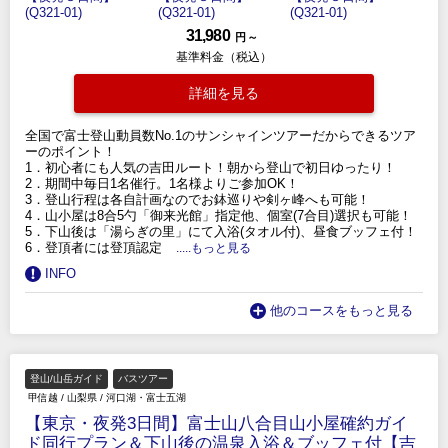
31,980
円 ～
基準料金（税込）
詳細を見る
全国で富士登山動員数No.1のサンシャインツアーだからできるツア
ーのポイント！
1．初心者にも人気の吉田ルート！朝から登山で初日ゆったり！
2．期間中毎日1名催行。1名様よりご参加OK！
3．登山行程は各自計画なのでお鉢巡りや剣ヶ峰へも可能！
4．山小屋は8合5勺「御来光館」指定他、個室(7合目)選択も可能！
5．下山後は「湯らぎの里」にて入浴(タオル付)、昼食ブッフェ付！
6．登頂者には登頂認定
.....もっと見る
INFO
他のコースをもっと見る
登山/山岳ガイド
バスツアー
甲信越
/
山梨県
/
河口湖・富士五湖
【東京・夜発3日間】富士山八合目山小屋確約ガイ
ド同行プラン＆下山後の温泉入浴＆ブッフェ付【吉