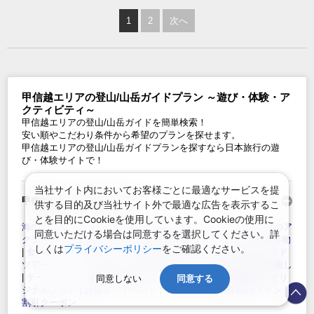
1
2
次へ
甲信越エリアの登山/山岳ガイドプラン ～遊び・体験・ア
クティビティ～
甲信越エリアの登山/山岳ガイドを簡単検索！
安い順やこだわり条件から希望のプランを探せます。
甲信越エリアの登山/山岳ガイドプランを探すなら日本旅行の遊
び・体験サイトで！
当社サイト内においてお客様ごとに最適なサービスを提
甲信越エリアで目的から探す：
供する目的及び当社サイト外で最適な広告を表示するこ
とを目的にCookieを使用しています。Cookieの使用に
海のアクティビティ
|
山・森・高原のアクティビティ
|
川・湖のア
同意いただける場合は同意するを選択してください。詳
クティビティ
|
空のアクティビティ
|
雪のアクティビティ
|
乗り物
しくは
プライバシーポリシー
をご確認ください。
|
食べ物・モノづくり
|
文化・屋内スポーツ・ゲーム体験
|
ガイド
ツアー・エンターテイメント
|
グルメ
|
エステ・温泉・その他癒し
|
テーマパーク・博物館・美術館・入場施設
|
伝統文化体験
|
オリ
同意しない
同意する
ジナルプラン
|
お祭り・イベント
|
レンタカー
|
団体向けプラン
|
割引クーポン