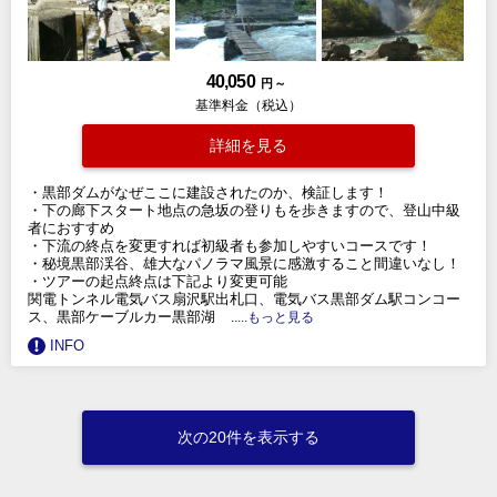
40,050
円 ～
基準料金（税込）
詳細を見る
・黒部ダムがなぜここに建設されたのか、検証します！
・下の廊下スタート地点の急坂の登りもを歩きますので、登山中級
者におすすめ
・下流の終点を変更すれば初級者も参加しやすいコースです！
・秘境黒部渓谷、雄大なパノラマ風景に感激すること間違いなし！
・ツアーの起点終点は下記より変更可能
関電トンネル電気バス扇沢駅出札口、電気バス黒部ダム駅コンコー
ス、黒部ケーブルカー黒部湖
.....もっと見る
INFO
次の20件を表示する