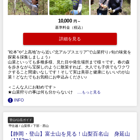
10,000
円 ～
基準料金（税込）
詳細を見る
“松本”や“上高地”から近い“北アルプスエリア”で山菜狩り♪旬の味覚を
探索＆採集しましょう♪
山菜といっても多種多様、見た目や発生場所まで様々です。春の森
を歩きながら宝探しのように散策すれば、大人でも子供でもワクワ
クすること間違いなしです！そして実は美容と健康にもいいのが山
菜！どなたでもお気軽にお申込みください♪
＜こんな人にお勧めです＞
★山菜狩りの事は何も分からないけ
.....もっと見る
INFO
登山/山岳ガイド
甲信越
/
山梨県
/
下部・西山
【静岡・登山】富士山を見る！山梨百名山 身延山