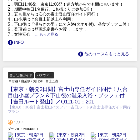
1．羽田11:40発、東京11:00発！遠方地からでも間に合います！
2．期間中毎日1名催行。1名様よりご参加OK！
3．五合目からは安心の富士登山専任ガイド同行！
4．山小屋は七合目上部以上を利用！
5．下山後は「湯らぎの里」にて入浴(タオル付)、昼食ブッフェ付！
6．登頂者には登頂認定書をお渡しします！
7．女性安心
.....もっと見る
INFO
他のコースをもっと見る
登山/山岳ガイド
バスツアー
甲信越
/
山梨県
/
河口湖・富士五湖
【東京・朝発2日間】富士山専任ガイド同行！八合
目山小屋プラン＆下山後の温泉入浴・ブッフェ付
【吉田ルート登山】／Q111-01：201
【東京6：30発】富士登山バスツアー吉田ルート★富士山専任ガイド同行
プラン
1人OK
プランID：50030001