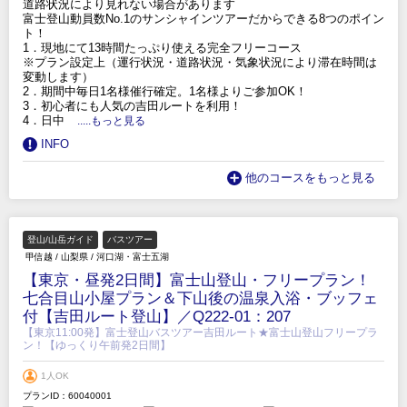
道路状況により見れない場合があります
富士登山動員数No.1のサンシャインツアーだからできる8つのポイン
ト！
1．現地にて13時間たっぷり使える完全フリーコース
※プラン設定上（運行状況・道路状況・気象状況により滞在時間は
変動します）
2．期間中毎日1名様催行確定。1名様よりご参加OK！
3．初心者にも人気の吉田ルートを利用！
4．日中
.....もっと見る
INFO
他のコースをもっと見る
登山/山岳ガイド
バスツアー
甲信越
/
山梨県
/
河口湖・富士五湖
【東京・昼発2日間】富士山登山・フリープラン！
七合目山小屋プラン＆下山後の温泉入浴・ブッフェ
付【吉田ルート登山】／Q222-01：207
【東京11:00発】富士登山バスツアー吉田ルート★富士山登山フリープラ
ン！【ゆっくり午前発2日間】
1人OK
プランID：60040001