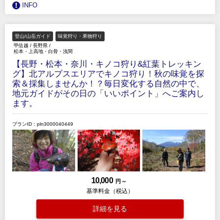
INFO
登山/山岳ガイド
味覚狩り・果物狩り
甲信越
/
長野県
/
松本・上高地・白骨・浅間
【長野・松本・奈川・キノコ狩り&紅葉トレッキン
グ】北アルプスエリアでキノコ狩り！秋の味覚を探
索＆採集しませんか！？毎日変化する自然の中で、
地元ガイドがその日の「いいポイント」へご案内し
ます。
プランID：pln3000040449
10,000
円 ～
基準料金（税込）
詳細を見る