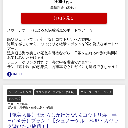
9,000
円 ～
基準料金（税込）
詳細を見る
スポーツボートによる爽快感満点のボートツアー☆
船やジェットでしか行けないコウトリ浜へご案内♪
海風を感じながら、ゆったりと絶景スポットを巡る贅沢なボートツ
アー。
透き通る海や美しい景色を眺めながら、日常を忘れる特別な時間を
お楽しみいただけます。
シュノーケリング付きで、海の中も堪能できます♪
サンゴ礁や沢山の熱帯魚、高確率でウミガメにも遭遇できちゃう！
INFO
シュノーケリング
スタンドアップパドル（SUP）
クルーズ・クルージング
クルーズ
九州
/
鹿児島県
/
屋久島・種子島・奄美大島・与論島
【奄美大島】海からしか行けない⁈コウトリ浜 半
日(150分）プラン！【シュノーケル・SUP・カヤッ
ク遊びたい放題！】