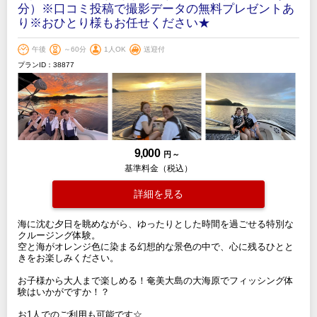
分）※口コミ投稿で撮影データの無料プレゼントあ
り※おひとり様もお任せください★
午後
～60分
1人OK
送迎付
プランID：38877
9,000
円 ～
基準料金（税込）
詳細を見る
海に沈む夕日を眺めながら、ゆったりとした時間を過ごせる特別な
クルージング体験。
空と海がオレンジ色に染まる幻想的な景色の中で、心に残るひとと
きをお楽しみください。
お子様から大人まで楽しめる！奄美大島の大海原でフィッシング体
験はいかがですか！？
お1人でのご利用も可能です☆