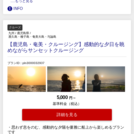
.....もっと見る
INFO
クルーズ
九州
/
鹿児島県
/
屋久島・種子島・奄美大島・与論島
【鹿児島・奄美・クルージング】感動的な夕日を眺
めながらサンセットクルージング
プランID：pln3000032937
5,000
円 ～
基準料金（税込）
詳細を見る
・思わず息をのむ、感動的な夕陽を優雅に船上から楽しめるプラン
です