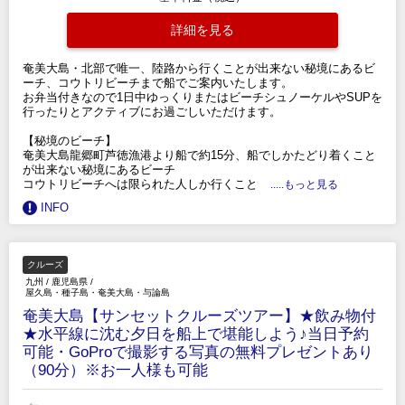
詳細を見る
奄美大島・北部で唯一、陸路から行くことが出来ない秘境にあるビ
ーチ、コウトリビーチまで船でご案内いたします。
お弁当付きなので1日中ゆっくりまたはビーチシュノーケルやSUPを
行ったりとアクティブにお過ごしいただけます。
【秘境のビーチ】
奄美大島龍郷町芦徳漁港より船で約15分、船でしかたどり着くこと
が出来ない秘境にあるビーチ
コウトリビーチへは限られた人しか行くこと
.....もっと見る
INFO
クルーズ
九州
/
鹿児島県
/
屋久島・種子島・奄美大島・与論島
奄美大島【サンセットクルーズツアー】★飲み物付
★水平線に沈む夕日を船上で堪能しよう♪当日予約
可能・GoProで撮影する写真の無料プレゼントあり
（90分）※お一人様も可能