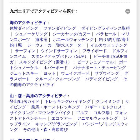
九州エリアでアクティビティを探す：
海のアクティビティ
：
体験ダイビング
｜
ファンダイビング
｜
ダイビングライセンス取得
｜
シュノーケリング
｜
シーカヤック/カヌー
｜
パラセール
｜
マリ
ンスポーツ
｜
海水浴
｜
ホエールウォッチング
｜
釣り/釣り船/海上
釣り堀
｜
シーウォーカー/潜水スクーター
｜
イルカウォッチング
｜
サーフィン
｜
ウインドサーフィン
｜
フライボード
｜
ドルフィ
ンスイム
｜
スタンドアップパドル（SUP）
｜
ビーチヨガ/SUPヨ
ガ
｜
スキンダイビング（素潜り）
｜
ビーチシュノーケル
｜
ボー
トシュノーケル
｜
ホバーボード
｜
バナナボート・チュービング
｜
ジェットスキー
｜
ヨット
｜
ウェイクボード
｜
サブウイング
｜
グ
ラスボート
｜
クルーズ・クルージング
｜
バディダイビング
｜
そ
の他海のアクティビティ
山・森・高原のアクティビティ
：
登山/山岳ガイド
｜
トレッキング/ハイキング
｜
クライミング
｜
ケ
イビング
｜
乗馬・ホーストレッキング
｜
バギー・モトクロス
｜
サイクリング・マウンテンバイク
｜
ゴルフ
｜
ゴルフ場
｜
フォレ
ストアドベンチャー
｜
エコツアー
｜
アニマルウォッチング
｜
ジ
ップライン
｜
キャンプ/グランピング
｜
バンジー/ブリッジスウィ
ング
｜
その他山・森・高原遊び