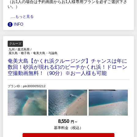
（お1人の場合は予約画面からお1人様専用プランを必ずご選択下さ
い。）
.....もっと見る
INFO
クルーズ
九州
/
鹿児島県
/
屋久島・種子島・奄美大島・与論島
奄美大島【かくれ浜クルージング】チャンスは年に
数回！砂浜が現れる幻のビーチかくれ浜！ドローン
空撮動画無料！（90分）※お一人様も可能
プランID：pln3000050212
8,550
円 ～
基準料金（税込）