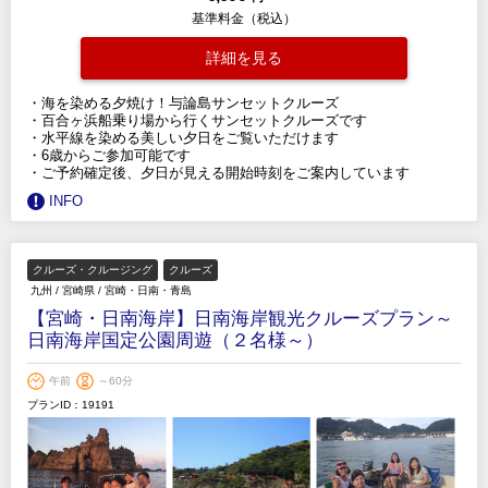
基準料金（税込）
詳細を見る
・海を染める夕焼け！与論島サンセットクルーズ
・百合ヶ浜船乗り場から行くサンセットクルーズです
・水平線を染める美しい夕日をご覧いただけます
・6歳からご参加可能です
・ご予約確定後、夕日が見える開始時刻をご案内しています
INFO
クルーズ・クルージング
クルーズ
九州
/
宮崎県
/
宮崎・日南・青島
【宮崎・日南海岸】日南海岸観光クルーズプラン～
日南海岸国定公園周遊（２名様～）
午前
～60分
プランID：19191