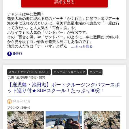
詳細を見る
チャンスは年に数回！
奄美大島の海に現れる幻のビーチ「かくれ浜」に船で上陸ツアー★
海の中に現れる浜といえば、奄美群島最南端の与論島で「一度は行
ってみたい」と大人気の「百合ヶ浜」や、
ハワイでも大人気の「サンドバー」が有名です。
その「百合ヶ浜」や「サンドバー」のように、年に数回だけ海の中
から姿を現す白い砂浜が奄美大島にもあるのです。
地元の人たちは「ナーバマ」と呼ん
.....もっと見る
INFO
スタンドアップパドル（SUP）
クルーズ・クルージング
クルーズ
九州
/
鹿児島県
/
指宿・開聞
【鹿児島・池田湖】ボートクルージングパワースポ
ット巡り付★SUPスクール！たっぷり90分！
61分～120分
プランID：26949