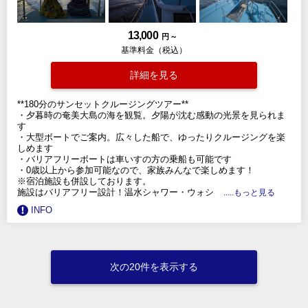
13,000
円 ～
基準料金（税込）
詳細を見る
**180分のサンセットクルージングツアー**
・夕暮時の奄美大島の海を観覧。夕陽が沈む感動の光景を見られま
す
・大型ボートでご案内。広々した船で、ゆったりクルージングを楽
しめます
・バリアフリーボートは車いすの方の乗船も可能です
・0歳以上から参加可能なので、家族みんなで楽しめます！
※宿泊施設も併設しております。
施設はバリアフリー設計！温水シャワー・ウォシ
.....もっと見る
INFO
次の20件を表示する