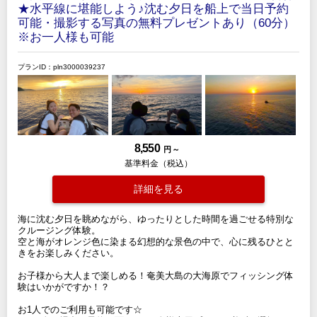
★水平線に堪能しよう♪沈む夕日を船上で当日予約
可能・撮影する写真の無料プレゼントあり（60分）
※お一人様も可能
プランID：pln3000039237
8,550
円 ～
基準料金（税込）
詳細を見る
海に沈む夕日を眺めながら、ゆったりとした時間を過ごせる特別な
クルージング体験。
空と海がオレンジ色に染まる幻想的な景色の中で、心に残るひとと
きをお楽しみください。
お子様から大人まで楽しめる！奄美大島の大海原でフィッシング体
験はいかがですか！？
お1人でのご利用も可能です☆