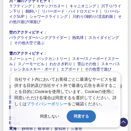
川・湖のアクティビティ
：
ラフティング
｜
カヤック/カヌー
｜
キャニオニング
｜
川下り/ライ
ン下り
｜
鵜飼い
｜
リバーボード・ハイドロスピード
｜
リバー/レ
イクSUP
｜
シャワークライミング
｜
川釣り/湖釣り/渓流釣堀
｜
そ
の他川遊び/湖遊び
空のアクティビティ
：
パラグライダー/ハンググライダー
｜
熱気球
｜
スカイダイビング
｜
その他大空で遊ぶ
雪のアクティビティ
：
スノーシュー
｜
バックカントリー
｜
スキー/スノーボードスクー
ル
｜
スノーモービル
｜
わかさぎ釣り
｜
雪山その他
｜
スキーバス
｜
レンタルスキー・ボード
｜
エアボード
｜
その他雪で遊び
当社サイト内においてお客様ごとに最適なサービスを提
供する目的及び当社サイト外で最適な広告を表示するこ
クルーズプランを都道府県から探す：
とを目的にCookieを使用しています。Cookieの使用に
北海道
：
北海道
同意いただける場合は同意するを選択してください。詳
東北
：
青森県
｜
岩手県
｜
宮城県
｜
秋田県
｜
山形県
｜
福島県
しくは
プライバシーポリシー
をご確認ください。
関東
：
東京都
｜
神奈川県
｜
埼玉県
｜
千葉県
｜
茨城県
｜
栃木県
｜
群馬県
同意しない
同意する
北陸
：
富山県
｜
石川県
｜
福井県
甲信越
：
新潟県
｜
長野県
｜
山梨県
東海
：
静岡県
｜
岐阜県
｜
愛知県
｜
三重県