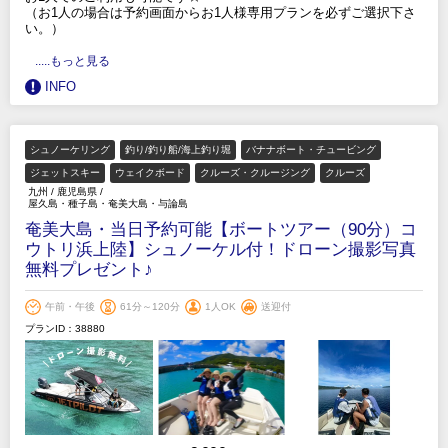
（お1人の場合は予約画面からお1人様専用プランを必ずご選択下さ
い。）
.....もっと見る
INFO
シュノーケリング
釣り/釣り船/海上釣り堀
バナナボート・チュービング
ジェットスキー
ウェイクボード
クルーズ・クルージング
クルーズ
九州
/
鹿児島県
/
屋久島・種子島・奄美大島・与論島
奄美大島・当日予約可能【ボートツアー（90分）コ
ウトリ浜上陸】シュノーケル付！ドローン撮影写真
無料プレゼント♪
午前・午後
61分～120分
1人OK
送迎付
プランID：38880