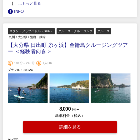
(
.....もっと見る
INFO
スタンドアップパドル（SUP）
クルーズ・クルージング
クルーズ
九州
/
大分県
/
別府・鉄輪
【大分県 日出町 糸ヶ浜】金輪島クルージングツア
ー ＜経験者向き＞
181分～240分
1人OK
プランID：28124
8,000
円 ～
基準料金（税込）
詳細を見る