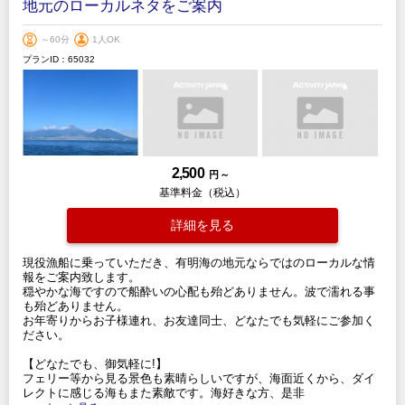
地元のローカルネタをご案内
～60分
1人OK
プランID：65032
2,500
円 ～
基準料金（税込）
詳細を見る
現役漁船に乗っていただき、有明海の地元ならではのローカルな情
報をご案内致します。
穏やかな海ですので船酔いの心配も殆どありません。波で濡れる事
も殆どありません。
お年寄りからお子様連れ、お友達同士、どなたでも気軽にご参加く
ださい。
【どなたでも、御気軽に!】
フェリー等から見る景色も素晴らしいですが、海面近くから、ダイ
レクトに感じる海もまた素敵です。海好きな方、是非