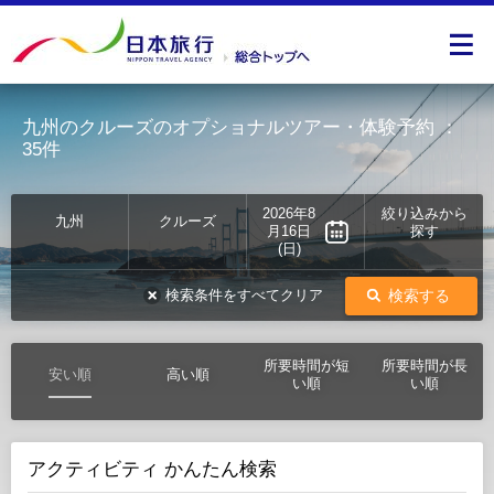
九州のクルーズのオプショナルツアー・体験予約
：
35件
2026年8
絞り込みから
九州
クルーズ
月16日
探す
(日)
検索する
検索条件をすべてクリア
所要時間が短
所要時間が長
安い順
高い順
い順
い順
アクティビティ かんたん検索