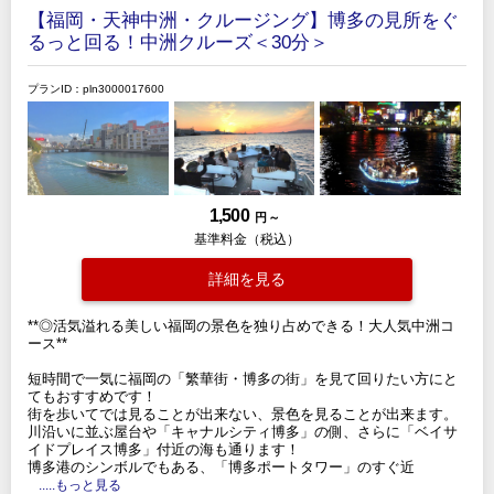
【福岡・天神中洲・クルージング】博多の見所をぐ
るっと回る！中洲クルーズ＜30分＞
プランID：pln3000017600
1,500
円 ～
基準料金（税込）
詳細を見る
**◎活気溢れる美しい福岡の景色を独り占めできる！大人気中洲コ
ース**
短時間で一気に福岡の「繁華街・博多の街」を見て回りたい方にと
てもおすすめです！
街を歩いてでは見ることが出来ない、景色を見ることが出来ます。
川沿いに並ぶ屋台や「キャナルシティ博多」の側、さらに「ベイサ
イドプレイス博多」付近の海も通ります！
博多港のシンボルでもある、「博多ポートタワー」のすぐ近
.....もっと見る