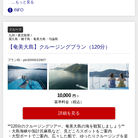
.....もっと見る
INFO
クルーズ
九州
/
鹿児島県
/
屋久島・種子島・奄美大島・与論島
【奄美大島】クルージングプラン（120分）
プランID：pln3000022907
10,000
円 ～
基準料金（税込）
詳細を見る
**120分のクルージングツアー。奄美大島の海を観覧しましょう**
・大島海峡や加計呂麻島など、見どころスポットをご案内
・大型ボートでご案内。広々した船で、ゆったりクルージングを楽