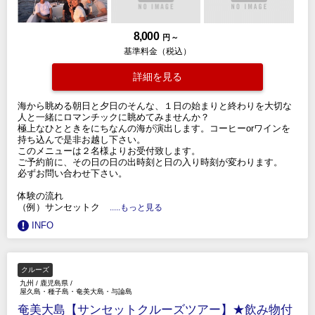
8,000
円 ～
基準料金（税込）
詳細を見る
海から眺める朝日と夕日のそんな、１日の始まりと終わりを大切な
人と一緒にロマンチックに眺めてみませんか？
極上なひとときをにちなんの海が演出します。コーヒーorワインを
持ち込んで是非お越し下さい。
このメニューは２名様よりお受付致します。
ご予約前に、その日の日の出時刻と日の入り時刻が変わります。
必ずお問い合わせ下さい。
体験の流れ
（例）サンセットク
.....もっと見る
INFO
クルーズ
九州
/
鹿児島県
/
屋久島・種子島・奄美大島・与論島
奄美大島【サンセットクルーズツアー】★飲み物付