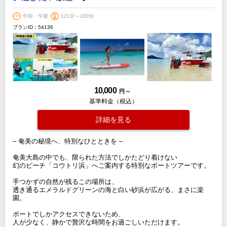
午前・午後
121分～180分
プランID：54136
10,000
円 ～
基準料金（税込）
詳細を見る
– 奄美の秘境へ、特別なひとときを –
奄美大島の中でも、限られた方法でしかたどり着けない
幻のビーチ「コウトリ浜」へご案内する特別なボートツアーです。
手つかずの自然が残るこの場所は、
透き通るエメラルドグリーンの海と白い砂浜が広がる、まさに楽
園。
ボートでしかアクセスできないため、
人が少なく、静かで贅沢な時間をお過ごしいただけます。