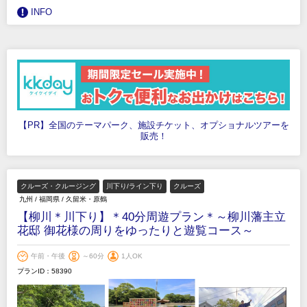
INFO
【PR】全国のテーマパーク、施設チケット、オプショナルツアーを
販売！
クルーズ・クルージング
川下り/ライン下り
クルーズ
九州
/
福岡県
/
久留米・原鶴
【柳川＊川下り】＊40分周遊プラン＊～柳川藩主立
花邸 御花様の周りをゆったりと遊覧コース～
午前・午後
～60分
1人OK
プランID：58390