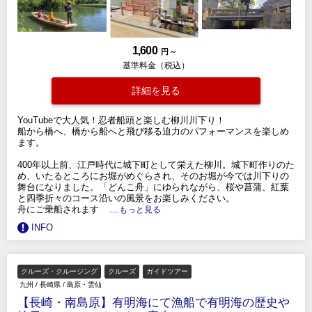
1,600
円 ～
基準料金（税込）
詳細を見る
YouTubeで大人気！忍者船頭と楽しむ柳川川下り！
船から橋へ、橋から船へと飛び移る迫力のパフォーマンスを楽しめ
ます。
400年以上前、江戸時代に城下町として栄えた柳川。城下町作りのた
め、いたるところにお堀がめぐらされ、そのお堀が今では川下りの
舞台になりました。「どんこ舟」にゆられながら、桜や菖蒲、紅葉
と四季折々のコース沿いの風景をお楽しみください。
舟にご乗船されます
.....もっと見る
INFO
クルーズ・クルージング
クルーズ
ガイドツアー
九州
/
長崎県
/
島原・雲仙
【長崎・南島原】有明海にて漁船で有明海の歴史や