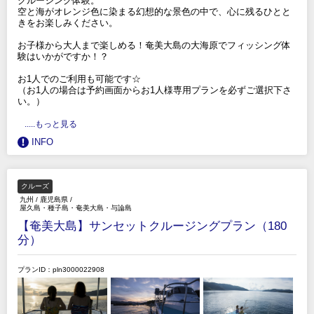
クルージング体験。
空と海がオレンジ色に染まる幻想的な景色の中で、心に残るひとと
きをお楽しみください。
お子様から大人まで楽しめる！奄美大島の大海原でフィッシング体
験はいかがですか！？
お1人でのご利用も可能です☆
（お1人の場合は予約画面からお1人様専用プランを必ずご選択下さ
い。）
.....もっと見る
INFO
クルーズ
九州
/
鹿児島県
/
屋久島・種子島・奄美大島・与論島
【奄美大島】サンセットクルージングプラン（180
分）
プランID：pln3000022908