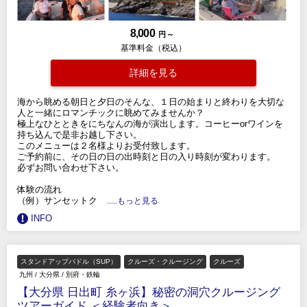
8,000
円 ～
基準料金（税込）
詳細を見る
海から眺める朝日と夕日のそんな、１日の始まりと終わりを大切な
人と一緒にロマンチックに眺めてみませんか？
極上なひとときをにちなんの海が演出します。コーヒーorワインを
持ち込んで是非お越し下さい。
このメニューは２名様よりお受付致します。
ご予約前に、その日の日の出時刻と日の入り時刻が変わります。
必ずお問い合わせ下さい。
体験の流れ
（例）サンセットク
.....もっと見る
INFO
スタンドアップパドル（SUP）
クルーズ・クルージング
クルーズ
九州
/
大分県
/
別府・鉄輪
【大分県 日出町 糸ヶ浜】秘密の洞穴クルージング
ツアーガイド ＜経験者向き＞