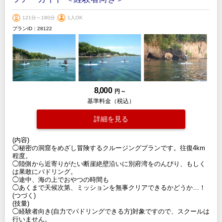
121分～180分
1人OK
プランID：28122
8,000
円 ～
基準料金（税込）
詳細を見る
(内容)
◯秘密の洞窟をめざし冒険するクルージングプランです。往復4km
程度。
◯陸側から近寄りがたい断崖絶壁沿いに別府湾をのんびり、もしく
は果敢にパドリング。
◯途中、海の上でおやつの時間も
◯あくまで天候次第、ミッションを無事クリアできるかどうか…！
(つづく)
(技量)
◯経験者向き(自力でパドリングできる方)対象ですので、スクールは
行いません。