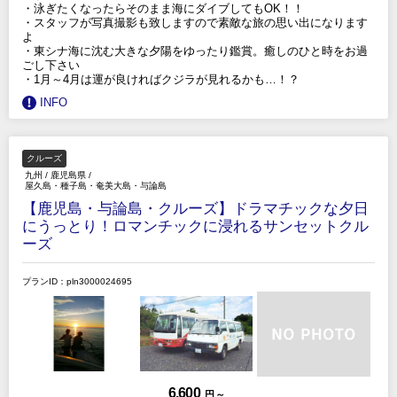
・泳ぎたくなったらそのまま海にダイブしてもOK！！
・スタッフが写真撮影も致しますので素敵な旅の思い出になります
よ
・東シナ海に沈む大きな夕陽をゆったり鑑賞。癒しのひと時をお過
ごし下さい
・1月～4月は運が良ければクジラが見れるかも…！？
INFO
クルーズ
九州
/
鹿児島県
/
屋久島・種子島・奄美大島・与論島
【鹿児島・与論島・クルーズ】ドラマチックな夕日
にうっとり！ロマンチックに浸れるサンセットクル
ーズ
プランID：pln3000024695
6,600
円 ～