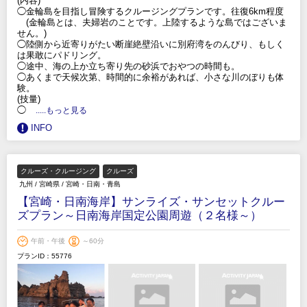
(内容)
◯金輪島を目指し冒険するクルージングプランです。往復6km程度
(金輪島とは、夫婦岩のことです。上陸するような島ではございま
せん。)
◯陸側から近寄りがたい断崖絶壁沿いに別府湾をのんびり、もしく
は果敢にパドリング。
◯途中、海の上か立ち寄り先の砂浜でおやつの時間も。
◯あくまで天候次第、時間的に余裕があれば、小さな川のぼりも体
験。
(技量)
◯
.....もっと見る
INFO
クルーズ・クルージング
クルーズ
九州
/
宮崎県
/
宮崎・日南・青島
【宮崎・日南海岸】サンライズ・サンセットクルー
ズプラン～日南海岸国定公園周遊（２名様～）
午前・午後
～60分
プランID：55776