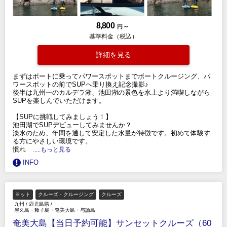
8,800
円 ～
基準料金（税込）
詳細を見る
まずはボートに乗ってパワースポットまでボートクルージング、パ
ワースポットの前でSUPへ乗り換え記念撮影♪
後半は九州一のカルデラ湖、池田湖の景色を水上より満喫しながら
SUPを楽しんでいただけます。
【SUPに挑戦してみましょう！】
池田湖でSUPデビューしてみませんか？
淡水のため、年間を通して安定した水量が特徴です。初めて体験す
る方にやさしい環境です。
慣れ
.....もっと見る
INFO
ヨット
クルーズ・クルージング
クルーズ
九州
/
鹿児島県
/
屋久島・種子島・奄美大島・与論島
奄美大島【当日予約可能】サンセットクルーズ（60