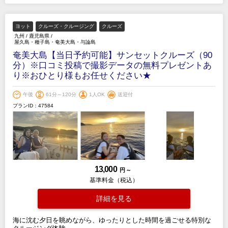
ヨット
クルーズ・クルージング
クルーズ
九州
/
鹿児島県
/
屋久島・種子島・奄美大島・与論島
奄美大島【当日予約可能】サンセットクルーズ（90
分）※口コミ投稿で撮影データの無料プレゼントあ
り※おひとり様もお任せください★
午後
61分～120分
1人OK
送迎付
プランID：47584
13,000
円 ～
基準料金（税込）
詳細を見る
海に沈む夕日を眺めながら、ゆったりとした時間を過ごせる特別な