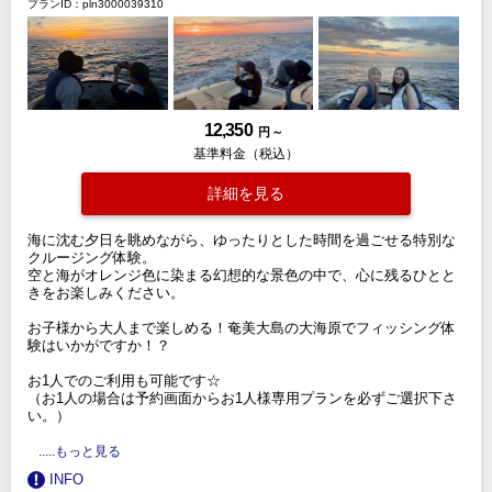
プランID：pln3000039310
12,350
円 ～
基準料金（税込）
詳細を見る
海に沈む夕日を眺めながら、ゆったりとした時間を過ごせる特別な
クルージング体験。
空と海がオレンジ色に染まる幻想的な景色の中で、心に残るひとと
きをお楽しみください。
お子様から大人まで楽しめる！奄美大島の大海原でフィッシング体
験はいかがですか！？
お1人でのご利用も可能です☆
（お1人の場合は予約画面からお1人様専用プランを必ずご選択下さ
い。）
.....もっと見る
INFO