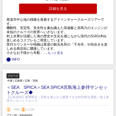
詳細を見る
尾道市中心地の桟橋を発着するアドベンチャークルーズツアーで
す。
機動性、安定性、安全性を兼ね備えた高速艇と高馬力のエンジンが
未知のクルーズの世界へいざないます。
村上水軍が活躍した海の歴史や文化を感じながら現代のSUIGUNを
楽しめるコスプレもご用意しています。
受付カウンターや桟橋は尾道の観光名所の「千光寺」や街歩きを楽
しめる商店街に隣接しています。
小さなお子様から年配
.....もっと見る
INFO
クルーズ
中国
/
広島県
/
広島・宮島
＜SEA SPICA＞SEA SPICA宮島海上参拝サンセッ
トクルーズ◆
【広島港発】夏季限定＼宮島を海上から鑑賞できる特別便を運航／海上参
拝サンセットクルーズ
～60分
1人OK
プランID：SS04A001