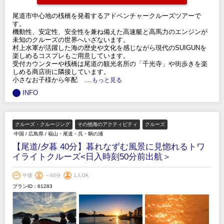
尾道市中心地の桟橋を発着するアドベンチャークルーズツアーで
す。
機動性、安定性、安全性を兼ね備えた高速艇と高馬力のエンジンが
未知のクルーズの世界へいざないます。
村上水軍が活躍した海の歴史や文化を感じながら現代のSUIGUNを
楽しめるコスプレもご用意しています。
受付カウンターや桟橋は尾道の観光名所の「千光寺」や街歩きを楽
しめる商店街に隣接しています。
小さなお子様から年配
.....もっと見る
INFO
クルーズ・クルージング
その他海のアクティビティ
クルーズ
中国
/
広島県
/
福山・尾道・呉・鞆の浦
【尾道/夕暮 40分】暮れなずむ風景に見惚れるトワ
イライトクルーズ<日入時刻50分前出航＞
午後
～60分
1人OK
プランID：61283