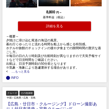
8,800
円 ～
基準料金（税込）
詳細を見る
～概要～
夕焼けに溶け込む尾道の海辺の風景。
暮れ行くゆったりと流れる時間を船上から感じる特別感。
ホテルや旅館のチェックインの後や夕食までの隙間時間の贅沢な過
ごし方。
※毎日の日の入り時刻及び出航時刻が異なりますので天気予報サイ
トなどで日没時間をご確認ください。
出航は、日没予測時刻の50分前となります
※気象・海象により急遽運休する場合があります。
<
.....もっと見る
INFO
クルーズ
その他体験
中国
/
広島県
/
広島・宮島
【広島・廿日市・クルージング】ドローン撮影あ
り！廿日市港発・宮島クルージング