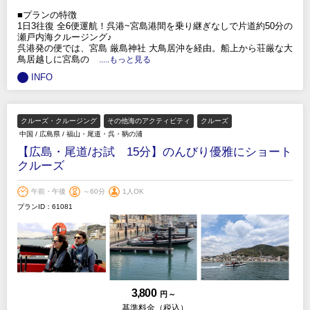
■プランの特徴
1日3往復 全6便運航！呉港~宮島港間を乗り継ぎなしで片道約50分の
瀬戸内海クルージング♪
呉港発の便では、宮島 厳島神社 大鳥居沖を経由。船上から荘厳な大
鳥居越しに宮島の
.....もっと見る
INFO
クルーズ・クルージング
その他海のアクティビティ
クルーズ
中国
/
広島県
/
福山・尾道・呉・鞆の浦
【広島・尾道/お試 15分】のんびり優雅にショート
クルーズ
午前・午後
～60分
1人OK
プランID：61081
3,800
円 ～
基準料金（税込）