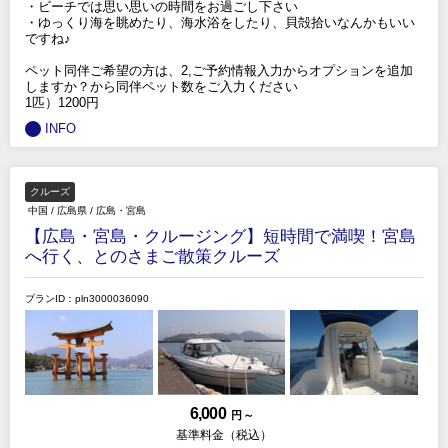
・ビーチでは思い思いの時間をお過ごし下さい
・ゆっくり海を眺めたり、海水浴をしたり、貝殻拾いなんかもいい
ですね♪
ペット同伴ご希望の方は、2,ご予約情報入力からオプションを追加
しますか？から同伴ペット数をご入力ください
1匹）1200円
INFO
クルーズ
中国
/
広島県
/
広島・宮島
【広島・宮島・クルージング】短時間で満喫！宮島
へ行く、とのさまご散策クルーズ
プランID：pln3000036090
6,000
円 ～
基準料金（税込）