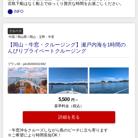
宮島下船はなく船上でゆっくり贅沢な時間をお過ごしください。
INFO
クルーズ
中国
/
岡山県
/
岡山・玉野・牛窓
【岡山・牛窓・クルージング】瀬戸内海を1時間の
んびりプライベートクルージング
プランID：pln3000032392
5,500
円 ～
基準料金（税込）
詳細を見る
・牛窓沖をクルーズしながら島のビーチに立ち寄ります
※ご希望により時間長短OK！