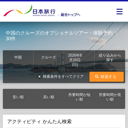
中国のクルーズのオプショナルツアー・体験予約
：
30件
2026年8
絞り込みから
中国
クルーズ
月16日
探す
(日)
検索する
検索条件をすべてクリア
所要時間が短
所要時間が長
安い順
高い順
い順
い順
アクティビティ かんたん検索