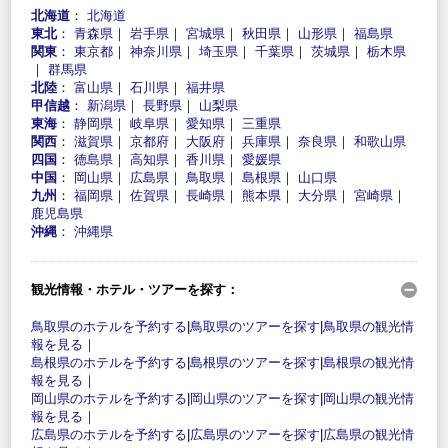
北海道
：
北海道
東北
：
青森県
｜
岩手県
｜
宮城県
｜
秋田県
｜
山形県
｜
福島県
関東
：
東京都
｜
神奈川県
｜
埼玉県
｜
千葉県
｜
茨城県
｜
栃木県
｜
群馬県
北陸
：
富山県
｜
石川県
｜
福井県
甲信越
：
新潟県
｜
長野県
｜
山梨県
東海
：
静岡県
｜
岐阜県
｜
愛知県
｜
三重県
関西
：
滋賀県
｜
京都府
｜
大阪府
｜
兵庫県
｜
奈良県
｜
和歌山県
四国
：
徳島県
｜
高知県
｜
香川県
｜
愛媛県
中国
：
岡山県
｜
広島県
｜
鳥取県
｜
島根県
｜
山口県
九州
：
福岡県
｜
佐賀県
｜
長崎県
｜
熊本県
｜
大分県
｜
宮崎県
｜
鹿児島県
沖縄
：
沖縄県
観光情報・ホテル・ツアーを探す：
鳥取県のホテルを予約する
|
鳥取県のツアーを探す
|
鳥取県の観光情
報を見る
｜
島根県のホテルを予約する
|
島根県のツアーを探す
|
島根県の観光情
報を見る
｜
岡山県のホテルを予約する
|
岡山県のツアーを探す
|
岡山県の観光情
報を見る
｜
広島県のホテルを予約する
|
広島県のツアーを探す
|
広島県の観光情