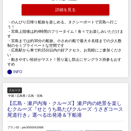
詳細を見る
・のんびり日帰り船旅を楽しめる。タクシーボートで宮島へ行こ
う！
・宮島上陸後は約4時間のフリータイム！各々でお楽しみいただけま
す
・宮島までは約30分の船旅。小さめの船で最大６名様までの少人数
制のセミプライベートな空間です
・広島駅から車で約15分以内の好アクセス。お気軽にご参加くださ
い
・動きやすい恰好がマスト！照り返し防止にサングラス持参もおす
すめ
INFO
クルーズ
中国
/
広島県
/
広島・宮島
【広島・瀬戸内海・クルーズ】瀬戸内の絶景を楽し
むクルーズ『せとうち島たびクルーズ うさぎコース
尾道行き』選べる出発港＆下船港
プランID：pln3000042688