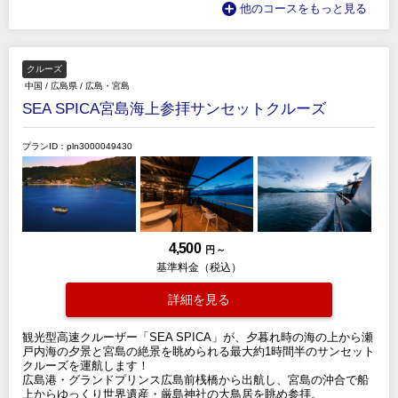
他のコースをもっと見る
クルーズ
中国
/
広島県
/
広島・宮島
SEA SPICA宮島海上参拝サンセットクルーズ
プランID：pln3000049430
4,500
円 ～
基準料金（税込）
詳細を見る
観光型高速クルーザー「SEA SPICA」が、夕暮れ時の海の上から瀬
戸内海の夕景と宮島の絶景を眺められる最大約1時間半のサンセット
クルーズを運航します！
広島港・グランドプリンス広島前桟橋から出航し、宮島の沖合で船
上からゆっくり世界遺産・厳島神社の大鳥居を眺め参拝。