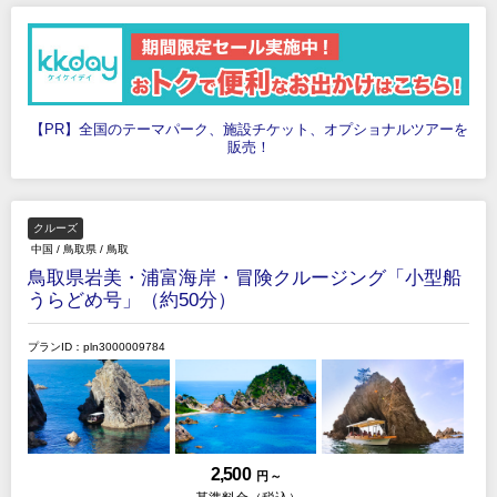
【PR】全国のテーマパーク、施設チケット、オプショナルツアーを
販売！
クルーズ
中国
/
鳥取県
/
鳥取
鳥取県岩美・浦富海岸・冒険クルージング「小型船
うらどめ号」（約50分）
プランID：pln3000009784
2,500
円 ～