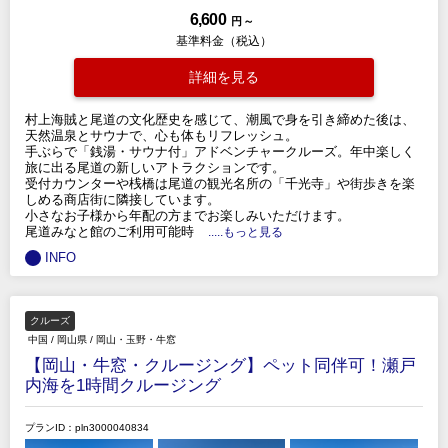
6,600
円 ～
基準料金（税込）
詳細を見る
村上海賊と尾道の文化歴史を感じて、潮風で身を引き締めた後は、
天然温泉とサウナで、心も体もリフレッシュ。
手ぶらで「銭湯・サウナ付」アドベンチャークルーズ。年中楽しく
旅に出る尾道の新しいアトラクションです。
受付カウンターや桟橋は尾道の観光名所の「千光寺」や街歩きを楽
しめる商店街に隣接しています。
小さなお子様から年配の方までお楽しみいただけます。
尾道みなと館のご利用可能時
.....もっと見る
INFO
クルーズ
中国
/
岡山県
/
岡山・玉野・牛窓
【岡山・牛窓・クルージング】ペット同伴可！瀬戸
内海を1時間クルージング
プランID：pln3000040834