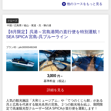
他のコースをもっと見る
クルーズ
中国
/
広島県
/
福山・尾道・呉・鞆の浦
【8月限定】呉港～宮島港間の直行便を特別運航！
SEA SPICA 宮島-呉ブルーライン
プランID：pln3000049248
3,000
円 ～
基準料金（税込）
詳細を見る
人気の観光施設「大和ミュージアム」や「てつのくじら館」がある
呉と広島を代表する観光名所の宮島。２つの観光地を結ぶ、期間限
定で高速観光型クルーザーSEA SPICAが直行便を運航します！