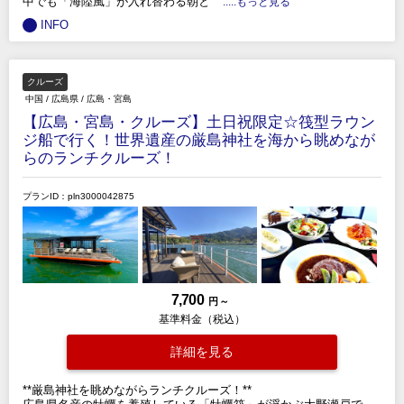
中でも「海陸風」が入れ替わる朝と
.....もっと見る
INFO
クルーズ
中国
/
広島県
/
広島・宮島
【広島・宮島・クルーズ】土日祝限定☆筏型ラウン
ジ船で行く！世界遺産の厳島神社を海から眺めなが
らのランチクルーズ！
プランID：pln3000042875
7,700
円 ～
基準料金（税込）
詳細を見る
**厳島神社を眺めながらランチクルーズ！**