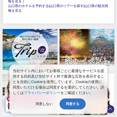
報を見る
｜
山口県のホテルを予約する
|
山口県のツアーを探す
|
山口県の観光情
報を見る
当社サイト内においてお客様ごとに最適なサービスを提
供する目的及び当社サイト外で最適な広告を表示するこ
とを目的にCookieを使用しています。Cookieの使用に
同意いただける場合は同意するを選択してください。詳
しくは
プライバシーポリシー
をご確認ください。
同意しない
同意する