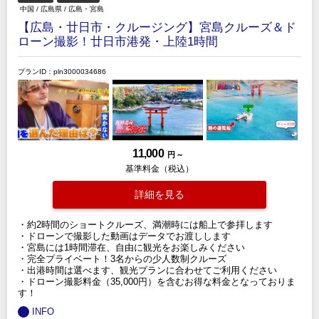
中国
/
広島県
/
広島・宮島
【広島・廿日市・クルージング】宮島クルーズ＆ド
ローン撮影！廿日市港発・上陸1時間
プランID：pln3000034686
11,000
円 ～
基準料金（税込）
詳細を見る
・約2時間のショートクルーズ、満潮時には船上で参拝します
・ドローンで撮影した動画はデータでお渡しします
・宮島には1時間滞在、自由に観光をお楽しみください
・完全プライベート！3名からの少人数制クルーズ
・出港時間は選べます、観光プランに合わせてご利用ください
・ドローン撮影料金（35,000円）を含むお得な料金となっておりま
す！
INFO