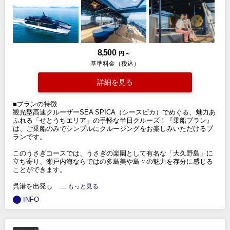
8,500
円 ～
基準料金（税込）
詳細を見る
■プランの特徴
観光型高速クルーザーSEA SPICA（シースピカ）でめぐる、魅力あ
ふれる「せとうちエリア」の手軽な半日クルーズ！『乗船プラン』
は、ご乗船のみでシンプルにクルージングをお楽しみいただけるプ
ランです。
このうさぎコースでは、うさぎの楽園として有名な「大久野島」に
立ち寄り、瀬戸内海ならではの多島美や島々の魅力を存分に感じる
ことができます。
呉港を出発し
.....もっと見る
INFO