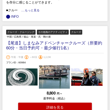
を存分に感じることができます。
■クルー
.....もっと見る
INFO
クルーズ・クルージング
その他海のアクティビティ
クルーズ
中国
/
広島県
/
福山・尾道・呉・鞆の浦
【尾道】しまなみアドベンチャークルーズ（所要約
60分・当日予約可・最少催行1名）
午前・午後
～60分
1人OK
プランID：60984
8,800
円 ～
基準料金（税込）
詳細を見る