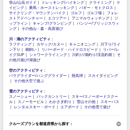
登山/山岳ガイド
｜
トレッキング/ハイキング
｜
クライミング
｜
ケ
イビング
｜
乗馬・ホーストレッキング
｜
バギー・モトクロス
｜
サイクリング・マウンテンバイク
｜
ゴルフ
｜
ゴルフ場
｜
フォレ
ストアドベンチャー
｜
エコツアー
｜
アニマルウォッチング
｜
ジ
ップライン
｜
キャンプ/グランピング
｜
バンジー/ブリッジスウィ
ング
｜
その他山・森・高原遊び
川・湖のアクティビティ
：
ラフティング
｜
カヤック/カヌー
｜
キャニオニング
｜
川下り/ライ
ン下り
｜
鵜飼い
｜
リバーボード・ハイドロスピード
｜
リバー/レ
イクSUP
｜
シャワークライミング
｜
川釣り/湖釣り/渓流釣堀
｜
そ
の他川遊び/湖遊び
空のアクティビティ
：
パラグライダー/ハンググライダー
｜
熱気球
｜
スカイダイビング
｜
その他大空で遊ぶ
雪のアクティビティ
：
スノーシュー
｜
バックカントリー
｜
スキー/スノーボードスクー
ル
｜
スノーモービル
｜
わかさぎ釣り
｜
雪山その他
｜
スキーバス
｜
レンタルスキー・ボード
｜
エアボード
｜
その他雪で遊び
クルーズプランを都道府県から探す：