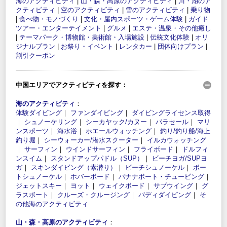
海のアクティビティ
|
山・森・高原のアクティビティ
|
川・湖のア
クティビティ
|
空のアクティビティ
|
雪のアクティビティ
|
乗り物
|
食べ物・モノづくり
|
文化・屋内スポーツ・ゲーム体験
|
ガイド
ツアー・エンターテイメント
|
グルメ
|
エステ・温泉・その他癒し
|
テーマパーク・博物館・美術館・入場施設
|
伝統文化体験
|
オリ
ジナルプラン
|
お祭り・イベント
|
レンタカー
|
団体向けプラン
|
割引クーポン
中国エリアでアクティビティを探す：
海のアクティビティ
：
体験ダイビング
｜
ファンダイビング
｜
ダイビングライセンス取得
｜
シュノーケリング
｜
シーカヤック/カヌー
｜
パラセール
｜
マリ
ンスポーツ
｜
海水浴
｜
ホエールウォッチング
｜
釣り/釣り船/海上
釣り堀
｜
シーウォーカー/潜水スクーター
｜
イルカウォッチング
｜
サーフィン
｜
ウインドサーフィン
｜
フライボード
｜
ドルフィ
ンスイム
｜
スタンドアップパドル（SUP）
｜
ビーチヨガ/SUPヨ
ガ
｜
スキンダイビング（素潜り）
｜
ビーチシュノーケル
｜
ボー
トシュノーケル
｜
ホバーボード
｜
バナナボート・チュービング
｜
ジェットスキー
｜
ヨット
｜
ウェイクボード
｜
サブウイング
｜
グ
ラスボート
｜
クルーズ・クルージング
｜
バディダイビング
｜
そ
の他海のアクティビティ
山・森・高原のアクティビティ
：