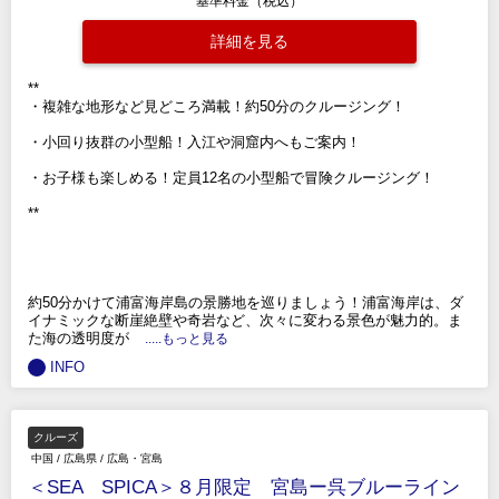
基準料金（税込）
詳細を見る
**
・複雑な地形など見どころ満載！約50分のクルージング！
・小回り抜群の小型船！入江や洞窟内へもご案内！
・お子様も楽しめる！定員12名の小型船で冒険クルージング！
**
約50分かけて浦富海岸島の景勝地を巡りましょう！浦富海岸は、ダ
イナミックな断崖絶壁や奇岩など、次々に変わる景色が魅力的。ま
た海の透明度が
.....もっと見る
INFO
クルーズ
中国
/
広島県
/
広島・宮島
＜SEA SPICA＞８月限定 宮島ー呉ブルーライン