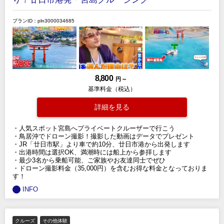
プランID：pln3000034685
8,800
円 ～
基準料金（税込）
詳細を見る
・人気スポット宮島へプライベートクルーザーで行こう
・鳥居沖でドローン撮影！撮影した動画はデータでプレゼント
・JR「廿日市駅」より車で約10分、廿日市港から出発します
・出港時間は選択OK、満潮時には船上から参拝します
・最少3名から乗船可能、ご家族やお友達同士でぜひ
・ドローン撮影料金（35,000円）を含むお得な料金となっておりま
す！
INFO
クルーズ
その他体験