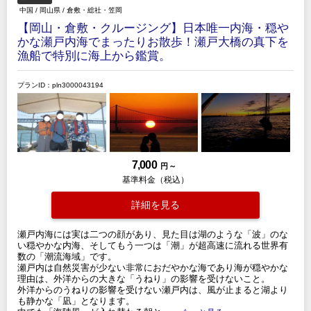
中国
/
岡山県
/
倉敷・総社・笠岡
【岡山・倉敷・クルージング】日本唯一内海・穏や
かな瀬戸内海でまったりお散歩！瀬戸大橋の真下を
漁船で特別に海上から鑑賞。
プランID：pln3000043194
7,000
円 ～
基準料金（税込）
詳細を見る
瀬戸内海には実は二つの顔があり、見た目は湖のような「波」のな
い穏やかな内海、そしてもう一つは「潮」が超高速に流れる世界有
数の「潮流海域」です。
瀬戸内は自然災害が少ない非常におだやかな海であり海が穏やかな
理由は、外洋からの大きな「うねり」の影響を受けないこと。
外洋からのうねりの影響を受けない瀬戸内は、風が止まると湖より
も静かな「凪」となります。