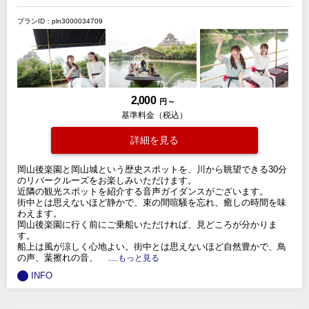
プランID：pln3000034709
2,000
円 ～
基準料金（税込）
詳細を見る
岡山後楽園と岡山城という歴史スポットを、川から眺望できる30分
のリバークルーズをお楽しみいただけます。
近隣の観光スポットを紹介する音声ガイダンスがございます。
街中とは思えないほど静かで、束の間喧騒を忘れ、癒しの時間を味
わえます。
岡山後楽園に行く前にご乗船いただければ、見どころが分かりま
す。
船上は風が涼しく心地よい。街中とは思えないほど自然豊かで、鳥
の声、葉擦れの音、
.....もっと見る
INFO