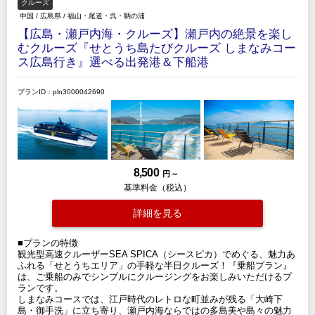
クルーズ
中国
/
広島県
/
福山・尾道・呉・鞆の浦
【広島・瀬戸内海・クルーズ】瀬戸内の絶景を楽し
むクルーズ『せとうち島たびクルーズ しまなみコー
ス広島行き』選べる出発港＆下船港
プランID：pln3000042690
8,500
円 ～
基準料金（税込）
詳細を見る
■プランの特徴
観光型高速クルーザーSEA SPICA（シースピカ）でめぐる、魅力あ
ふれる「せとうちエリア」の手軽な半日クルーズ！『乗船プラン』
は、ご乗船のみでシンプルにクルージングをお楽しみいただけるプ
ランです。
しまなみコースでは、江戸時代のレトロな町並みが残る「大崎下
島・御手洗」に立ち寄り、瀬戸内海ならではの多島美や島々の魅力