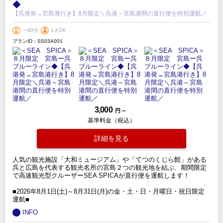
◆
【呉港発→宮島港行き】8月限定＼呉港～宮島港間の直行便を特別運航／
～60分
1人OK
プランID：SS03A001
3,000
円 ～
基準料金（税込）
詳細を見る
人気の観光施設「大和ミュージアム」や「てつのくじら館」がある
呉と広島を代表する観光名所の宮島２つの観光地を結ぶ、期間限定
で高速観光型クルーザーSEA SPICAが直行便を運航します！
■2026年8月1日(土)～8月31日(月)の金・土・日・月曜日・祝日限定
運航■
INFO