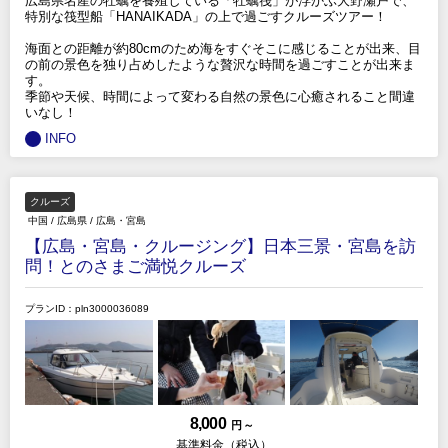
広島県名産の牡蠣を養殖している「牡蠣筏」が浮かぶ大野瀬戸で、
特別な筏型船「HANAIKADA」の上で過ごすクルーズツアー！
海面との距離が約80cmのため海をすぐそこに感じることが出来、目
の前の景色を独り占めしたような贅沢な時間を過ごすことが出来ま
す。
季節や天候、時間によって変わる自然の景色に心癒されること間違
いなし！
INFO
クルーズ
中国
/
広島県
/
広島・宮島
【広島・宮島・クルージング】日本三景・宮島を訪
問！とのさまご満悦クルーズ
プランID：pln3000036089
8,000
円 ～
基準料金（税込）