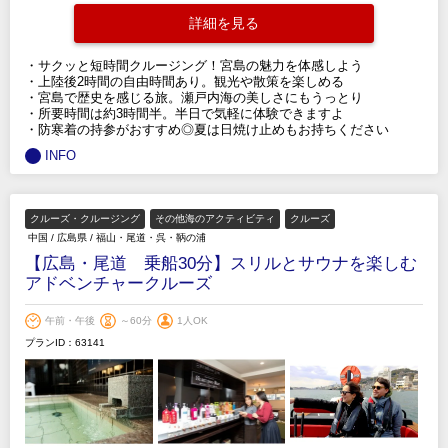
詳細を見る
・サクッと短時間クルージング！宮島の魅力を体感しよう
・上陸後2時間の自由時間あり。観光や散策を楽しめる
・宮島で歴史を感じる旅。瀬戸内海の美しさにもうっとり
・所要時間は約3時間半。半日で気軽に体験できますよ
・防寒着の持参がおすすめ◎夏は日焼け止めもお持ちください
INFO
クルーズ・クルージング
その他海のアクティビティ
クルーズ
中国
/
広島県
/
福山・尾道・呉・鞆の浦
【広島・尾道 乗船30分】スリルとサウナを楽しむ
アドベンチャークルーズ
午前・午後
～60分
1人OK
プランID：63141