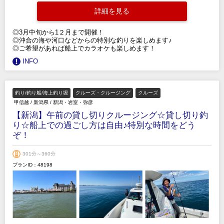
詳細を見る
◎3月中旬から1２月まで開催！
◎沖合の海や河口などからの特別な釣りを楽しめます♪
◎ご希望があれば船上でカラオケも楽しめます！
INFO
釣り/釣り船/海上釣り堀
クルーズ・クルージング
クルーズ
甲信越
/
新潟県
/
新潟・岩室・弥彦
【新潟】午前の貸し切りクルージング☆貸し切り釣
り☆船上での過ごし方は自由♪特別な時間をどう
ぞ！
301分～360分
プランID：48198