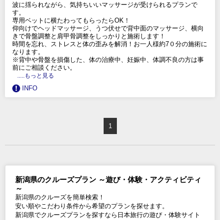
波に揺られながら、気持ちいいマッサージが受けられるプランで
す。
専用ベットに横たわってもらったらOK！
仰向けでヘッドマッサージ、うつ伏せで背中面のマッサージ、横向
きで骨盤調整と肩甲骨調整をしっかりと施術します！
時間を忘れ、ストレスと体の歪みを解消！お一人様約7０分の施術に
なります。
※背中や骨盤を損傷した、体の治療中、妊娠中、体調不良の方は事
前にご相談ください。
.....もっと見る
INFO
1
新潟県のクルーズプラン ～遊び・体験・アクティビティ
～
新潟県のクルーズを簡単検索！
安い順やこだわり条件から希望のプランを探せます。
新潟県でクルーズプランを探すなら日本旅行の遊び・体験サイト