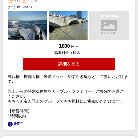
午前
～60分
プランID：45159
3,800
円 ～
基準料金（税込）
詳細を見る
萬代橋、柳都大橋、朱鷺メッセ、やすらぎ堤など、ご覧いただけま
す♪
水上からの特別な体験をカップル・ファミリー・ご夫婦でお過ごし
ください♪
もちろん友人同士のグループでもお気軽にご参加いただけます！
【所要時間】
1時間以内
INFO