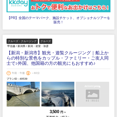
【PR】全国のテーマパーク、施設チケット、オプショナルツアーを
販売！
クルーズ・クルージング
クルーズ
甲信越
/
新潟県
/
新潟・岩室・弥彦
【新潟・新潟市】観光・遊覧クルージング｜船上か
らの特別な景色をカップル・ファミリー・ご友人同
士で♪外国、他国籍の方の観光にもおすすめ♪
午前・午後
～60分
プランID：49539
3,500
円 ～