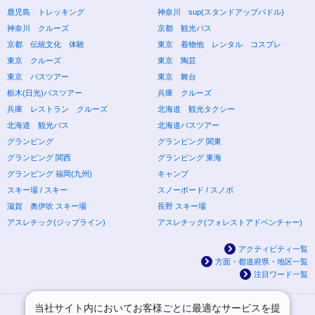
鹿児島 トレッキング
神奈川 sup(スタンドアップパドル)
神奈川 クルーズ
京都 観光バス
京都 伝統文化 体験
東京 着物他 レンタル コスプレ
東京 クルーズ
東京 陶芸
東京 バスツアー
東京 舞台
栃木(日光)バスツアー
兵庫 クルーズ
兵庫 レストラン クルーズ
北海道 観光タクシー
北海道 観光バス
北海道バスツアー
グランピング
グランピング 関東
グランピング 関西
グランピング 東海
グランピング 福岡(九州)
キャンプ
スキー場 / スキー
スノーボード / スノボ
滋賀 奥伊吹 スキー場
長野 スキー場
アスレチック(ジップライン)
アスレチック(フォレストアドベンチャー)
アクティビティ一覧
方面・都道府県・地区一覧
注目ワード一覧
当社サイト内においてお客様ごとに最適なサービスを提