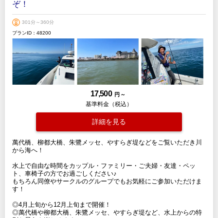
ぞ！
301分～360分
プランID：48200
17,500
円 ～
基準料金（税込）
詳細を見る
萬代橋、柳都大橋、朱鷺メッセ、やすらぎ堤などをご覧いただき川
から海へ！
水上で自由な時間をカップル・ファミリー・ご夫婦・友達・ペッ
ト、車椅子の方でお過ごしください♪
もちろん同僚やサークルのグループでもお気軽にご参加いただけま
す！
◎4月上旬から12月上旬まで開催！
◎萬代橋や柳都大橋、朱鷺メッセ、やすらぎ堤など、水上からの特