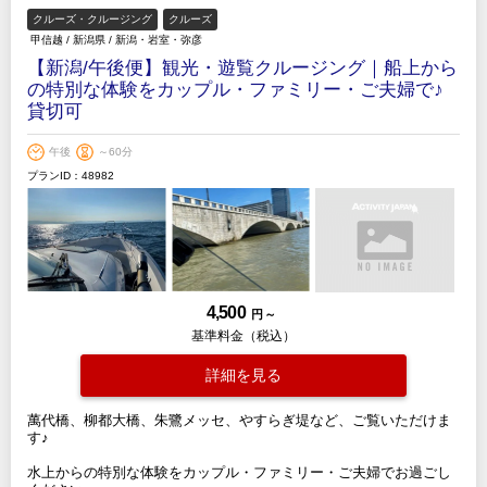
クルーズ・クルージング
クルーズ
甲信越
/
新潟県
/
新潟・岩室・弥彦
【新潟/午後便】観光・遊覧クルージング｜船上から
の特別な体験をカップル・ファミリー・ご夫婦で♪
貸切可
午後
～60分
プランID：48982
4,500
円 ～
基準料金（税込）
詳細を見る
萬代橋、柳都大橋、朱鷺メッセ、やすらぎ堤など、ご覧いただけま
す♪
水上からの特別な体験をカップル・ファミリー・ご夫婦でお過ごし