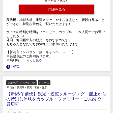
基準料金（税込）
詳細を見る
萬代橋、柳都大橋、朱鷺メッセ、やすらぎ堤など、普段は見ること
ができない特別な景色をご覧いただけます♪
水上での特別な時間をファミリー、カップル、ご友人同士でお過ご
しください♪
外国、他国籍の方の観光にもおすすめです。
もちろんどなたでもお気軽にご参加いただけます！
【新潟市インバウンド割 キャンペーン！！】
※英語表記のご案内あります。
※乗船時
.....もっと見る
INFO
クルーズ・クルージング
クルーズ
甲信越
/
新潟県
/
新潟・岩室・弥彦
【新潟/午前便】観光・遊覧クルージング｜船上から
の特別な体験をカップル・ファミリー・ご夫婦で♪
貸切可