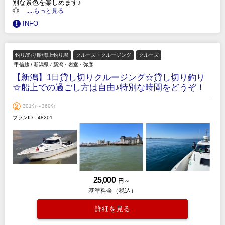
別な景色を楽しめます♪
◎
.....もっと見る
INFO
釣り/釣り船/海上釣り堀
クルーズ・クルージング
クルーズ
甲信越
/
新潟県
/
新潟・岩室・弥彦
【新潟】1日貸し切りクルージング☆貸し切り釣り
☆船上での過ごし方は自由♪特別な時間をどうぞ！
301分～360分
プランID：48201
25,000
円 ～
基準料金（税込）
詳細を見る