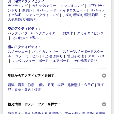
川・湖のアクティビティ
：
ラフティング
｜
カヤック/カヌー
｜
キャニオニング
｜
川下り/ライ
ン下り
｜
鵜飼い
｜
リバーボード・ハイドロスピード
｜
リバー/レ
イクSUP
｜
シャワークライミング
｜
川釣り/湖釣り/渓流釣堀
｜
そ
の他川遊び/湖遊び
空のアクティビティ
：
パラグライダー/ハンググライダー
｜
熱気球
｜
スカイダイビング
｜
その他大空で遊ぶ
雪のアクティビティ
：
スノーシュー
｜
バックカントリー
｜
スキー/スノーボードスクー
ル
｜
スノーモービル
｜
わかさぎ釣り
｜
雪山その他
｜
スキーバス
｜
レンタルスキー・ボード
｜
エアボード
｜
その他雪で遊び
地区からアクティビティを探す：
新潟・岩室・弥彦
｜
瀬波・月岡
｜
塩沢・越後湯沢・六日町
｜
直江
津・妙高・赤倉
｜
佐渡
観光情報・ホテル・ツアーを探す：
新潟県のホテルを予約する
|
新潟県のツアーを探す
|
新潟県の観光情