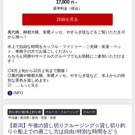
17,000
円 ～
基準料金（税込）
詳細を見る
萬代橋、柳都大橋、朱鷺メッセ、やすらぎ堤などをご覧いただき川
から海へ！
水上で自由な時間をカップル・ファミリー・ご夫婦・友達・ペッ
ト、車椅子の方でお過ごしください♪
もちろん同僚やサークルのグループでもお気軽にご参加いただけま
す！
◎4月上旬から12月上旬まで開催！
◎萬代橋や柳都大橋、朱鷺メッセ、やすらぎ堤など、水上からの特
別な景色を楽しめます♪
◎
.....もっと見る
INFO
釣り/釣り船/海上釣り堀
クルーズ・クルージング
クルーズ
甲信越
/
新潟県
/
新潟・岩室・弥彦
【新潟】午後の貸し切りクルージング☆貸し切り釣
り☆船上での過ごし方は自由♪特別な時間をどう