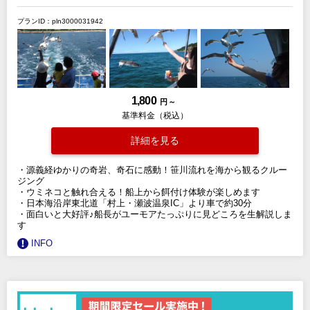
プランID：pln3000031942
1,800
円 ～
基準料金（税込）
詳細を見る
・源義経ゆかりの奇岩、奇石に感動！笹川流れを海から観るクルー
ジング
・ウミネコと触れ合える！船上から餌付け体験が楽しめます
・日本海沿岸東北道「村上・瀬波温泉IC」より車で約30分
・面白いと大好評♪船長がユーモアたっぷりに見どころを生解説しま
す
INFO