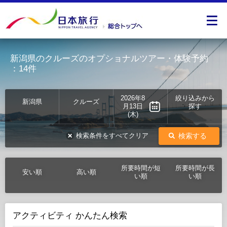
新潟県のクルーズのオプショナルツアー・体験予約
：14件
2026年8
絞り込みから
新潟県
クルーズ
月13日
探す
(木)
検索する
検索条件をすべてクリア
所要時間が短
所要時間が長
安い順
高い順
い順
い順
アクティビティ かんたん検索