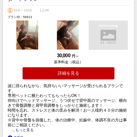
61分～120分
1人OK
プランID：56913
30,000
円 ～
基準料金（税込）
詳細を見る
波に揺られながら、気持ちいいマッサージが受けられるプランで
す。
専用ベットに横たわってもらったらOK！
仰向けでヘッドマッサージ、うつ伏せで背中面のマッサージ、横向
きで骨盤調整と肩甲骨調整をしっかりと施術します！
時間を忘れ、ストレスと体の歪みを解消！お一人様約４０分の施術
になります。
※背中や骨盤を損傷した、体の治療中、妊娠中、体調不良の方は事
前にご相談ください。
.....もっと見る