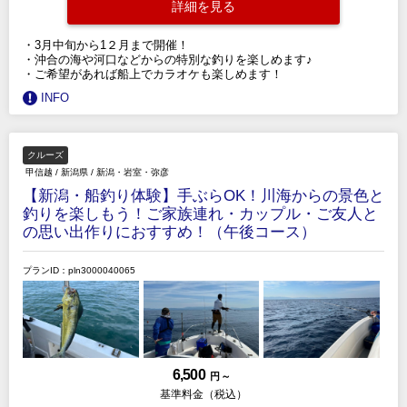
詳細を見る
・3月中旬から1２月まで開催！
・沖合の海や河口などからの特別な釣りを楽しめます♪
・ご希望があれば船上でカラオケも楽しめます！
INFO
クルーズ
甲信越
/
新潟県
/
新潟・岩室・弥彦
【新潟・船釣り体験】手ぶらOK！川海からの景色と
釣りを楽しもう！ご家族連れ・カップル・ご友人と
の思い出作りにおすすめ！（午後コース）
プランID：pln3000040065
6,500
円 ～
基準料金（税込）