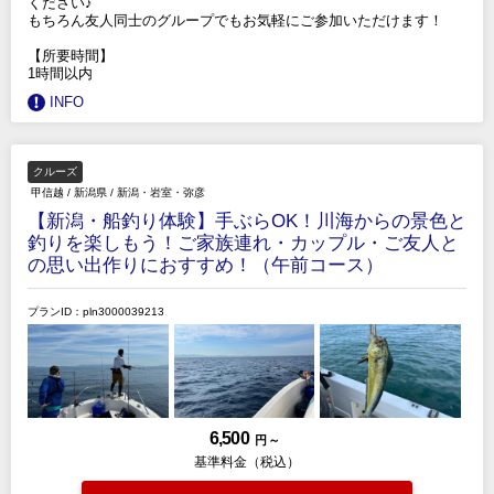
ください♪
もちろん友人同士のグループでもお気軽にご参加いただけます！
【所要時間】
1時間以内
INFO
クルーズ
甲信越
/
新潟県
/
新潟・岩室・弥彦
【新潟・船釣り体験】手ぶらOK！川海からの景色と
釣りを楽しもう！ご家族連れ・カップル・ご友人と
の思い出作りにおすすめ！（午前コース）
プランID：pln3000039213
6,500
円 ～
基準料金（税込）