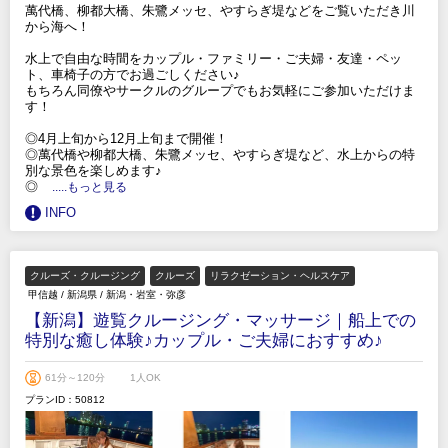
萬代橋、柳都大橋、朱鷺メッセ、やすらぎ堤などをご覧いただき川
から海へ！
水上で自由な時間をカップル・ファミリー・ご夫婦・友達・ペッ
ト、車椅子の方でお過ごしください♪
もちろん同僚やサークルのグループでもお気軽にご参加いただけま
す！
◎4月上旬から12月上旬まで開催！
◎萬代橋や柳都大橋、朱鷺メッセ、やすらぎ堤など、水上からの特
別な景色を楽しめます♪
◎
.....もっと見る
INFO
クルーズ・クルージング
クルーズ
リラクゼーション・ヘルスケア
甲信越
/
新潟県
/
新潟・岩室・弥彦
【新潟】遊覧クルージング・マッサージ｜船上での
特別な癒し体験♪カップル・ご夫婦におすすめ♪
61分～120分
1人OK
プランID：50812