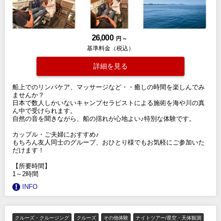
26,000
円 ～
基準料金（税込）
詳細を見る
船上でのリンパケア、マッサージなど・・癒しの時間を楽しんでみ
ませんか？
日本で数人しかいないキャンプセラピストによる施術を海や川の真
ん中で受けられます。
自然の音を聞きながら、船の揺れが心地よい♪特別な体験です。
カップル・ご夫婦におすすめ♪
もちろん友人同士のグループ、おひとり様でもお気軽にご参加いた
だけます！
【所要時間】
1～2時間
INFO
クルーズ・クルージング
クルーズ
その他体験
ナイトツアー/星空・天体観測