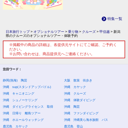
特集一覧
日本旅行トップ
>
オプショナルツアー
>
乗り物
>
クルーズ
>
甲信越
>
新潟
県のクルーズのオプショナルツアー・体験予約
※掲載中の商品の詳細は、各提供元サイトにてご確認、ご予約く
ださい。
※お問い合わせは、商品提供元へご連絡ください。
注目ワード：
静岡(熱海) 陶芸
大阪 散策 街歩き
沖縄 sup(スタンドアップパドル)
沖縄 カヤック
沖縄 キャニオニング
沖縄 クルーズ
沖縄 シュノーケリング
沖縄 体験ダイビング
沖縄 ダイビングライセンス 取得
沖縄 陶芸
沖縄 日帰り 離島ツアー
沖縄 ファンダイビング
沖縄 ホエールウォッチング
沖縄 沖縄美ら海水族館 バス
鹿児島 カヤック
鹿児島 登山