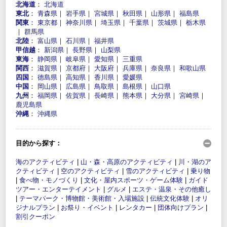
北海道
：
北海道
東北
：
青森県
｜
岩手県
｜
宮城県
｜
秋田県
｜
山形県
｜
福島県
関東
：
東京都
｜
神奈川県
｜
埼玉県
｜
千葉県
｜
茨城県
｜
栃木県
｜
群馬県
北陸
：
富山県
｜
石川県
｜
福井県
甲信越
：
新潟県
｜
長野県
｜
山梨県
東海
：
静岡県
｜
岐阜県
｜
愛知県
｜
三重県
関西
：
滋賀県
｜
京都府
｜
大阪府
｜
兵庫県
｜
奈良県
｜
和歌山県
四国
：
徳島県
｜
高知県
｜
香川県
｜
愛媛県
中国
：
岡山県
｜
広島県
｜
鳥取県
｜
島根県
｜
山口県
九州
：
福岡県
｜
佐賀県
｜
長崎県
｜
熊本県
｜
大分県
｜
宮崎県
｜
鹿児島県
沖縄
：
沖縄県
目的から探す：
海のアクティビティ
|
山・森・高原のアクティビティ
|
川・湖のア
クティビティ
|
空のアクティビティ
|
雪のアクティビティ
|
乗り物
|
食べ物・モノづくり
|
文化・屋内スポーツ・ゲーム体験
|
ガイド
ツアー・エンターテイメント
|
グルメ
|
エステ・温泉・その他癒し
|
テーマパーク・博物館・美術館・入場施設
|
伝統文化体験
|
オリ
ジナルプラン
|
お祭り・イベント
|
レンタカー
|
団体向けプラン
|
割引クーポン