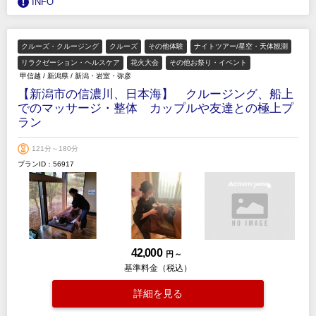
INFO
クルーズ・クルージング
クルーズ
その他体験
ナイトツアー/星空・天体観測
リラクゼーション・ヘルスケア
花火大会
その他お祭り・イベント
甲信越
/
新潟県
/
新潟・岩室・弥彦
【新潟市の信濃川、日本海】 クルージング、船上
でのマッサージ・整体 カップルや友達との極上プ
ラン
121分～180分
プランID：56917
42,000
円 ～
基準料金（税込）
詳細を見る