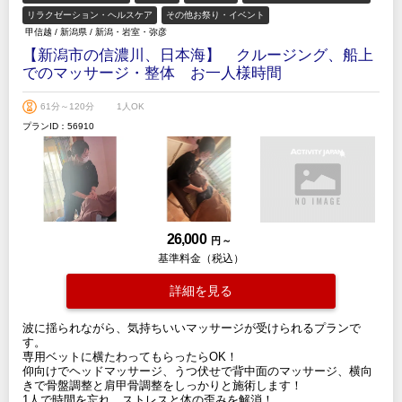
リラクゼーション・ヘルスケア
その他お祭り・イベント
甲信越
/
新潟県
/
新潟・岩室・弥彦
【新潟市の信濃川、日本海】 クルージング、船上
でのマッサージ・整体 お一人様時間
61分～120分
1人OK
プランID：56910
26,000
円 ～
基準料金（税込）
詳細を見る
波に揺られながら、気持ちいいマッサージが受けられるプランで
す。
専用ベットに横たわってもらったらOK！
仰向けでヘッドマッサージ、うつ伏せで背中面のマッサージ、横向
きで骨盤調整と肩甲骨調整をしっかりと施術します！
1人で時間を忘れ、ストレスと体の歪みを解消！