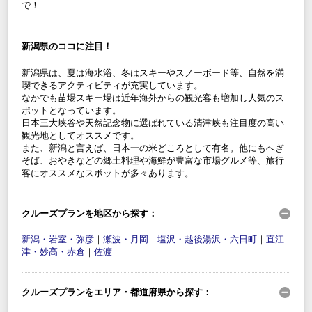
で！
新潟県のココに注目！
新潟県は、夏は海水浴、冬はスキーやスノーボード等、自然を満
喫できるアクティビティが充実しています。
なかでも苗場スキー場は近年海外からの観光客も増加し人気のス
ポットとなっています。
日本三大峡谷や天然記念物に選ばれている清津峡も注目度の高い
観光地としてオススメです。
また、新潟と言えば、日本一の米どころとして有名。他にもへぎ
そば、おやきなどの郷土料理や海鮮が豊富な市場グルメ等、旅行
客にオススメなスポットが多々あります。
クルーズプランを地区から探す：
新潟・岩室・弥彦
｜
瀬波・月岡
｜
塩沢・越後湯沢・六日町
｜
直江
津・妙高・赤倉
｜
佐渡
クルーズプランをエリア・都道府県から探す：