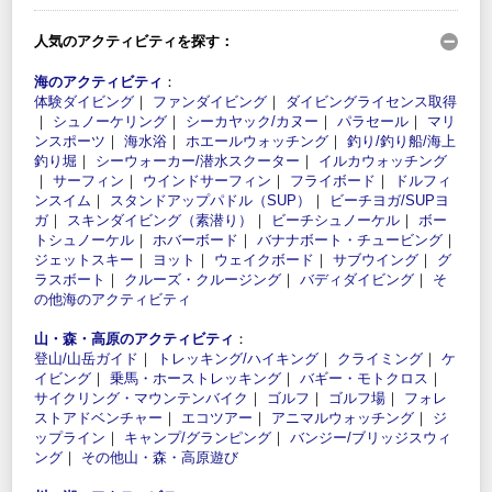
人気のアクティビティを探す：
海のアクティビティ
：
体験ダイビング
｜
ファンダイビング
｜
ダイビングライセンス取得
｜
シュノーケリング
｜
シーカヤック/カヌー
｜
パラセール
｜
マリ
ンスポーツ
｜
海水浴
｜
ホエールウォッチング
｜
釣り/釣り船/海上
釣り堀
｜
シーウォーカー/潜水スクーター
｜
イルカウォッチング
｜
サーフィン
｜
ウインドサーフィン
｜
フライボード
｜
ドルフィ
ンスイム
｜
スタンドアップパドル（SUP）
｜
ビーチヨガ/SUPヨ
ガ
｜
スキンダイビング（素潜り）
｜
ビーチシュノーケル
｜
ボー
トシュノーケル
｜
ホバーボード
｜
バナナボート・チュービング
｜
ジェットスキー
｜
ヨット
｜
ウェイクボード
｜
サブウイング
｜
グ
ラスボート
｜
クルーズ・クルージング
｜
バディダイビング
｜
そ
の他海のアクティビティ
山・森・高原のアクティビティ
：
登山/山岳ガイド
｜
トレッキング/ハイキング
｜
クライミング
｜
ケ
イビング
｜
乗馬・ホーストレッキング
｜
バギー・モトクロス
｜
サイクリング・マウンテンバイク
｜
ゴルフ
｜
ゴルフ場
｜
フォレ
ストアドベンチャー
｜
エコツアー
｜
アニマルウォッチング
｜
ジ
ップライン
｜
キャンプ/グランピング
｜
バンジー/ブリッジスウィ
ング
｜
その他山・森・高原遊び