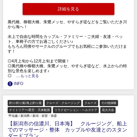
詳細を見る
萬代橋、柳都大橋、朱鷺メッセ、やすらぎ堤などをご覧いただき川
から海へ！
水上で自由な時間をカップル・ファミリー・ご夫婦・友達・ペッ
ト、車椅子の方でお過ごしください♪
もちろん同僚やサークルのグループでもお気軽にご参加いただけま
す！
◎4月上旬から12月上旬まで開催！
◎萬代橋や柳都大橋、朱鷺メッセ、やすらぎ堤など、水上からの特
別な景色を楽しめます♪
◎
.....もっと見る
INFO
釣り/釣り船/海上釣り堀
クルーズ・クルージング
クルーズ
その他体験
ナイトツアー/星空・天体観測
リラクゼーション・ヘルスケア
花火大会
甲信越
/
新潟県
/
新潟・岩室・弥彦
【新潟市の信濃川、日本海】 クルージング、船上
でのマッサージ・整体 カップルや友達とのスタン
ダードプラン