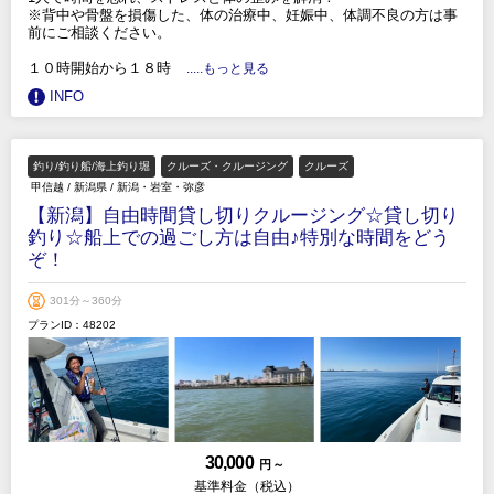
※背中や骨盤を損傷した、体の治療中、妊娠中、体調不良の方は事
前にご相談ください。
１０時開始から１８時
.....もっと見る
INFO
釣り/釣り船/海上釣り堀
クルーズ・クルージング
クルーズ
甲信越
/
新潟県
/
新潟・岩室・弥彦
【新潟】自由時間貸し切りクルージング☆貸し切り
釣り☆船上での過ごし方は自由♪特別な時間をどう
ぞ！
301分～360分
プランID：48202
30,000
円 ～
基準料金（税込）